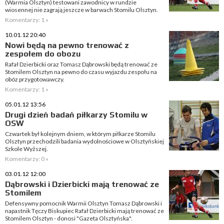
(Warmia Olsztyn) testowani zawodnicy w rundzie
wiosennej nie zagrają jeszcze w barwach Stomilu Olsztyn.
Komentarzy: 1 »
10.01.12 20:40
Nowi będą na pewno trenować z
zespołem do obozu
Rafał Dzierbicki oraz Tomasz Dąbrowski będą trenować ze
Stomilem Olsztyn na pewno do czasu wyjazdu zespołu na
obóz przygotowawczy.
Komentarzy: 1 »
05.01.12 13:56
Drugi dzień badań piłkarzy Stomilu w
OSW
Czwartek był kolejnym dniem, w którym piłkarze Stomilu
Olsztyn przechodzili badania wydolnościowe w Olsztyńskiej
Szkole Wyższej.
Komentarzy: 0 »
03.01.12 12:00
Dąbrowski i Dzierbicki mają trenować ze
Stomilem
Defensywny pomocnik Warmii Olsztyn Tomasz Dąbrowski i
napastnik Tęczy Biskupiec Rafał Dzierbicki mają trenować ze
Stomilem Olsztyn - donosi "Gazeta Olsztyńska".