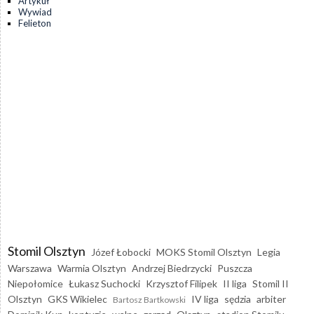
Artykuł
Wywiad
Felieton
Stomil Olsztyn
Józef Łobocki
MOKS Stomil Olsztyn
Legia
Warszawa
Warmia Olsztyn
Andrzej Biedrzycki
Puszcza
Niepołomice
Łukasz Suchocki
Krzysztof Filipek
II liga
Stomil II
Olsztyn
GKS Wikielec
IV liga
sędzia
arbiter
Bartosz Bartkowski