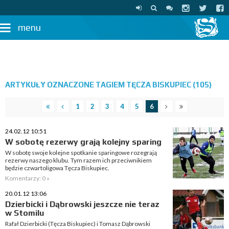
menu
ARTYKUŁY OZNACZONE TAGIEM TĘCZA BISKUPIEC (105)
1
2
3
4
5
6
24.02.12 10:51
W sobotę rezerwy grają kolejny sparing
W sobotę swoje kolejne spotkanie sparingowe rozegrają
rezerwy naszego klubu. Tym razem ich przeciwnikiem
będzie czwartoligowa Tęcza Biskupiec.
Komentarzy: 0 »
20.01.12 13:06
Dzierbicki i Dąbrowski jeszcze nie teraz
w Stomilu
Rafał Dzierbicki (Tęcza Biskupiec) i Tomasz Dąbrowski