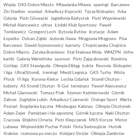
Wojda
DKS Dobre Miasto
Mławianka Mława
sparingi
Barczewo
Zin Stadion
wywiad
Arkadiusz Koprucki
Tęcza Biskupiec
Arka
Gdynia
Piotr Głowacki
Jagiellonia Białystok
Piotr Wypniewski
Michał Alancewicz
ultras
Łódzki Klub Sportowy
Paweł
Tomkiewicz
Grzegorz Lech
Bytovia Bytów
licytacje
Adam
Łopatko
Dolcan Ząbki
Jeziorak Iława
Mrągowia Mrągowo
Pisa
Barczewo
Dawid Szymonowicz
karnety
Chojniczanka Chojnice
Dobre Miasto
Zatoka Braniewo
Stal Stalowa Wola
WMZPN
żółte
kartki
Galeria Warmińska
sponsor
Piotr Zajączkowski
Rominta
Gołdap
GKS Stawiguda
Olimpia Elbląg
Łukta
Resovia
Biskupiec
I liga
Ultra(S)tomiL
treningi
Miedź Legnica
GKS Tychy
Wisła
Płock
III liga
Korona Kielce
Lechia Gdańsk
Stomil Olsztyn -
kobiety
AS Stomil Olsztyn
R-Gol
terminarz
Paweł Alancewicz
Michał Glanowski
Tomasz Ptak
Szymon Kaźmierowski
Górnik
Zabrze
Zagłębie Lubin
Arkadiusz Czarnecki
Orange Sport
Warta
Poznań
Bogdanka Łęczna
Mindaugas Kalonas
Olimpia Olsztynek
Adam Zejer
Pamiętam i nie zapomnę
Górnik Łęczna
Naki Olsztyn
Cracovia
Błękitni Orneta
Piotr Klepczarek
MKS Korsze
Motor
Lubawa
Wojewódzki Puchar Polski
Flota Świnoujście
Hutnik
Kraków
rozmowa po meczu
Kolejarz Stróże
Olimpia Zambrów