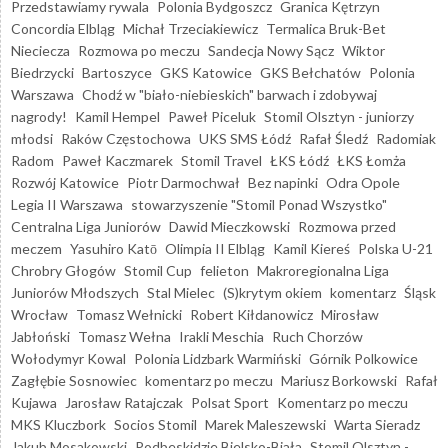
Przedstawiamy rywala
Polonia Bydgoszcz
Granica Kętrzyn
Concordia Elbląg
Michał Trzeciakiewicz
Termalica Bruk-Bet
Nieciecza
Rozmowa po meczu
Sandecja Nowy Sącz
Wiktor
Biedrzycki
Bartoszyce
GKS Katowice
GKS Bełchatów
Polonia
Warszawa
Chodź w "biało-niebieskich" barwach i zdobywaj
nagrody!
Kamil Hempel
Paweł Piceluk
Stomil Olsztyn - juniorzy
młodsi
Raków Częstochowa
UKS SMS Łódź
Rafał Śledź
Radomiak
Radom
Paweł Kaczmarek
Stomil Travel
ŁKS Łódź
ŁKS Łomża
Rozwój Katowice
Piotr Darmochwał
Bez napinki
Odra Opole
Legia II Warszawa
stowarzyszenie "Stomil Ponad Wszystko"
Centralna Liga Juniorów
Dawid Mieczkowski
Rozmowa przed
meczem
Yasuhiro Katō
Olimpia II Elbląg
Kamil Kiereś
Polska U-21
Chrobry Głogów
Stomil Cup
felieton
Makroregionalna Liga
Juniorów Młodszych
Stal Mielec
(S)krytym okiem
komentarz
Śląsk
Wrocław
Tomasz Wełnicki
Robert Kiłdanowicz
Mirosław
Jabłoński
Tomasz Wełna
Irakli Meschia
Ruch Chorzów
Wołodymyr Kowal
Polonia Lidzbark Warmiński
Górnik Polkowice
Zagłębie Sosnowiec
komentarz po meczu
Mariusz Borkowski
Rafał
Kujawa
Jarosław Ratajczak
Polsat Sport
Komentarz po meczu
MKS Kluczbork
Socios Stomil
Marek Maleszewski
Warta Sieradz
Jakub Mosakowski
Podbeskidzie Bielsko-Biała
Stomil Olsztyn -