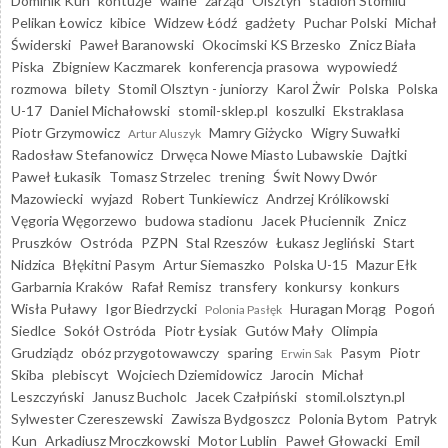
Dominik Kun
kontuzje
walne
zarząd
Olsztyn
stadion Stomilu
Pelikan Łowicz
kibice
Widzew Łódź
gadżety
Puchar Polski
Michał
Świderski
Paweł Baranowski
Okocimski KS Brzesko
Znicz Biała
Piska
Zbigniew Kaczmarek
konferencja prasowa
wypowiedź
rozmowa
bilety
Stomil Olsztyn - juniorzy
Karol Żwir
Polska
Polska
U-17
Daniel Michałowski
stomil-sklep.pl
koszulki
Ekstraklasa
Piotr Grzymowicz
Mamry Giżycko
Wigry Suwałki
Artur Aluszyk
Radosław Stefanowicz
Drwęca Nowe Miasto Lubawskie
Dajtki
Paweł Łukasik
Tomasz Strzelec
trening
Świt Nowy Dwór
Mazowiecki
wyjazd
Robert Tunkiewicz
Andrzej Królikowski
Vęgoria Węgorzewo
budowa stadionu
Jacek Płuciennik
Znicz
Pruszków
Ostróda
PZPN
Stal Rzeszów
Łukasz Jegliński
Start
Nidzica
Błękitni Pasym
Artur Siemaszko
Polska U-15
Mazur Ełk
Garbarnia Kraków
Rafał Remisz
transfery
konkursy
konkurs
Wisła Puławy
Igor Biedrzycki
Huragan Morąg
Pogoń
Polonia Pasłęk
Siedlce
Sokół Ostróda
Piotr Łysiak
Gutów Mały
Olimpia
Grudziądz
obóz przygotowawczy
sparing
Pasym
Piotr
Erwin Sak
Skiba
plebiscyt
Wojciech Dziemidowicz
Jarocin
Michał
Leszczyński
Janusz Bucholc
Jacek Czałpiński
stomil.olsztyn.pl
Sylwester Czereszewski
Zawisza Bydgoszcz
Polonia Bytom
Patryk
Kun
Arkadiusz Mroczkowski
Motor Lublin
Paweł Głowacki
Emil