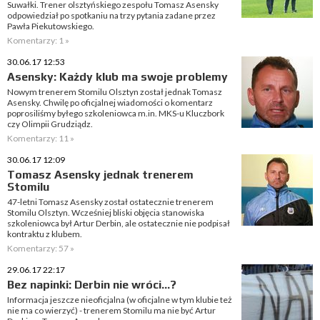
Suwałki. Trener olsztyńskiego zespołu Tomasz Asensky
odpowiedział po spotkaniu na trzy pytania zadane przez
Pawła Piekutowskiego.
Komentarzy: 1 »
30.06.17 12:53
Asensky: Każdy klub ma swoje problemy
Nowym trenerem Stomilu Olsztyn został jednak Tomasz
Asensky. Chwilę po oficjalnej wiadomości o komentarz
poprosiliśmy byłego szkoleniowca m.in. MKS-u Kluczbork
czy Olimpii Grudziądz.
Komentarzy: 11 »
30.06.17 12:09
Tomasz Asensky jednak trenerem
Stomilu
47-letni Tomasz Asensky został ostatecznie trenerem
Stomilu Olsztyn. Wcześniej bliski objęcia stanowiska
szkoleniowca był Artur Derbin, ale ostatecznie nie podpisał
kontraktu z klubem.
Komentarzy: 57 »
29.06.17 22:17
Bez napinki: Derbin nie wróci...?
Informacja jeszcze nieoficjalna (w oficjalne w tym klubie też
nie ma co wierzyć) - trenerem Stomilu ma nie być Artur