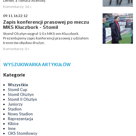
Derbin, a Tomasz Asensky.
Komentarzy: 16 »
09.11.16 22:12
Zapis konferencji prasowej po meczu
MKS Kluczbork - Stomil
Stomil Olsztyn wygrał 1:0 z MKS-em Kluczbork.
Prezentujemy zapis konferencji prasowej z udziałem
trenerów obydwu drużyn.
Komentarzy: 0 »
WYSZUKIWARKA ARTYKUŁÓW
Kategorie
Wszystkie
Stomil Cup
Stomil Olsztyn
Stomil II Olsztyn
Juniorzy
Stadion
Nowy Stadion
Reprezentacja
Kibice
Inne
OKS Stomilowcy