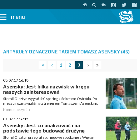
menu
ARTYKUŁY OZNACZONE TAGIEM TOMASZ ASENSKY (46)
1
2
3
08.07.17 16:18
Asensky: Jest kilka nazwisk w kręgu
naszych zainteresowań
Stomil Olsztyn wygrał 4:0 sparing z Sokołem Ostróda. Po
meczu rozmawialiśmy z trenerem Tomaszem Asenskim.
Komentarzy: 1 »
01.07.17 16:15
Asensky: Jest co analizować i na
podstawie tego budować drużynę
Stomil Olsztyn przegrał sparingowe spotkanie z Wigrami