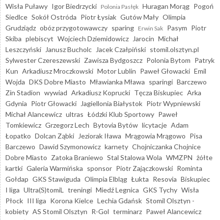
Wisła Puławy
Igor Biedrzycki
Huragan Morąg
Pogoń
Polonia Pasłęk
Siedlce
Sokół Ostróda
Piotr Łysiak
Gutów Mały
Olimpia
Grudziądz
obóz przygotowawczy
sparing
Pasym
Piotr
Erwin Sak
Skiba
plebiscyt
Wojciech Dziemidowicz
Jarocin
Michał
Leszczyński
Janusz Bucholc
Jacek Czałpiński
stomil.olsztyn.pl
Sylwester Czereszewski
Zawisza Bydgoszcz
Polonia Bytom
Patryk
Kun
Arkadiusz Mroczkowski
Motor Lublin
Paweł Głowacki
Emil
Wojda
DKS Dobre Miasto
Mławianka Mława
sparingi
Barczewo
Zin Stadion
wywiad
Arkadiusz Koprucki
Tęcza Biskupiec
Arka
Gdynia
Piotr Głowacki
Jagiellonia Białystok
Piotr Wypniewski
Michał Alancewicz
ultras
Łódzki Klub Sportowy
Paweł
Tomkiewicz
Grzegorz Lech
Bytovia Bytów
licytacje
Adam
Łopatko
Dolcan Ząbki
Jeziorak Iława
Mrągowia Mrągowo
Pisa
Barczewo
Dawid Szymonowicz
karnety
Chojniczanka Chojnice
Dobre Miasto
Zatoka Braniewo
Stal Stalowa Wola
WMZPN
żółte
kartki
Galeria Warmińska
sponsor
Piotr Zajączkowski
Rominta
Gołdap
GKS Stawiguda
Olimpia Elbląg
Łukta
Resovia
Biskupiec
I liga
Ultra(S)tomiL
treningi
Miedź Legnica
GKS Tychy
Wisła
Płock
III liga
Korona Kielce
Lechia Gdańsk
Stomil Olsztyn -
kobiety
AS Stomil Olsztyn
R-Gol
terminarz
Paweł Alancewicz