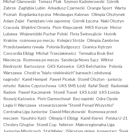
Michał Glanowski
Tomasz Ptak
Szymon Kaźmierowski
Górnik
Zabrze
Zagłębie Lubin
Arkadiusz Czarnecki
Orange Sport
Warta
Poznań
Bogdanka Łęczna
Mindaugas Kalonas
Olimpia Olsztynek
Adam Zejer
Pamiętam i nie zapomnę
Górnik Łęczna
Naki Olsztyn
Cracovia
Błękitni Orneta
Piotr Klepczarek
MKS Korsze
Motor
Lubawa
Wojewódzki Puchar Polski
Flota Świnoujście
Hutnik
Kraków
rozmowa po meczu
Kolejarz Stróże
Olimpia Zambrów
Przedstawiamy rywala
Polonia Bydgoszcz
Granica Kętrzyn
Concordia Elbląg
Michał Trzeciakiewicz
Termalica Bruk-Bet
Nieciecza
Rozmowa po meczu
Sandecja Nowy Sącz
Wiktor
Biedrzycki
Bartoszyce
GKS Katowice
GKS Bełchatów
Polonia
Warszawa
Chodź w "biało-niebieskich" barwach i zdobywaj
nagrody!
Kamil Hempel
Paweł Piceluk
Stomil Olsztyn - juniorzy
młodsi
Raków Częstochowa
UKS SMS Łódź
Rafał Śledź
Radomiak
Radom
Paweł Kaczmarek
Stomil Travel
ŁKS Łódź
ŁKS Łomża
Rozwój Katowice
Piotr Darmochwał
Bez napinki
Odra Opole
Legia II Warszawa
stowarzyszenie "Stomil Ponad Wszystko"
Centralna Liga Juniorów
Dawid Mieczkowski
Rozmowa przed
meczem
Yasuhiro Katō
Olimpia II Elbląg
Kamil Kiereś
Polska U-21
Chrobry Głogów
Stomil Cup
felieton
Makroregionalna Liga
Juniorów Młodszych
Stal Mielec
(S)krytym okiem
komentarz
Śląsk