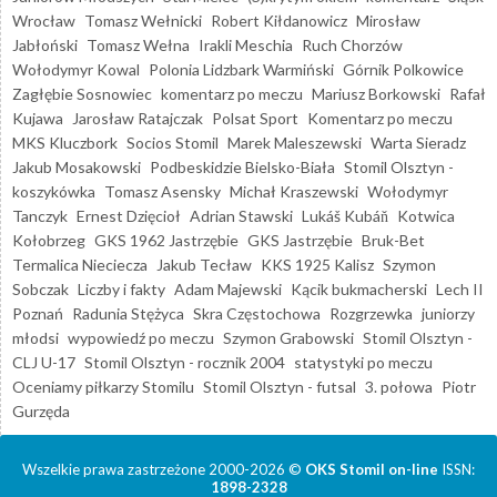
Wrocław
Tomasz Wełnicki
Robert Kiłdanowicz
Mirosław
Jabłoński
Tomasz Wełna
Irakli Meschia
Ruch Chorzów
Wołodymyr Kowal
Polonia Lidzbark Warmiński
Górnik Polkowice
Zagłębie Sosnowiec
komentarz po meczu
Mariusz Borkowski
Rafał
Kujawa
Jarosław Ratajczak
Polsat Sport
Komentarz po meczu
MKS Kluczbork
Socios Stomil
Marek Maleszewski
Warta Sieradz
Jakub Mosakowski
Podbeskidzie Bielsko-Biała
Stomil Olsztyn -
koszykówka
Tomasz Asensky
Michał Kraszewski
Wołodymyr
Tanczyk
Ernest Dzięcioł
Adrian Stawski
Lukáš Kubáň
Kotwica
Kołobrzeg
GKS 1962 Jastrzębie
GKS Jastrzębie
Bruk-Bet
Termalica Nieciecza
Jakub Tecław
KKS 1925 Kalisz
Szymon
Sobczak
Liczby i fakty
Adam Majewski
Kącik bukmacherski
Lech II
Poznań
Radunia Stężyca
Skra Częstochowa
Rozgrzewka
juniorzy
młodsi
wypowiedź po meczu
Szymon Grabowski
Stomil Olsztyn -
CLJ U-17
Stomil Olsztyn - rocznik 2004
statystyki po meczu
Oceniamy piłkarzy Stomilu
Stomil Olsztyn - futsal
3. połowa
Piotr
Gurzęda
Wszelkie prawa zastrzeżone 2000-2026 ©
OKS Stomil on-line
ISSN:
1898-2328