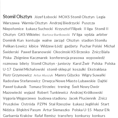
Stomil Olsztyn
Józef Łobocki
MOKS Stomil Olsztyn
Legia
Warszawa
Warmia Olsztyn
Andrzej Biedrzycki
Puszcza
Niepołomice
Łukasz Suchocki
Krzysztof Filipek
II liga
Stomil II
Olsztyn
GKS Wikielec
IV liga
sędzia
arbiter
Bartosz Bartkowski
Dominik Kun
kontuzje
walne
zarząd
Olsztyn
stadion Stomilu
Pelikan Łowicz
kibice
Widzew Łódź
gadżety
Puchar Polski
Michał
Świderski
Paweł Baranowski
Okocimski KS Brzesko
Znicz Biała
Piska
Zbigniew Kaczmarek
konferencja prasowa
wypowiedź
rozmowa
bilety
Stomil Olsztyn - juniorzy
Karol Żwir
Polska
Polska
U-17
Daniel Michałowski
stomil-sklep.pl
koszulki
Ekstraklasa
Piotr Grzymowicz
Mamry Giżycko
Wigry Suwałki
Artur Aluszyk
Radosław Stefanowicz
Drwęca Nowe Miasto Lubawskie
Dajtki
Paweł Łukasik
Tomasz Strzelec
trening
Świt Nowy Dwór
Mazowiecki
wyjazd
Robert Tunkiewicz
Andrzej Królikowski
Vęgoria Węgorzewo
budowa stadionu
Jacek Płuciennik
Znicz
Pruszków
Ostróda
PZPN
Stal Rzeszów
Łukasz Jegliński
Start
Nidzica
Błękitni Pasym
Artur Siemaszko
Polska U-15
Mazur Ełk
Garbarnia Kraków
Rafał Remisz
transfery
konkursy
konkurs