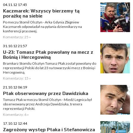
04.11.12 17:45
Kaczmarek: Wszyscy bierzemy tą
porażkę na siebie
Po meczu Stomil Olsztyn - Arka Gdynia Zbigniew
Kaczmarek odpowiadał na pytania dziennikarzy na
konferencji prasowej.
Komentarzy: 25 »
31.10.12 21:57
U-23: Tomasz Ptak powołany na mecz z
Bośnią i Hercegowiną
Bramkarz Stomilu Olsztyn Tomasz Ptak został powołany do
reprezentacji Polski do lat 23 na towarzyski mecz z Bośnią i
Hercegowiną.
Komentarzy: 15 »
21.10.12 06:19
Ptak obserwowany przez Dawidziuka
Tomasz Ptak w meczu Stomil Olsztyn - Miedź Legnica był
obserwowany przez Andrzeja Dawidziuka, trenera
reprezentacji Polski.
Komentarzy: 6 »
17.10.12 12:44
Zagrożony występ Ptaka i Stefanowicza