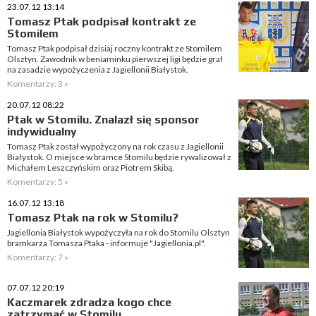
23.07.12 13:14
Tomasz Ptak podpisał kontrakt ze
Stomilem
Tomasz Ptak podpisał dzisiaj roczny kontrakt ze Stomilem
Olsztyn. Zawodnik w beniaminku pierwszej ligi będzie grał
na zasadzie wypożyczenia z Jagiellonii Białystok.
Komentarzy: 3 »
20.07.12 08:22
Ptak w Stomilu. Znalazł się sponsor
indywidualny
Tomasz Ptak został wypożyczony na rok czasu z Jagiellonii
Białystok. O miejsce w bramce Stomilu będzie rywalizował z
Michałem Leszczyńskim oraz Piotrem Skibą.
Komentarzy: 5 »
16.07.12 13:18
Tomasz Ptak na rok w Stomilu?
Jagiellonia Białystok wypożyczyła na rok do Stomilu Olsztyn
bramkarza Tomasza Ptaka - informuje "Jagiellonia.pl".
Komentarzy: 7 »
07.07.12 20:19
Kaczmarek zdradza kogo chce
zatrzymać w Stomilu