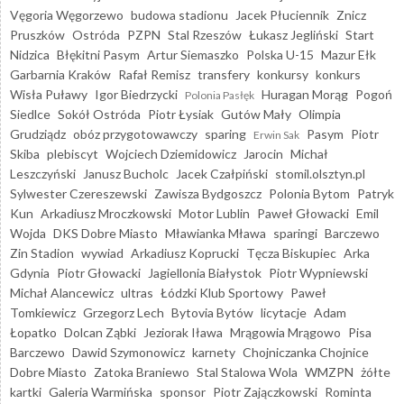
Vęgoria Węgorzewo
budowa stadionu
Jacek Płuciennik
Znicz
Pruszków
Ostróda
PZPN
Stal Rzeszów
Łukasz Jegliński
Start
Nidzica
Błękitni Pasym
Artur Siemaszko
Polska U-15
Mazur Ełk
Garbarnia Kraków
Rafał Remisz
transfery
konkursy
konkurs
Wisła Puławy
Igor Biedrzycki
Huragan Morąg
Pogoń
Polonia Pasłęk
Siedlce
Sokół Ostróda
Piotr Łysiak
Gutów Mały
Olimpia
Grudziądz
obóz przygotowawczy
sparing
Pasym
Piotr
Erwin Sak
Skiba
plebiscyt
Wojciech Dziemidowicz
Jarocin
Michał
Leszczyński
Janusz Bucholc
Jacek Czałpiński
stomil.olsztyn.pl
Sylwester Czereszewski
Zawisza Bydgoszcz
Polonia Bytom
Patryk
Kun
Arkadiusz Mroczkowski
Motor Lublin
Paweł Głowacki
Emil
Wojda
DKS Dobre Miasto
Mławianka Mława
sparingi
Barczewo
Zin Stadion
wywiad
Arkadiusz Koprucki
Tęcza Biskupiec
Arka
Gdynia
Piotr Głowacki
Jagiellonia Białystok
Piotr Wypniewski
Michał Alancewicz
ultras
Łódzki Klub Sportowy
Paweł
Tomkiewicz
Grzegorz Lech
Bytovia Bytów
licytacje
Adam
Łopatko
Dolcan Ząbki
Jeziorak Iława
Mrągowia Mrągowo
Pisa
Barczewo
Dawid Szymonowicz
karnety
Chojniczanka Chojnice
Dobre Miasto
Zatoka Braniewo
Stal Stalowa Wola
WMZPN
żółte
kartki
Galeria Warmińska
sponsor
Piotr Zajączkowski
Rominta