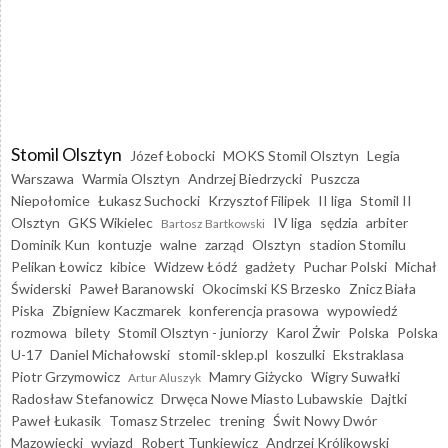
Stomil Olsztyn
Józef Łobocki
MOKS Stomil Olsztyn
Legia
Warszawa
Warmia Olsztyn
Andrzej Biedrzycki
Puszcza
Niepołomice
Łukasz Suchocki
Krzysztof Filipek
II liga
Stomil II
Olsztyn
GKS Wikielec
IV liga
sędzia
arbiter
Bartosz Bartkowski
Dominik Kun
kontuzje
walne
zarząd
Olsztyn
stadion Stomilu
Pelikan Łowicz
kibice
Widzew Łódź
gadżety
Puchar Polski
Michał
Świderski
Paweł Baranowski
Okocimski KS Brzesko
Znicz Biała
Piska
Zbigniew Kaczmarek
konferencja prasowa
wypowiedź
rozmowa
bilety
Stomil Olsztyn - juniorzy
Karol Żwir
Polska
Polska
U-17
Daniel Michałowski
stomil-sklep.pl
koszulki
Ekstraklasa
Piotr Grzymowicz
Mamry Giżycko
Wigry Suwałki
Artur Aluszyk
Radosław Stefanowicz
Drwęca Nowe Miasto Lubawskie
Dajtki
Paweł Łukasik
Tomasz Strzelec
trening
Świt Nowy Dwór
Mazowiecki
wyjazd
Robert Tunkiewicz
Andrzej Królikowski