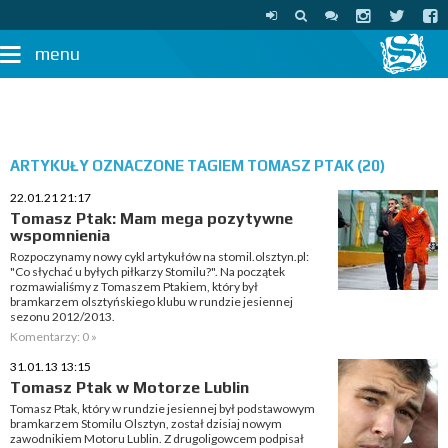
menu
ARTYKUŁY OZNACZONE TAGIEM TOMASZ PTAK (20)
22.01.21 21:17
Tomasz Ptak: Mam mega pozytywne
wspomnienia
Rozpoczynamy nowy cykl artykułów na stomil.olsztyn.pl:
"Co słychać u byłych piłkarzy Stomilu?". Na początek
rozmawialiśmy z Tomaszem Ptakiem, który był
bramkarzem olsztyńskiego klubu w rundzie jesiennej
sezonu 2012/2013.
Komentarzy: 0 »
31.01.13 13:15
Tomasz Ptak w Motorze Lublin
Tomasz Ptak, który w rundzie jesiennej był podstawowym
bramkarzem Stomilu Olsztyn, został dzisiaj nowym
zawodnikiem Motoru Lublin. Z drugoligowcem podpisał