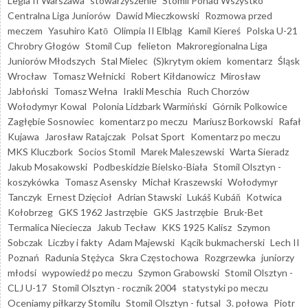
Legia II Warszawa
stowarzyszenie "Stomil Ponad Wszystko"
Centralna Liga Juniorów
Dawid Mieczkowski
Rozmowa przed
meczem
Yasuhiro Katō
Olimpia II Elbląg
Kamil Kiereś
Polska U-21
Chrobry Głogów
Stomil Cup
felieton
Makroregionalna Liga
Juniorów Młodszych
Stal Mielec
(S)krytym okiem
komentarz
Śląsk
Wrocław
Tomasz Wełnicki
Robert Kiłdanowicz
Mirosław
Jabłoński
Tomasz Wełna
Irakli Meschia
Ruch Chorzów
Wołodymyr Kowal
Polonia Lidzbark Warmiński
Górnik Polkowice
Zagłębie Sosnowiec
komentarz po meczu
Mariusz Borkowski
Rafał
Kujawa
Jarosław Ratajczak
Polsat Sport
Komentarz po meczu
MKS Kluczbork
Socios Stomil
Marek Maleszewski
Warta Sieradz
Jakub Mosakowski
Podbeskidzie Bielsko-Biała
Stomil Olsztyn -
koszykówka
Tomasz Asensky
Michał Kraszewski
Wołodymyr
Tanczyk
Ernest Dzięcioł
Adrian Stawski
Lukáš Kubáň
Kotwica
Kołobrzeg
GKS 1962 Jastrzębie
GKS Jastrzębie
Bruk-Bet
Termalica Nieciecza
Jakub Tecław
KKS 1925 Kalisz
Szymon
Sobczak
Liczby i fakty
Adam Majewski
Kącik bukmacherski
Lech II
Poznań
Radunia Stężyca
Skra Częstochowa
Rozgrzewka
juniorzy
młodsi
wypowiedź po meczu
Szymon Grabowski
Stomil Olsztyn -
CLJ U-17
Stomil Olsztyn - rocznik 2004
statystyki po meczu
Oceniamy piłkarzy Stomilu
Stomil Olsztyn - futsal
3. połowa
Piotr