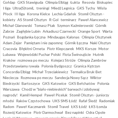
Gołdap
GKS Stawiguda
Olimpia Elbląg
Łukta
Resovia
Biskupiec
I liga
Ultra(S)tomiL
treningi
Miedź Legnica
GKS Tychy
Wisła
Płock
III liga
Korona Kielce
Lechia Gdańsk
Stomil Olsztyn -
kobiety
AS Stomil Olsztyn
R-Gol
terminarz
Paweł Alancewicz
Michał Glanowski
Tomasz Ptak
Szymon Kaźmierowski
Górnik
Zabrze
Zagłębie Lubin
Arkadiusz Czarnecki
Orange Sport
Warta
Poznań
Bogdanka Łęczna
Mindaugas Kalonas
Olimpia Olsztynek
Adam Zejer
Pamiętam i nie zapomnę
Górnik Łęczna
Naki Olsztyn
Cracovia
Błękitni Orneta
Piotr Klepczarek
MKS Korsze
Motor
Lubawa
Wojewódzki Puchar Polski
Flota Świnoujście
Hutnik
Kraków
rozmowa po meczu
Kolejarz Stróże
Olimpia Zambrów
Przedstawiamy rywala
Polonia Bydgoszcz
Granica Kętrzyn
Concordia Elbląg
Michał Trzeciakiewicz
Termalica Bruk-Bet
Nieciecza
Rozmowa po meczu
Sandecja Nowy Sącz
Wiktor
Biedrzycki
Bartoszyce
GKS Katowice
GKS Bełchatów
Polonia
Warszawa
Chodź w "biało-niebieskich" barwach i zdobywaj
nagrody!
Kamil Hempel
Paweł Piceluk
Stomil Olsztyn - juniorzy
młodsi
Raków Częstochowa
UKS SMS Łódź
Rafał Śledź
Radomiak
Radom
Paweł Kaczmarek
Stomil Travel
ŁKS Łódź
ŁKS Łomża
Rozwój Katowice
Piotr Darmochwał
Bez napinki
Odra Opole