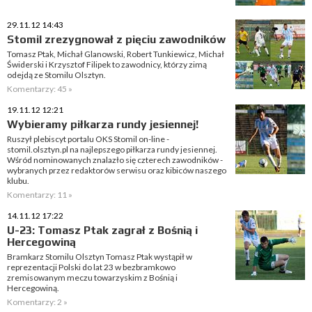
29.11.12 14:43
Stomil zrezygnował z pięciu zawodników
Tomasz Ptak, Michał Glanowski, Robert Tunkiewicz, Michał
Świderski i Krzysztof Filipek to zawodnicy, którzy zimą
odejdą ze Stomilu Olsztyn.
Komentarzy: 45 »
19.11.12 12:21
Wybieramy piłkarza rundy jesiennej!
Ruszył plebiscyt portalu OKS Stomil on-line -
stomil.olsztyn.pl na najlepszego piłkarza rundy jesiennej.
Wśród nominowanych znalazło się czterech zawodników -
wybranych przez redaktorów serwisu oraz kibiców naszego
klubu.
Komentarzy: 11 »
14.11.12 17:22
U-23: Tomasz Ptak zagrał z Bośnią i
Hercegowiną
Bramkarz Stomilu Olsztyn Tomasz Ptak wystąpił w
reprezentacji Polski do lat 23 w bezbramkowo
zremisowanym meczu towarzyskim z Bośnią i
Hercegowiną.
Komentarzy: 2 »