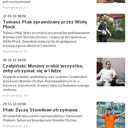
półroczną umowę.
Komentarzy: 2 »
17.01.13 18:02
Tomasz Ptak sprawdzany przez Wisłę
Płock
Tomasz Ptak, który w rundzie jesiennej był podstawowym
bramkarzem Stomilu Olsztyn, rozpoczął dzisiaj testy w
Wiśle Płock. Zawodnik dołączył do drugoligowca
trenującego na obozie w Cetniewie.
Komentarzy: 0 »
02.12.12 16:00
Czałpiński: Musimy zrobić wszystko,
żeby utrzymać się w I lidze
W piątek w klubie spotkaliśmy się z Jackiem Czałpińskim,
prezesem Stomilu Olsztyn. Rozmawialiśmy m.in. o
trenerze, transferach, Erwinie Saku czy budowie nowego
stadionu.
Komentarzy: 16 »
29.11.12 20:00
Ptak: Życzę Stomilowi utrzymania
W czwartek wieczorem rozmawialiśmy z Tomaszem
Ptakiem, byłym już bramkarzem Stomilu Olsztyn.
Komentarzy: 24 »