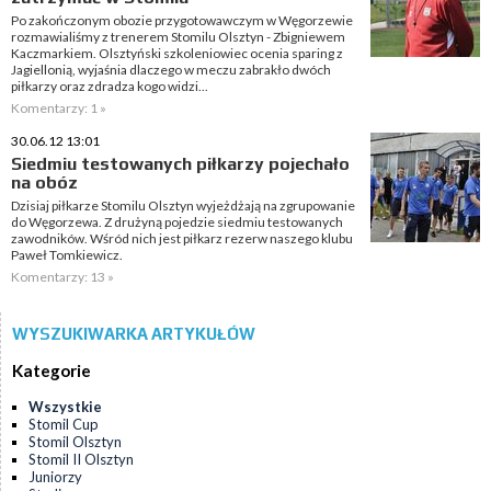
Po zakończonym obozie przygotowawczym w Węgorzewie
rozmawialiśmy z trenerem Stomilu Olsztyn - Zbigniewem
Kaczmarkiem. Olsztyński szkoleniowiec ocenia sparing z
Jagiellonią, wyjaśnia dlaczego w meczu zabrakło dwóch
piłkarzy oraz zdradza kogo widzi...
Komentarzy: 1 »
30.06.12 13:01
Siedmiu testowanych piłkarzy pojechało
na obóz
Dzisiaj piłkarze Stomilu Olsztyn wyjeżdżają na zgrupowanie
do Węgorzewa. Z drużyną pojedzie siedmiu testowanych
zawodników. Wśród nich jest piłkarz rezerw naszego klubu
Paweł Tomkiewicz.
Komentarzy: 13 »
WYSZUKIWARKA ARTYKUŁÓW
Kategorie
Wszystkie
Stomil Cup
Stomil Olsztyn
Stomil II Olsztyn
Juniorzy