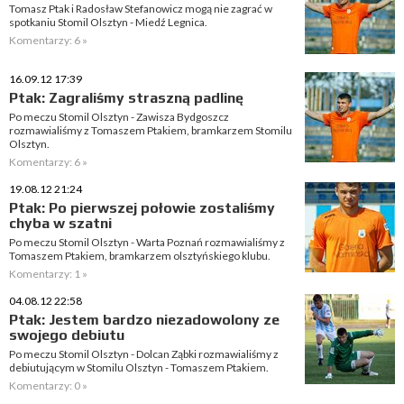
Tomasz Ptak i Radosław Stefanowicz mogą nie zagrać w
spotkaniu Stomil Olsztyn - Miedź Legnica.
Komentarzy: 6 »
16.09.12 17:39
Ptak: Zagraliśmy straszną padlinę
Po meczu Stomil Olsztyn - Zawisza Bydgoszcz
rozmawialiśmy z Tomaszem Ptakiem, bramkarzem Stomilu
Olsztyn.
Komentarzy: 6 »
19.08.12 21:24
Ptak: Po pierwszej połowie zostaliśmy
chyba w szatni
Po meczu Stomil Olsztyn - Warta Poznań rozmawialiśmy z
Tomaszem Ptakiem, bramkarzem olsztyńskiego klubu.
Komentarzy: 1 »
04.08.12 22:58
Ptak: Jestem bardzo niezadowolony ze
swojego debiutu
Po meczu Stomil Olsztyn - Dolcan Ząbki rozmawialiśmy z
debiutującym w Stomilu Olsztyn - Tomaszem Ptakiem.
Komentarzy: 0 »