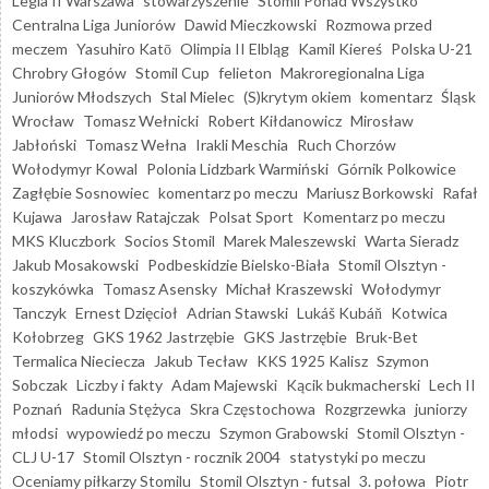
Legia II Warszawa
stowarzyszenie "Stomil Ponad Wszystko"
Centralna Liga Juniorów
Dawid Mieczkowski
Rozmowa przed
meczem
Yasuhiro Katō
Olimpia II Elbląg
Kamil Kiereś
Polska U-21
Chrobry Głogów
Stomil Cup
felieton
Makroregionalna Liga
Juniorów Młodszych
Stal Mielec
(S)krytym okiem
komentarz
Śląsk
Wrocław
Tomasz Wełnicki
Robert Kiłdanowicz
Mirosław
Jabłoński
Tomasz Wełna
Irakli Meschia
Ruch Chorzów
Wołodymyr Kowal
Polonia Lidzbark Warmiński
Górnik Polkowice
Zagłębie Sosnowiec
komentarz po meczu
Mariusz Borkowski
Rafał
Kujawa
Jarosław Ratajczak
Polsat Sport
Komentarz po meczu
MKS Kluczbork
Socios Stomil
Marek Maleszewski
Warta Sieradz
Jakub Mosakowski
Podbeskidzie Bielsko-Biała
Stomil Olsztyn -
koszykówka
Tomasz Asensky
Michał Kraszewski
Wołodymyr
Tanczyk
Ernest Dzięcioł
Adrian Stawski
Lukáš Kubáň
Kotwica
Kołobrzeg
GKS 1962 Jastrzębie
GKS Jastrzębie
Bruk-Bet
Termalica Nieciecza
Jakub Tecław
KKS 1925 Kalisz
Szymon
Sobczak
Liczby i fakty
Adam Majewski
Kącik bukmacherski
Lech II
Poznań
Radunia Stężyca
Skra Częstochowa
Rozgrzewka
juniorzy
młodsi
wypowiedź po meczu
Szymon Grabowski
Stomil Olsztyn -
CLJ U-17
Stomil Olsztyn - rocznik 2004
statystyki po meczu
Oceniamy piłkarzy Stomilu
Stomil Olsztyn - futsal
3. połowa
Piotr