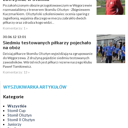
Po zakończonym obozie przygotowawczym w Węgorzewie
rozmawialiśmy z trenerem Stomilu Olsztyn - Zbigniewem
Kaczmarkiem. Olsztyński szkoleniowiec ocenia sparing z
Jagiellonią, wyjaśnia dlaczego w meczu zabrakło dwóch
piłkarzy oraz zdradza kogo widzi...
Komentarzy: 1 »
30.06.12 13:01
Siedmiu testowanych piłkarzy pojechało
na obóz
Dzisiaj piłkarze Stomilu Olsztyn wyjeżdżają na zgrupowanie
do Węgorzewa. Z drużyną pojedzie siedmiu testowanych
zawodników. Wśród nich jest piłkarz rezerw naszego klubu
Paweł Tomkiewicz.
Komentarzy: 13 »
WYSZUKIWARKA ARTYKUŁÓW
Kategorie
Wszystkie
Stomil Cup
Stomil Olsztyn
Stomil II Olsztyn
Juniorzy