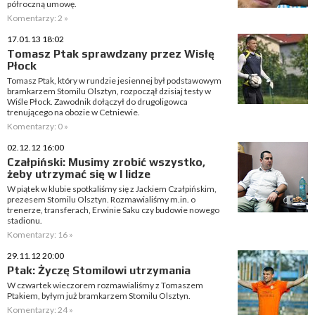
półroczną umowę.
Komentarzy: 2 »
17.01.13 18:02
Tomasz Ptak sprawdzany przez Wisłę
Płock
Tomasz Ptak, który w rundzie jesiennej był podstawowym
bramkarzem Stomilu Olsztyn, rozpoczął dzisiaj testy w
Wiśle Płock. Zawodnik dołączył do drugoligowca
trenującego na obozie w Cetniewie.
Komentarzy: 0 »
02.12.12 16:00
Czałpiński: Musimy zrobić wszystko,
żeby utrzymać się w I lidze
W piątek w klubie spotkaliśmy się z Jackiem Czałpińskim,
prezesem Stomilu Olsztyn. Rozmawialiśmy m.in. o
trenerze, transferach, Erwinie Saku czy budowie nowego
stadionu.
Komentarzy: 16 »
29.11.12 20:00
Ptak: Życzę Stomilowi utrzymania
W czwartek wieczorem rozmawialiśmy z Tomaszem
Ptakiem, byłym już bramkarzem Stomilu Olsztyn.
Komentarzy: 24 »