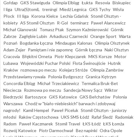
Gołdap
GKS Stawiguda
Olimpia Elbląg
Łukta
Resovia
Biskupiec
I liga
Ultra(S)tomiL
treningi
Miedź Legnica
GKS Tychy
Wisła
Płock
III liga
Korona Kielce
Lechia Gdańsk
Stomil Olsztyn -
kobiety
AS Stomil Olsztyn
R-Gol
terminarz
Paweł Alancewicz
Michał Glanowski
Tomasz Ptak
Szymon Kaźmierowski
Górnik
Zabrze
Zagłębie Lubin
Arkadiusz Czarnecki
Orange Sport
Warta
Poznań
Bogdanka Łęczna
Mindaugas Kalonas
Olimpia Olsztynek
Adam Zejer
Pamiętam i nie zapomnę
Górnik Łęczna
Naki Olsztyn
Cracovia
Błękitni Orneta
Piotr Klepczarek
MKS Korsze
Motor
Lubawa
Wojewódzki Puchar Polski
Flota Świnoujście
Hutnik
Kraków
rozmowa po meczu
Kolejarz Stróże
Olimpia Zambrów
Przedstawiamy rywala
Polonia Bydgoszcz
Granica Kętrzyn
Concordia Elbląg
Michał Trzeciakiewicz
Termalica Bruk-Bet
Nieciecza
Rozmowa po meczu
Sandecja Nowy Sącz
Wiktor
Biedrzycki
Bartoszyce
GKS Katowice
GKS Bełchatów
Polonia
Warszawa
Chodź w "biało-niebieskich" barwach i zdobywaj
nagrody!
Kamil Hempel
Paweł Piceluk
Stomil Olsztyn - juniorzy
młodsi
Raków Częstochowa
UKS SMS Łódź
Rafał Śledź
Radomiak
Radom
Paweł Kaczmarek
Stomil Travel
ŁKS Łódź
ŁKS Łomża
Rozwój Katowice
Piotr Darmochwał
Bez napinki
Odra Opole