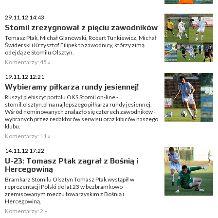
29.11.12 14:43
Stomil zrezygnował z pięciu zawodników
Tomasz Ptak, Michał Glanowski, Robert Tunkiewicz, Michał
Świderski i Krzysztof Filipek to zawodnicy, którzy zimą
odejdą ze Stomilu Olsztyn.
Komentarzy: 45 »
19.11.12 12:21
Wybieramy piłkarza rundy jesiennej!
Ruszył plebiscyt portalu OKS Stomil on-line -
stomil.olsztyn.pl na najlepszego piłkarza rundy jesiennej.
Wśród nominowanych znalazło się czterech zawodników -
wybranych przez redaktorów serwisu oraz kibiców naszego
klubu.
Komentarzy: 11 »
14.11.12 17:22
U-23: Tomasz Ptak zagrał z Bośnią i
Hercegowiną
Bramkarz Stomilu Olsztyn Tomasz Ptak wystąpił w
reprezentacji Polski do lat 23 w bezbramkowo
zremisowanym meczu towarzyskim z Bośnią i
Hercegowiną.
Komentarzy: 2 »