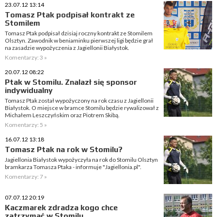
23.07.12 13:14
Tomasz Ptak podpisał kontrakt ze
Stomilem
Tomasz Ptak podpisał dzisiaj roczny kontrakt ze Stomilem
Olsztyn. Zawodnik w beniaminku pierwszej ligi będzie grał
na zasadzie wypożyczenia z Jagiellonii Białystok.
Komentarzy: 3 »
20.07.12 08:22
Ptak w Stomilu. Znalazł się sponsor
indywidualny
Tomasz Ptak został wypożyczony na rok czasu z Jagiellonii
Białystok. O miejsce w bramce Stomilu będzie rywalizował z
Michałem Leszczyńskim oraz Piotrem Skibą.
Komentarzy: 5 »
16.07.12 13:18
Tomasz Ptak na rok w Stomilu?
Jagiellonia Białystok wypożyczyła na rok do Stomilu Olsztyn
bramkarza Tomasza Ptaka - informuje "Jagiellonia.pl".
Komentarzy: 7 »
07.07.12 20:19
Kaczmarek zdradza kogo chce
zatrzymać w Stomilu