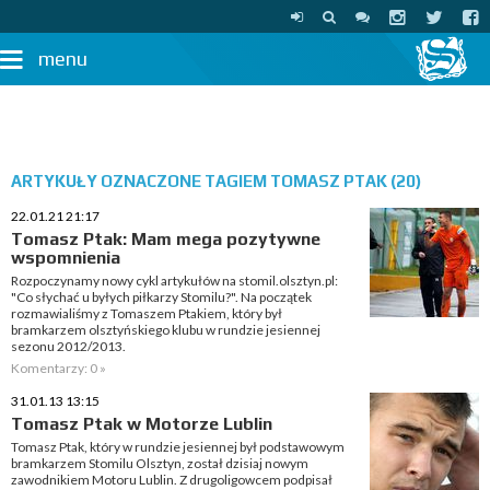
menu
ARTYKUŁY OZNACZONE TAGIEM TOMASZ PTAK (20)
22.01.21 21:17
Tomasz Ptak: Mam mega pozytywne
wspomnienia
Rozpoczynamy nowy cykl artykułów na stomil.olsztyn.pl:
"Co słychać u byłych piłkarzy Stomilu?". Na początek
rozmawialiśmy z Tomaszem Ptakiem, który był
bramkarzem olsztyńskiego klubu w rundzie jesiennej
sezonu 2012/2013.
Komentarzy: 0 »
31.01.13 13:15
Tomasz Ptak w Motorze Lublin
Tomasz Ptak, który w rundzie jesiennej był podstawowym
bramkarzem Stomilu Olsztyn, został dzisiaj nowym
zawodnikiem Motoru Lublin. Z drugoligowcem podpisał