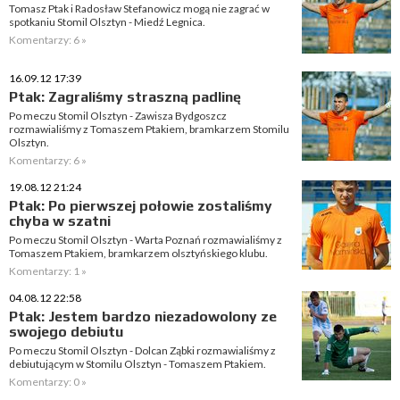
Tomasz Ptak i Radosław Stefanowicz mogą nie zagrać w
spotkaniu Stomil Olsztyn - Miedź Legnica.
Komentarzy: 6 »
16.09.12 17:39
Ptak: Zagraliśmy straszną padlinę
Po meczu Stomil Olsztyn - Zawisza Bydgoszcz
rozmawialiśmy z Tomaszem Ptakiem, bramkarzem Stomilu
Olsztyn.
Komentarzy: 6 »
19.08.12 21:24
Ptak: Po pierwszej połowie zostaliśmy
chyba w szatni
Po meczu Stomil Olsztyn - Warta Poznań rozmawialiśmy z
Tomaszem Ptakiem, bramkarzem olsztyńskiego klubu.
Komentarzy: 1 »
04.08.12 22:58
Ptak: Jestem bardzo niezadowolony ze
swojego debiutu
Po meczu Stomil Olsztyn - Dolcan Ząbki rozmawialiśmy z
debiutującym w Stomilu Olsztyn - Tomaszem Ptakiem.
Komentarzy: 0 »