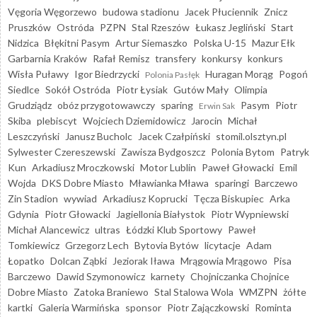
Vęgoria Węgorzewo
budowa stadionu
Jacek Płuciennik
Znicz
Pruszków
Ostróda
PZPN
Stal Rzeszów
Łukasz Jegliński
Start
Nidzica
Błękitni Pasym
Artur Siemaszko
Polska U-15
Mazur Ełk
Garbarnia Kraków
Rafał Remisz
transfery
konkursy
konkurs
Wisła Puławy
Igor Biedrzycki
Huragan Morąg
Pogoń
Polonia Pasłęk
Siedlce
Sokół Ostróda
Piotr Łysiak
Gutów Mały
Olimpia
Grudziądz
obóz przygotowawczy
sparing
Pasym
Piotr
Erwin Sak
Skiba
plebiscyt
Wojciech Dziemidowicz
Jarocin
Michał
Leszczyński
Janusz Bucholc
Jacek Czałpiński
stomil.olsztyn.pl
Sylwester Czereszewski
Zawisza Bydgoszcz
Polonia Bytom
Patryk
Kun
Arkadiusz Mroczkowski
Motor Lublin
Paweł Głowacki
Emil
Wojda
DKS Dobre Miasto
Mławianka Mława
sparingi
Barczewo
Zin Stadion
wywiad
Arkadiusz Koprucki
Tęcza Biskupiec
Arka
Gdynia
Piotr Głowacki
Jagiellonia Białystok
Piotr Wypniewski
Michał Alancewicz
ultras
Łódzki Klub Sportowy
Paweł
Tomkiewicz
Grzegorz Lech
Bytovia Bytów
licytacje
Adam
Łopatko
Dolcan Ząbki
Jeziorak Iława
Mrągowia Mrągowo
Pisa
Barczewo
Dawid Szymonowicz
karnety
Chojniczanka Chojnice
Dobre Miasto
Zatoka Braniewo
Stal Stalowa Wola
WMZPN
żółte
kartki
Galeria Warmińska
sponsor
Piotr Zajączkowski
Rominta