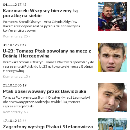
04.11.12 17:45
Kaczmarek: Wszyscy bierzemy tą
porażkę na siebie
Po meczu Stomil Olsztyn - Arka Gdynia Zbigniew
Kaczmarek odpowiadał na pytania dziennikarzy na
konferencji prasowej.
Komentarzy: 25 »
31.10.12 21:57
U-23: Tomasz Ptak powołany na mecz z
Bośnią i Hercegowiną
Bramkarz Stomilu Olsztyn Tomasz Ptak został powołany do
reprezentacji Polski do lat 23 na towarzyski mecz z Bośnią i
Hercegowiną.
Komentarzy: 15 »
21.10.12 06:19
Ptak obserwowany przez Dawidziuka
Tomasz Ptak w meczu Stomil Olsztyn - Miedź Legnica był
obserwowany przez Andrzeja Dawidziuka, trenera
reprezentacji Polski.
Komentarzy: 6 »
17.10.12 12:44
Zagrożony występ Ptaka i Stefanowicza