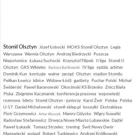
Stomil Olsztyn
Józef Łobocki
MOKS Stomil Olsztyn
Legia
Warszawa
Warmia Olsztyn
Andrzej Biedrzycki
Puszcza
Niepołomice
Łukasz Suchocki
Krzysztof Filipek
II liga
Stomil II
Olsztyn
GKS Wikielec
IV liga
sędzia
arbiter
Bartosz Bartkowski
Dominik Kun
kontuzje
walne
zarząd
Olsztyn
stadion Stomilu
Pelikan Łowicz
kibice
Widzew Łódź
gadżety
Puchar Polski
Michał
Świderski
Paweł Baranowski
Okocimski KS Brzesko
Znicz Biała
Piska
Zbigniew Kaczmarek
konferencja prasowa
wypowiedź
rozmowa
bilety
Stomil Olsztyn - juniorzy
Karol Żwir
Polska
Polska
U-17
Daniel Michałowski
stomil-sklep.pl
koszulki
Ekstraklasa
Piotr Grzymowicz
Mamry Giżycko
Wigry Suwałki
Artur Aluszyk
Radosław Stefanowicz
Drwęca Nowe Miasto Lubawskie
Dajtki
Paweł Łukasik
Tomasz Strzelec
trening
Świt Nowy Dwór
Mazowiecki
wyjazd
Robert Tunkiewicz
Andrzej Królikowski