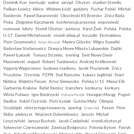
Dominik Kun
kontuzje
walne
zarząd
Olsztyn
stadion Stomilu
Pelikan Łowicz
kibice
Widzew Łódź
gadżety
Puchar Polski
Michał
Świderski
Paweł Baranowski
Okocimski KS Brzesko
Znicz Biała
Piska
Zbigniew Kaczmarek
konferencja prasowa
wypowiedź
rozmowa
bilety
Stomil Olsztyn - juniorzy
Karol Żwir
Polska
Polska
U-17
Daniel Michałowski
stomil-sklep.pl
koszulki
Ekstraklasa
Piotr Grzymowicz
Mamry Giżycko
Wigry Suwałki
Artur Aluszyk
Radosław Stefanowicz
Drwęca Nowe Miasto Lubawskie
Dajtki
Paweł Łukasik
Tomasz Strzelec
trening
Świt Nowy Dwór
Mazowiecki
wyjazd
Robert Tunkiewicz
Andrzej Królikowski
Vęgoria Węgorzewo
budowa stadionu
Jacek Płuciennik
Znicz
Pruszków
Ostróda
PZPN
Stal Rzeszów
Łukasz Jegliński
Start
Nidzica
Błękitni Pasym
Artur Siemaszko
Polska U-15
Mazur Ełk
Garbarnia Kraków
Rafał Remisz
transfery
konkursy
konkurs
Wisła Puławy
Igor Biedrzycki
Huragan Morąg
Pogoń
Polonia Pasłęk
Siedlce
Sokół Ostróda
Piotr Łysiak
Gutów Mały
Olimpia
Grudziądz
obóz przygotowawczy
sparing
Pasym
Piotr
Erwin Sak
Skiba
plebiscyt
Wojciech Dziemidowicz
Jarocin
Michał
Leszczyński
Janusz Bucholc
Jacek Czałpiński
stomil.olsztyn.pl
Sylwester Czereszewski
Zawisza Bydgoszcz
Polonia Bytom
Patryk
Kun
Arkadiusz Mroczkowski
Motor Lublin
Paweł Głowacki
Emil