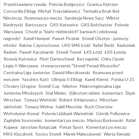
Przedstawiamy rywala
Polonia Bydgoszcz
Granica Kętrzyn
Concordia Elbląg
Michał Trzeciakiewicz
Termalica Bruk-Bet
Nieciecza
Rozmowa po meczu
Sandecja Nowy Sącz
Wiktor
Biedrzycki
Bartoszyce
GKS Katowice
GKS Bełchatów
Polonia
Warszawa
Chodź w "biało-niebieskich" barwach i zdobywaj
nagrody!
Kamil Hempel
Paweł Piceluk
Stomil Olsztyn - juniorzy
młodsi
Raków Częstochowa
UKS SMS Łódź
Rafał Śledź
Radomiak
Radom
Paweł Kaczmarek
Stomil Travel
ŁKS Łódź
ŁKS Łomża
Rozwój Katowice
Piotr Darmochwał
Bez napinki
Odra Opole
Legia II Warszawa
stowarzyszenie "Stomil Ponad Wszystko"
Centralna Liga Juniorów
Dawid Mieczkowski
Rozmowa przed
meczem
Yasuhiro Katō
Olimpia II Elbląg
Kamil Kiereś
Polska U-21
Chrobry Głogów
Stomil Cup
felieton
Makroregionalna Liga
Juniorów Młodszych
Stal Mielec
(S)krytym okiem
komentarz
Śląsk
Wrocław
Tomasz Wełnicki
Robert Kiłdanowicz
Mirosław
Jabłoński
Tomasz Wełna
Irakli Meschia
Ruch Chorzów
Wołodymyr Kowal
Polonia Lidzbark Warmiński
Górnik Polkowice
Zagłębie Sosnowiec
komentarz po meczu
Mariusz Borkowski
Rafał
Kujawa
Jarosław Ratajczak
Polsat Sport
Komentarz po meczu
MKS Kluczbork
Socios Stomil
Marek Maleszewski
Warta Sieradz