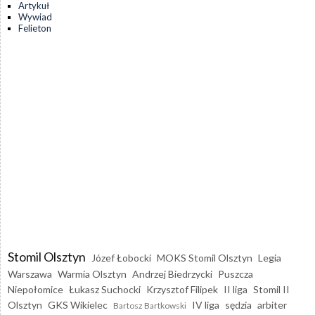
Artykuł
Wywiad
Felieton
Stomil Olsztyn
Józef Łobocki
MOKS Stomil Olsztyn
Legia
Warszawa
Warmia Olsztyn
Andrzej Biedrzycki
Puszcza
Niepołomice
Łukasz Suchocki
Krzysztof Filipek
II liga
Stomil II
Olsztyn
GKS Wikielec
IV liga
sędzia
arbiter
Bartosz Bartkowski