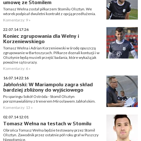
umowę ze Stomilem
Tomasz Wełna został piłkarzem Stomilu Olsztyn. We
wtorek podpisał dwuletni kontrakt z opcją przedłużenia.
Komentarzy: 9 »
22.07.14 17:26
Koniec zgrupowania dla Wełny i
Korzeniewskiego
Tomasz Wełna i Adrian Korzeniewski w środę opuszczą
zgrupowanie w Bartoszycach. Piłkarze doznali kontuzji i w
Olsztynie będą musieli przejść badania, które wykażą jak
poważne są to urazy.
Komentarzy: 6 »
16.07.14 22:16
Jabłoński: W Mariampolu zagra skład
bardziej zbliżony do wyjściowego
Po sparingu Sokół Ostróda - Stomil Olsztyn
porozmawialiśmy z trenerem Mirosławem Jabłońskim.
Komentarzy: 13 »
02.07.14 12:01
Tomasz Wełna na testach w Stomilu
Obrońca Tomasz Wełna będzie testowany przez Stomil
Olsztyn. Zawodnik przez ostatnie pół roku grał w Puszczy
Niepołomice.