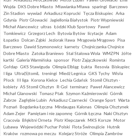
Wojda
DKS Dobre Miasto
Mławianka Mława
sparingi
Barczewo
Zin Stadion
wywiad
Arkadiusz Koprucki
Tęcza Biskupiec
Arka
Gdynia
Piotr Głowacki
Jagiellonia Białystok
Piotr Wypniewski
Michał Alancewicz
ultras
Łódzki Klub Sportowy
Paweł
Tomkiewicz
Grzegorz Lech
Bytovia Bytów
licytacje
Adam
Łopatko
Dolcan Ząbki
Jeziorak Iława
Mrągowia Mrągowo
Pisa
Barczewo
Dawid Szymonowicz
karnety
Chojniczanka Chojnice
Dobre Miasto
Zatoka Braniewo
Stal Stalowa Wola
WMZPN
żółte
kartki
Galeria Warmińska
sponsor
Piotr Zajączkowski
Rominta
Gołdap
GKS Stawiguda
Olimpia Elbląg
Łukta
Resovia
Biskupiec
I liga
Ultra(S)tomiL
treningi
Miedź Legnica
GKS Tychy
Wisła
Płock
III liga
Korona Kielce
Lechia Gdańsk
Stomil Olsztyn -
kobiety
AS Stomil Olsztyn
R-Gol
terminarz
Paweł Alancewicz
Michał Glanowski
Tomasz Ptak
Szymon Kaźmierowski
Górnik
Zabrze
Zagłębie Lubin
Arkadiusz Czarnecki
Orange Sport
Warta
Poznań
Bogdanka Łęczna
Mindaugas Kalonas
Olimpia Olsztynek
Adam Zejer
Pamiętam i nie zapomnę
Górnik Łęczna
Naki Olsztyn
Cracovia
Błękitni Orneta
Piotr Klepczarek
MKS Korsze
Motor
Lubawa
Wojewódzki Puchar Polski
Flota Świnoujście
Hutnik
Kraków
rozmowa po meczu
Kolejarz Stróże
Olimpia Zambrów