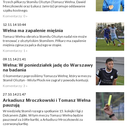
Trzech piłkarzy Stomilu Olsztyn (Tomasz Wełna, Dawid
Mieczkowski oraz Łukasz Jamróz) promuje oddawanie
szpiku kostnego.
Komentarzy: 0 »
12.11.14 10:44
Wełna ma zapalenie mięśnia
Tomasz Wełna obrońca Stomilu Olsztyn nadal nie może
trenować z olsztyńskim Stomilem. Piłkarz ma zapalenie
mięśnia zginacza palca dużego w stopie.
Komentarzy: 1 »
09.11.14 21:41
Wełna: W poniedziałek jadę do Warszawy
na badania
O komentarz poprosiliśmy Tomasza Wełnę, który w meczu
Stomil Olsztyn - Wisła Płock nie zagrał z powodu kontuzji.
Komentarzy: 3 »
27.10.14 21:47
Arkadiusz Mroczkowski i Tomasz Wełna
pauzują
W niedzielę Stomil rozegra spotkanie 15. kolejki I ligi z
Dolcanem Ząbki. W tym meczu Tomasz Wełna będzie
pauzował za żółte kartki, a Arkadiusz Mroczkowski za
czerwoną kartkę.