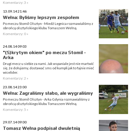
Komentarzy: 3 »
13.09.14 21:46
Wełna: Byliśmy lepszym zespołem
Po meczu Stomil Olsztyn - Miedź Legnica rozmawialiśmy z
obrońcą olsztyńskiego klubu Tomaszem Wełną.
Komentarzy: 0 »
24.08.14 09:03
"(S)krytym okiem" po meczu Stomil -
Arka
Drugi mecz u siebie za nami. Jak wspaniale jest nie martwić
się, że dołujemy, dostawać sms od kumpli jak to fajnie mieć
wicelider.
Komentarzy: 2 »
23.08.14 23:00
Wełna: Zagraliśmy słabo, ale wygraliśmy
Po meczu Stomil Olsztyn - Arka Gdynia rozmawialiśmy z
obrońcą olsztyńskiego klubu Tomaszem Wełną.
Komentarzy: 5 »
29.07.14 09:00
Tomasz Wełna podpisał dwuletnią