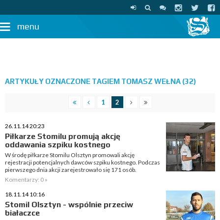
menu
ARTYKUŁY OZNACZONE TAGIEM TOMASZ WEŁNA (32)
1
2
26.11.14 20:23
Piłkarze Stomilu promują akcję
oddawania szpiku kostnego
W środę piłkarze Stomilu Olsztyn promowali akcję
rejestracji potencjalnych dawców szpiku kostnego. Podczas
pierwszego dnia akcji zarejestrowało się 171 osób.
Komentarzy: 0 »
18.11.14 10:16
Stomil Olsztyn - wspólnie przeciw
białaczce