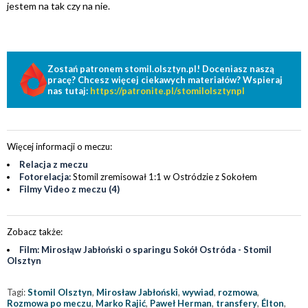
jestem na tak czy na nie.
Zostań patronem stomil.olsztyn.pl! Doceniasz naszą
pracę? Chcesz więcej ciekawych materiałów? Wspieraj
nas tutaj:
https://patronite.pl/stomilolsztynpl
Więcej informacji o meczu:
Relacja z meczu
Fotorelacja:
Stomil zremisował 1:1 w Ostródzie z Sokołem
Filmy Video z meczu (4)
Zobacz także:
Film: Mirosłąw Jabłoński o sparingu Sokół Ostróda - Stomil
Olsztyn
Tagi:
Stomil Olsztyn
,
Mirosław Jabłoński
,
wywiad
,
rozmowa
,
Rozmowa po meczu
,
Marko Rajić
,
Paweł Herman
,
transfery
,
Élton
,