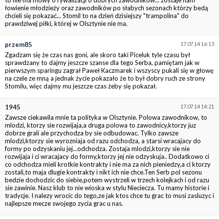
łowienie młodzieży oraz zawodników po słabych sezonach którzy bedą
chcieli się pokazać... Stomil to na dzień dzisiejszy "trampolina" do
prawdziwej piłki, której w Olsztynie nie ma.
przem85
17.07.14 16:13
Zgadzam się że czas nas goni, ale skoro taki Piceluk tyle czasu był
sprawdzany to dajmy jeszcze szanse dla tego Serba, pamiętam jak w
pierwszym sparingu zagrał Paweł Kaczmarek i wszyscy pukali się w głowę
na czele ze mną a jednak życie pokazało że to był dobry ruch ze strony
Stomilu, więc dajmy mu jeszcze czas żeby się pokazał.
1945
17.07.14 14:21
Zawsze ciekawila mnie ta polityka w Olsztynie. Polowa zawodnikow, to
mlodzi, ktorzy sie rozwijaja,a druga polowa to zawodnicy,ktorzy juz
dobrze grali ale przychodza by sie odbudowac. Tylko zawsze
mlodzi,ktorzy sie wyrozniaja od razu odchodza, a starsi wracajacy do
formy po odzyskaniu jej...odchodza. Zostaja mlodzi,ktorzy sie nie
rozwijaja i ci wracajacy do formy,ktorzy jej nie odzyskuja.. Dodatkowo ci
co odchodza mieli krotkie kontrakty i nie ma za nich pieniedzy,a ci ktorzy
zostali,to maja dlugie kontrakty i nikt ich nie chce.Ten Serb pol sezonu
bedzie dochodzic do siebie,potem wystrzeli w trzech kolejkach i od razu
sie zawinie. Nasz klub to nie wioska w stylu Nieciecza. Tu mamy historie i
tradycje. I nalezy wrocic do tego,ze jak ktos chce tu grac to musi zasluzyc i
najlepsze mecze swojego zycia grac u nas.