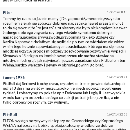
Piter
17.07.14 08:10
Tommy by czasu to juz nie mamy :)Długa podróż,zmeczenie,wszystko
rozumiem,ale jak się zobaczy dobrego napastnika nawet przez 5 munut
to da się wyczuć,że "to jest to",a tu niestety nie było nic,kompletnie nawet
żadnego dobrego zagrania czy tego właśnie symptomu dobrego
napadziora,jakiegoś zrywu,zwodu,przypomina takiego Bzdęge czy
Kazika.Naprawde chciałbym się mylić,ale po tym co widziałem nie widze
w nim tego hucznie zapowiadanego napastnika,od którego ma się nasza
młodziez uczyc.A propos młodzieży zdecydowanie pozytywniej wypadli i
Siemaszko i Śledź,po co kombinować,czemu nie można stawiac na
młodych,niech graja jak najwięcej..I jeszcze zagadzam się z Pittbullem ten
Wełna,bardzo waleczny i pewny w obronie,powinni go brać.
tommy1976
16.07.14 23:21
PittBull daj Serbowi trochę czasu, czytałeś co trener powiedział...chłopak
jechał 3 dni i ma wyjść w meczu...spokojnie, niech odpocznie potrenuje
tydzień, i zobaczymy co pokaże np z Dolcanem lub Legią II. Jest wysoki a
w polu karnym potrzeba takiego co z akcji potrafi jebnąc ze łba, a nie
tylko obrońcy po rożnym, czy wolnym..
PittBull
16.07.14 22:58
ELTON występ pozytywny nie lepszy od Czarneckiego czy Kopruckiego
WEŁNA najlepszy na boisku spokój,skuteczny w odbiorze dobrze
wyprowadza piłkę grał na środku obrony i na lewej stronie byłby wielkim