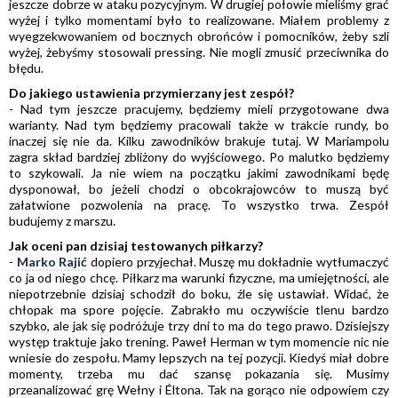
jeszcze dobrze w ataku pozycyjnym. W drugiej połowie mieliśmy grać
wyżej i tylko momentami było to realizowane. Miałem problemy z
wyegzekwowaniem od bocznych obrońców i pomocników, żeby szli
wyżej, żebyśmy stosowali pressing. Nie mogli zmusić przeciwnika do
błędu.
Do jakiego ustawienia przymierzany jest zespół?
- Nad tym jeszcze pracujemy, będziemy mieli przygotowane dwa
warianty. Nad tym będziemy pracowali także w trakcie rundy, bo
inaczej się nie da. Kilku zawodników brakuje tutaj. W Mariampolu
zagra skład bardziej zbliżony do wyjściowego. Po malutko będziemy
to szykowali. Ja nie wiem na początku jakimi zawodnikami będę
dysponował, bo jeżeli chodzi o obcokrajowców to muszą być
załatwione pozwolenia na pracę. To wszystko trwa. Zespół
budujemy z marszu.
Jak oceni pan dzisiaj testowanych piłkarzy?
-
Marko Rajić
dopiero przyjechał. Muszę mu dokładnie wytłumaczyć
co ja od niego chcę. Piłkarz ma warunki fizyczne, ma umiejętności, ale
niepotrzebnie dzisiaj schodził do boku, źle się ustawiał. Widać, że
chłopak ma spore pojęcie. Zabrakło mu oczywiście tlenu bardzo
szybko, ale jak się podróżuje trzy dni to ma do tego prawo. Dzisiejszy
występ traktuje jako trening. Paweł Herman w tym momencie nic nie
wniesie do zespołu. Mamy lepszych na tej pozycji. Kiedyś miał dobre
momenty, trzeba mu dać szansę pokazania się. Musimy
przeanalizować grę Wełny i Éltona. Tak na gorąco nie odpowiem czy