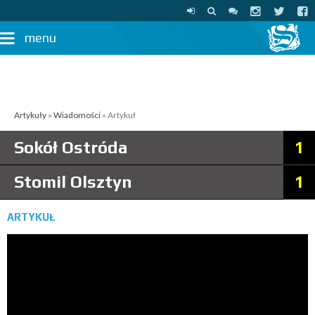
menu
Artykuły
»
Wiadomości
» Artykuł
Sokół Ostróda
1
Stomil Olsztyn
1
ARTYKUŁ