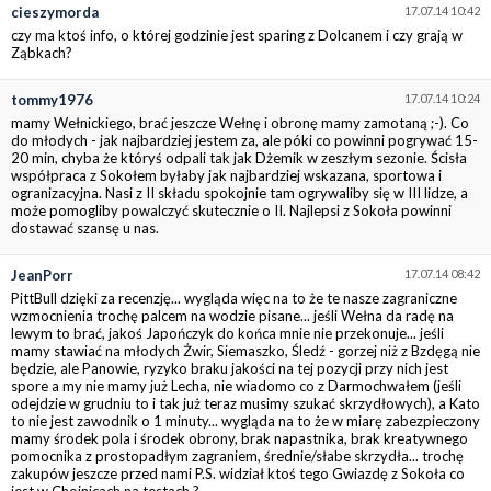
cieszymorda
17.07.14 10:42
czy ma ktoś info, o której godzinie jest sparing z Dolcanem i czy grają w
Ząbkach?
tommy1976
17.07.14 10:24
mamy Wełnickiego, brać jeszcze Wełnę i obronę mamy zamotaną ;-). Co
do młodych - jak najbardziej jestem za, ale póki co powinni pogrywać 15-
20 min, chyba że któryś odpali tak jak Dżemik w zeszłym sezonie. Ścisła
współpraca z Sokołem byłaby jak najbardziej wskazana, sportowa i
ogranizacyjna. Nasi z II składu spokojnie tam ogrywaliby się w III lidze, a
może pomogliby powalczyć skutecznie o II. Najlepsi z Sokoła powinni
dostawać szansę u nas.
JeanPorr
17.07.14 08:42
PittBull dzięki za recenzję... wygląda więc na to że te nasze zagraniczne
wzmocnienia trochę palcem na wodzie pisane... jeśli Wełna da radę na
lewym to brać, jakoś Japończyk do końca mnie nie przekonuje... jeśli
mamy stawiać na młodych Żwir, Siemaszko, Śledź - gorzej niż z Bzdęgą nie
będzie, ale Panowie, ryzyko braku jakości na tej pozycji przy nich jest
spore a my nie mamy już Lecha, nie wiadomo co z Darmochwałem (jeśli
odejdzie w grudniu to i tak już teraz musimy szukać skrzydłowych), a Kato
to nie jest zawodnik o 1 minuty... wygląda na to że w miarę zabezpieczony
mamy środek pola i środek obrony, brak napastnika, brak kreatywnego
pomocnika z prostopadłym zagraniem, średnie/słabe skrzydła... trochę
zakupów jeszcze przed nami P.S. widział ktoś tego Gwiazdę z Sokoła co
jest w Chojnicach na testach ?