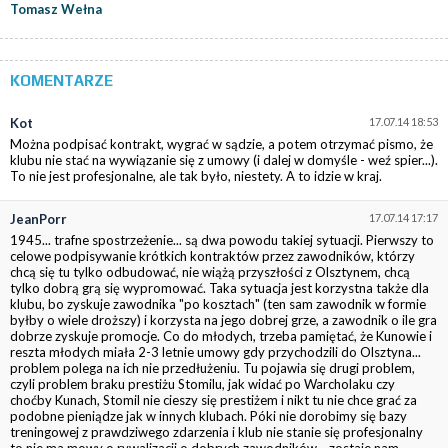
Tomasz Wełna
KOMENTARZE
Kot
17.07.14 18:53
Można podpisać kontrakt, wygrać w sądzie, a potem otrzymać pismo, że
klubu nie stać na wywiązanie się z umowy (i dalej w domyśle - weź spier...).
To nie jest profesjonalne, ale tak było, niestety. A to idzie w kraj.
JeanPorr
17.07.14 17:17
1945... trafne spostrzeżenie... są dwa powodu takiej sytuacji. Pierwszy to
celowe podpisywanie krótkich kontraktów przez zawodników, którzy
chcą się tu tylko odbudować, nie wiążą przyszłości z Olsztynem, chcą
tylko dobrą grą się wypromować. Taka sytuacja jest korzystna także dla
klubu, bo zyskuje zawodnika "po kosztach" (ten sam zawodnik w formie
byłby o wiele droższy) i korzysta na jego dobrej grze, a zawodnik o ile gra
dobrze zyskuje promocje. Co do młodych, trzeba pamiętać, że Kunowie i
reszta młodych miała 2-3 letnie umowy gdy przychodzili do Olsztyna...
problem polega na ich nie przedłużeniu. Tu pojawia się drugi problem,
czyli problem braku prestiżu Stomilu, jak widać po Warcholaku czy
choćby Kunach, Stomil nie cieszy się prestiżem i nikt tu nie chce grać za
podobne pieniądze jak w innych klubach. Póki nie dorobimy się bazy
treningowej z prawdziwego zdarzenia i klub nie stanie się profesjonalny
to nie ma mowy o rywalizacji o dobrych zawodników... zostaje nam