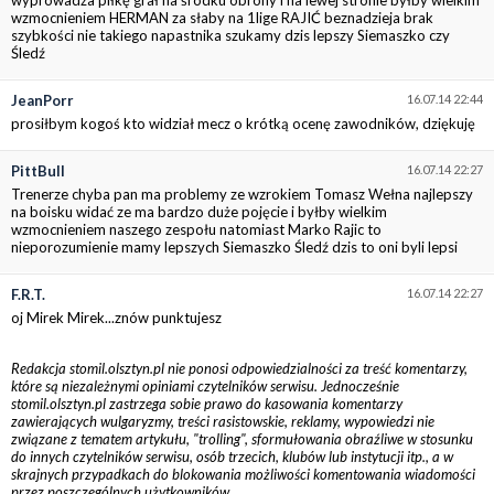
wzmocnieniem HERMAN za słaby na 1lige RAJIĆ beznadzieja brak
szybkości nie takiego napastnika szukamy dzis lepszy Siemaszko czy
Śledź
JeanPorr
16.07.14 22:44
prosiłbym kogoś kto widział mecz o krótką ocenę zawodników, dziękuję
PittBull
16.07.14 22:27
Trenerze chyba pan ma problemy ze wzrokiem Tomasz Wełna najlepszy
na boisku widać ze ma bardzo duże pojęcie i byłby wielkim
wzmocnieniem naszego zespołu natomiast Marko Rajic to
nieporozumienie mamy lepszych Siemaszko Śledź dzis to oni byli lepsi
F.R.T.
16.07.14 22:27
oj Mirek Mirek...znów punktujesz
Redakcja stomil.olsztyn.pl nie ponosi odpowiedzialności za treść komentarzy,
które są niezależnymi opiniami czytelników serwisu. Jednocześnie
stomil.olsztyn.pl zastrzega sobie prawo do kasowania komentarzy
zawierających wulgaryzmy, treści rasistowskie, reklamy, wypowiedzi nie
związane z tematem artykułu, "trolling", sformułowania obraźliwe w stosunku
do innych czytelników serwisu, osób trzecich, klubów lub instytucji itp., a w
skrajnych przypadkach do blokowania możliwości komentowania wiadomości
przez poszczególnych użytkowników.