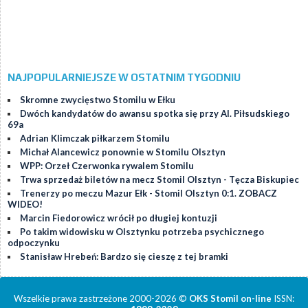
NAJPOPULARNIEJSZE W OSTATNIM TYGODNIU
Skromne zwycięstwo Stomilu w Ełku
Dwóch kandydatów do awansu spotka się przy Al. Piłsudskiego
69a
Adrian Klimczak piłkarzem Stomilu
Michał Alancewicz ponownie w Stomilu Olsztyn
WPP: Orzeł Czerwonka rywalem Stomilu
Trwa sprzedaż biletów na mecz Stomil Olsztyn - Tęcza Biskupiec
Trenerzy po meczu Mazur Ełk - Stomil Olsztyn 0:1. ZOBACZ
WIDEO!
Marcin Fiedorowicz wrócił po długiej kontuzji
Po takim widowisku w Olsztynku potrzeba psychicznego
odpoczynku
Stanisław Hrebeń: Bardzo się cieszę z tej bramki
Wszelkie prawa zastrzeżone 2000-2026 ©
OKS Stomil on-line
ISSN: