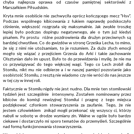
chyba najlepsza oprawa od czasów pamiętnej sektorówki z
Marszałkiem Piłsudskim.
Kryta mnie osobiście nie zachwyciła oprócz kończącego mecz "Hsv".
Podczas wspólnego kibicowania z łukiem naprawdę podskoczyło
ciśnienie, większość rozgrzała się maksymalnie. Jak zwykle troszkę
lepiej było podczas dopingu negatywnego, ale o tym już kiedyś
pisałem. Po prostu różne pozdrowienia dla drużyn przeciwnych są
bardziej chwytliwe. Co do gwizdów w stronę Grześka Lecha, to mimo,
że się z nimi nie utożsamiam, to je rozumiem. Za dużo złych emocji
mogło się wiązać z przejściem Grzesia do Arki i takie zachowanie
Olsztynian dało im upust. Było to do przewidzenia i myślę, że nie ma
co przywiązywać do tego większej wagi. Tego co Lech zrobił dla
Stomilu, nikt mu nie odbierze a i w naszej pamięci pozostanie jako
osobistość Stomilu, z resztą nie wiadomo czy nie wróci do nas jeszcze
w tej czy w innej roli.
Faktycznie w Stomilu nigdy nie jest nudno. Dla mnie ten stomilowski
tydzień jest szczególnie intensywny. Zostałem nominowany przez
kibiców do komisji rewizyjnej Stomilui i pragnę z tego miejsca
podziękować członkom stowarzyszenia za zaufanie. Tego, że nie
jestem człowiekiem znikąd mogli przekonać się wszyscy ci, którzy
nabyli w sobotę w drodze wymiany zin. Walne w ogóle było bardzo
ciekawe i dostarczyło mi sporo tematów do przemyśleń. Szczególnie
nad formą funkcjonowania stowarzyszenia.