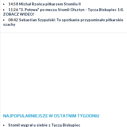
14:58
Michał Rzońca piłkarzem Stomilu II
11:26
"3. Połowa" po meczu Stomil Olsztyn - Tęcza Biskupiec 1:0.
ZOBACZ WIDEO!
08:42
Sebastian Szypulski: To spotkanie przypominało piłkarskie
szachy
NAJPOPULARNIEJSZE W OSTATNIM TYGODNIU
Stomil wygrał u siebie z Tęczą Biskupiec