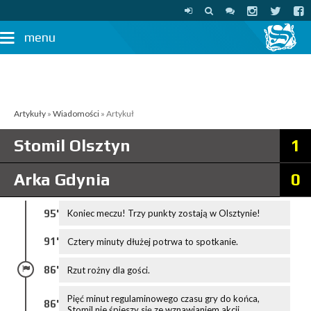
menu
Artykuły
»
Wiadomości
» Artykuł
Stomil Olsztyn
1
Arka Gdynia
0
95'
Koniec meczu! Trzy punkty zostają w Olsztynie!
91'
Cztery minuty dłużej potrwa to spotkanie.
86'
Rzut rożny dla gości.
Pięć minut regulaminowego czasu gry do końca,
86'
Stomil nie śpieszy się ze wznawianiem akcji.