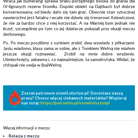
Wraca jak bumerang sprawa braku porządnego boiska do grania dla
IV-ligowych rezerw Stomilu. Dopóki obiekt na Dajtkach był dobrze
konserwowany, od biedy dało się tam grać. Obecnie stan sztucznej
nawierzchni jest fatalny i wcale nie dziwie się trenerowi Aziewiczowi,
że nie za bardzo chce z niej korzystać. A na Warmię bym jednak nie
liczył, szczególnie po tym co jej działacze pokazali przy okazji meczu
derbowego.
Ps. Po meczu poszliśmy z synkiem zrobić dwa wywiady z piłkarzami.
Jasiu wiadomo, klasa sama w sobie, ale z Tomkiem Wełną nie miałem
jeszcze okazji rozmawiać. Zrobił na mnie dobre wrażenie.
Uśmiechnięty, zabawny i, co najważniejsze, ta samokrytyka. Widać, że
chłopak nie owija w (ba)Wełnę.
Zostań patronem stomil.olsztyn.pl! Doceniasz naszą
pracę? Chcesz więcej ciekawych materiałów? Wspieraj
nas tutaj:
https://patronite.pl/stomilolsztynpl
Więcej informacji o meczu:
Relacja z meczu