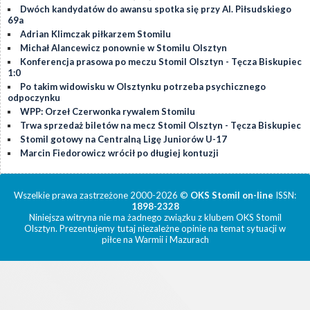
Dwóch kandydatów do awansu spotka się przy Al. Piłsudskiego
69a
Adrian Klimczak piłkarzem Stomilu
Michał Alancewicz ponownie w Stomilu Olsztyn
Konferencja prasowa po meczu Stomil Olsztyn - Tęcza Biskupiec
1:0
Po takim widowisku w Olsztynku potrzeba psychicznego
odpoczynku
WPP: Orzeł Czerwonka rywalem Stomilu
Trwa sprzedaż biletów na mecz Stomil Olsztyn - Tęcza Biskupiec
Stomil gotowy na Centralną Ligę Juniorów U-17
Marcin Fiedorowicz wrócił po długiej kontuzji
Wszelkie prawa zastrzeżone 2000-2026 ©
OKS Stomil on-line
ISSN:
1898-2328
Niniejsza witryna nie ma żadnego związku z klubem OKS Stomil
Olsztyn. Prezentujemy tutaj niezależne opinie na temat sytuacji w
piłce na Warmii i Mazurach