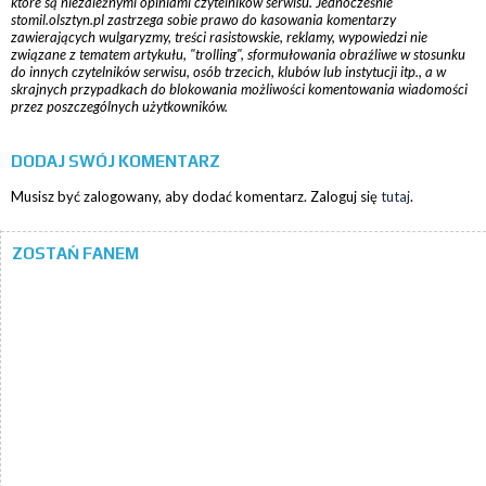
które są niezależnymi opiniami czytelników serwisu. Jednocześnie
stomil.olsztyn.pl zastrzega sobie prawo do kasowania komentarzy
zawierających wulgaryzmy, treści rasistowskie, reklamy, wypowiedzi nie
związane z tematem artykułu, "trolling", sformułowania obraźliwe w stosunku
do innych czytelników serwisu, osób trzecich, klubów lub instytucji itp., a w
skrajnych przypadkach do blokowania możliwości komentowania wiadomości
przez poszczególnych użytkowników.
DODAJ SWÓJ KOMENTARZ
Musisz być zalogowany, aby dodać komentarz. Zaloguj się
tutaj
.
ZOSTAŃ FANEM