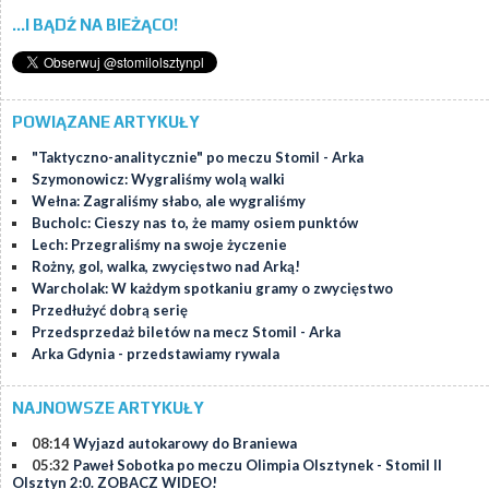
...I BĄDŹ NA BIEŻĄCO!
POWIĄZANE ARTYKUŁY
"Taktyczno-analitycznie" po meczu Stomil - Arka
Szymonowicz: Wygraliśmy wolą walki
Wełna: Zagraliśmy słabo, ale wygraliśmy
Bucholc: Cieszy nas to, że mamy osiem punktów
Lech: Przegraliśmy na swoje życzenie
Rożny, gol, walka, zwycięstwo nad Arką!
Warcholak: W każdym spotkaniu gramy o zwycięstwo
Przedłużyć dobrą serię
Przedsprzedaż biletów na mecz Stomil - Arka
Arka Gdynia - przedstawiamy rywala
NAJNOWSZE ARTYKUŁY
08:14
Wyjazd autokarowy do Braniewa
05:32
Paweł Sobotka po meczu Olimpia Olsztynek - Stomil II
Olsztyn 2:0. ZOBACZ WIDEO!