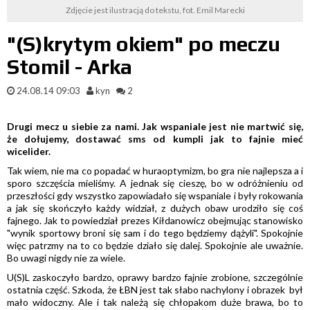
Zdjęcie jest ilustracją do tekstu, fot. Emil Marecki
"(S)krytym okiem" po meczu
Stomil - Arka
24.08.14 09:03
kyn
2
Drugi mecz u siebie za nami. Jak wspaniale jest nie martwić się,
że dołujemy, dostawać sms od kumpli jak to fajnie mieć
wicelider.
Tak wiem, nie ma co popadać w huraoptymizm, bo gra nie najlepsza a i
sporo szczęścia mieliśmy. A jednak się cieszę, bo w odróżnieniu od
przeszłości gdy wszystko zapowiadało się wspaniale i były rokowania
a jak się skończyło każdy widział, z dużych obaw urodziło się coś
fajnego. Jak to powiedział prezes Kiłdanowicz obejmując stanowisko
"wynik sportowy broni się sam i do tego będziemy dążyli". Spokojnie
więc patrzmy na to co będzie działo się dalej. Spokojnie ale uważnie.
Bo uwagi nigdy nie za wiele.
U(S)L zaskoczyło bardzo, oprawy bardzo fajnie zrobione, szczególnie
ostatnia część. Szkoda, że ŁBN jest tak słabo nachylony i obrazek był
mało widoczny. Ale i tak należą się chłopakom duże brawa, bo to