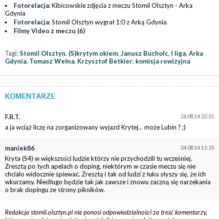
Fotorelacja:
Kibicowskie zdjęcia z meczu Stomil Olsztyn - Arka
Gdynia
Fotorelacja:
Stomil Olsztyn wygrał 1:0 z Arką Gdynia
Filmy Video z meczu (6)
Tagi:
Stomil Olsztyn
,
(S)krytym okiem
,
Janusz Bucholc
,
I liga
,
Arka
Gdynia
,
Tomasz Wełna
,
Krzysztof Betkier
,
komisja rewizyjna
KOMENTARZE
F.R.T.
26.08.14 22:10
a ja wciąż liczę na zorganizowany wyjazd Krytej... może Lubin ? ;)
maniek86
24.08.14 15:35
Kryta (S4) w większości ludzie którzy nie przychodzili tu wcześniej.
Zresztą po tych apelach o doping, niektórym w czasie meczu się nie
chcialo widocznie śpiewać. Zresztą i tak od ludzi z łuku słyszy się, że ich
wkurzamy. Niedługo będzie tak jak zawsze i znowu zaczną się narzekania
o brak dopingu ze strony pikników.
Redakcja stomil.olsztyn.pl nie ponosi odpowiedzialności za treść komentarzy,