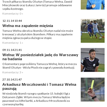
Trzech piłkarzy Stomilu Olsztyn (Tomasz Wełna, Dawid
Mieczkowski oraz Łukasz Jamróz) promuje oddawanie
szpiku kostnego.
Komentarzy: 0 »
12.11.14 10:44
Wełna ma zapalenie mięśnia
Tomasz Wełna obrońca Stomilu Olsztyn nadal nie może
trenować z olsztyńskim Stomilem. Piłkarz ma zapalenie
mięśnia zginacza palca dużego w stopie.
Komentarzy: 1 »
09.11.14 21:41
Wełna: W poniedziałek jadę do Warszawy
na badania
O komentarz poprosiliśmy Tomasza Wełnę, który w meczu
Stomil Olsztyn - Wisła Płock nie zagrał z powodu kontuzji.
Komentarzy: 3 »
27.10.14 21:47
Arkadiusz Mroczkowski i Tomasz Wełna
pauzują
W niedzielę Stomil rozegra spotkanie 15. kolejki I ligi z
Dolcanem Ząbki. W tym meczu Tomasz Wełna będzie
pauzował za żółte kartki, a Arkadiusz Mroczkowski za
czerwoną kartkę.