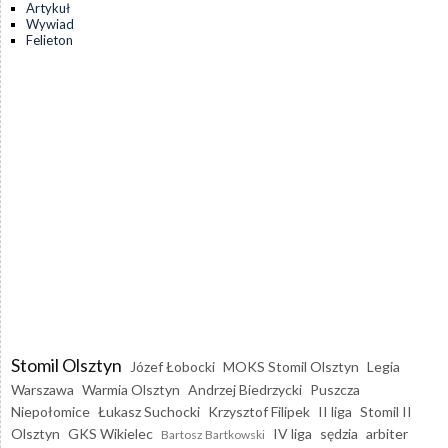
Artykuł
Wywiad
Felieton
Stomil Olsztyn
Józef Łobocki
MOKS Stomil Olsztyn
Legia
Warszawa
Warmia Olsztyn
Andrzej Biedrzycki
Puszcza
Niepołomice
Łukasz Suchocki
Krzysztof Filipek
II liga
Stomil II
Olsztyn
GKS Wikielec
IV liga
sędzia
arbiter
Bartosz Bartkowski