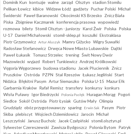
Dominik Kun
kontuzje
walne
zarząd
Olsztyn
stadion Stomilu
Pelikan Łowicz
kibice
Widzew Łódź
gadżety
Puchar Polski
Michał
Świderski
Paweł Baranowski
Okocimski KS Brzesko
Znicz Biała
Piska
Zbigniew Kaczmarek
konferencja prasowa
wypowiedź
rozmowa
bilety
Stomil Olsztyn - juniorzy
Karol Żwir
Polska
Polska
U-17
Daniel Michałowski
stomil-sklep.pl
koszulki
Ekstraklasa
Piotr Grzymowicz
Mamry Giżycko
Wigry Suwałki
Artur Aluszyk
Radosław Stefanowicz
Drwęca Nowe Miasto Lubawskie
Dajtki
Paweł Łukasik
Tomasz Strzelec
trening
Świt Nowy Dwór
Mazowiecki
wyjazd
Robert Tunkiewicz
Andrzej Królikowski
Vęgoria Węgorzewo
budowa stadionu
Jacek Płuciennik
Znicz
Pruszków
Ostróda
PZPN
Stal Rzeszów
Łukasz Jegliński
Start
Nidzica
Błękitni Pasym
Artur Siemaszko
Polska U-15
Mazur Ełk
Garbarnia Kraków
Rafał Remisz
transfery
konkursy
konkurs
Wisła Puławy
Igor Biedrzycki
Huragan Morąg
Pogoń
Polonia Pasłęk
Siedlce
Sokół Ostróda
Piotr Łysiak
Gutów Mały
Olimpia
Grudziądz
obóz przygotowawczy
sparing
Pasym
Piotr
Erwin Sak
Skiba
plebiscyt
Wojciech Dziemidowicz
Jarocin
Michał
Leszczyński
Janusz Bucholc
Jacek Czałpiński
stomil.olsztyn.pl
Sylwester Czereszewski
Zawisza Bydgoszcz
Polonia Bytom
Patryk
Kun
Arkadiusz Mroczkowski
Motor Lublin
Paweł Głowacki
Emil