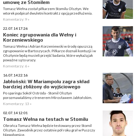
umowę ze Stomilem
Tomasz Wełna został piłkarzem Stomilu Olsztyn. We
wtorek podpisał dwuletni kontrakt z opcją przedłużenia.
Komentarzy: 9 »
22.07.14 17:26
Koniec zgrupowania dla Wełny i
Korzeniewskiego
Tomasz Wełna i Adrian Korzeniewski w środę opuszczą
zgrupowanie w Bartoszycach. Piłkarze doznali kontuzji i w
Olsztynie będą musieli przejść badania, które wykażą jak
poważne są to urazy.
Komentarzy: 6 »
16.07.14 22:16
Jabłoński: W Mariampolu zagra skład
bardziej zbliżony do wyjściowego
Po sparingu Sokół Ostróda - Stomil Olsztyn
porozmawialiśmy z trenerem Mirosławem Jabłońskim.
Komentarzy: 13 »
02.07.14 12:01
Tomasz Wełna na testach w Stomilu
Obrońca Tomasz Wełna będzie testowany przez Stomil
Olsztyn. Zawodnik przez ostatnie pół roku grał w Puszczy
Niepołomice.