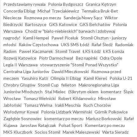
Przedstawiamy rywala
Polonia Bydgoszcz
Granica Kętrzyn
Concordia Elbląg
Michał Trzeciakiewicz
Termalica Bruk-Bet
Nieciecza
Rozmowa po meczu
Sandecja Nowy Sącz
Wiktor
Biedrzycki
Bartoszyce
GKS Katowice
GKS Bełchatów
Polonia
Warszawa
Chodź w "biało-niebieskich" barwach i zdobywaj
nagrody!
Kamil Hempel
Paweł Piceluk
Stomil Olsztyn - juniorzy
młodsi
Raków Częstochowa
UKS SMS Łódź
Rafał Śledź
Radomiak
Radom
Paweł Kaczmarek
Stomil Travel
ŁKS Łódź
ŁKS Łomża
Rozwój Katowice
Piotr Darmochwał
Bez napinki
Odra Opole
Legia II Warszawa
stowarzyszenie "Stomil Ponad Wszystko"
Centralna Liga Juniorów
Dawid Mieczkowski
Rozmowa przed
meczem
Yasuhiro Katō
Olimpia II Elbląg
Kamil Kiereś
Polska U-21
Chrobry Głogów
Stomil Cup
felieton
Makroregionalna Liga
Juniorów Młodszych
Stal Mielec
(S)krytym okiem
komentarz
Śląsk
Wrocław
Tomasz Wełnicki
Robert Kiłdanowicz
Mirosław
Jabłoński
Tomasz Wełna
Irakli Meschia
Ruch Chorzów
Wołodymyr Kowal
Polonia Lidzbark Warmiński
Górnik Polkowice
Zagłębie Sosnowiec
komentarz po meczu
Mariusz Borkowski
Rafał
Kujawa
Jarosław Ratajczak
Polsat Sport
Komentarz po meczu
MKS Kluczbork
Socios Stomil
Marek Maleszewski
Warta Sieradz