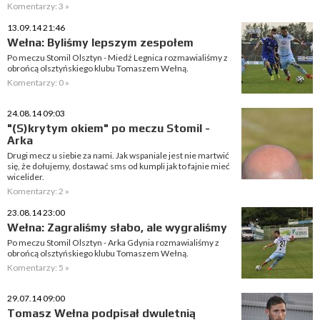
Komentarzy: 3 »
13.09.14 21:46
Wełna: Byliśmy lepszym zespołem
Po meczu Stomil Olsztyn - Miedź Legnica rozmawialiśmy z
obrońcą olsztyńskiego klubu Tomaszem Wełną.
Komentarzy: 0 »
24.08.14 09:03
"(S)krytym okiem" po meczu Stomil -
Arka
Drugi mecz u siebie za nami. Jak wspaniale jest nie martwić
się, że dołujemy, dostawać sms od kumpli jak to fajnie mieć
wicelider.
Komentarzy: 2 »
23.08.14 23:00
Wełna: Zagraliśmy słabo, ale wygraliśmy
Po meczu Stomil Olsztyn - Arka Gdynia rozmawialiśmy z
obrońcą olsztyńskiego klubu Tomaszem Wełną.
Komentarzy: 5 »
29.07.14 09:00
Tomasz Wełna podpisał dwuletnią