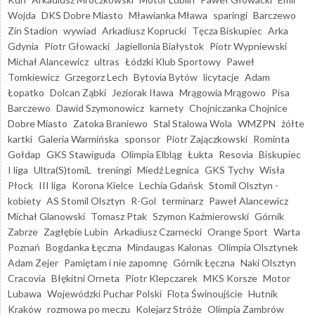
Wojda
DKS Dobre Miasto
Mławianka Mława
sparingi
Barczewo
Zin Stadion
wywiad
Arkadiusz Koprucki
Tęcza Biskupiec
Arka
Gdynia
Piotr Głowacki
Jagiellonia Białystok
Piotr Wypniewski
Michał Alancewicz
ultras
Łódzki Klub Sportowy
Paweł
Tomkiewicz
Grzegorz Lech
Bytovia Bytów
licytacje
Adam
Łopatko
Dolcan Ząbki
Jeziorak Iława
Mrągowia Mrągowo
Pisa
Barczewo
Dawid Szymonowicz
karnety
Chojniczanka Chojnice
Dobre Miasto
Zatoka Braniewo
Stal Stalowa Wola
WMZPN
żółte
kartki
Galeria Warmińska
sponsor
Piotr Zajączkowski
Rominta
Gołdap
GKS Stawiguda
Olimpia Elbląg
Łukta
Resovia
Biskupiec
I liga
Ultra(S)tomiL
treningi
Miedź Legnica
GKS Tychy
Wisła
Płock
III liga
Korona Kielce
Lechia Gdańsk
Stomil Olsztyn -
kobiety
AS Stomil Olsztyn
R-Gol
terminarz
Paweł Alancewicz
Michał Glanowski
Tomasz Ptak
Szymon Kaźmierowski
Górnik
Zabrze
Zagłębie Lubin
Arkadiusz Czarnecki
Orange Sport
Warta
Poznań
Bogdanka Łęczna
Mindaugas Kalonas
Olimpia Olsztynek
Adam Zejer
Pamiętam i nie zapomnę
Górnik Łęczna
Naki Olsztyn
Cracovia
Błękitni Orneta
Piotr Klepczarek
MKS Korsze
Motor
Lubawa
Wojewódzki Puchar Polski
Flota Świnoujście
Hutnik
Kraków
rozmowa po meczu
Kolejarz Stróże
Olimpia Zambrów