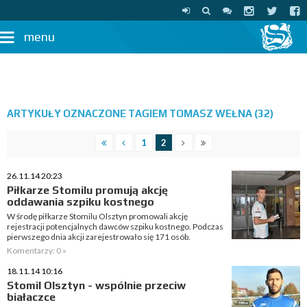
menu
ARTYKUŁY OZNACZONE TAGIEM TOMASZ WEŁNA (32)
1
2
26.11.14 20:23
Piłkarze Stomilu promują akcję
oddawania szpiku kostnego
W środę piłkarze Stomilu Olsztyn promowali akcję
rejestracji potencjalnych dawców szpiku kostnego. Podczas
pierwszego dnia akcji zarejestrowało się 171 osób.
Komentarzy: 0 »
18.11.14 10:16
Stomil Olsztyn - wspólnie przeciw
białaczce