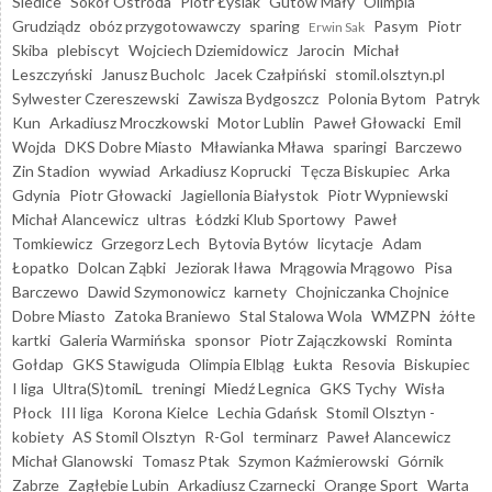
Siedlce
Sokół Ostróda
Piotr Łysiak
Gutów Mały
Olimpia
Grudziądz
obóz przygotowawczy
sparing
Pasym
Piotr
Erwin Sak
Skiba
plebiscyt
Wojciech Dziemidowicz
Jarocin
Michał
Leszczyński
Janusz Bucholc
Jacek Czałpiński
stomil.olsztyn.pl
Sylwester Czereszewski
Zawisza Bydgoszcz
Polonia Bytom
Patryk
Kun
Arkadiusz Mroczkowski
Motor Lublin
Paweł Głowacki
Emil
Wojda
DKS Dobre Miasto
Mławianka Mława
sparingi
Barczewo
Zin Stadion
wywiad
Arkadiusz Koprucki
Tęcza Biskupiec
Arka
Gdynia
Piotr Głowacki
Jagiellonia Białystok
Piotr Wypniewski
Michał Alancewicz
ultras
Łódzki Klub Sportowy
Paweł
Tomkiewicz
Grzegorz Lech
Bytovia Bytów
licytacje
Adam
Łopatko
Dolcan Ząbki
Jeziorak Iława
Mrągowia Mrągowo
Pisa
Barczewo
Dawid Szymonowicz
karnety
Chojniczanka Chojnice
Dobre Miasto
Zatoka Braniewo
Stal Stalowa Wola
WMZPN
żółte
kartki
Galeria Warmińska
sponsor
Piotr Zajączkowski
Rominta
Gołdap
GKS Stawiguda
Olimpia Elbląg
Łukta
Resovia
Biskupiec
I liga
Ultra(S)tomiL
treningi
Miedź Legnica
GKS Tychy
Wisła
Płock
III liga
Korona Kielce
Lechia Gdańsk
Stomil Olsztyn -
kobiety
AS Stomil Olsztyn
R-Gol
terminarz
Paweł Alancewicz
Michał Glanowski
Tomasz Ptak
Szymon Kaźmierowski
Górnik
Zabrze
Zagłębie Lubin
Arkadiusz Czarnecki
Orange Sport
Warta