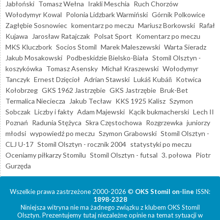
Jabłoński
Tomasz Wełna
Irakli Meschia
Ruch Chorzów
Wołodymyr Kowal
Polonia Lidzbark Warmiński
Górnik Polkowice
Zagłębie Sosnowiec
komentarz po meczu
Mariusz Borkowski
Rafał
Kujawa
Jarosław Ratajczak
Polsat Sport
Komentarz po meczu
MKS Kluczbork
Socios Stomil
Marek Maleszewski
Warta Sieradz
Jakub Mosakowski
Podbeskidzie Bielsko-Biała
Stomil Olsztyn -
koszykówka
Tomasz Asensky
Michał Kraszewski
Wołodymyr
Tanczyk
Ernest Dzięcioł
Adrian Stawski
Lukáš Kubáň
Kotwica
Kołobrzeg
GKS 1962 Jastrzębie
GKS Jastrzębie
Bruk-Bet
Termalica Nieciecza
Jakub Tecław
KKS 1925 Kalisz
Szymon
Sobczak
Liczby i fakty
Adam Majewski
Kącik bukmacherski
Lech II
Poznań
Radunia Stężyca
Skra Częstochowa
Rozgrzewka
juniorzy
młodsi
wypowiedź po meczu
Szymon Grabowski
Stomil Olsztyn -
CLJ U-17
Stomil Olsztyn - rocznik 2004
statystyki po meczu
Oceniamy piłkarzy Stomilu
Stomil Olsztyn - futsal
3. połowa
Piotr
Gurzęda
Wszelkie prawa zastrzeżone 2000-2026 ©
OKS Stomil on-line
ISSN:
1898-2328
Niniejsza witryna nie ma żadnego związku z klubem OKS Stomil
Olsztyn. Prezentujemy tutaj niezależne opinie na temat sytuacji w