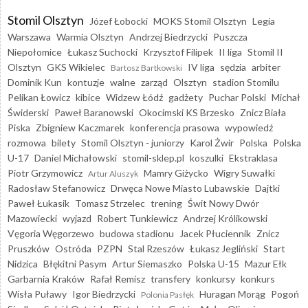
Stomil Olsztyn
Józef Łobocki
MOKS Stomil Olsztyn
Legia
Warszawa
Warmia Olsztyn
Andrzej Biedrzycki
Puszcza
Niepołomice
Łukasz Suchocki
Krzysztof Filipek
II liga
Stomil II
Olsztyn
GKS Wikielec
IV liga
sędzia
arbiter
Bartosz Bartkowski
Dominik Kun
kontuzje
walne
zarząd
Olsztyn
stadion Stomilu
Pelikan Łowicz
kibice
Widzew Łódź
gadżety
Puchar Polski
Michał
Świderski
Paweł Baranowski
Okocimski KS Brzesko
Znicz Biała
Piska
Zbigniew Kaczmarek
konferencja prasowa
wypowiedź
rozmowa
bilety
Stomil Olsztyn - juniorzy
Karol Żwir
Polska
Polska
U-17
Daniel Michałowski
stomil-sklep.pl
koszulki
Ekstraklasa
Piotr Grzymowicz
Mamry Giżycko
Wigry Suwałki
Artur Aluszyk
Radosław Stefanowicz
Drwęca Nowe Miasto Lubawskie
Dajtki
Paweł Łukasik
Tomasz Strzelec
trening
Świt Nowy Dwór
Mazowiecki
wyjazd
Robert Tunkiewicz
Andrzej Królikowski
Vęgoria Węgorzewo
budowa stadionu
Jacek Płuciennik
Znicz
Pruszków
Ostróda
PZPN
Stal Rzeszów
Łukasz Jegliński
Start
Nidzica
Błękitni Pasym
Artur Siemaszko
Polska U-15
Mazur Ełk
Garbarnia Kraków
Rafał Remisz
transfery
konkursy
konkurs
Wisła Puławy
Igor Biedrzycki
Huragan Morąg
Pogoń
Polonia Pasłęk