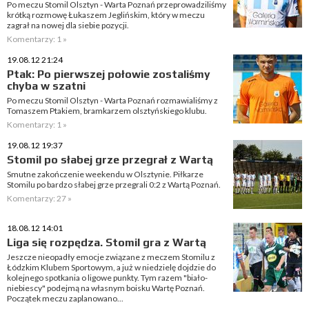
Po meczu Stomil Olsztyn - Warta Poznań przeprowadziliśmy
krótką rozmowę Łukaszem Jeglińskim, który w meczu
zagrał na nowej dla siebie pozycji.
Komentarzy: 1 »
19.08.12 21:24
Ptak: Po pierwszej połowie zostaliśmy
chyba w szatni
Po meczu Stomil Olsztyn - Warta Poznań rozmawialiśmy z
Tomaszem Ptakiem, bramkarzem olsztyńskiego klubu.
Komentarzy: 1 »
19.08.12 19:37
Stomil po słabej grze przegrał z Wartą
Smutne zakończenie weekendu w Olsztynie. Piłkarze
Stomilu po bardzo słabej grze przegrali 0:2 z Wartą Poznań.
Komentarzy: 27 »
18.08.12 14:01
Liga się rozpędza. Stomil gra z Wartą
Jeszcze nieopadły emocje związane z meczem Stomilu z
Łódzkim Klubem Sportowym, a już w niedzielę dojdzie do
kolejnego spotkania o ligowe punkty. Tym razem "biało-
niebiescy" podejmą na własnym boisku Wartę Poznań.
Początek meczu zaplanowano...