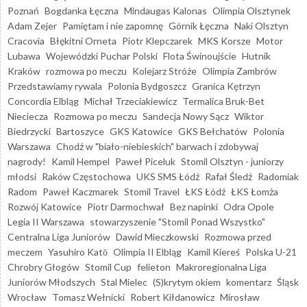
Poznań
Bogdanka Łęczna
Mindaugas Kalonas
Olimpia Olsztynek
Adam Zejer
Pamiętam i nie zapomnę
Górnik Łęczna
Naki Olsztyn
Cracovia
Błękitni Orneta
Piotr Klepczarek
MKS Korsze
Motor
Lubawa
Wojewódzki Puchar Polski
Flota Świnoujście
Hutnik
Kraków
rozmowa po meczu
Kolejarz Stróże
Olimpia Zambrów
Przedstawiamy rywala
Polonia Bydgoszcz
Granica Kętrzyn
Concordia Elbląg
Michał Trzeciakiewicz
Termalica Bruk-Bet
Nieciecza
Rozmowa po meczu
Sandecja Nowy Sącz
Wiktor
Biedrzycki
Bartoszyce
GKS Katowice
GKS Bełchatów
Polonia
Warszawa
Chodź w "biało-niebieskich" barwach i zdobywaj
nagrody!
Kamil Hempel
Paweł Piceluk
Stomil Olsztyn - juniorzy
młodsi
Raków Częstochowa
UKS SMS Łódź
Rafał Śledź
Radomiak
Radom
Paweł Kaczmarek
Stomil Travel
ŁKS Łódź
ŁKS Łomża
Rozwój Katowice
Piotr Darmochwał
Bez napinki
Odra Opole
Legia II Warszawa
stowarzyszenie "Stomil Ponad Wszystko"
Centralna Liga Juniorów
Dawid Mieczkowski
Rozmowa przed
meczem
Yasuhiro Katō
Olimpia II Elbląg
Kamil Kiereś
Polska U-21
Chrobry Głogów
Stomil Cup
felieton
Makroregionalna Liga
Juniorów Młodszych
Stal Mielec
(S)krytym okiem
komentarz
Śląsk
Wrocław
Tomasz Wełnicki
Robert Kiłdanowicz
Mirosław