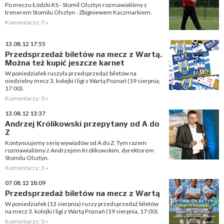
Po meczu Łódzki KS - Stomil Olsztyn rozmawialiśmy z
trenerem Stomilu Olsztyn - Zbigniewem Kaczmarkiem.
Komentarzy: 0 »
13.08.12 17:55
Przedsprzedaż biletów na mecz z Wartą.
Można też kupić jeszcze karnet
W poniedziałek ruszyła przedsprzedaż biletów na
niedzielny mecz 3. kolejki I ligi z Wartą Poznań (19 sierpnia,
17:00).
Komentarzy: 0 »
13.08.12 13:37
Andrzej Królikowski przepytany od A do
Z
Kontynuujemy serię wywiadów od A do Z. Tym razem
rozmawialiśmy z Andrzejem Królikowskim, dyrektorem
Stomilu Olsztyn.
Komentarzy: 3 »
07.08.12 18:09
Przedsprzedaż biletów na mecz z Wartą
W poniedziałek (13 sierpnia) ruszy przedsprzedaż biletów
na mecz 3. kolejki I ligi z Wartą Poznań (19 sierpnia, 17:00).
Komentarzy: 0 »