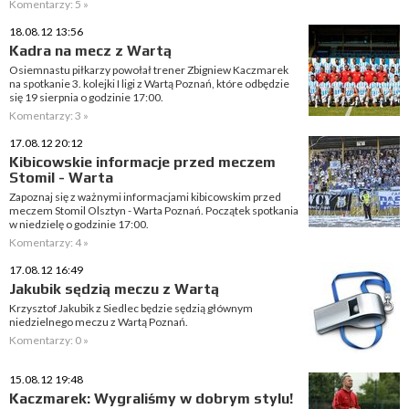
Komentarzy: 5 »
18.08.12 13:56
Kadra na mecz z Wartą
Osiemnastu piłkarzy powołał trener Zbigniew Kaczmarek
na spotkanie 3. kolejki I ligi z Wartą Poznań, które odbędzie
się 19 sierpnia o godzinie 17:00.
Komentarzy: 3 »
17.08.12 20:12
Kibicowskie informacje przed meczem
Stomil - Warta
Zapoznaj się z ważnymi informacjami kibicowskim przed
meczem Stomil Olsztyn - Warta Poznań. Początek spotkania
w niedzielę o godzinie 17:00.
Komentarzy: 4 »
17.08.12 16:49
Jakubik sędzią meczu z Wartą
Krzysztof Jakubik z Siedlec będzie sędzią głównym
niedzielnego meczu z Wartą Poznań.
Komentarzy: 0 »
15.08.12 19:48
Kaczmarek: Wygraliśmy w dobrym stylu!