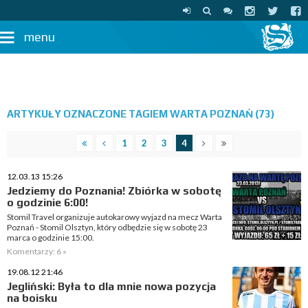
menu
ARTYKUŁY OZNACZONE TAGIEM WARTA POZNAŃ (73)
1
2
3
4
12.03.13 15:26
Jedziemy do Poznania! Zbiórka w sobotę
o godzinie 6:00!
Stomil Travel organizuje autokarowy wyjazd na mecz Warta
Poznań - Stomil Olsztyn, który odbędzie się w sobotę 23
marca o godzinie 15:00.
Komentarzy: 6 »
19.08.12 21:46
Jegliński: Była to dla mnie nowa pozycja
na boisku