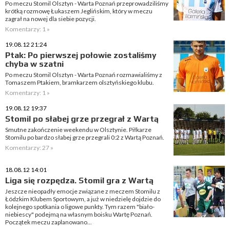
Po meczu Stomil Olsztyn - Warta Poznań przeprowadziliśmy
krótką rozmowę Łukaszem Jeglińskim, który w meczu
zagrał na nowej dla siebie pozycji.
Komentarzy: 1 »
19.08.12 21:24
Ptak: Po pierwszej połowie zostaliśmy
chyba w szatni
Po meczu Stomil Olsztyn - Warta Poznań rozmawialiśmy z
Tomaszem Ptakiem, bramkarzem olsztyńskiego klubu.
Komentarzy: 1 »
19.08.12 19:37
Stomil po słabej grze przegrał z Wartą
Smutne zakończenie weekendu w Olsztynie. Piłkarze
Stomilu po bardzo słabej grze przegrali 0:2 z Wartą Poznań.
Komentarzy: 27 »
18.08.12 14:01
Liga się rozpędza. Stomil gra z Wartą
Jeszcze nieopadły emocje związane z meczem Stomilu z
Łódzkim Klubem Sportowym, a już w niedzielę dojdzie do
kolejnego spotkania o ligowe punkty. Tym razem "biało-
niebiescy" podejmą na własnym boisku Wartę Poznań.
Początek meczu zaplanowano...