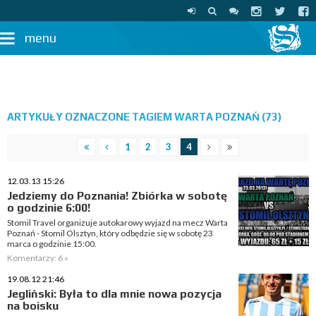
menu
ARTYKUŁY OZNACZONE TAGIEM WARTA POZNAŃ (73)
1
2
3
4
12.03.13 15:26
Jedziemy do Poznania! Zbiórka w sobotę
o godzinie 6:00!
Stomil Travel organizuje autokarowy wyjazd na mecz Warta
Poznań - Stomil Olsztyn, który odbędzie się w sobotę 23
marca o godzinie 15:00.
Komentarzy: 6 »
19.08.12 21:46
Jegliński: Była to dla mnie nowa pozycja
na boisku