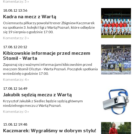
Komentarzy: 5 »
18.08.12 13:56
Kadra na mecz z Wartą
Osiemnastu piłkarzy powołał trener Zbigniew Kaczmarek
na spotkanie 3. kolejki I ligi z Wartą Poznań, które odbędzie
się 19 sierpnia o godzinie 17:00.
Komentarzy: 3 »
17.08.12 20:12
Kibicowskie informacje przed meczem
Stomil - Warta
Zapoznaj się z ważnymi informacjami kibicowskim przed
meczem Stomil Olsztyn - Warta Poznań. Początek spotkania
w niedzielę o godzinie 17:00.
Komentarzy: 4 »
17.08.12 16:49
Jakubik sędzią meczu z Wartą
Krzysztof Jakubik z Siedlec będzie sędzią głównym
niedzielnego meczu z Wartą Poznań.
Komentarzy: 0 »
15.08.12 19:48
Kaczmarek: Wygraliśmy w dobrym stylu!