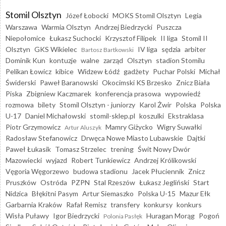
Stomil Olsztyn
Józef Łobocki
MOKS Stomil Olsztyn
Legia
Warszawa
Warmia Olsztyn
Andrzej Biedrzycki
Puszcza
Niepołomice
Łukasz Suchocki
Krzysztof Filipek
II liga
Stomil II
Olsztyn
GKS Wikielec
IV liga
sędzia
arbiter
Bartosz Bartkowski
Dominik Kun
kontuzje
walne
zarząd
Olsztyn
stadion Stomilu
Pelikan Łowicz
kibice
Widzew Łódź
gadżety
Puchar Polski
Michał
Świderski
Paweł Baranowski
Okocimski KS Brzesko
Znicz Biała
Piska
Zbigniew Kaczmarek
konferencja prasowa
wypowiedź
rozmowa
bilety
Stomil Olsztyn - juniorzy
Karol Żwir
Polska
Polska
U-17
Daniel Michałowski
stomil-sklep.pl
koszulki
Ekstraklasa
Piotr Grzymowicz
Mamry Giżycko
Wigry Suwałki
Artur Aluszyk
Radosław Stefanowicz
Drwęca Nowe Miasto Lubawskie
Dajtki
Paweł Łukasik
Tomasz Strzelec
trening
Świt Nowy Dwór
Mazowiecki
wyjazd
Robert Tunkiewicz
Andrzej Królikowski
Vęgoria Węgorzewo
budowa stadionu
Jacek Płuciennik
Znicz
Pruszków
Ostróda
PZPN
Stal Rzeszów
Łukasz Jegliński
Start
Nidzica
Błękitni Pasym
Artur Siemaszko
Polska U-15
Mazur Ełk
Garbarnia Kraków
Rafał Remisz
transfery
konkursy
konkurs
Wisła Puławy
Igor Biedrzycki
Huragan Morąg
Pogoń
Polonia Pasłęk