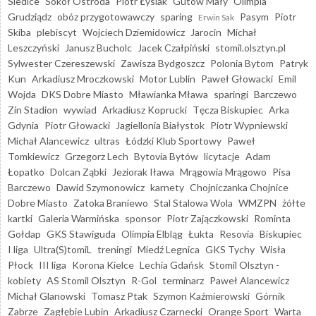
Siedlce
Sokół Ostróda
Piotr Łysiak
Gutów Mały
Olimpia
Grudziądz
obóz przygotowawczy
sparing
Pasym
Piotr
Erwin Sak
Skiba
plebiscyt
Wojciech Dziemidowicz
Jarocin
Michał
Leszczyński
Janusz Bucholc
Jacek Czałpiński
stomil.olsztyn.pl
Sylwester Czereszewski
Zawisza Bydgoszcz
Polonia Bytom
Patryk
Kun
Arkadiusz Mroczkowski
Motor Lublin
Paweł Głowacki
Emil
Wojda
DKS Dobre Miasto
Mławianka Mława
sparingi
Barczewo
Zin Stadion
wywiad
Arkadiusz Koprucki
Tęcza Biskupiec
Arka
Gdynia
Piotr Głowacki
Jagiellonia Białystok
Piotr Wypniewski
Michał Alancewicz
ultras
Łódzki Klub Sportowy
Paweł
Tomkiewicz
Grzegorz Lech
Bytovia Bytów
licytacje
Adam
Łopatko
Dolcan Ząbki
Jeziorak Iława
Mrągowia Mrągowo
Pisa
Barczewo
Dawid Szymonowicz
karnety
Chojniczanka Chojnice
Dobre Miasto
Zatoka Braniewo
Stal Stalowa Wola
WMZPN
żółte
kartki
Galeria Warmińska
sponsor
Piotr Zajączkowski
Rominta
Gołdap
GKS Stawiguda
Olimpia Elbląg
Łukta
Resovia
Biskupiec
I liga
Ultra(S)tomiL
treningi
Miedź Legnica
GKS Tychy
Wisła
Płock
III liga
Korona Kielce
Lechia Gdańsk
Stomil Olsztyn -
kobiety
AS Stomil Olsztyn
R-Gol
terminarz
Paweł Alancewicz
Michał Glanowski
Tomasz Ptak
Szymon Kaźmierowski
Górnik
Zabrze
Zagłębie Lubin
Arkadiusz Czarnecki
Orange Sport
Warta