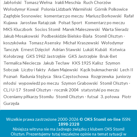
Jabłoński
Tomasz Wełna
Irakli Meschia
Ruch Chorzów
Wołodymyr Kowal
Polonia Lidzbark Warmiński
Górnik Polkowice
Zagłębie Sosnowiec
komentarz po meczu
Mariusz Borkowski
Rafał
Kujawa
Jarosław Ratajczak
Polsat Sport
Komentarz po meczu
MKS Kluczbork
Socios Stomil
Marek Maleszewski
Warta Sieradz
Jakub Mosakowski
Podbeskidzie Bielsko-Biała
Stomil Olsztyn -
koszykówka
Tomasz Asensky
Michał Kraszewski
Wołodymyr
Tanczyk
Ernest Dzięcioł
Adrian Stawski
Lukáš Kubáň
Kotwica
Kołobrzeg
GKS 1962 Jastrzębie
GKS Jastrzębie
Bruk-Bet
Termalica Nieciecza
Jakub Tecław
KKS 1925 Kalisz
Szymon
Sobczak
Liczby i fakty
Adam Majewski
Kącik bukmacherski
Lech II
Poznań
Radunia Stężyca
Skra Częstochowa
Rozgrzewka
juniorzy
młodsi
wypowiedź po meczu
Szymon Grabowski
Stomil Olsztyn -
CLJ U-17
Stomil Olsztyn - rocznik 2004
statystyki po meczu
Oceniamy piłkarzy Stomilu
Stomil Olsztyn - futsal
3. połowa
Piotr
Gurzęda
Wszelkie prawa zastrzeżone 2000-2026 ©
OKS Stomil on-line
ISSN:
1898-2328
Niniejsza witryna nie ma żadnego związku z klubem OKS Stomil
Olsztyn. Prezentujemy tutaj niezależne opinie na temat sytuacji w