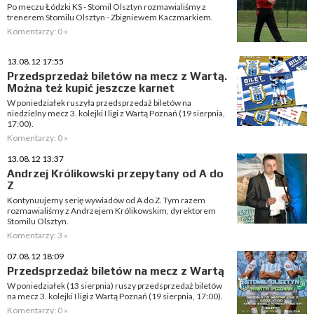
Po meczu Łódzki KS - Stomil Olsztyn rozmawialiśmy z
trenerem Stomilu Olsztyn - Zbigniewem Kaczmarkiem.
Komentarzy: 0 »
13.08.12 17:55
Przedsprzedaż biletów na mecz z Wartą.
Można też kupić jeszcze karnet
W poniedziałek ruszyła przedsprzedaż biletów na
niedzielny mecz 3. kolejki I ligi z Wartą Poznań (19 sierpnia,
17:00).
Komentarzy: 0 »
13.08.12 13:37
Andrzej Królikowski przepytany od A do
Z
Kontynuujemy serię wywiadów od A do Z. Tym razem
rozmawialiśmy z Andrzejem Królikowskim, dyrektorem
Stomilu Olsztyn.
Komentarzy: 3 »
07.08.12 18:09
Przedsprzedaż biletów na mecz z Wartą
W poniedziałek (13 sierpnia) ruszy przedsprzedaż biletów
na mecz 3. kolejki I ligi z Wartą Poznań (19 sierpnia, 17:00).
Komentarzy: 0 »