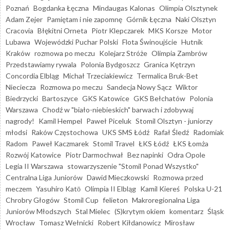
Poznań
Bogdanka Łęczna
Mindaugas Kalonas
Olimpia Olsztynek
Adam Zejer
Pamiętam i nie zapomnę
Górnik Łęczna
Naki Olsztyn
Cracovia
Błękitni Orneta
Piotr Klepczarek
MKS Korsze
Motor
Lubawa
Wojewódzki Puchar Polski
Flota Świnoujście
Hutnik
Kraków
rozmowa po meczu
Kolejarz Stróże
Olimpia Zambrów
Przedstawiamy rywala
Polonia Bydgoszcz
Granica Kętrzyn
Concordia Elbląg
Michał Trzeciakiewicz
Termalica Bruk-Bet
Nieciecza
Rozmowa po meczu
Sandecja Nowy Sącz
Wiktor
Biedrzycki
Bartoszyce
GKS Katowice
GKS Bełchatów
Polonia
Warszawa
Chodź w "biało-niebieskich" barwach i zdobywaj
nagrody!
Kamil Hempel
Paweł Piceluk
Stomil Olsztyn - juniorzy
młodsi
Raków Częstochowa
UKS SMS Łódź
Rafał Śledź
Radomiak
Radom
Paweł Kaczmarek
Stomil Travel
ŁKS Łódź
ŁKS Łomża
Rozwój Katowice
Piotr Darmochwał
Bez napinki
Odra Opole
Legia II Warszawa
stowarzyszenie "Stomil Ponad Wszystko"
Centralna Liga Juniorów
Dawid Mieczkowski
Rozmowa przed
meczem
Yasuhiro Katō
Olimpia II Elbląg
Kamil Kiereś
Polska U-21
Chrobry Głogów
Stomil Cup
felieton
Makroregionalna Liga
Juniorów Młodszych
Stal Mielec
(S)krytym okiem
komentarz
Śląsk
Wrocław
Tomasz Wełnicki
Robert Kiłdanowicz
Mirosław