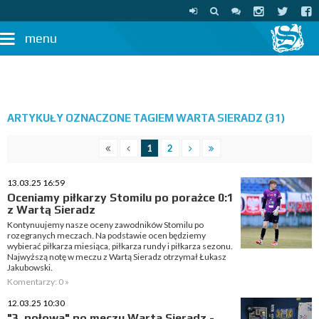
menu
ARTYKUŁY OZNACZONE TAGIEM WARTA SIERADZ (31)
1
2
13.03.25 16:59
Oceniamy piłkarzy Stomilu po porażce 0:1
z Wartą Sieradz
Kontynuujemy nasze oceny zawodników Stomilu po
rozegranych meczach. Na podstawie ocen będziemy
wybierać piłkarza miesiąca, piłkarza rundy i piłkarza sezonu.
Najwyższą notę w meczu z Wartą Sieradz otrzymał Łukasz
Jakubowski.
Komentarzy: 0 »
12.03.25 10:30
"3. połowa" po meczu Warta Sieradz -