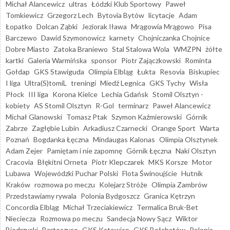
Michał Alancewicz
ultras
Łódzki Klub Sportowy
Paweł
Tomkiewicz
Grzegorz Lech
Bytovia Bytów
licytacje
Adam
Łopatko
Dolcan Ząbki
Jeziorak Iława
Mrągowia Mrągowo
Pisa
Barczewo
Dawid Szymonowicz
karnety
Chojniczanka Chojnice
Dobre Miasto
Zatoka Braniewo
Stal Stalowa Wola
WMZPN
żółte
kartki
Galeria Warmińska
sponsor
Piotr Zajączkowski
Rominta
Gołdap
GKS Stawiguda
Olimpia Elbląg
Łukta
Resovia
Biskupiec
I liga
Ultra(S)tomiL
treningi
Miedź Legnica
GKS Tychy
Wisła
Płock
III liga
Korona Kielce
Lechia Gdańsk
Stomil Olsztyn -
kobiety
AS Stomil Olsztyn
R-Gol
terminarz
Paweł Alancewicz
Michał Glanowski
Tomasz Ptak
Szymon Kaźmierowski
Górnik
Zabrze
Zagłębie Lubin
Arkadiusz Czarnecki
Orange Sport
Warta
Poznań
Bogdanka Łęczna
Mindaugas Kalonas
Olimpia Olsztynek
Adam Zejer
Pamiętam i nie zapomnę
Górnik Łęczna
Naki Olsztyn
Cracovia
Błękitni Orneta
Piotr Klepczarek
MKS Korsze
Motor
Lubawa
Wojewódzki Puchar Polski
Flota Świnoujście
Hutnik
Kraków
rozmowa po meczu
Kolejarz Stróże
Olimpia Zambrów
Przedstawiamy rywala
Polonia Bydgoszcz
Granica Kętrzyn
Concordia Elbląg
Michał Trzeciakiewicz
Termalica Bruk-Bet
Nieciecza
Rozmowa po meczu
Sandecja Nowy Sącz
Wiktor
Biedrzycki
Bartoszyce
GKS Katowice
GKS Bełchatów
Polonia