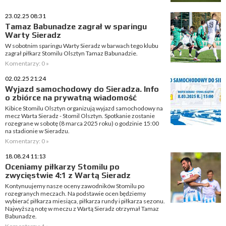
23.02.25 08:31
Tamaz Babunadze zagrał w sparingu
Warty Sieradz
W sobotnim sparingu Warty Sieradz w barwach tego klubu
zagrał piłkarz Stomilu Olsztyn Tamaz Babunadzie.
Komentarzy: 0 »
02.02.25 21:24
Wyjazd samochodowy do Sieradza. Info
o zbiórce na prywatną wiadomość
Kibice Stomilu Olsztyn organizują wyjazd samochodowy na
mecz Warta Sieradz - Stomil Olsztyn. Spotkanie zostanie
rozegrane w sobotę (8 marca 2025 roku) o godzinie 15:00
na stadionie w Sieradzu.
Komentarzy: 0 »
18.08.24 11:13
Oceniamy piłkarzy Stomilu po
zwycięstwie 4:1 z Wartą Sieradz
Kontynuujemy nasze oceny zawodników Stomilu po
rozegranych meczach. Na podstawie ocen będziemy
wybierać piłkarza miesiąca, piłkarza rundy i piłkarza sezonu.
Najwyższą notę w meczu z Wartą Sieradz otrzymał Tamaz
Babunadze.