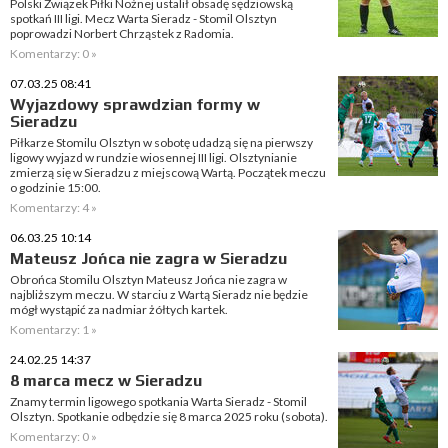
Polski Związek Piłki Nożnej ustalił obsadę sędziowską
spotkań III ligi. Mecz Warta Sieradz - Stomil Olsztyn
poprowadzi Norbert Chrząstek z Radomia.
Komentarzy: 0 »
07.03.25 08:41
Wyjazdowy sprawdzian formy w
Sieradzu
Piłkarze Stomilu Olsztyn w sobotę udadzą się na pierwszy
ligowy wyjazd w rundzie wiosennej III ligi. Olsztynianie
zmierzą się w Sieradzu z miejscową Wartą. Początek meczu
o godzinie 15:00.
Komentarzy: 4 »
06.03.25 10:14
Mateusz Jońca nie zagra w Sieradzu
Obrońca Stomilu Olsztyn Mateusz Jońca nie zagra w
najbliższym meczu. W starciu z Wartą Sieradz nie będzie
mógł wystąpić za nadmiar żółtych kartek.
Komentarzy: 1 »
24.02.25 14:37
8 marca mecz w Sieradzu
Znamy termin ligowego spotkania Warta Sieradz - Stomil
Olsztyn. Spotkanie odbędzie się 8 marca 2025 roku (sobota).
Komentarzy: 0 »