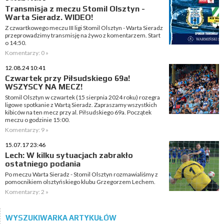
Transmisja z meczu Stomil Olsztyn -
Warta Sieradz. WIDEO!
Z czwartkowego meczu III ligi Stomil Olsztyn - Warta Sieradz
przeprowadzimy transmisję na żywo z komentarzem. Start
o 14:50.
Komentarzy: 0 »
12.08.24 10:41
Czwartek przy Piłsudskiego 69a!
WSZYSCY NA MECZ!
Stomil Olsztyn w czwartek (15 sierpnia 2024 roku) rozegra
ligowe spotkanie z Wartą Sieradz. Zapraszamy wszystkich
kibiców na ten mecz przy al. Piłsudskiego 69a. Początek
meczu o godzinie 15:00.
Komentarzy: 9 »
15.07.17 23:46
Lech: W kilku sytuacjach zabrakło
ostatniego podania
Po meczu Warta Sieradz - Stomil Olsztyn rozmawialiśmy z
pomocnikiem olsztyńskiego klubu Grzegorzem Lechem.
Komentarzy: 2 »
WYSZUKIWARKA ARTYKUŁÓW