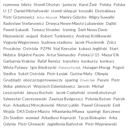
rozmowa
bilety
Stomil Olsztyn - juniorzy
Karol Żwir
Polska
Polska
U-17
Daniel Michałowski
stomil-sklep.pl
koszulki
Ekstraklasa
Piotr Grzymowicz
Mamry Giżycko
Wigry Suwałki
Artur Aluszyk
Radosław Stefanowicz
Drwęca Nowe Miasto Lubawskie
Dajtki
Paweł Łukasik
Tomasz Strzelec
trening
Świt Nowy Dwór
Mazowiecki
wyjazd
Robert Tunkiewicz
Andrzej Królikowski
Vęgoria Węgorzewo
budowa stadionu
Jacek Płuciennik
Znicz
Pruszków
Ostróda
PZPN
Stal Rzeszów
Łukasz Jegliński
Start
Nidzica
Błękitni Pasym
Artur Siemaszko
Polska U-15
Mazur Ełk
Garbarnia Kraków
Rafał Remisz
transfery
konkursy
konkurs
Wisła Puławy
Igor Biedrzycki
Huragan Morąg
Pogoń
Polonia Pasłęk
Siedlce
Sokół Ostróda
Piotr Łysiak
Gutów Mały
Olimpia
Grudziądz
obóz przygotowawczy
sparing
Pasym
Piotr
Erwin Sak
Skiba
plebiscyt
Wojciech Dziemidowicz
Jarocin
Michał
Leszczyński
Janusz Bucholc
Jacek Czałpiński
stomil.olsztyn.pl
Sylwester Czereszewski
Zawisza Bydgoszcz
Polonia Bytom
Patryk
Kun
Arkadiusz Mroczkowski
Motor Lublin
Paweł Głowacki
Emil
Wojda
DKS Dobre Miasto
Mławianka Mława
sparingi
Barczewo
Zin Stadion
wywiad
Arkadiusz Koprucki
Tęcza Biskupiec
Arka
Gdynia
Piotr Głowacki
Jagiellonia Białystok
Piotr Wypniewski