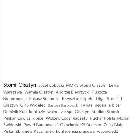
Stomil Olsztyn
Józef Łobocki
MOKS Stomil Olsztyn
Legia
Warszawa
Warmia Olsztyn
Andrzej Biedrzycki
Puszcza
Niepołomice
Łukasz Suchocki
Krzysztof Filipek
II liga
Stomil II
Olsztyn
GKS Wikielec
IV liga
sędzia
arbiter
Bartosz Bartkowski
Dominik Kun
kontuzje
walne
zarząd
Olsztyn
stadion Stomilu
Pelikan Łowicz
kibice
Widzew Łódź
gadżety
Puchar Polski
Michał
Świderski
Paweł Baranowski
Okocimski KS Brzesko
Znicz Biała
Piska
Zbigniew Kaczmarek
konferencja prasowa
wypowiedź