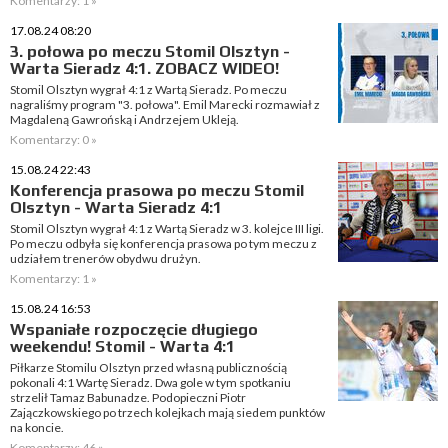
Komentarzy: 1 »
17.08.24 08:20
3. połowa po meczu Stomil Olsztyn -
Warta Sieradz 4:1. ZOBACZ WIDEO!
Stomil Olsztyn wygrał 4:1 z Wartą Sieradz. Po meczu
nagraliśmy program "3. połowa". Emil Marecki rozmawiał z
Magdaleną Gawrońską i Andrzejem Ukleją.
Komentarzy: 0 »
15.08.24 22:43
Konferencja prasowa po meczu Stomil
Olsztyn - Warta Sieradz 4:1
Stomil Olsztyn wygrał 4:1 z Wartą Sieradz w 3. kolejce III ligi.
Po meczu odbyła się konferencja prasowa po tym meczu z
udziałem trenerów obydwu drużyn.
Komentarzy: 1 »
15.08.24 16:53
Wspaniałe rozpoczęcie długiego
weekendu! Stomil - Warta 4:1
Piłkarze Stomilu Olsztyn przed własną publicznością
pokonali 4:1 Wartę Sieradz. Dwa gole w tym spotkaniu
strzelił Tamaz Babunadze. Podopieczni Piotr
Zajączkowskiego po trzech kolejkach mają siedem punktów
na koncie.
Komentarzy: 46 »