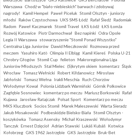
Warszawa
Chodź w "biało-niebieskich" barwach i zdobywaj
nagrody!
Kamil Hempel
Paweł Piceluk
Stomil Olsztyn - juniorzy
młodsi
Raków Częstochowa
UKS SMS Łódź
Rafał Śledź
Radomiak
Radom
Paweł Kaczmarek
Stomil Travel
ŁKS Łódź
ŁKS Łomża
Rozwój Katowice
Piotr Darmochwał
Bez napinki
Odra Opole
Legia II Warszawa
stowarzyszenie "Stomil Ponad Wszystko"
Centralna Liga Juniorów
Dawid Mieczkowski
Rozmowa przed
meczem
Yasuhiro Katō
Olimpia II Elbląg
Kamil Kiereś
Polska U-21
Chrobry Głogów
Stomil Cup
felieton
Makroregionalna Liga
Juniorów Młodszych
Stal Mielec
(S)krytym okiem
komentarz
Śląsk
Wrocław
Tomasz Wełnicki
Robert Kiłdanowicz
Mirosław
Jabłoński
Tomasz Wełna
Irakli Meschia
Ruch Chorzów
Wołodymyr Kowal
Polonia Lidzbark Warmiński
Górnik Polkowice
Zagłębie Sosnowiec
komentarz po meczu
Mariusz Borkowski
Rafał
Kujawa
Jarosław Ratajczak
Polsat Sport
Komentarz po meczu
MKS Kluczbork
Socios Stomil
Marek Maleszewski
Warta Sieradz
Jakub Mosakowski
Podbeskidzie Bielsko-Biała
Stomil Olsztyn -
koszykówka
Tomasz Asensky
Michał Kraszewski
Wołodymyr
Tanczyk
Ernest Dzięcioł
Adrian Stawski
Lukáš Kubáň
Kotwica
Kołobrzeg
GKS 1962 Jastrzębie
GKS Jastrzębie
Bruk-Bet