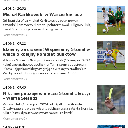
14.08.24 20:52
Michał Karlikowski w Warcie Sieradz
26-letni obrońca Michał Karlikowski został nowym
zawodnikiem Warty Sieradz - poinformował III-ligowy klub,
rywal Stomilu z tych samych rozgrywek.
Komentarzy: 2 »
14.08.24 09:22
Idziemy za ciosem! Wspieramy Stomil w
walce o kolejny komplet punktów
Piłkarze Stomilu Olsztyn już w czwartek (15 sierpnia 2024
roku) zagrają ligowe spotkanie. Tym razem podopieczni
Piotra Zajączkowskiego zagrają na własnym stadionie z
Wartą Sieradz. Początek meczu o godzinie 15:00.
Komentarzy: 7 »
14.08.24 09:05
Nikt nie pauzuje w meczu Stomil Olsztyn
- Warta Sieradz
W czwartek (15 sierpnia 2024 roku) piłkarze Stomilu
Olsztyn zagrają przed własną publicznością z Wartą Sieradz.
Nikt nie musi pauzować w tym meczu za kartki.
Komentarzy: 0 »
14.08.24 08:31