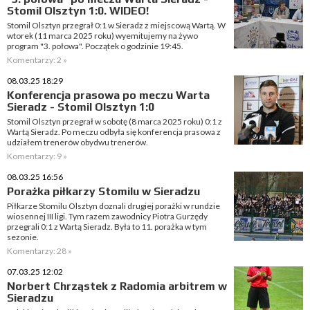
Stomil Olsztyn 1:0. WIDEO!
Stomil Olsztyn przegrał 0:1 w Sieradz z miejscową Wartą. W
wtorek (11 marca 2025 roku) wyemitujemy na żywo
program "3. połowa". Początek o godzinie 19:45.
Komentarzy: 2 »
08.03.25 18:29
Konferencja prasowa po meczu Warta
Sieradz - Stomil Olsztyn 1:0
Stomil Olsztyn przegrał w sobotę (8 marca 2025 roku) 0:1 z
Wartą Sieradz. Po meczu odbyła się konferencja prasowa z
udziałem trenerów obydwu trenerów.
Komentarzy: 9 »
08.03.25 16:56
Porażka piłkarzy Stomilu w Sieradzu
Piłkarze Stomilu Olsztyn doznali drugiej porażki w rundzie
wiosennej III ligi. Tym razem zawodnicy Piotra Gurzędy
przegrali 0:1 z Wartą Sieradz. Była to 11. porażka w tym
sezonie.
Komentarzy: 28 »
07.03.25 12:02
Norbert Chrząstek z Radomia arbitrem w
Sieradzu