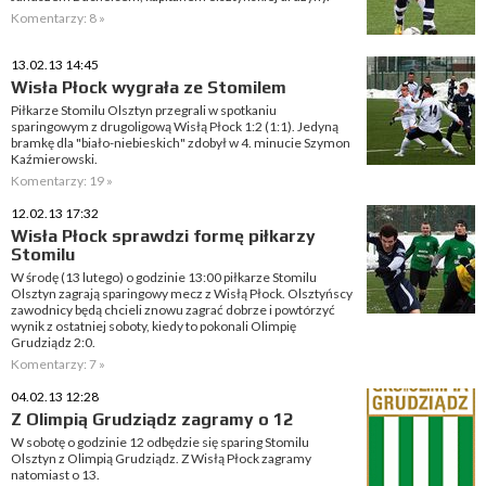
Komentarzy: 8 »
13.02.13 14:45
Wisła Płock wygrała ze Stomilem
Piłkarze Stomilu Olsztyn przegrali w spotkaniu
sparingowym z drugoligową Wisłą Płock 1:2 (1:1). Jedyną
bramkę dla "biało-niebieskich" zdobył w 4. minucie Szymon
Kaźmierowski.
Komentarzy: 19 »
12.02.13 17:32
Wisła Płock sprawdzi formę piłkarzy
Stomilu
W środę (13 lutego) o godzinie 13:00 piłkarze Stomilu
Olsztyn zagrają sparingowy mecz z Wisłą Płock. Olsztyńscy
zawodnicy będą chcieli znowu zagrać dobrze i powtórzyć
wynik z ostatniej soboty, kiedy to pokonali Olimpię
Grudziądz 2:0.
Komentarzy: 7 »
04.02.13 12:28
Z Olimpią Grudziądz zagramy o 12
W sobotę o godzinie 12 odbędzie się sparing Stomilu
Olsztyn z Olimpią Grudziądz. Z Wisłą Płock zagramy
natomiast o 13.