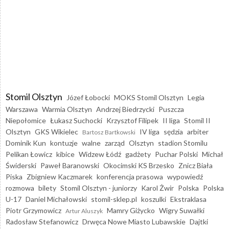
Stomil Olsztyn
Józef Łobocki
MOKS Stomil Olsztyn
Legia
Warszawa
Warmia Olsztyn
Andrzej Biedrzycki
Puszcza
Niepołomice
Łukasz Suchocki
Krzysztof Filipek
II liga
Stomil II
Olsztyn
GKS Wikielec
IV liga
sędzia
arbiter
Bartosz Bartkowski
Dominik Kun
kontuzje
walne
zarząd
Olsztyn
stadion Stomilu
Pelikan Łowicz
kibice
Widzew Łódź
gadżety
Puchar Polski
Michał
Świderski
Paweł Baranowski
Okocimski KS Brzesko
Znicz Biała
Piska
Zbigniew Kaczmarek
konferencja prasowa
wypowiedź
rozmowa
bilety
Stomil Olsztyn - juniorzy
Karol Żwir
Polska
Polska
U-17
Daniel Michałowski
stomil-sklep.pl
koszulki
Ekstraklasa
Piotr Grzymowicz
Mamry Giżycko
Wigry Suwałki
Artur Aluszyk
Radosław Stefanowicz
Drwęca Nowe Miasto Lubawskie
Dajtki