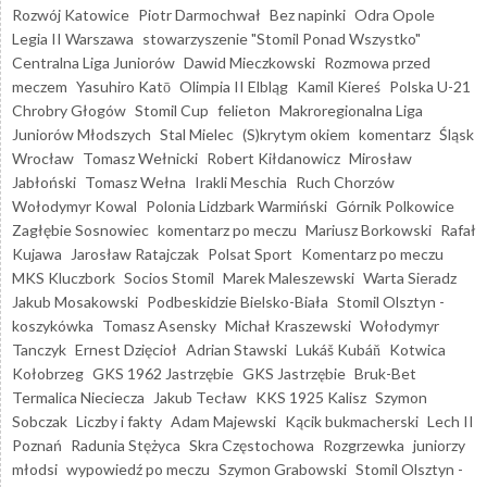
Rozwój Katowice
Piotr Darmochwał
Bez napinki
Odra Opole
Legia II Warszawa
stowarzyszenie "Stomil Ponad Wszystko"
Centralna Liga Juniorów
Dawid Mieczkowski
Rozmowa przed
meczem
Yasuhiro Katō
Olimpia II Elbląg
Kamil Kiereś
Polska U-21
Chrobry Głogów
Stomil Cup
felieton
Makroregionalna Liga
Juniorów Młodszych
Stal Mielec
(S)krytym okiem
komentarz
Śląsk
Wrocław
Tomasz Wełnicki
Robert Kiłdanowicz
Mirosław
Jabłoński
Tomasz Wełna
Irakli Meschia
Ruch Chorzów
Wołodymyr Kowal
Polonia Lidzbark Warmiński
Górnik Polkowice
Zagłębie Sosnowiec
komentarz po meczu
Mariusz Borkowski
Rafał
Kujawa
Jarosław Ratajczak
Polsat Sport
Komentarz po meczu
MKS Kluczbork
Socios Stomil
Marek Maleszewski
Warta Sieradz
Jakub Mosakowski
Podbeskidzie Bielsko-Biała
Stomil Olsztyn -
koszykówka
Tomasz Asensky
Michał Kraszewski
Wołodymyr
Tanczyk
Ernest Dzięcioł
Adrian Stawski
Lukáš Kubáň
Kotwica
Kołobrzeg
GKS 1962 Jastrzębie
GKS Jastrzębie
Bruk-Bet
Termalica Nieciecza
Jakub Tecław
KKS 1925 Kalisz
Szymon
Sobczak
Liczby i fakty
Adam Majewski
Kącik bukmacherski
Lech II
Poznań
Radunia Stężyca
Skra Częstochowa
Rozgrzewka
juniorzy
młodsi
wypowiedź po meczu
Szymon Grabowski
Stomil Olsztyn -