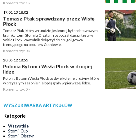
Komentarzy: 1 »
17.01.13 18:02
Tomasz Ptak sprawdzany przez Wisłę
Płock
Tomasz Ptak, który w rundzie jesiennej był podstawowym
bramkarzem Stomilu Olsztyn, rozpoczął dzisiaj testy w
Wiśle Płock. Zawodnik dołączył do drugoligowca
trenującego na obozie w Cetniewie.
Komentarzy: 0 »
20.05.12 18:55
Polonia Bytom i Wisła Płock w drugiej
lidze
Polonia Bytom i Wisła Płock to dwie kolejne drużyny, które
w przyszłym sezonie nie będą grały w pierwszej lidze.
Komentarzy: 0 »
WYSZUKIWARKA ARTYKUŁÓW
Kategorie
Wszystkie
Stomil Cup
Stomil Olsztyn