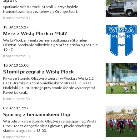
Sport
Spotkanie Wisła Płock - Stomil Olsztyn będzie
transmitowane przez telewizję Orange Sport.
Komentarzy: 0 »
13.09.13 15:27
Mecz z Wisłą Płock o 19:47
Wisła Płock zmieniła termin spotkania ze Stomilem
Olsztyn. Spotkanie odbędzie się 5 października o godzinie
19:47.
Komentarzy: 1 »
10.07.13 15:00
Stomil przegrał z Wisłą Płock
Piłkarze Stomilu Olsztyn przegrali w Płocku z Wisłą 1:2
(0:1). Bramkę dla "biało-niebieskich" strzelił... Łukasz
Nadolski. Rzutu karnego przy stanie 0:2 nie wykorzystał
Paweł Łukasik.
Komentarzy: 9 »
09.07.13 17:27
Sparing z beniaminkiem I ligi
W środę piłkarze Stomilu Olsztyn zagrają sparing z Wisłą
Płock. Mecz odbędzie się na głównej płycie płockiego
stadionu o godzinie 13:00.
Komentarzy: 1 »