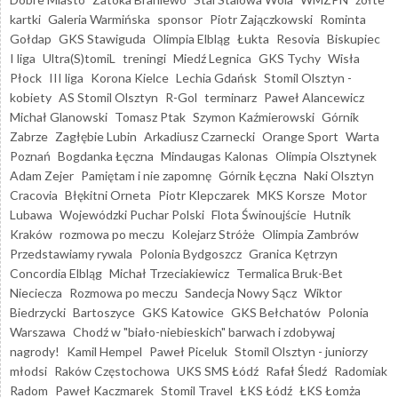
kartki
Galeria Warmińska
sponsor
Piotr Zajączkowski
Rominta
Gołdap
GKS Stawiguda
Olimpia Elbląg
Łukta
Resovia
Biskupiec
I liga
Ultra(S)tomiL
treningi
Miedź Legnica
GKS Tychy
Wisła
Płock
III liga
Korona Kielce
Lechia Gdańsk
Stomil Olsztyn -
kobiety
AS Stomil Olsztyn
R-Gol
terminarz
Paweł Alancewicz
Michał Glanowski
Tomasz Ptak
Szymon Kaźmierowski
Górnik
Zabrze
Zagłębie Lubin
Arkadiusz Czarnecki
Orange Sport
Warta
Poznań
Bogdanka Łęczna
Mindaugas Kalonas
Olimpia Olsztynek
Adam Zejer
Pamiętam i nie zapomnę
Górnik Łęczna
Naki Olsztyn
Cracovia
Błękitni Orneta
Piotr Klepczarek
MKS Korsze
Motor
Lubawa
Wojewódzki Puchar Polski
Flota Świnoujście
Hutnik
Kraków
rozmowa po meczu
Kolejarz Stróże
Olimpia Zambrów
Przedstawiamy rywala
Polonia Bydgoszcz
Granica Kętrzyn
Concordia Elbląg
Michał Trzeciakiewicz
Termalica Bruk-Bet
Nieciecza
Rozmowa po meczu
Sandecja Nowy Sącz
Wiktor
Biedrzycki
Bartoszyce
GKS Katowice
GKS Bełchatów
Polonia
Warszawa
Chodź w "biało-niebieskich" barwach i zdobywaj
nagrody!
Kamil Hempel
Paweł Piceluk
Stomil Olsztyn - juniorzy
młodsi
Raków Częstochowa
UKS SMS Łódź
Rafał Śledź
Radomiak
Radom
Paweł Kaczmarek
Stomil Travel
ŁKS Łódź
ŁKS Łomża