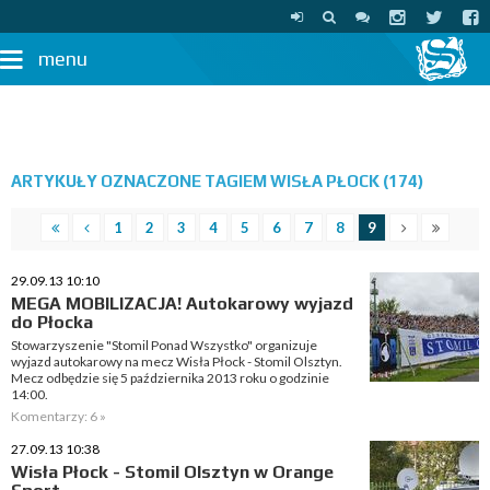
menu
ARTYKUŁY OZNACZONE TAGIEM WISŁA PŁOCK (174)
1
2
3
4
5
6
7
8
9
29.09.13 10:10
MEGA MOBILIZACJA! Autokarowy wyjazd
do Płocka
Stowarzyszenie "Stomil Ponad Wszystko" organizuje
wyjazd autokarowy na mecz Wisła Płock - Stomil Olsztyn.
Mecz odbędzie się 5 października 2013 roku o godzinie
14:00.
Komentarzy: 6 »
27.09.13 10:38
Wisła Płock - Stomil Olsztyn w Orange