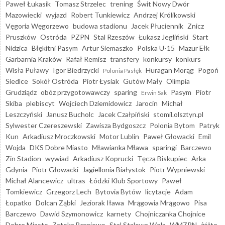
Paweł Łukasik
Tomasz Strzelec
trening
Świt Nowy Dwór
Mazowiecki
wyjazd
Robert Tunkiewicz
Andrzej Królikowski
Vęgoria Węgorzewo
budowa stadionu
Jacek Płuciennik
Znicz
Pruszków
Ostróda
PZPN
Stal Rzeszów
Łukasz Jegliński
Start
Nidzica
Błękitni Pasym
Artur Siemaszko
Polska U-15
Mazur Ełk
Garbarnia Kraków
Rafał Remisz
transfery
konkursy
konkurs
Wisła Puławy
Igor Biedrzycki
Huragan Morąg
Pogoń
Polonia Pasłęk
Siedlce
Sokół Ostróda
Piotr Łysiak
Gutów Mały
Olimpia
Grudziądz
obóz przygotowawczy
sparing
Pasym
Piotr
Erwin Sak
Skiba
plebiscyt
Wojciech Dziemidowicz
Jarocin
Michał
Leszczyński
Janusz Bucholc
Jacek Czałpiński
stomil.olsztyn.pl
Sylwester Czereszewski
Zawisza Bydgoszcz
Polonia Bytom
Patryk
Kun
Arkadiusz Mroczkowski
Motor Lublin
Paweł Głowacki
Emil
Wojda
DKS Dobre Miasto
Mławianka Mława
sparingi
Barczewo
Zin Stadion
wywiad
Arkadiusz Koprucki
Tęcza Biskupiec
Arka
Gdynia
Piotr Głowacki
Jagiellonia Białystok
Piotr Wypniewski
Michał Alancewicz
ultras
Łódzki Klub Sportowy
Paweł
Tomkiewicz
Grzegorz Lech
Bytovia Bytów
licytacje
Adam
Łopatko
Dolcan Ząbki
Jeziorak Iława
Mrągowia Mrągowo
Pisa
Barczewo
Dawid Szymonowicz
karnety
Chojniczanka Chojnice
Dobre Miasto
Zatoka Braniewo
Stal Stalowa Wola
WMZPN
żółte