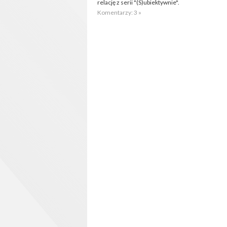
relację z serii "(S)ubiektywnie".
Komentarzy: 3 »