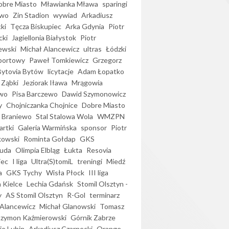
bre Miasto
Mławianka Mława
sparingi
ewo
Zin Stadion
wywiad
Arkadiusz
ki
Tęcza Biskupiec
Arka Gdynia
Piotr
cki
Jagiellonia Białystok
Piotr
ewski
Michał Alancewicz
ultras
Łódzki
portowy
Paweł Tomkiewicz
Grzegorz
Bytovia Bytów
licytacje
Adam Łopatko
 Ząbki
Jeziorak Iława
Mrągowia
wo
Pisa Barczewo
Dawid Szymonowicz
y
Chojniczanka Chojnice
Dobre Miasto
 Braniewo
Stal Stalowa Wola
WMZPN
artki
Galeria Warmińska
sponsor
Piotr
kowski
Rominta Gołdap
GKS
uda
Olimpia Elbląg
Łukta
Resovia
iec
I liga
Ultra(S)tomiL
treningi
Miedź
a
GKS Tychy
Wisła Płock
III liga
 Kielce
Lechia Gdańsk
Stomil Olsztyn -
y
AS Stomil Olsztyn
R-Gol
terminarz
Alancewicz
Michał Glanowski
Tomasz
Szymon Kaźmierowski
Górnik Zabrze
ie Lubin
Arkadiusz Czarnecki
Orange