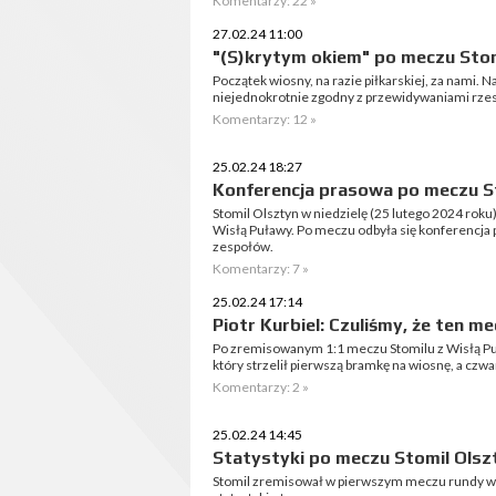
Komentarzy: 22 »
27.02.24 11:00
"(S)krytym okiem" po meczu Stomi
Początek wiosny, na razie piłkarskiej, za nami. 
niejednokrotnie zgodny z przewidywaniami rzesz
Komentarzy: 12 »
25.02.24 18:27
Konferencja prasowa po meczu St
Stomil Olsztyn w niedzielę (25 lutego 2024 roku
Wisłą Puławy. Po meczu odbyła się konferencj
zespołów.
Komentarzy: 7 »
25.02.24 17:14
Piotr Kurbiel: Czuliśmy, że ten m
Po zremisowanym 1:1 meczu Stomilu z Wisłą Pu
który strzelił pierwszą bramkę na wiosnę, a czwa
Komentarzy: 2 »
25.02.24 14:45
Statystyki po meczu Stomil Olszt
Stomil zremisował w pierwszym meczu rundy wi