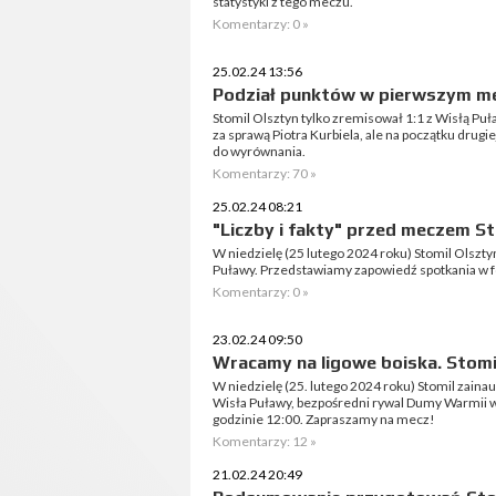
statystyki z tego meczu.
Komentarzy: 0 »
25.02.24 13:56
Podział punktów w pierwszym m
Stomil Olsztyn tylko zremisował 1:1 z Wisłą Puł
za sprawą Piotra Kurbiela, ale na początku drugi
do wyrównania.
Komentarzy: 70 »
25.02.24 08:21
"Liczby i fakty" przed meczem St
W niedzielę (25 lutego 2024 roku) Stomil Olszty
Puławy. Przedstawiamy zapowiedź spotkania w for
Komentarzy: 0 »
23.02.24 09:50
Wracamy na ligowe boiska. Stomi
W niedzielę (25. lutego 2024 roku) Stomil zain
Wisła Puławy, bezpośredni rywal Dumy Warmii w
godzinie 12:00. Zapraszamy na mecz!
Komentarzy: 12 »
21.02.24 20:49