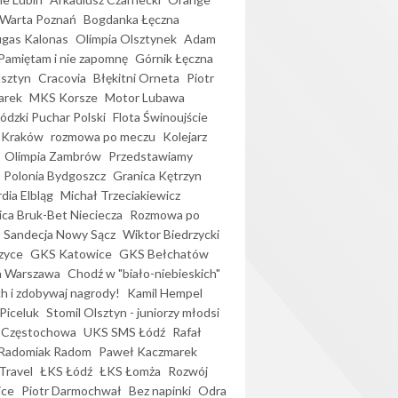
Warta Poznań
Bogdanka Łęczna
gas Kalonas
Olimpia Olsztynek
Adam
Pamiętam i nie zapomnę
Górnik Łęczna
lsztyn
Cracovia
Błękitni Orneta
Piotr
arek
MKS Korsze
Motor Lubawa
dzki Puchar Polski
Flota Świnoujście
 Kraków
rozmowa po meczu
Kolejarz
Olimpia Zambrów
Przedstawiamy
Polonia Bydgoszcz
Granica Kętrzyn
dia Elbląg
Michał Trzeciakiewicz
ica Bruk-Bet Nieciecza
Rozmowa po
Sandecja Nowy Sącz
Wiktor Biedrzycki
zyce
GKS Katowice
GKS Bełchatów
a Warszawa
Chodź w "biało-niebieskich"
h i zdobywaj nagrody!
Kamil Hempel
Piceluk
Stomil Olsztyn - juniorzy młodsi
 Częstochowa
UKS SMS Łódź
Rafał
Radomiak Radom
Paweł Kaczmarek
Travel
ŁKS Łódź
ŁKS Łomża
Rozwój
ice
Piotr Darmochwał
Bez napinki
Odra