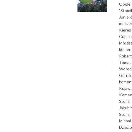
Opole
"Stomi
Junior
mecze
Kiereś
Cup
f
Młods
koment
Robert
Tomas
Wołod
Górnik
koment
Kujaw
Koment
Stomil
Jakub 
Stomil
Michał
Dzięcio