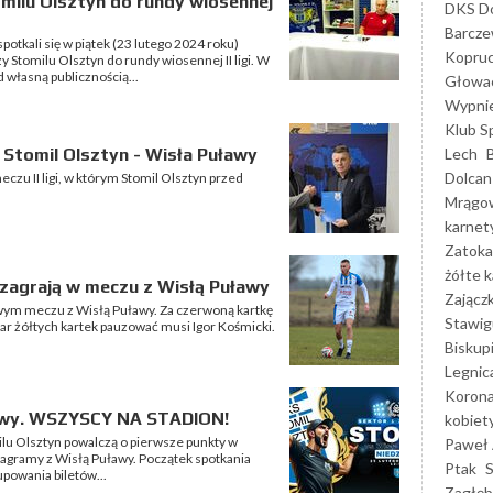
ilu Olsztyn do rundy wiosennej
DKS Do
Barcz
potkali się w piątek (23 lutego 2024 roku)
Kopruc
Stomilu Olsztyn do rundy wiosennej II ligi. W
 własną publicznością...
Głowa
Wypni
Klub S
Lech
Stomil Olsztyn - Wisła Puławy
Dolcan
zu II ligi, w którym Stomil Olsztyn przed
Mrągo
karnet
Zatoka
żółte k
e zagrają w meczu z Wisłą Puławy
Zającz
owym meczu z Wisłą Puławy. Za czerwoną kartkę
Stawig
iar żółtych kartek pauzować musi Igor Kośmicki.
Biskup
Legnic
Korona
ławy. WSZYSCY NA STADION!
kobiet
ilu Olsztyn powalczą o pierwsze punkty w
Paweł 
 zagramy z Wisłą Puławy. Początek spotkania
Ptak
powania biletów...
Zagłęb