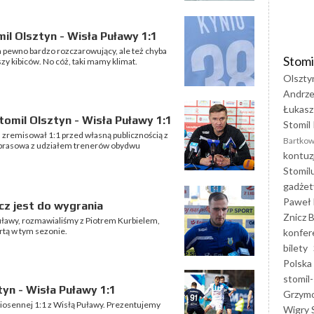
l Olsztyn - Wisła Puławy 1:1
Na pewno bardzo rozczarowujący, ale też chyba
Stomi
y kibiców. No cóż, taki mamy klimat.
Olszty
Andrze
Łukasz
omil Olsztyn - Wisła Puławy 1:1
Stomil 
) zremisował 1:1 przed własną publicznością z
Bartkow
a prasowa z udziałem trenerów obydwu
kontuz
Stomil
gadżet
Paweł 
ecz jest do wygrania
Znicz B
ławy, rozmawialiśmy z Piotrem Kurbielem,
rtą w tym sezonie.
konfer
bilety
Polska
stomil-
yn - Wisła Puławy 1:1
Grzym
osennej 1:1 z Wisłą Puławy. Prezentujemy
Wigry 