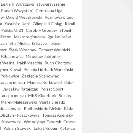
Legia II Warszawa
stowarzyszenie
l Ponad Wszystko"
Centralna Liga
ów
Dawid Mieczkowski
Rozmowa przed
m
Yasuhiro Katō
Olimpia II Elbląg
Kamil
Polska U-21
Chrobry Głogów
Stomil
elieton
Makroregionalna Liga Juniorów
zych
Stal Mielec
(S)krytym okiem
arz
Śląsk Wrocław
Tomasz Wełnicki
 Kiłdanowicz
Mirosław Jabłoński
z Wełna
Irakli Meschia
Ruch Chorzów
ymyr Kowal
Polonia Lidzbark Warmiński
 Polkowice
Zagłębie Sosnowiec
arz po meczu
Mariusz Borkowski
Rafał
a
Jarosław Ratajczak
Polsat Sport
arz po meczu
MKS Kluczbork
Socios
Marek Maleszewski
Warta Sieradz
Mosakowski
Podbeskidzie Bielsko-Biała
 Olsztyn - koszykówka
Tomasz Asensky
 Kraszewski
Wołodymyr Tanczyk
Ernest
ł
Adrian Stawski
Lukáš Kubáň
Kotwica