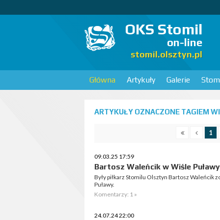
OKS Stomil
on-line
stomil.olsztyn.pl
Główna
Artykuły
Galerie
Stomi
ARTYKUŁY OZNACZONE TAGIEM WI
1
09.03.25 17:59
Bartosz Waleńcik w Wiśle Puławy
Były piłkarz Stomilu Olsztyn Bartosz Waleńcik 
Puławy.
Komentarzy: 1 »
24.07.24 22:00