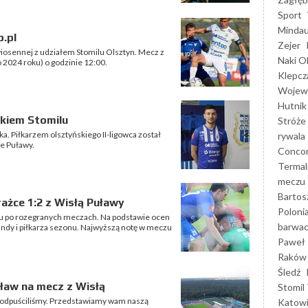
Sport
Mindau
p.pl
Zejer
iosennej z udziałem Stomilu Olsztyn. Mecz z
Naki O
o 2024 roku) o godzinie 12:00.
Klepcz
Wojewó
Hutnik
kiem Stomilu
Stróże
. Piłkarzem olsztyńskiego II-ligowca został
rywala
le Puławy.
Concor
Termal
meczu
Bartos
ażce 1:2 z Wisłą Puławy
Poloni
 po rozegranych meczach. Na podstawie ocen
barwac
undy i piłkarza sezonu. Najwyższą notę w meczu
Paweł 
Raków
Śledź
uław na mecz z Wisłą
Stomil 
ie odpuściliśmy. Przedstawiamy wam naszą
Katow