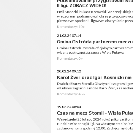
Podsumowanie przygotowań Stom
II ligi. ZOBACZ WIDEO!
Emil Marecki, Łukasz Kotowski i Andrzej Ukleja s
wieczorem i podsumowali okres przygotowawczy 
pierwszym spotkaniu ligowym olsztynianie przed
Komentarzy: 10 »
21.02.24 07:14
Gmina Ostróda partnerem meczu 
Gmina Ostróda, została oficjalnym partnerem mec
własną publicznością zagra z Wisłą Puławy.
Komentarzy: 0 »
20.02.24 09:12
Karol Żwir oraz Igor Kośmicki ni
Dwóch piłkarzy Stomilu Olsztyn nie zagra w lig
w Lubinie zagrać nie może Karol Żwir, a za nadm
Komentarzy: 48 »
19.02.24 08:04
Czas na mecz Stomil - Wisła Pu
W niedzielę (25 lutego 2024 roku) piłkarze Stom
rundzie wiosennej II ligi. Na własnym stadionie
zaplanowano na godzinę 12:00. Zachęcamy do ku