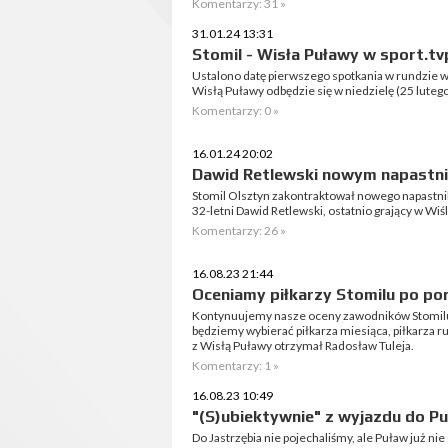
Komentarzy: 31 »
31.01.24 13:31
Stomil - Wisła Puławy w sport.tv
Ustalono datę pierwszego spotkania w rundzie w
Wisłą Puławy odbędzie się w niedzielę (25 luteg
Komentarzy: 0 »
16.01.24 20:02
Dawid Retlewski nowym napastni
Stomil Olsztyn zakontraktował nowego napastnika
32-letni Dawid Retlewski, ostatnio grający w Wiś
Komentarzy: 26 »
16.08.23 21:44
Oceniamy piłkarzy Stomilu po por
Kontynuujemy nasze oceny zawodników Stomilu
będziemy wybierać piłkarza miesiąca, piłkarza r
z Wisłą Puławy otrzymał Radosław Tuleja.
Komentarzy: 1 »
16.08.23 10:49
"(S)ubiektywnie" z wyjazdu do P
Do Jastrzębia nie pojechaliśmy, ale Puław już n