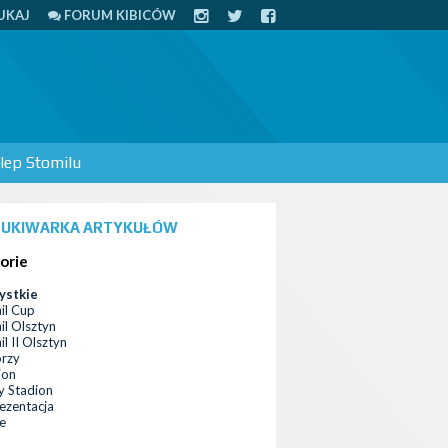
UKAJ
FORUM KIBICÓW
lep Stomilu
UKIWARKA ARTYKUŁÓW
orie
ystkie
il Cup
il Olsztyn
l II Olsztyn
orzy
ion
 Stadion
ezentacja
ce