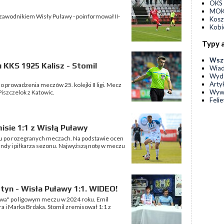
OKS 
MOKS
 zawodnikiem Wisły Puławy - poinformował II-
Kos
Kobi
Typy 
Wsz
 KKS 1925 Kalisz - Stomil
Wia
Wyda
Arty
o prowadzenia meczów 25. kolejki II ligi. Mecz
Wyw
iszczelok z Katowic.
Feli
isie 1:1 z Wisłą Puławy
 po rozegranych meczach. Na podstawie ocen
undy i piłkarza sezonu. Najwyższą notę w meczu
tyn - Wisła Puławy 1:1. WIDEO!
owa" po ligowym meczu w 2024 roku. Emil
ra i Marka Brdaka. Stomil zremisował 1:1 z