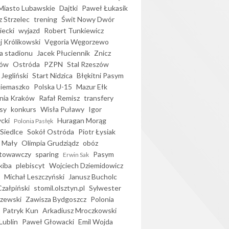
iasto Lubawskie
Dajtki
Paweł Łukasik
 Strzelec
trening
Świt Nowy Dwór
ecki
wyjazd
Robert Tunkiewicz
j Królikowski
Vęgoria Węgorzewo
 stadionu
Jacek Płuciennik
Znicz
ków
Ostróda
PZPN
Stal Rzeszów
Jegliński
Start Nidzica
Błękitni Pasym
Siemaszko
Polska U-15
Mazur Ełk
nia Kraków
Rafał Remisz
transfery
sy
konkurs
Wisła Puławy
Igor
ycki
Huragan Morąg
Polonia Pasłęk
Siedlce
Sokół Ostróda
Piotr Łysiak
 Mały
Olimpia Grudziądz
obóz
otowawczy
sparing
Pasym
Erwin Sak
kiba
plebiscyt
Wojciech Dziemidowicz
Michał Leszczyński
Janusz Bucholc
Czałpiński
stomil.olsztyn.pl
Sylwester
zewski
Zawisza Bydgoszcz
Polonia
Patryk Kun
Arkadiusz Mroczkowski
Lublin
Paweł Głowacki
Emil Wojda