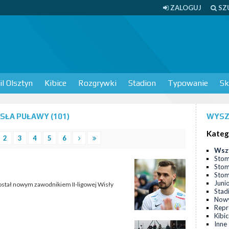
ZALOGUJ
SZ
l Olsztyn
Kibice
Rozgrywki
Stadion
Typowanie
Sk
SŁA PUŁAWY (101)
WYSZ
Kateg
2
3
4
5
6
Wsz
Stom
Stom
Stomi
Juni
został nowym zawodnikiem II-ligowej Wisły
Stad
Nowy
Repr
Kibi
Inne