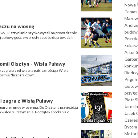
Nowe M
Tomasz
Mazowi
Andrze
eczu na wiosnę
budowa
awy. Olsztynianie szybko wyszli na prowadzenie
ej połowy goście w prosty sposób doprowadzili
Prusz
Łukasz 
Artur 
Garbar
omil Olsztyn - Wisła Puławy
konkur
n zagra przed własną publicznością z Wisłą
Biedrz
mie "liczb i faktów".
Pogoń 
Gutów
przyg
Piotr S
l zagra z Wisłą Puławy
Jarocin
auguruje rundę wiosenną. Do Olsztyna przyjeżdża
 walce o utrzymanie. Początek spotkania o
Jacek 
Czeres
Bytom
Motor 