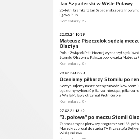
Jan Szpaderski w Wiśle Puławy
25-letni bramkarz Jan Szpaderski został nowym
ligowy klub.
Komentarzy: 2 »
22.03.24 10:39
Mateusz Piszczelok sędzią meczu
Olsztyn
Polski Związek Piłki Nożnej wyznaczył sędziów d
Stomilu Olsztyn w Kaliszu poprowadzi Mateusz P
Komentarzy: 0 »
28.02.24 08:20
Oceniamy piłkarzy Stomilu po rem
Kontynuujemy nasze oceny zawodników Stomilu
będziemy wybierać piłkarza miesiąca, piłkarza r
z Wisłą Puławy otrzymał Piotr Kurbiel.
Komentarzy: 0 »
27.02.24 13:42
”3. połowa” po meczu Stomil Olsz
Zapraszamy na pierwszy program z serii "3. poł
Marecki zaprosił do studia TV Krzysztofa Betkie
Wisłą Puławy.