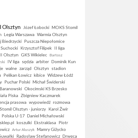
l Olsztyn
Józef Łobocki
MOKS Stomil
n
Legia Warszawa
Warmia Olsztyn
j Biedrzycki
Puszcza Niepołomice
 Suchocki
Krzysztof Filipek
II liga
II Olsztyn
GKS Wikielec
Bartosz
IV liga
sędzia
arbiter
Dominik Kun
ski
je
walne
zarząd
Olsztyn
stadion
u
Pelikan Łowicz
kibice
Widzew Łódź
y
Puchar Polski
Michał Świderski
Baranowski
Okocimski KS Brzesko
iała Piska
Zbigniew Kaczmarek
encja prasowa
wypowiedź
rozmowa
Stomil Olsztyn - juniorzy
Karol Żwir
Polska U-17
Daniel Michałowski
sklep.pl
koszulki
Ekstraklasa
Piotr
owicz
Mamry Giżycko
Artur Aluszyk
Suwałki
Radosław Stefanowicz
Drwęca