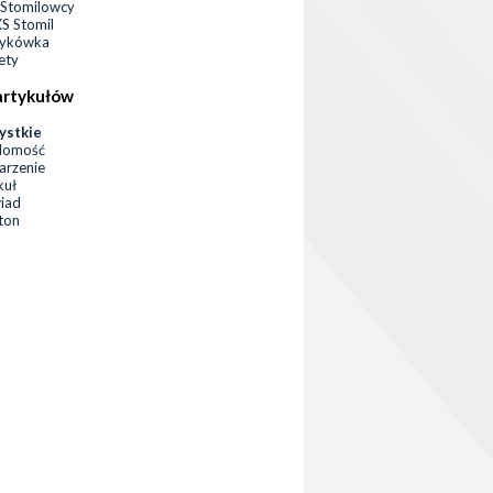
Stomilowcy
 Stomil
zykówka
ety
artykułów
ystkie
domość
rzenie
kuł
iad
eton