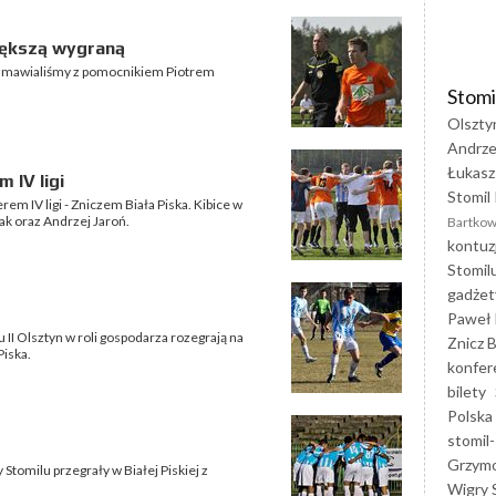
większą wygraną
 rozmawialiśmy z pomocnikiem Piotrem
Stomi
Olszty
Andrze
Łukasz
 IV ligi
Stomil 
rem IV ligi - Zniczem Biała Piska. Kibice w
iak oraz Andrzej Jaroń.
Bartkow
kontuz
Stomil
gadżet
Paweł 
lu II Olsztyn w roli gospodarza rozegrają na
Znicz B
Piska.
konfer
bilety
Polska
stomil-
Grzym
tomilu przegrały w Białej Piskiej z
Wigry 