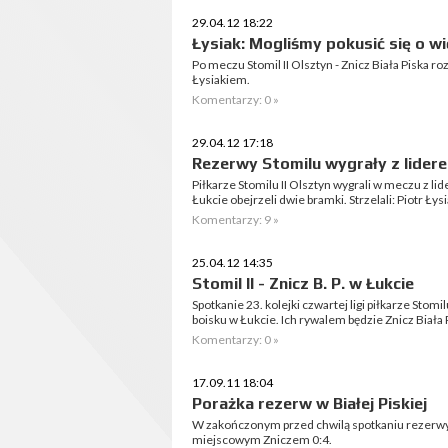
29.04.12 18:22
Łysiak: Mogliśmy pokusić się o 
Po meczu Stomil II Olsztyn - Znicz Biała Piska
Łysiakiem.
Komentarzy: 0 »
29.04.12 17:18
Rezerwy Stomilu wygrały z liderem
Piłkarze Stomilu II Olsztyn wygrali w meczu z lide
Łukcie obejrzeli dwie bramki. Strzelali: Piotr Łys
Komentarzy: 9 »
25.04.12 14:35
Stomil II - Znicz B. P. w Łukcie
Spotkanie 23. kolejki czwartej ligi piłkarze Stomi
boisku w Łukcie. Ich rywalem będzie Znicz Biała 
Komentarzy: 0 »
17.09.11 18:04
Porażka rezerw w Białej Piskiej
W zakończonym przed chwilą spotkaniu rezerwy S
miejscowym Zniczem 0:4.