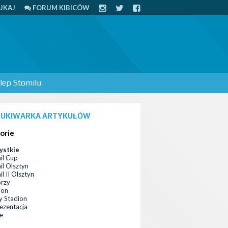
UKAJ
FORUM KIBICÓW
lep Stomilu
UKIWARKA ARTYKUŁÓW
orie
ystkie
il Cup
il Olsztyn
l II Olsztyn
orzy
ion
 Stadion
ezentacja
ce