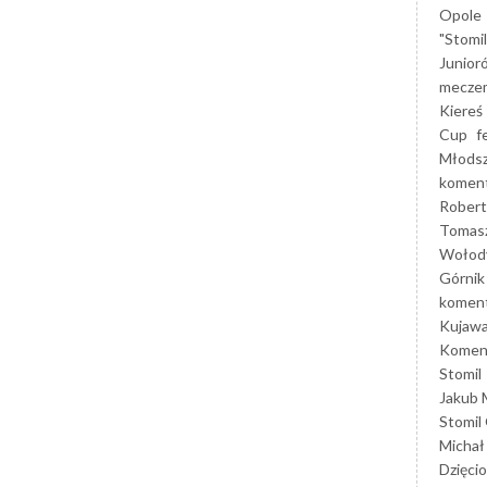
Opole
"Stomi
Junior
mecze
Kiereś
Cup
f
Młods
koment
Robert
Tomas
Wołod
Górnik
koment
Kujaw
Koment
Stomil
Jakub 
Stomil
Michał
Dzięcio