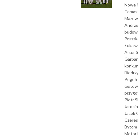
Nowe M
Tomasz
Mazowi
Andrze
budowa
Prusz
Łukasz 
Artur 
Garbar
konkur
Biedrz
Pogoń 
Gutów
przyg
Piotr S
Jarocin
Jacek 
Czeres
Bytom
Motor 