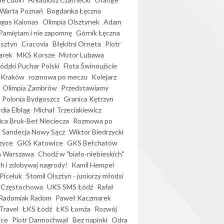
Warta Poznań
Bogdanka Łęczna
gas Kalonas
Olimpia Olsztynek
Adam
Pamiętam i nie zapomnę
Górnik Łęczna
lsztyn
Cracovia
Błękitni Orneta
Piotr
arek
MKS Korsze
Motor Lubawa
dzki Puchar Polski
Flota Świnoujście
 Kraków
rozmowa po meczu
Kolejarz
Olimpia Zambrów
Przedstawiamy
Polonia Bydgoszcz
Granica Kętrzyn
dia Elbląg
Michał Trzeciakiewicz
ica Bruk-Bet Nieciecza
Rozmowa po
Sandecja Nowy Sącz
Wiktor Biedrzycki
zyce
GKS Katowice
GKS Bełchatów
a Warszawa
Chodź w "biało-niebieskich"
h i zdobywaj nagrody!
Kamil Hempel
Piceluk
Stomil Olsztyn - juniorzy młodsi
 Częstochowa
UKS SMS Łódź
Rafał
Radomiak Radom
Paweł Kaczmarek
Travel
ŁKS Łódź
ŁKS Łomża
Rozwój
ice
Piotr Darmochwał
Bez napinki
Odra