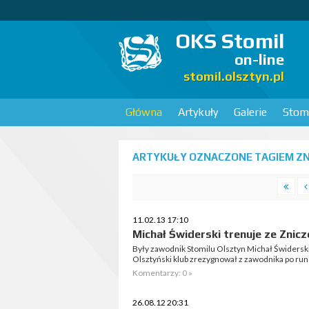
OKS Stomil
on-line
stomil.olsztyn.pl
Główna
Artykuły
Galerie
Stomi
ARTYKUŁY OZNACZONE TAGIEM ZNIC
11.02.13 17:10
Michał Świderski trenuje ze Znicz
Były zawodnik Stomilu Olsztyn Michał Świderski
Olsztyński klub zrezygnował z zawodnika po run
Komentarzy: 0 »
26.08.12 20:31