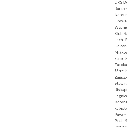
DKS Do
Barcz
Kopruc
Głowa
Wypni
Klub S
Lech
Dolcan
Mrągo
karnet
Zatoka
żółte k
Zającz
Stawig
Biskup
Legnic
Korona
kobiet
Paweł 
Ptak
Zagłęb