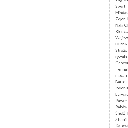
Sport
Mindau
Zejer
Naki O
Klepcz
Wojewó
Hutnik
Stróże
rywala
Concor
Termal
meczu
Bartos
Poloni
barwac
Paweł 
Raków
Śledź
Stomil 
Katow