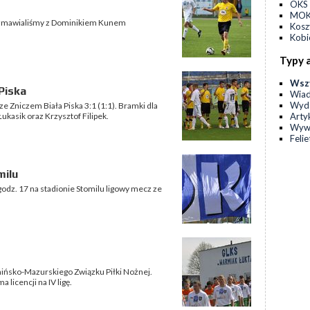
OKS 
MOKS
 rozmawialiśmy z Dominikiem Kunem
Kos
Kobi
Typy 
Wsz
 Piska
Wia
Wyda
i ze Zniczem Biała Piska 3:1 (1:1). Bramki dla
Arty
ukasik oraz Krzysztof Filipek.
Wyw
Feli
milu
 godz. 17 na stadionie Stomilu ligowy mecz ze
rmińsko-Mazurskiego Związku Piłki Nożnej.
licencji na IV ligę.