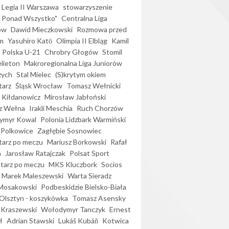
Legia II Warszawa
stowarzyszenie
l Ponad Wszystko"
Centralna Liga
ów
Dawid Mieczkowski
Rozmowa przed
m
Yasuhiro Katō
Olimpia II Elbląg
Kamil
Polska U-21
Chrobry Głogów
Stomil
elieton
Makroregionalna Liga Juniorów
zych
Stal Mielec
(S)krytym okiem
arz
Śląsk Wrocław
Tomasz Wełnicki
 Kiłdanowicz
Mirosław Jabłoński
z Wełna
Irakli Meschia
Ruch Chorzów
ymyr Kowal
Polonia Lidzbark Warmiński
 Polkowice
Zagłębie Sosnowiec
arz po meczu
Mariusz Borkowski
Rafał
a
Jarosław Ratajczak
Polsat Sport
arz po meczu
MKS Kluczbork
Socios
Marek Maleszewski
Warta Sieradz
Mosakowski
Podbeskidzie Bielsko-Biała
 Olsztyn - koszykówka
Tomasz Asensky
 Kraszewski
Wołodymyr Tanczyk
Ernest
ł
Adrian Stawski
Lukáš Kubáň
Kotwica