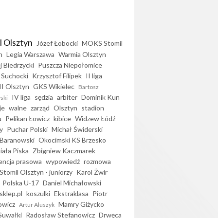
l Olsztyn
Józef Łobocki
MOKS Stomil
n
Legia Warszawa
Warmia Olsztyn
j Biedrzycki
Puszcza Niepołomice
 Suchocki
Krzysztof Filipek
II liga
II Olsztyn
GKS Wikielec
Bartosz
IV liga
sędzia
arbiter
Dominik Kun
ski
je
walne
zarząd
Olsztyn
stadion
u
Pelikan Łowicz
kibice
Widzew Łódź
y
Puchar Polski
Michał Świderski
Baranowski
Okocimski KS Brzesko
iała Piska
Zbigniew Kaczmarek
encja prasowa
wypowiedź
rozmowa
Stomil Olsztyn - juniorzy
Karol Żwir
Polska U-17
Daniel Michałowski
sklep.pl
koszulki
Ekstraklasa
Piotr
owicz
Mamry Giżycko
Artur Aluszyk
Suwałki
Radosław Stefanowicz
Drwęca