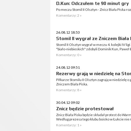
D.Kun: Odczułem te 90 minut gry
Po meczu Stomil II Olsztyn - Znicz Biała Piska
Komentarzy: 2 »
26.08.12 18:53
Stomil II wygrał ze Zniczem Biała
Stomil II Olsztyn wygrał w meczu 4. kolejki IV lig
"biało-niebieskich" zdobyli Dominik Kun, Paweł Ł
Komentarzy: 0 »
24.08.12 09:51
Rezerwy grają w niedzielę na Sto
Piłkarze Stomilu II Olsztyn zagrają w niedzielę o
Zniczem Biała Piska.
Komentarzy: 8 »
30.04.12 09:02
Znicz będzie protestował
Znicz Biała Piska będzie składał protest do Wa
Według prezesa tego klubu boisko w Łukcie nie ma 
Komentarzy: 1 »