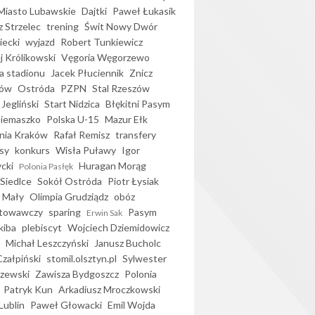
iasto Lubawskie
Dajtki
Paweł Łukasik
 Strzelec
trening
Świt Nowy Dwór
ecki
wyjazd
Robert Tunkiewicz
j Królikowski
Vęgoria Węgorzewo
 stadionu
Jacek Płuciennik
Znicz
ków
Ostróda
PZPN
Stal Rzeszów
Jegliński
Start Nidzica
Błękitni Pasym
Siemaszko
Polska U-15
Mazur Ełk
nia Kraków
Rafał Remisz
transfery
sy
konkurs
Wisła Puławy
Igor
ycki
Huragan Morąg
Polonia Pasłęk
Siedlce
Sokół Ostróda
Piotr Łysiak
 Mały
Olimpia Grudziądz
obóz
otowawczy
sparing
Pasym
Erwin Sak
kiba
plebiscyt
Wojciech Dziemidowicz
Michał Leszczyński
Janusz Bucholc
Czałpiński
stomil.olsztyn.pl
Sylwester
zewski
Zawisza Bydgoszcz
Polonia
Patryk Kun
Arkadiusz Mroczkowski
Lublin
Paweł Głowacki
Emil Wojda