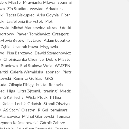
bre Miasto
Mławianka Mława
sparingi
ewo
Zin Stadion
wywiad
Arkadiusz
ki
Tęcza Biskupiec
Arka Gdynia
Piotr
cki
Jagiellonia Białystok
Piotr
ewski
Michał Alancewicz
ultras
Łódzki
portowy
Paweł Tomkiewicz
Grzegorz
Bytovia Bytów
licytacje
Adam Łopatko
 Ząbki
Jeziorak Iława
Mrągowia
wo
Pisa Barczewo
Dawid Szymonowicz
y
Chojniczanka Chojnice
Dobre Miasto
 Braniewo
Stal Stalowa Wola
WMZPN
artki
Galeria Warmińska
sponsor
Piotr
kowski
Rominta Gołdap
GKS
uda
Olimpia Elbląg
Łukta
Resovia
iec
I liga
Ultra(S)tomiL
treningi
Miedź
a
GKS Tychy
Wisła Płock
III liga
 Kielce
Lechia Gdańsk
Stomil Olsztyn -
y
AS Stomil Olsztyn
R-Gol
terminarz
Alancewicz
Michał Glanowski
Tomasz
Szymon Kaźmierowski
Górnik Zabrze
ie Lubin
Arkadiusz Czarnecki
Orange