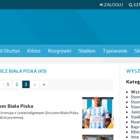
ZALOGUJ
SZ
l Olsztyn
Kibice
Rozgrywki
Stadion
Typowanie
Sk
Z BIAŁA PISKA (49)
WYSZ
Kateg
1
2
3
Wsz
Stom
Stom
em Biała Piska
Stomi
Juni
 trenuje z czwartoligowym Zniczem Biała Piska.
Stad
dzie jesiennej.
Nowy
Repr
Kibi
Inne