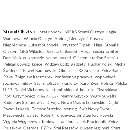
Stomil Olsztyn
Józef Łobocki
MOKS Stomil Olsztyn
Legia
Warszawa
Warmia Olsztyn
Andrzej Biedrzycki
Puszcza
Niepołomice
Łukasz Suchocki
Krzysztof Filipek
II liga
Stomil II
Olsztyn
GKS Wikielec
IV liga
sędzia
arbiter
Bartosz Bartkowski
Dominik Kun
kontuzje
walne
zarząd
Olsztyn
stadion Stomilu
Pelikan Łowicz
kibice
Widzew Łódź
gadżety
Puchar Polski
Michał
Świderski
Paweł Baranowski
Okocimski KS Brzesko
Znicz Biała
Piska
Zbigniew Kaczmarek
konferencja prasowa
wypowiedź
rozmowa
bilety
Stomil Olsztyn - juniorzy
Karol Żwir
Polska
Polska
U-17
Daniel Michałowski
stomil-sklep.pl
koszulki
Ekstraklasa
Piotr Grzymowicz
Mamry Giżycko
Wigry Suwałki
Artur Aluszyk
Radosław Stefanowicz
Drwęca Nowe Miasto Lubawskie
Dajtki
Paweł Łukasik
Tomasz Strzelec
trening
Świt Nowy Dwór
Mazowiecki
wyjazd
Robert Tunkiewicz
Andrzej Królikowski
Vęgoria Węgorzewo
budowa stadionu
Jacek Płuciennik
Znicz
Pruszków
Ostróda
PZPN
Stal Rzeszów
Łukasz Jegliński
Start