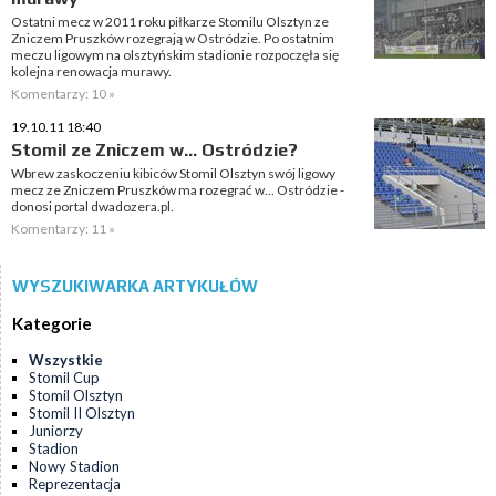
Ostatni mecz w 2011 roku piłkarze Stomilu Olsztyn ze
Zniczem Pruszków rozegrają w Ostródzie. Po ostatnim
meczu ligowym na olsztyńskim stadionie rozpoczęła się
kolejna renowacja murawy.
Komentarzy: 10 »
19.10.11 18:40
Stomil ze Zniczem w... Ostródzie?
Wbrew zaskoczeniu kibiców Stomil Olsztyn swój ligowy
mecz ze Zniczem Pruszków ma rozegrać w... Ostródzie -
donosi portal dwadozera.pl.
Komentarzy: 11 »
WYSZUKIWARKA ARTYKUŁÓW
Kategorie
Wszystkie
Stomil Cup
Stomil Olsztyn
Stomil II Olsztyn
Juniorzy
Stadion
Nowy Stadion
Reprezentacja