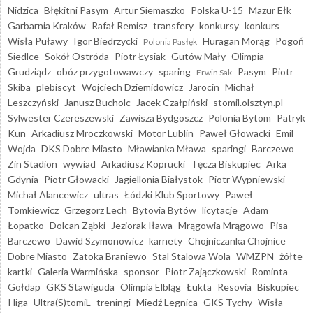
Nidzica
Błękitni Pasym
Artur Siemaszko
Polska U-15
Mazur Ełk
Garbarnia Kraków
Rafał Remisz
transfery
konkursy
konkurs
Wisła Puławy
Igor Biedrzycki
Huragan Morąg
Pogoń
Polonia Pasłęk
Siedlce
Sokół Ostróda
Piotr Łysiak
Gutów Mały
Olimpia
Grudziądz
obóz przygotowawczy
sparing
Pasym
Piotr
Erwin Sak
Skiba
plebiscyt
Wojciech Dziemidowicz
Jarocin
Michał
Leszczyński
Janusz Bucholc
Jacek Czałpiński
stomil.olsztyn.pl
Sylwester Czereszewski
Zawisza Bydgoszcz
Polonia Bytom
Patryk
Kun
Arkadiusz Mroczkowski
Motor Lublin
Paweł Głowacki
Emil
Wojda
DKS Dobre Miasto
Mławianka Mława
sparingi
Barczewo
Zin Stadion
wywiad
Arkadiusz Koprucki
Tęcza Biskupiec
Arka
Gdynia
Piotr Głowacki
Jagiellonia Białystok
Piotr Wypniewski
Michał Alancewicz
ultras
Łódzki Klub Sportowy
Paweł
Tomkiewicz
Grzegorz Lech
Bytovia Bytów
licytacje
Adam
Łopatko
Dolcan Ząbki
Jeziorak Iława
Mrągowia Mrągowo
Pisa
Barczewo
Dawid Szymonowicz
karnety
Chojniczanka Chojnice
Dobre Miasto
Zatoka Braniewo
Stal Stalowa Wola
WMZPN
żółte
kartki
Galeria Warmińska
sponsor
Piotr Zajączkowski
Rominta
Gołdap
GKS Stawiguda
Olimpia Elbląg
Łukta
Resovia
Biskupiec
I liga
Ultra(S)tomiL
treningi
Miedź Legnica
GKS Tychy
Wisła