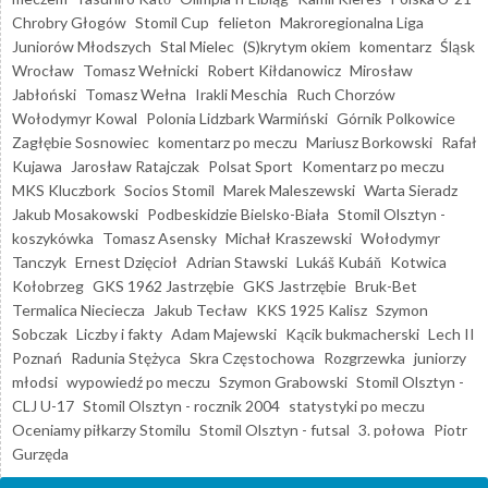
Chrobry Głogów
Stomil Cup
felieton
Makroregionalna Liga
Juniorów Młodszych
Stal Mielec
(S)krytym okiem
komentarz
Śląsk
Wrocław
Tomasz Wełnicki
Robert Kiłdanowicz
Mirosław
Jabłoński
Tomasz Wełna
Irakli Meschia
Ruch Chorzów
Wołodymyr Kowal
Polonia Lidzbark Warmiński
Górnik Polkowice
Zagłębie Sosnowiec
komentarz po meczu
Mariusz Borkowski
Rafał
Kujawa
Jarosław Ratajczak
Polsat Sport
Komentarz po meczu
MKS Kluczbork
Socios Stomil
Marek Maleszewski
Warta Sieradz
Jakub Mosakowski
Podbeskidzie Bielsko-Biała
Stomil Olsztyn -
koszykówka
Tomasz Asensky
Michał Kraszewski
Wołodymyr
Tanczyk
Ernest Dzięcioł
Adrian Stawski
Lukáš Kubáň
Kotwica
Kołobrzeg
GKS 1962 Jastrzębie
GKS Jastrzębie
Bruk-Bet
Termalica Nieciecza
Jakub Tecław
KKS 1925 Kalisz
Szymon
Sobczak
Liczby i fakty
Adam Majewski
Kącik bukmacherski
Lech II
Poznań
Radunia Stężyca
Skra Częstochowa
Rozgrzewka
juniorzy
młodsi
wypowiedź po meczu
Szymon Grabowski
Stomil Olsztyn -
CLJ U-17
Stomil Olsztyn - rocznik 2004
statystyki po meczu
Oceniamy piłkarzy Stomilu
Stomil Olsztyn - futsal
3. połowa
Piotr
Gurzęda