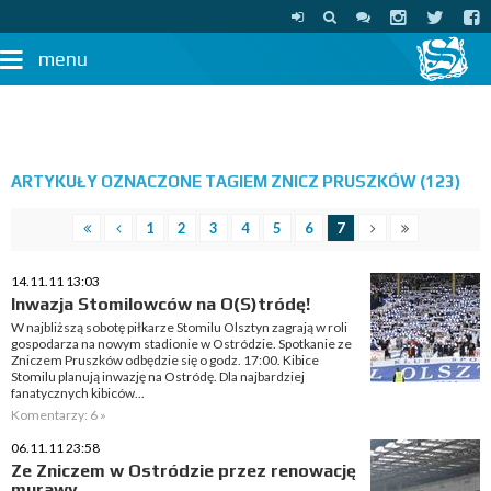
menu
ARTYKUŁY OZNACZONE TAGIEM ZNICZ PRUSZKÓW (123)
1
2
3
4
5
6
7
14.11.11 13:03
Inwazja Stomilowców na O(S)tródę!
W najbliższą sobotę piłkarze Stomilu Olsztyn zagrają w roli
gospodarza na nowym stadionie w Ostródzie. Spotkanie ze
Zniczem Pruszków odbędzie się o godz. 17:00. Kibice
Stomilu planują inwazję na Ostródę. Dla najbardziej
fanatycznych kibiców...
Komentarzy: 6 »
06.11.11 23:58
Ze Zniczem w Ostródzie przez renowację
murawy