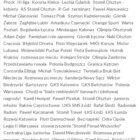
Płock
III liga
Korona Kielce
Lechia Gdańsk
Stomil Olsztyn -
kobiety
AS Stomil Olsztyn
R-Gol
terminarz
Paweł Alancewicz
Michał Glanowski
Tomasz Ptak
Szymon Kaźmierowski
Górnik
Zabrze
Zagłębie Lubin
Arkadiusz Czarnecki
Orange Sport
Warta
Poznań
Bogdanka Łęczna
Mindaugas Kalonas
Olimpia Olsztynek
Adam Zejer
Pamiętam i nie zapomnę
Górnik Łęczna
Naki Olsztyn
Cracovia
Błękitni Orneta
Piotr Klepczarek
MKS Korsze
Motor
Lubawa
Wojewódzki Puchar Polski
Flota Świnoujście
Hutnik
Kraków
rozmowa po meczu
Kolejarz Stróże
Olimpia Zambrów
Przedstawiamy rywala
Polonia Bydgoszcz
Granica Kętrzyn
Concordia Elbląg
Michał Trzeciakiewicz
Termalica Bruk-Bet
Nieciecza
Rozmowa po meczu
Sandecja Nowy Sącz
Wiktor
Biedrzycki
Bartoszyce
GKS Katowice
GKS Bełchatów
Polonia
Warszawa
Chodź w "biało-niebieskich" barwach i zdobywaj
nagrody!
Kamil Hempel
Paweł Piceluk
Stomil Olsztyn - juniorzy
młodsi
Raków Częstochowa
UKS SMS Łódź
Rafał Śledź
Radomiak
Radom
Paweł Kaczmarek
Stomil Travel
ŁKS Łódź
ŁKS Łomża
Rozwój Katowice
Piotr Darmochwał
Bez napinki
Odra Opole
Legia II Warszawa
stowarzyszenie "Stomil Ponad Wszystko"
Centralna Liga Juniorów
Dawid Mieczkowski
Rozmowa przed
meczem
Yasuhiro Katō
Olimpia II Elbląg
Kamil Kiereś
Polska U-21