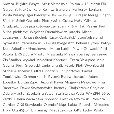
Nidzica
Błękitni Pasym
Artur Siemaszko
Polska U-15
Mazur Ełk
Garbarnia Kraków
Rafał Remisz
transfery
konkursy
konkurs
Wisła Puławy
Igor Biedrzycki
Huragan Morąg
Pogoń
Polonia Pasłęk
Siedlce
Sokół Ostróda
Piotr Łysiak
Gutów Mały
Olimpia
Grudziądz
obóz przygotowawczy
sparing
Pasym
Piotr
Erwin Sak
Skiba
plebiscyt
Wojciech Dziemidowicz
Jarocin
Michał
Leszczyński
Janusz Bucholc
Jacek Czałpiński
stomil.olsztyn.pl
Sylwester Czereszewski
Zawisza Bydgoszcz
Polonia Bytom
Patryk
Kun
Arkadiusz Mroczkowski
Motor Lublin
Paweł Głowacki
Emil
Wojda
DKS Dobre Miasto
Mławianka Mława
sparingi
Barczewo
Zin Stadion
wywiad
Arkadiusz Koprucki
Tęcza Biskupiec
Arka
Gdynia
Piotr Głowacki
Jagiellonia Białystok
Piotr Wypniewski
Michał Alancewicz
ultras
Łódzki Klub Sportowy
Paweł
Tomkiewicz
Grzegorz Lech
Bytovia Bytów
licytacje
Adam
Łopatko
Dolcan Ząbki
Jeziorak Iława
Mrągowia Mrągowo
Pisa
Barczewo
Dawid Szymonowicz
karnety
Chojniczanka Chojnice
Dobre Miasto
Zatoka Braniewo
Stal Stalowa Wola
WMZPN
żółte
kartki
Galeria Warmińska
sponsor
Piotr Zajączkowski
Rominta
Gołdap
GKS Stawiguda
Olimpia Elbląg
Łukta
Resovia
Biskupiec
I liga
Ultra(S)tomiL
treningi
Miedź Legnica
GKS Tychy
Wisła