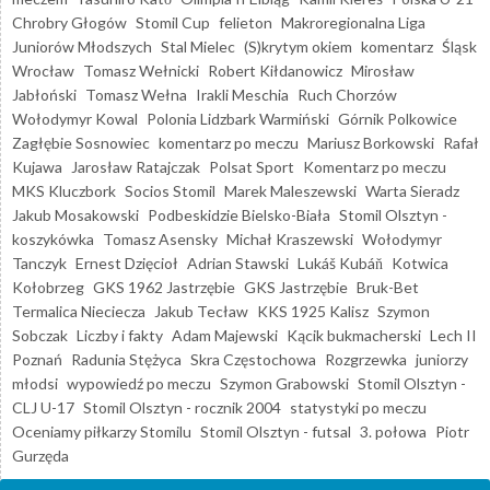
Chrobry Głogów
Stomil Cup
felieton
Makroregionalna Liga
Juniorów Młodszych
Stal Mielec
(S)krytym okiem
komentarz
Śląsk
Wrocław
Tomasz Wełnicki
Robert Kiłdanowicz
Mirosław
Jabłoński
Tomasz Wełna
Irakli Meschia
Ruch Chorzów
Wołodymyr Kowal
Polonia Lidzbark Warmiński
Górnik Polkowice
Zagłębie Sosnowiec
komentarz po meczu
Mariusz Borkowski
Rafał
Kujawa
Jarosław Ratajczak
Polsat Sport
Komentarz po meczu
MKS Kluczbork
Socios Stomil
Marek Maleszewski
Warta Sieradz
Jakub Mosakowski
Podbeskidzie Bielsko-Biała
Stomil Olsztyn -
koszykówka
Tomasz Asensky
Michał Kraszewski
Wołodymyr
Tanczyk
Ernest Dzięcioł
Adrian Stawski
Lukáš Kubáň
Kotwica
Kołobrzeg
GKS 1962 Jastrzębie
GKS Jastrzębie
Bruk-Bet
Termalica Nieciecza
Jakub Tecław
KKS 1925 Kalisz
Szymon
Sobczak
Liczby i fakty
Adam Majewski
Kącik bukmacherski
Lech II
Poznań
Radunia Stężyca
Skra Częstochowa
Rozgrzewka
juniorzy
młodsi
wypowiedź po meczu
Szymon Grabowski
Stomil Olsztyn -
CLJ U-17
Stomil Olsztyn - rocznik 2004
statystyki po meczu
Oceniamy piłkarzy Stomilu
Stomil Olsztyn - futsal
3. połowa
Piotr
Gurzęda