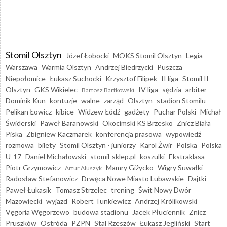
Stomil Olsztyn
Józef Łobocki
MOKS Stomil Olsztyn
Legia
Warszawa
Warmia Olsztyn
Andrzej Biedrzycki
Puszcza
Niepołomice
Łukasz Suchocki
Krzysztof Filipek
II liga
Stomil II
Olsztyn
GKS Wikielec
IV liga
sędzia
arbiter
Bartosz Bartkowski
Dominik Kun
kontuzje
walne
zarząd
Olsztyn
stadion Stomilu
Pelikan Łowicz
kibice
Widzew Łódź
gadżety
Puchar Polski
Michał
Świderski
Paweł Baranowski
Okocimski KS Brzesko
Znicz Biała
Piska
Zbigniew Kaczmarek
konferencja prasowa
wypowiedź
rozmowa
bilety
Stomil Olsztyn - juniorzy
Karol Żwir
Polska
Polska
U-17
Daniel Michałowski
stomil-sklep.pl
koszulki
Ekstraklasa
Piotr Grzymowicz
Mamry Giżycko
Wigry Suwałki
Artur Aluszyk
Radosław Stefanowicz
Drwęca Nowe Miasto Lubawskie
Dajtki
Paweł Łukasik
Tomasz Strzelec
trening
Świt Nowy Dwór
Mazowiecki
wyjazd
Robert Tunkiewicz
Andrzej Królikowski
Vęgoria Węgorzewo
budowa stadionu
Jacek Płuciennik
Znicz
Pruszków
Ostróda
PZPN
Stal Rzeszów
Łukasz Jegliński
Start