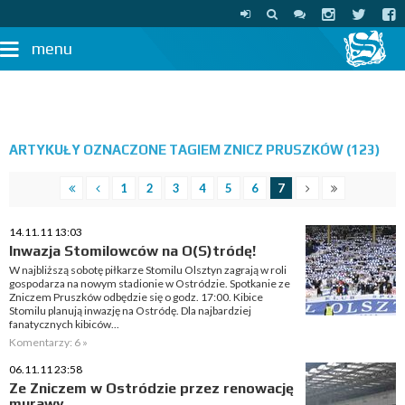
menu
ARTYKUŁY OZNACZONE TAGIEM ZNICZ PRUSZKÓW (123)
1
2
3
4
5
6
7
14.11.11 13:03
Inwazja Stomilowców na O(S)tródę!
W najbliższą sobotę piłkarze Stomilu Olsztyn zagrają w roli
gospodarza na nowym stadionie w Ostródzie. Spotkanie ze
Zniczem Pruszków odbędzie się o godz. 17:00. Kibice
Stomilu planują inwazję na Ostródę. Dla najbardziej
fanatycznych kibiców...
Komentarzy: 6 »
06.11.11 23:58
Ze Zniczem w Ostródzie przez renowację
murawy