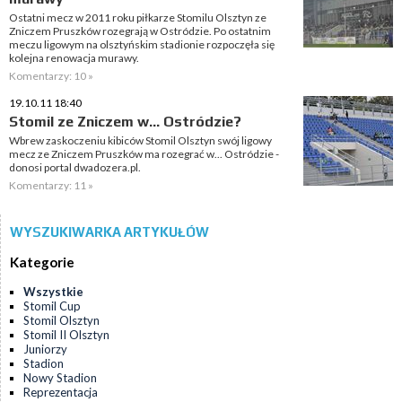
Ostatni mecz w 2011 roku piłkarze Stomilu Olsztyn ze
Zniczem Pruszków rozegrają w Ostródzie. Po ostatnim
meczu ligowym na olsztyńskim stadionie rozpoczęła się
kolejna renowacja murawy.
Komentarzy: 10 »
19.10.11 18:40
Stomil ze Zniczem w... Ostródzie?
Wbrew zaskoczeniu kibiców Stomil Olsztyn swój ligowy
mecz ze Zniczem Pruszków ma rozegrać w... Ostródzie -
donosi portal dwadozera.pl.
Komentarzy: 11 »
WYSZUKIWARKA ARTYKUŁÓW
Kategorie
Wszystkie
Stomil Cup
Stomil Olsztyn
Stomil II Olsztyn
Juniorzy
Stadion
Nowy Stadion
Reprezentacja