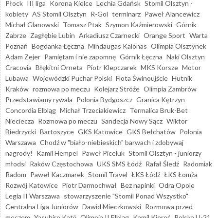
Płock
III liga
Korona Kielce
Lechia Gdańsk
Stomil Olsztyn -
kobiety
AS Stomil Olsztyn
R-Gol
terminarz
Paweł Alancewicz
Michał Glanowski
Tomasz Ptak
Szymon Kaźmierowski
Górnik
Zabrze
Zagłębie Lubin
Arkadiusz Czarnecki
Orange Sport
Warta
Poznań
Bogdanka Łęczna
Mindaugas Kalonas
Olimpia Olsztynek
Adam Zejer
Pamiętam i nie zapomnę
Górnik Łęczna
Naki Olsztyn
Cracovia
Błękitni Orneta
Piotr Klepczarek
MKS Korsze
Motor
Lubawa
Wojewódzki Puchar Polski
Flota Świnoujście
Hutnik
Kraków
rozmowa po meczu
Kolejarz Stróże
Olimpia Zambrów
Przedstawiamy rywala
Polonia Bydgoszcz
Granica Kętrzyn
Concordia Elbląg
Michał Trzeciakiewicz
Termalica Bruk-Bet
Nieciecza
Rozmowa po meczu
Sandecja Nowy Sącz
Wiktor
Biedrzycki
Bartoszyce
GKS Katowice
GKS Bełchatów
Polonia
Warszawa
Chodź w "biało-niebieskich" barwach i zdobywaj
nagrody!
Kamil Hempel
Paweł Piceluk
Stomil Olsztyn - juniorzy
młodsi
Raków Częstochowa
UKS SMS Łódź
Rafał Śledź
Radomiak
Radom
Paweł Kaczmarek
Stomil Travel
ŁKS Łódź
ŁKS Łomża
Rozwój Katowice
Piotr Darmochwał
Bez napinki
Odra Opole
Legia II Warszawa
stowarzyszenie "Stomil Ponad Wszystko"
Centralna Liga Juniorów
Dawid Mieczkowski
Rozmowa przed
meczem
Yasuhiro Katō
Olimpia II Elbląg
Kamil Kiereś
Polska U-21