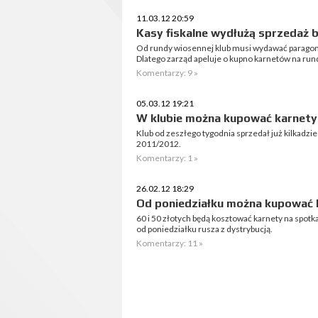
11.03.12 20:59
Kasy fiskalne wydłużą sprzedaż 
Od rundy wiosennej klub musi wydawać paragon z
Dlatego zarząd apeluje o kupno karnetów na ru
Komentarzy: 9 »
05.03.12 19:21
W klubie można kupować karnety
Klub od zeszłego tygodnia sprzedał już kilkadz
2011/2012.
Komentarzy: 1 »
26.02.12 18:29
Od poniedziałku można kupować 
60 i 50 złotych będą kosztować karnety na spotk
od poniedziałku rusza z dystrybucją.
Komentarzy: 11 »