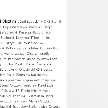
l Olsztyn
Józef Łobocki
MOKS Stomil
n
Legia Warszawa
Warmia Olsztyn
j Biedrzycki
Puszcza Niepołomice
 Suchocki
Krzysztof Filipek
II liga
II Olsztyn
GKS Wikielec
Bartosz
IV liga
sędzia
arbiter
Dominik Kun
ski
je
walne
zarząd
Olsztyn
stadion
u
Pelikan Łowicz
kibice
Widzew Łódź
y
Puchar Polski
Michał Świderski
Baranowski
Okocimski KS Brzesko
iała Piska
Zbigniew Kaczmarek
encja prasowa
wypowiedź
rozmowa
Stomil Olsztyn - juniorzy
Karol Żwir
Polska U-17
Daniel Michałowski
sklep.pl
koszulki
Ekstraklasa
Piotr
owicz
Mamry Giżycko
Artur Aluszyk
Suwałki
Radosław Stefanowicz
Drwęca