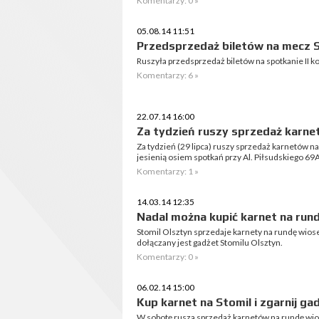
Komentarzy: 0 »
05.08.14 11:51
Przedsprzedaż biletów na mecz S
Ruszyła przedsprzedaż biletów na spotkanie II kole
Komentarzy: 6 »
22.07.14 16:00
Za tydzień ruszy sprzedaż karne
Za tydzień (29 lipca) ruszy sprzedaż karnetów n
jesienią osiem spotkań przy Al. Piłsudskiego 69A
Komentarzy: 1 »
14.03.14 12:35
Nadal można kupić karnet na run
Stomil Olsztyn sprzedaje karnety na rundę wio
dołączany jest gadżet Stomilu Olsztyn.
Komentarzy: 0 »
06.02.14 15:00
Kup karnet na Stomil i zgarnij ga
W sobotę rusza sprzedaż karnetów na rundę wios