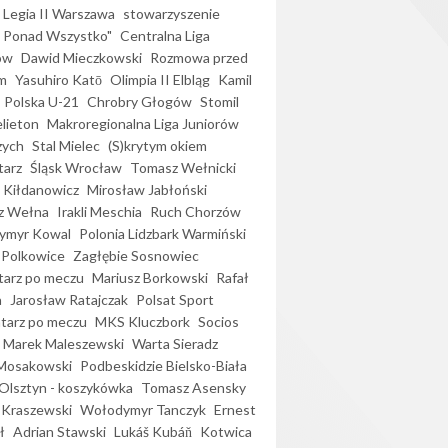
Legia II Warszawa
stowarzyszenie
l Ponad Wszystko"
Centralna Liga
ów
Dawid Mieczkowski
Rozmowa przed
m
Yasuhiro Katō
Olimpia II Elbląg
Kamil
Polska U-21
Chrobry Głogów
Stomil
elieton
Makroregionalna Liga Juniorów
zych
Stal Mielec
(S)krytym okiem
arz
Śląsk Wrocław
Tomasz Wełnicki
 Kiłdanowicz
Mirosław Jabłoński
z Wełna
Irakli Meschia
Ruch Chorzów
ymyr Kowal
Polonia Lidzbark Warmiński
 Polkowice
Zagłębie Sosnowiec
arz po meczu
Mariusz Borkowski
Rafał
a
Jarosław Ratajczak
Polsat Sport
arz po meczu
MKS Kluczbork
Socios
Marek Maleszewski
Warta Sieradz
Mosakowski
Podbeskidzie Bielsko-Biała
 Olsztyn - koszykówka
Tomasz Asensky
 Kraszewski
Wołodymyr Tanczyk
Ernest
ł
Adrian Stawski
Lukáš Kubáň
Kotwica