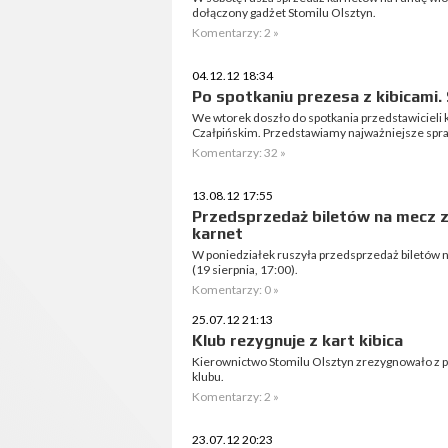
dołączony gadżet Stomilu Olsztyn.
Komentarzy: 2 »
04.12.12 18:34
Po spotkaniu prezesa z kibicami. 
We wtorek doszło do spotkania przedstawicieli 
Czałpińskim. Przedstawiamy najważniejsze spra
Komentarzy: 32 »
13.08.12 17:55
Przedsprzedaż biletów na mecz z
karnet
W poniedziałek ruszyła przedsprzedaż biletów na 
(19 sierpnia, 17:00).
Komentarzy: 0 »
25.07.12 21:13
Klub rezygnuje z kart kibica
Kierownictwo Stomilu Olsztyn zrezygnowało z pro
klubu.
Komentarzy: 2 »
23.07.12 20:23