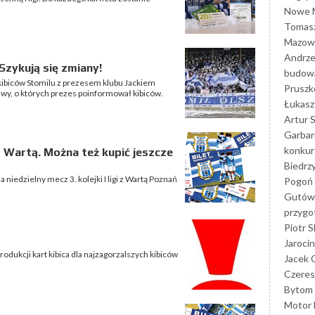
Nowe M
Tomasz
Mazowi
Andrze
Szykują się zmiany!
budowa
kibiców Stomilu z prezesem klubu Jackiem
Prusz
wy, o których prezes poinformował kibiców.
Łukasz 
Artur 
Garbar
konkur
 Wartą. Można też kupić jeszcze
Biedrz
niedzielny mecz 3. kolejki I ligi z Wartą Poznań
Pogoń 
Gutów
przyg
Piotr S
Jarocin
dukcji kart kibica dla najzagorzalszych kibiców
Jacek 
Czeres
Bytom
Motor 