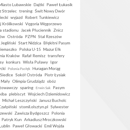
iasto Lubawskie
Dajtki
Paweł Łukasik
 Strzelec
trening
Świt Nowy Dwór
ecki
wyjazd
Robert Tunkiewicz
j Królikowski
Vęgoria Węgorzewo
 stadionu
Jacek Płuciennik
Znicz
ków
Ostróda
PZPN
Stal Rzeszów
Jegliński
Start Nidzica
Błękitni Pasym
Siemaszko
Polska U-15
Mazur Ełk
nia Kraków
Rafał Remisz
transfery
sy
konkurs
Wisła Puławy
Igor
ycki
Huragan Morąg
Polonia Pasłęk
Siedlce
Sokół Ostróda
Piotr Łysiak
 Mały
Olimpia Grudziądz
obóz
otowawczy
sparing
Pasym
Erwin Sak
kiba
plebiscyt
Wojciech Dziemidowicz
Michał Leszczyński
Janusz Bucholc
Czałpiński
stomil.olsztyn.pl
Sylwester
zewski
Zawisza Bydgoszcz
Polonia
Patryk Kun
Arkadiusz Mroczkowski
Lublin
Paweł Głowacki
Emil Wojda