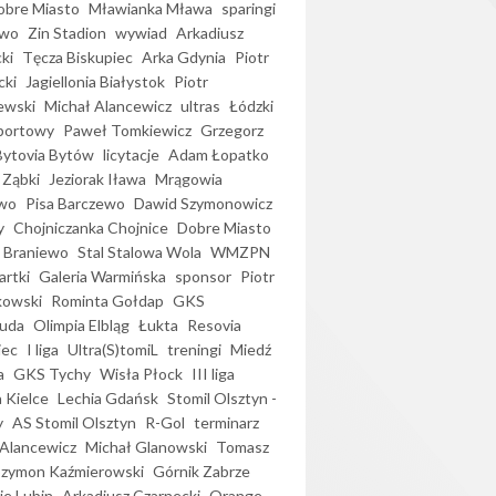
bre Miasto
Mławianka Mława
sparingi
ewo
Zin Stadion
wywiad
Arkadiusz
ki
Tęcza Biskupiec
Arka Gdynia
Piotr
cki
Jagiellonia Białystok
Piotr
ewski
Michał Alancewicz
ultras
Łódzki
portowy
Paweł Tomkiewicz
Grzegorz
Bytovia Bytów
licytacje
Adam Łopatko
 Ząbki
Jeziorak Iława
Mrągowia
wo
Pisa Barczewo
Dawid Szymonowicz
y
Chojniczanka Chojnice
Dobre Miasto
 Braniewo
Stal Stalowa Wola
WMZPN
artki
Galeria Warmińska
sponsor
Piotr
kowski
Rominta Gołdap
GKS
uda
Olimpia Elbląg
Łukta
Resovia
iec
I liga
Ultra(S)tomiL
treningi
Miedź
a
GKS Tychy
Wisła Płock
III liga
 Kielce
Lechia Gdańsk
Stomil Olsztyn -
y
AS Stomil Olsztyn
R-Gol
terminarz
Alancewicz
Michał Glanowski
Tomasz
Szymon Kaźmierowski
Górnik Zabrze
ie Lubin
Arkadiusz Czarnecki
Orange