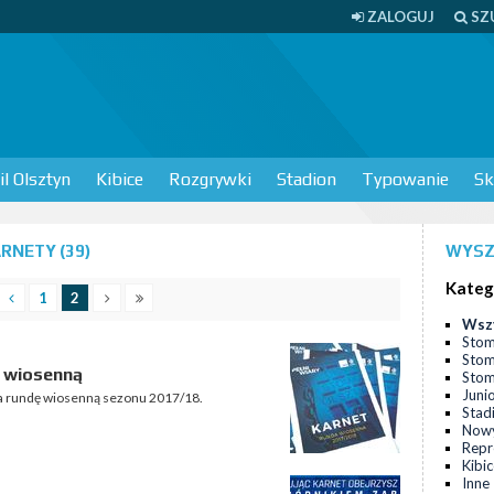
ZALOGUJ
SZ
l Olsztyn
Kibice
Rozgrywki
Stadion
Typowanie
Sk
RNETY (39)
WYSZ
Kateg
1
2
Wsz
Stom
Stom
ę wiosenną
Stomi
Juni
 na rundę wiosenną sezonu 2017/18.
Stad
Nowy
Repr
Kibi
Inne