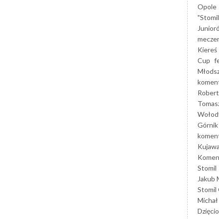
Opole
"Stomi
Junior
mecze
Kiereś
Cup
f
Młods
koment
Robert
Tomas
Wołod
Górnik
koment
Kujaw
Koment
Stomil
Jakub 
Stomil
Michał
Dzięcio