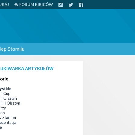
UKAJ
FORUM KIBICÓW
lep Stomilu
UKIWARKA ARTYKUŁÓW
orie
ystkie
il Cup
il Olsztyn
l II Olsztyn
orzy
ion
 Stadion
ezentacja
ce