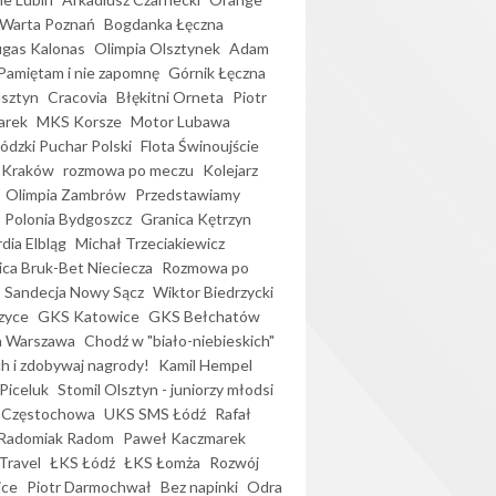
Warta Poznań
Bogdanka Łęczna
gas Kalonas
Olimpia Olsztynek
Adam
Pamiętam i nie zapomnę
Górnik Łęczna
lsztyn
Cracovia
Błękitni Orneta
Piotr
arek
MKS Korsze
Motor Lubawa
dzki Puchar Polski
Flota Świnoujście
 Kraków
rozmowa po meczu
Kolejarz
Olimpia Zambrów
Przedstawiamy
Polonia Bydgoszcz
Granica Kętrzyn
dia Elbląg
Michał Trzeciakiewicz
ica Bruk-Bet Nieciecza
Rozmowa po
Sandecja Nowy Sącz
Wiktor Biedrzycki
zyce
GKS Katowice
GKS Bełchatów
a Warszawa
Chodź w "biało-niebieskich"
h i zdobywaj nagrody!
Kamil Hempel
Piceluk
Stomil Olsztyn - juniorzy młodsi
 Częstochowa
UKS SMS Łódź
Rafał
Radomiak Radom
Paweł Kaczmarek
Travel
ŁKS Łódź
ŁKS Łomża
Rozwój
ice
Piotr Darmochwał
Bez napinki
Odra