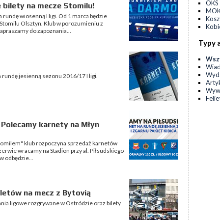
OKS 
bilety na mecze Stomilu!
MOKS
 rundę wiosenną I ligi. Od 1 marca będzie
Kos
 Stomilu Olsztyn. Klub w porozumieniu z
Kobi
Zapraszamy do zapoznania...
Typy 
Wsz
Wia
Wyda
 rundę jesienną sezonu 2016/17 I ligi.
Arty
Wyw
Feli
a! Polecamy karnety na Młyn
Stomilem" klub rozpoczyna sprzedaż karnetów
rzerwie wracamy na Stadion przy al. Piłsudskiego
ów odbędzie...
letów na mecz z Bytovią
nia ligowe rozgrywane w Ostródzie oraz bilety