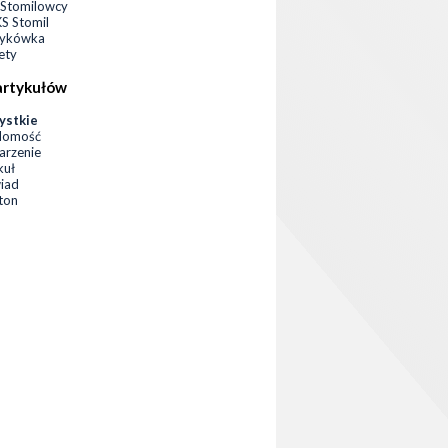
Stomilowcy
 Stomil
zykówka
ety
artykułów
ystkie
domość
rzenie
kuł
iad
eton