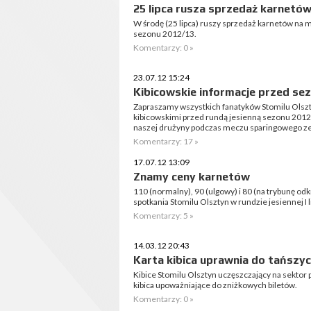
25 lipca rusza sprzedaż karnetó
W środę (25 lipca) ruszy sprzedaż karnetów na 
sezonu 2012/13.
Komentarzy: 0 »
23.07.12 15:24
Kibicowskie informacje przed se
Zapraszamy wszystkich fanatyków Stomilu Olszt
kibicowskimi przed rundą jesienną sezonu 2012
naszej drużyny podczas meczu sparingowego ze Z
Komentarzy: 17 »
17.07.12 13:09
Znamy ceny karnetów
110 (normalny), 90 (ulgowy) i 80 (na trybunę odk
spotkania Stomilu Olsztyn w rundzie jesiennej I li
Komentarzy: 5 »
14.03.12 20:43
Karta kibica uprawnia do tańszyc
Kibice Stomilu Olsztyn uczęszczający na sektor 
kibica upoważniające do zniżkowych biletów.
Komentarzy: 0 »