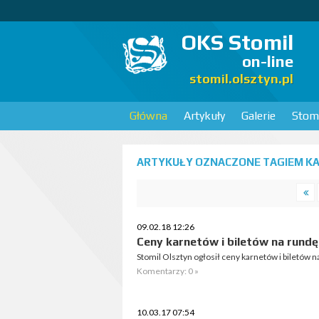
OKS Stomil
on-line
stomil.olsztyn.pl
Główna
Artykuły
Galerie
Stomi
ARTYKUŁY OZNACZONE TAGIEM KA
09.02.18 12:26
Ceny karnetów i biletów na rund
Stomil Olsztyn ogłosił ceny karnetów i biletów
Komentarzy: 0 »
10.03.17 07:54