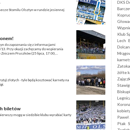
DKS Do
w
Barcz
mecze Stomilu Olsztyn w rundzie jesiennej
Kopruc
Głowa
Wypni
Klub S
zonem!
Lech
yn do zapoznania się z informacjami
Dolcan
/13. Przy okazji zachęcamy do wspierania
Mrągo
niczem Pruszków (25 lipca, 17:00,...
karnet
Zatoka
żółte k
Zającz
rytą) złotych - tyle będą kosztować karnety na
gi.
Stawig
Biskup
Legnic
Korona
h biletów
kobiet
pierwszy mogą w siedzibie klubu wyrabiać karty
Paweł 
Ptak
Zagłęb