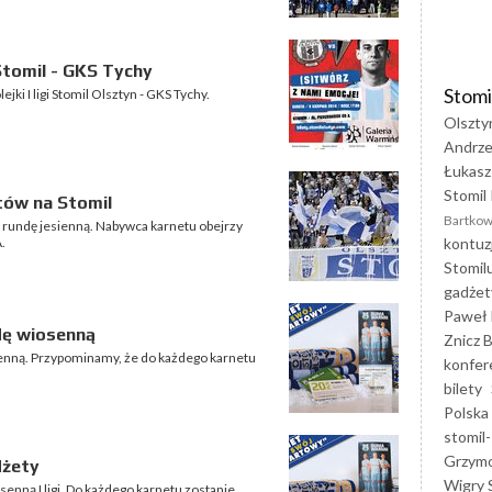
tomil - GKS Tychy
Stomi
jki I ligi Stomil Olsztyn - GKS Tychy.
Olszty
Andrze
Łukasz
Stomil 
tów na Stomil
Bartkow
a rundę jesienną. Nabywca karnetu obejrzy
kontuz
.
Stomil
gadżet
Paweł 
dę wiosenną
Znicz B
senną. Przypominamy, że do każdego karnetu
konfer
bilety
Polska
stomil-
Grzym
dżety
Wigry 
enną I ligi. Do każdego karnetu zostanie