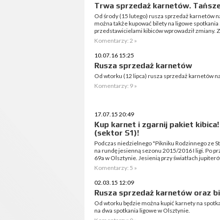
Trwa sprzedaż karnetów. Tańsze 
Od środy (15 lutego) rusza sprzedaż karnetów na
można także kupować bilety na ligowe spotkania
przedstawicielami kibiców wprowadził zmiany. 
Komentarzy: 2 »
10.07.16 15:25
Rusza sprzedaż karnetów
Od wtorku (12 lipca) rusza sprzedaż karnetów na
Komentarzy: 9 »
17.07.15 20:49
Kup karnet i zgarnij pakiet kibic
(sektor S1)!
Podczas niedzielnego "Pikniku Rodzinnego ze 
na rundę jesienną sezonu 2015/2016 I ligi. Po p
69a w Olsztynie. Jesienią przy światłach jupiter
Komentarzy: 5 »
02.03.15 12:09
Rusza sprzedaż karnetów oraz bi
Od wtorku będzie można kupić karnety na spotka
na dwa spotkania ligowe w Olsztynie.