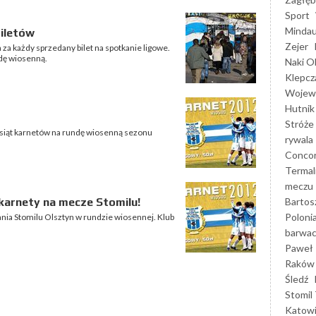
Sport
Mindau
biletów
Zejer
a każdy sprzedany bilet na spotkanie ligowe.
ndę wiosenną.
Naki O
Klepcz
Wojewó
Hutnik
Stróże
iesiąt karnetów na rundę wiosenną sezonu
rywala
Concor
Termal
meczu
Bartos
karnety na mecze Stomilu!
Poloni
ania Stomilu Olsztyn w rundzie wiosennej. Klub
barwac
Paweł 
Raków
Śledź
Stomil 
Katow