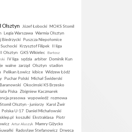
l Olsztyn
Józef Łobocki
MOKS Stomil
n
Legia Warszawa
Warmia Olsztyn
j Biedrzycki
Puszcza Niepołomice
 Suchocki
Krzysztof Filipek
II liga
II Olsztyn
GKS Wikielec
Bartosz
IV liga
sędzia
arbiter
Dominik Kun
ski
je
walne
zarząd
Olsztyn
stadion
u
Pelikan Łowicz
kibice
Widzew Łódź
y
Puchar Polski
Michał Świderski
Baranowski
Okocimski KS Brzesko
iała Piska
Zbigniew Kaczmarek
encja prasowa
wypowiedź
rozmowa
Stomil Olsztyn - juniorzy
Karol Żwir
Polska U-17
Daniel Michałowski
sklep.pl
koszulki
Ekstraklasa
Piotr
owicz
Mamry Giżycko
Artur Aluszyk
Suwałki
Radosław Stefanowicz
Drwęca