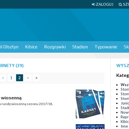
ZALOGUJ
SZ
l Olsztyn
Kibice
Rozgrywki
Stadion
Typowanie
Sk
RNETY (39)
WYSZ
Kateg
1
2
Wsz
Stom
Stom
ę wiosenną
Stomi
Juni
 na rundę wiosenną sezonu 2017/18.
Stad
Nowy
Repr
Kibi
Inne