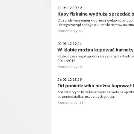
11.03.12 20:59
Kasy fiskalne wydłużą sprzedaż 
Od rundy wiosennej klub musi wydawać paragon z
Dlatego zarząd apeluje o kupno karnetów na ru
Komentarzy: 9 »
05.03.12 19:21
W klubie można kupować karnety
Klub od zeszłego tygodnia sprzedał już kilkadz
2011/2012.
Komentarzy: 1 »
26.02.12 18:29
Od poniedziałku można kupować 
60 i 50 złotych będą kosztować karnety na spotk
od poniedziałku rusza z dystrybucją.
Komentarzy: 11 »