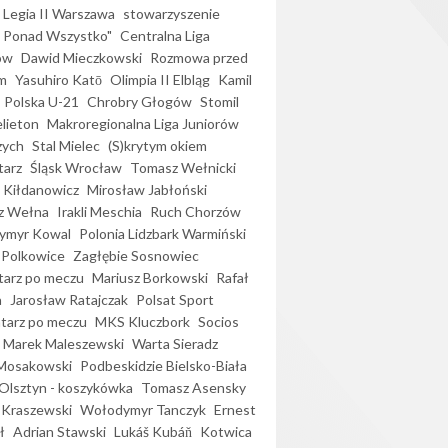
Legia II Warszawa
stowarzyszenie
l Ponad Wszystko"
Centralna Liga
ów
Dawid Mieczkowski
Rozmowa przed
m
Yasuhiro Katō
Olimpia II Elbląg
Kamil
Polska U-21
Chrobry Głogów
Stomil
elieton
Makroregionalna Liga Juniorów
zych
Stal Mielec
(S)krytym okiem
arz
Śląsk Wrocław
Tomasz Wełnicki
 Kiłdanowicz
Mirosław Jabłoński
z Wełna
Irakli Meschia
Ruch Chorzów
ymyr Kowal
Polonia Lidzbark Warmiński
 Polkowice
Zagłębie Sosnowiec
arz po meczu
Mariusz Borkowski
Rafał
a
Jarosław Ratajczak
Polsat Sport
arz po meczu
MKS Kluczbork
Socios
Marek Maleszewski
Warta Sieradz
Mosakowski
Podbeskidzie Bielsko-Biała
 Olsztyn - koszykówka
Tomasz Asensky
 Kraszewski
Wołodymyr Tanczyk
Ernest
ł
Adrian Stawski
Lukáš Kubáň
Kotwica