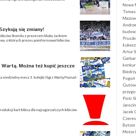
Nowe M
Tomasz
Mazowi
Andrze
Szykują się zmiany!
budowa
kibiców Stomilu z prezesem klubu Jackiem
Prusz
wy, o których prezes poinformował kibiców.
Łukasz 
Artur 
Garbar
konkur
 Wartą. Można też kupić jeszcze
Biedrz
niedzielny mecz 3. kolejki I ligi z Wartą Poznań
Pogoń 
Gutów
przyg
Piotr S
Jarocin
dukcji kart kibica dla najzagorzalszych kibiców
Jacek 
Czeres
Bytom
Motor 