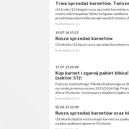
Trwa sprzedaż karnetów. Tańsze 
Od środy (15 lutego) rusza sprzedaż karnetów na
można także kupować bilety na ligowe spotkania
przedstawicielami kibiców wprowadził zmiany. 
Komentarzy: 2 »
10.07.16 15:25
Rusza sprzedaż karnetów
Od wtorku (12 lipca) rusza sprzedaż karnetów na
Komentarzy: 9 »
17.07.15 20:49
Kup karnet i zgarnij pakiet kibic
(sektor S1)!
Podczas niedzielnego "Pikniku Rodzinnego ze 
na rundę jesienną sezonu 2015/2016 I ligi. Po p
69a w Olsztynie. Jesienią przy światłach jupiter
Komentarzy: 5 »
02.03.15 12:09
Rusza sprzedaż karnetów oraz bi
Od wtorku będzie można kupić karnety na spotka
na dwa spotkania ligowe w Olsztynie.