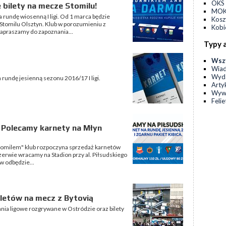
OKS 
bilety na mecze Stomilu!
MOKS
 rundę wiosenną I ligi. Od 1 marca będzie
Kos
 Stomilu Olsztyn. Klub w porozumieniu z
Kobi
Zapraszamy do zapoznania...
Typy 
Wsz
Wia
Wyda
 rundę jesienną sezonu 2016/17 I ligi.
Arty
Wyw
Feli
a! Polecamy karnety na Młyn
Stomilem" klub rozpoczyna sprzedaż karnetów
rzerwie wracamy na Stadion przy al. Piłsudskiego
ów odbędzie...
letów na mecz z Bytovią
nia ligowe rozgrywane w Ostródzie oraz bilety