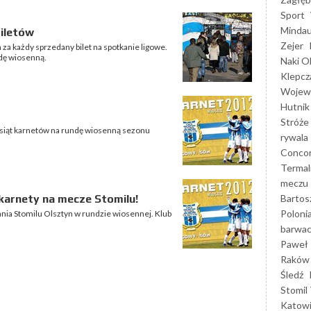
Sport
Mindau
biletów
Zejer
a każdy sprzedany bilet na spotkanie ligowe.
ndę wiosenną.
Naki O
Klepcz
Wojewó
Hutnik
Stróże
iesiąt karnetów na rundę wiosenną sezonu
rywala
Concor
Termal
meczu
Bartos
karnety na mecze Stomilu!
Poloni
ania Stomilu Olsztyn w rundzie wiosennej. Klub
barwac
Paweł 
Raków
Śledź
Stomil 
Katow