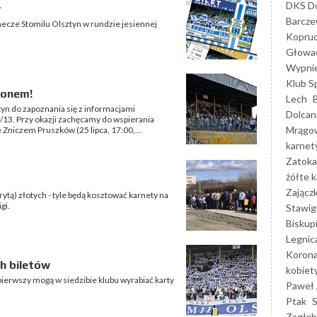
DKS Do
w
Barcz
mecze Stomilu Olsztyn w rundzie jesiennej
Kopruc
Głowa
Wypni
Klub S
zonem!
Lech
yn do zapoznania się z informacjami
Dolcan
/13. Przy okazji zachęcamy do wspierania
Mrągo
niczem Pruszków (25 lipca, 17:00,...
karnet
Zatoka
żółte k
Zającz
rytą) złotych - tyle będą kosztować karnety na
gi.
Stawig
Biskup
Legnic
Korona
h biletów
kobiet
pierwszy mogą w siedzibie klubu wyrabiać karty
Paweł 
Ptak
Zagłęb