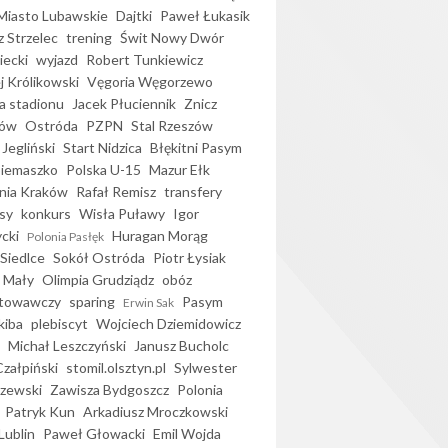
iasto Lubawskie
Dajtki
Paweł Łukasik
 Strzelec
trening
Świt Nowy Dwór
ecki
wyjazd
Robert Tunkiewicz
j Królikowski
Vęgoria Węgorzewo
 stadionu
Jacek Płuciennik
Znicz
ków
Ostróda
PZPN
Stal Rzeszów
Jegliński
Start Nidzica
Błękitni Pasym
Siemaszko
Polska U-15
Mazur Ełk
nia Kraków
Rafał Remisz
transfery
sy
konkurs
Wisła Puławy
Igor
ycki
Huragan Morąg
Polonia Pasłęk
Siedlce
Sokół Ostróda
Piotr Łysiak
 Mały
Olimpia Grudziądz
obóz
otowawczy
sparing
Pasym
Erwin Sak
kiba
plebiscyt
Wojciech Dziemidowicz
Michał Leszczyński
Janusz Bucholc
Czałpiński
stomil.olsztyn.pl
Sylwester
zewski
Zawisza Bydgoszcz
Polonia
Patryk Kun
Arkadiusz Mroczkowski
Lublin
Paweł Głowacki
Emil Wojda