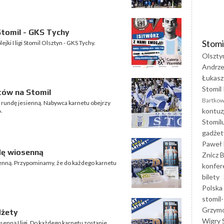
tomil - GKS Tychy
Stomi
jki I ligi Stomil Olsztyn - GKS Tychy.
Olszty
Andrze
Łukasz
Stomil 
tów na Stomil
Bartkow
a rundę jesienną. Nabywca karnetu obejrzy
kontuz
.
Stomil
gadżet
Paweł 
dę wiosenną
Znicz B
senną. Przypominamy, że do każdego karnetu
konfer
bilety
Polska
stomil-
Grzym
dżety
Wigry 
enną I ligi. Do każdego karnetu zostanie