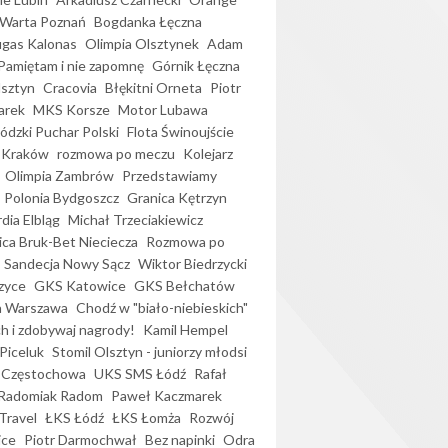
Warta Poznań
Bogdanka Łęczna
gas Kalonas
Olimpia Olsztynek
Adam
Pamiętam i nie zapomnę
Górnik Łęczna
lsztyn
Cracovia
Błękitni Orneta
Piotr
arek
MKS Korsze
Motor Lubawa
dzki Puchar Polski
Flota Świnoujście
 Kraków
rozmowa po meczu
Kolejarz
Olimpia Zambrów
Przedstawiamy
Polonia Bydgoszcz
Granica Kętrzyn
dia Elbląg
Michał Trzeciakiewicz
ica Bruk-Bet Nieciecza
Rozmowa po
Sandecja Nowy Sącz
Wiktor Biedrzycki
zyce
GKS Katowice
GKS Bełchatów
a Warszawa
Chodź w "biało-niebieskich"
h i zdobywaj nagrody!
Kamil Hempel
Piceluk
Stomil Olsztyn - juniorzy młodsi
 Częstochowa
UKS SMS Łódź
Rafał
Radomiak Radom
Paweł Kaczmarek
Travel
ŁKS Łódź
ŁKS Łomża
Rozwój
ice
Piotr Darmochwał
Bez napinki
Odra