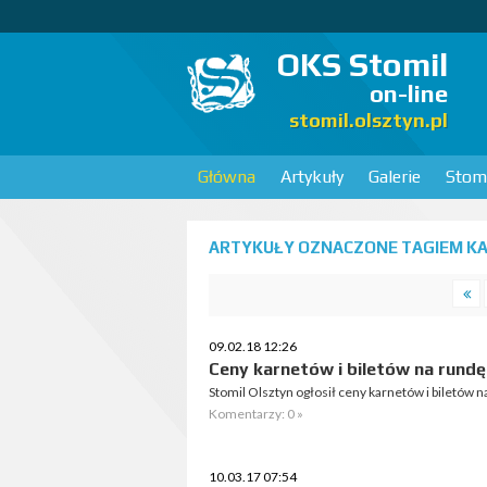
OKS Stomil
on-line
stomil.olsztyn.pl
Główna
Artykuły
Galerie
Stomi
ARTYKUŁY OZNACZONE TAGIEM KA
09.02.18 12:26
Ceny karnetów i biletów na rund
Stomil Olsztyn ogłosił ceny karnetów i biletów
Komentarzy: 0 »
10.03.17 07:54