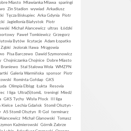
bre Miasto
Mławianka Mława
sparingi
ewo
Zin Stadion
wywiad
Arkadiusz
ki
Tęcza Biskupiec
Arka Gdynia
Piotr
cki
Jagiellonia Białystok
Piotr
ewski
Michał Alancewicz
ultras
Łódzki
portowy
Paweł Tomkiewicz
Grzegorz
Bytovia Bytów
licytacje
Adam Łopatko
 Ząbki
Jeziorak Iława
Mrągowia
wo
Pisa Barczewo
Dawid Szymonowicz
y
Chojniczanka Chojnice
Dobre Miasto
 Braniewo
Stal Stalowa Wola
WMZPN
artki
Galeria Warmińska
sponsor
Piotr
kowski
Rominta Gołdap
GKS
uda
Olimpia Elbląg
Łukta
Resovia
iec
I liga
Ultra(S)tomiL
treningi
Miedź
a
GKS Tychy
Wisła Płock
III liga
 Kielce
Lechia Gdańsk
Stomil Olsztyn -
y
AS Stomil Olsztyn
R-Gol
terminarz
Alancewicz
Michał Glanowski
Tomasz
Szymon Kaźmierowski
Górnik Zabrze
ie Lubin
Arkadiusz Czarnecki
Orange