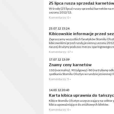
25 lipca rusza sprzedaż karnetó
W środę (25 lipca) ruszy sprzedaż karnetów na 
sezonu 2012/13.
Komentarzy: 0 »
23.07.12 15:24
Kibicowskie informacje przed se
Zapraszamy wszystkich fanatyków Stomilu Olszt
kibicowskimi przed rundą jesienną sezonu 2012
naszej drużyny podczas meczu sparingowego ze Z
Komentarzy: 17 »
17.07.12 13:09
Znamy ceny karnetów
110 (normalny), 90 (ulgowy) i 80 (na trybunę odk
spotkania Stomilu Olsztyn w rundzie jesiennej I li
Komentarzy: 5 »
14.03.12 20:43
Karta kibica uprawnia do tańszyc
Kibice Stomilu Olsztyn uczęszczający na sektor 
kibica upoważniające do zniżkowych biletów.
Komentarzy: 0 »