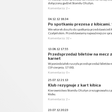
dołączony gadżet Stomilu Olsztyn.
Komentarzy: 2 »
04.12.12 18:34
Po spotkaniu prezesa z kibicami. 
We wtorek doszło do spotkania przedstawicieli 
Czałpińskim. Przedstawiamy najważniejsze spra
Komentarzy: 32 »
13.08.12 17:55
Przedsprzedaż biletów na mecz z
karnet
W poniedziałek ruszyła przedsprzedaż biletów na 
(19 sierpnia, 17:00).
Komentarzy: 0 »
25.07.12 21:13
Klub rezygnuje z kart kibica
Kierownictwo Stomilu Olsztyn zrezygnowało z pro
klubu.
Komentarzy: 2 »
23.07.12 20:23