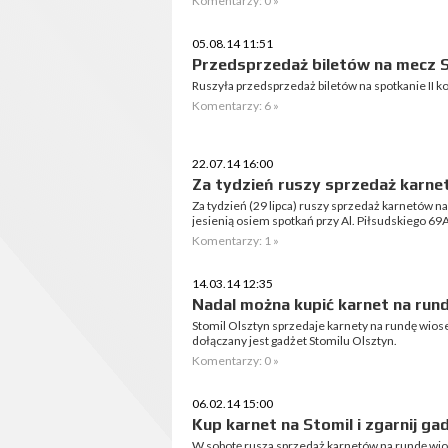
Komentarzy: 0 »
05.08.14 11:51
Przedsprzedaż biletów na mecz S
Ruszyła przedsprzedaż biletów na spotkanie II kole
Komentarzy: 6 »
22.07.14 16:00
Za tydzień ruszy sprzedaż karne
Za tydzień (29 lipca) ruszy sprzedaż karnetów n
jesienią osiem spotkań przy Al. Piłsudskiego 69A
Komentarzy: 1 »
14.03.14 12:35
Nadal można kupić karnet na run
Stomil Olsztyn sprzedaje karnety na rundę wio
dołączany jest gadżet Stomilu Olsztyn.
Komentarzy: 0 »
06.02.14 15:00
Kup karnet na Stomil i zgarnij ga
W sobotę rusza sprzedaż karnetów na rundę wios