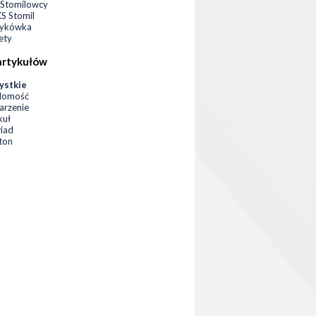
Stomilowcy
 Stomil
zykówka
ety
artykułów
ystkie
domość
rzenie
kuł
iad
eton