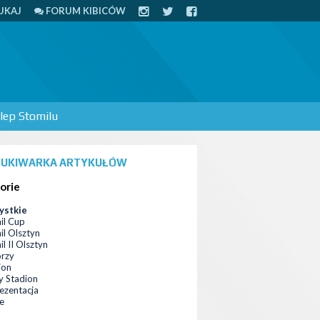
UKAJ
FORUM KIBICÓW
lep Stomilu
UKIWARKA ARTYKUŁÓW
orie
ystkie
il Cup
il Olsztyn
l II Olsztyn
orzy
ion
 Stadion
ezentacja
ce