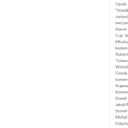
Opole
"Stomi
Junior
mecze
Kiereś
Cup
f
Młods
koment
Robert
Tomas
Wołod
Górnik
koment
Kujaw
Koment
Stomil
Jakub 
Stomil
Michał
Dzięcio