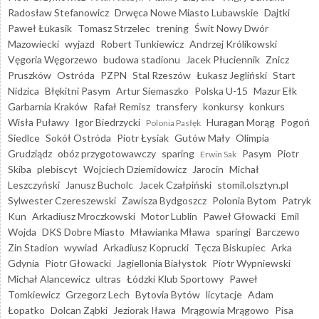
Radosław Stefanowicz
Drwęca Nowe Miasto Lubawskie
Dajtki
Paweł Łukasik
Tomasz Strzelec
trening
Świt Nowy Dwór
Mazowiecki
wyjazd
Robert Tunkiewicz
Andrzej Królikowski
Vęgoria Węgorzewo
budowa stadionu
Jacek Płuciennik
Znicz
Pruszków
Ostróda
PZPN
Stal Rzeszów
Łukasz Jegliński
Start
Nidzica
Błękitni Pasym
Artur Siemaszko
Polska U-15
Mazur Ełk
Garbarnia Kraków
Rafał Remisz
transfery
konkursy
konkurs
Wisła Puławy
Igor Biedrzycki
Huragan Morąg
Pogoń
Polonia Pasłęk
Siedlce
Sokół Ostróda
Piotr Łysiak
Gutów Mały
Olimpia
Grudziądz
obóz przygotowawczy
sparing
Pasym
Piotr
Erwin Sak
Skiba
plebiscyt
Wojciech Dziemidowicz
Jarocin
Michał
Leszczyński
Janusz Bucholc
Jacek Czałpiński
stomil.olsztyn.pl
Sylwester Czereszewski
Zawisza Bydgoszcz
Polonia Bytom
Patryk
Kun
Arkadiusz Mroczkowski
Motor Lublin
Paweł Głowacki
Emil
Wojda
DKS Dobre Miasto
Mławianka Mława
sparingi
Barczewo
Zin Stadion
wywiad
Arkadiusz Koprucki
Tęcza Biskupiec
Arka
Gdynia
Piotr Głowacki
Jagiellonia Białystok
Piotr Wypniewski
Michał Alancewicz
ultras
Łódzki Klub Sportowy
Paweł
Tomkiewicz
Grzegorz Lech
Bytovia Bytów
licytacje
Adam
Łopatko
Dolcan Ząbki
Jeziorak Iława
Mrągowia Mrągowo
Pisa