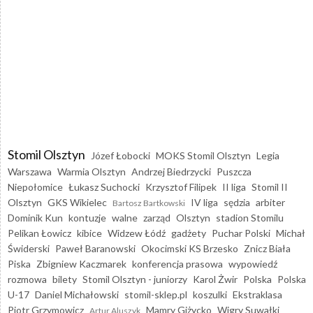
Stomil Olsztyn
Józef Łobocki
MOKS Stomil Olsztyn
Legia
Warszawa
Warmia Olsztyn
Andrzej Biedrzycki
Puszcza
Niepołomice
Łukasz Suchocki
Krzysztof Filipek
II liga
Stomil II
Olsztyn
GKS Wikielec
IV liga
sędzia
arbiter
Bartosz Bartkowski
Dominik Kun
kontuzje
walne
zarząd
Olsztyn
stadion Stomilu
Pelikan Łowicz
kibice
Widzew Łódź
gadżety
Puchar Polski
Michał
Świderski
Paweł Baranowski
Okocimski KS Brzesko
Znicz Biała
Piska
Zbigniew Kaczmarek
konferencja prasowa
wypowiedź
rozmowa
bilety
Stomil Olsztyn - juniorzy
Karol Żwir
Polska
Polska
U-17
Daniel Michałowski
stomil-sklep.pl
koszulki
Ekstraklasa
Piotr Grzymowicz
Mamry Giżycko
Wigry Suwałki
Artur Aluszyk