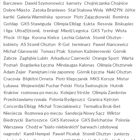
Barczewo
Dawid Szymonowicz
karnety
Chojniczanka Chojnice
Dobre Miasto
Zatoka Braniewo
Stal Stalowa Wola
WMZPN
żółte
kartki
Galeria Warmińska
sponsor
Piotr Zajączkowski
Rominta
Gołdap
GKS Stawiguda
Olimpia Elbląg
Łukta
Resovia
Biskupiec
I liga
Ultra(S)tomiL
treningi
Miedź Legnica
GKS Tychy
Wisła
Płock
III liga
Korona Kielce
Lechia Gdańsk
Stomil Olsztyn -
kobiety
AS Stomil Olsztyn
R-Gol
terminarz
Paweł Alancewicz
Michał Glanowski
Tomasz Ptak
Szymon Kaźmierowski
Górnik
Zabrze
Zagłębie Lubin
Arkadiusz Czarnecki
Orange Sport
Warta
Poznań
Bogdanka Łęczna
Mindaugas Kalonas
Olimpia Olsztynek
Adam Zejer
Pamiętam i nie zapomnę
Górnik Łęczna
Naki Olsztyn
Cracovia
Błękitni Orneta
Piotr Klepczarek
MKS Korsze
Motor
Lubawa
Wojewódzki Puchar Polski
Flota Świnoujście
Hutnik
Kraków
rozmowa po meczu
Kolejarz Stróże
Olimpia Zambrów
Przedstawiamy rywala
Polonia Bydgoszcz
Granica Kętrzyn
Concordia Elbląg
Michał Trzeciakiewicz
Termalica Bruk-Bet
Nieciecza
Rozmowa po meczu
Sandecja Nowy Sącz
Wiktor
Biedrzycki
Bartoszyce
GKS Katowice
GKS Bełchatów
Polonia
Warszawa
Chodź w "biało-niebieskich" barwach i zdobywaj
nagrody!
Kamil Hempel
Paweł Piceluk
Stomil Olsztyn - juniorzy