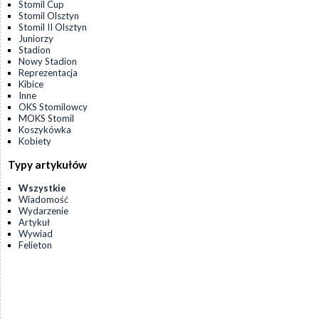
Stomil Cup
Stomil Olsztyn
Stomil II Olsztyn
Juniorzy
Stadion
Nowy Stadion
Reprezentacja
Kibice
Inne
OKS Stomilowcy
MOKS Stomil
Koszykówka
Kobiety
Typy artykułów
Wszystkie
Wiadomość
Wydarzenie
Artykuł
Wywiad
Felieton