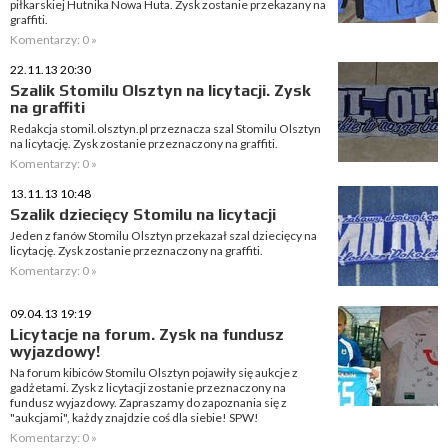
piłkarskiej Hutnika Nowa Huta. Zysk zostanie przekazany na
graffiti.
Komentarzy: 0 »
22.11.13 20:30
Szalik Stomilu Olsztyn na licytacji. Zysk
na graffiti
Redakcja stomil.olsztyn.pl przeznacza szal Stomilu Olsztyn
na licytację. Zysk zostanie przeznaczony na graffiti.
Komentarzy: 0 »
13.11.13 10:48
Szalik dziecięcy Stomilu na licytacji
Jeden z fanów Stomilu Olsztyn przekazał szal dziecięcy na
licytację. Zysk zostanie przeznaczony na graffiti.
Komentarzy: 0 »
09.04.13 19:19
Licytacje na forum. Zysk na fundusz
wyjazdowy!
Na forum kibiców Stomilu Olsztyn pojawiły się aukcje z
gadżetami. Zysk z licytacji zostanie przeznaczony na
fundusz wyjazdowy. Zapraszamy do zapoznania się z
"aukcjami", każdy znajdzie coś dla siebie! SPW!
Komentarzy: 0 »