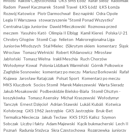
młodsi
Raków Częstochowa
UKS SMS Łódź
Rafał Śledź
Radomiak
Radom
Paweł Kaczmarek
Stomil Travel
ŁKS Łódź
ŁKS Łomża
Rozwój Katowice
Piotr Darmochwał
Bez napinki
Odra Opole
Legia II Warszawa
stowarzyszenie "Stomil Ponad Wszystko"
Centralna Liga Juniorów
Dawid Mieczkowski
Rozmowa przed
meczem
Yasuhiro Katō
Olimpia II Elbląg
Kamil Kiereś
Polska U-21
Chrobry Głogów
Stomil Cup
felieton
Makroregionalna Liga
Juniorów Młodszych
Stal Mielec
(S)krytym okiem
komentarz
Śląsk
Wrocław
Tomasz Wełnicki
Robert Kiłdanowicz
Mirosław
Jabłoński
Tomasz Wełna
Irakli Meschia
Ruch Chorzów
Wołodymyr Kowal
Polonia Lidzbark Warmiński
Górnik Polkowice
Zagłębie Sosnowiec
komentarz po meczu
Mariusz Borkowski
Rafał
Kujawa
Jarosław Ratajczak
Polsat Sport
Komentarz po meczu
MKS Kluczbork
Socios Stomil
Marek Maleszewski
Warta Sieradz
Jakub Mosakowski
Podbeskidzie Bielsko-Biała
Stomil Olsztyn -
koszykówka
Tomasz Asensky
Michał Kraszewski
Wołodymyr
Tanczyk
Ernest Dzięcioł
Adrian Stawski
Lukáš Kubáň
Kotwica
Kołobrzeg
GKS 1962 Jastrzębie
GKS Jastrzębie
Bruk-Bet
Termalica Nieciecza
Jakub Tecław
KKS 1925 Kalisz
Szymon
Sobczak
Liczby i fakty
Adam Majewski
Kącik bukmacherski
Lech II
Poznań
Radunia Stężyca
Skra Częstochowa
Rozgrzewka
juniorzy