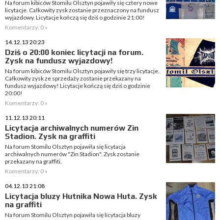
Na forum kibiców Stomilu Olsztyn pojawiły się cztery nowe
licytacje. Całkowity zysk zostanie przeznaczony na fundusz
wyjazdowy. Licytacje kończą się dziś o godzinie 21:00!
Komentarzy: 0 »
14.12.13 20:23
Dziś o 20:00 koniec licytacji na forum.
Zysk na fundusz wyjazdowy!
Na forum kibiców Stomilu Olsztyn pojawiły się trzy licytacje.
Całkowity zysk ze sprzedaży zostanie przekazany na
fundusz wyjazdowy! Licytacje kończą się dziś o godzinie
20:00!
Komentarzy: 0 »
11.12.13 20:11
Licytacja archiwalnych numerów Zin
Stadion. Zysk na graffiti
Na forum Stomilu Olsztyn pojawiła się licytacja
archiwalnych numerów "Zin Stadion". Zysk zostanie
przekazany na graffiti.
Komentarzy: 0 »
04.12.13 21:08
Licytacja bluzy Hutnika Nowa Huta. Zysk
na graffiti
Na forum Stomilu Olsztyn pojawiła się licytacja bluzy