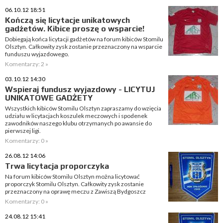
06.10.12 18:51
Kończą się licytacje unikatowych
gadżetów. Kibice proszę o wsparcie!
Dobiegają końca licytacji gadżetów na forum kibiców Stomilu
Olsztyn. Całkowity zysk zostanie przeznaczony na wsparcie
funduszu wyjazdowego.
Komentarzy: 2 »
03.10.12 14:30
Wspieraj fundusz wyjazdowy - LICYTUJ
UNIKATOWE GADŻETY
Wszystkich kibiców Stomilu Olsztyn zapraszamy do wzięcia
udziału w licytacjach koszulek meczowych i spodenek
zawodników naszego klubu otrzymanych po awansie do
pierwszej ligi.
Komentarzy: 0 »
26.08.12 14:06
Trwa licytacja proporczyka
Na forum kibiców Stomilu Olsztyn można licytować
proporczyk Stomilu Olsztyn. Całkowity zysk zostanie
przeznaczony na oprawę meczu z Zawiszą Bydgoszcz
Komentarzy: 0 »
24.08.12 15:41