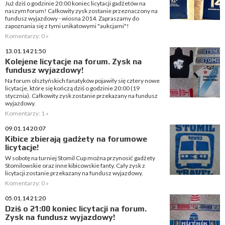
Już dziś o godzinie 20:00 koniec licytacji gadżetów na
naszym forum! Całkowity zysk zostanie przeznaczony na
fundusz wyjazdowy - wiosna 2014. Zapraszamy do
zapoznania się z tymi unikatowymi "aukcjami"!
Komentarzy: 0 »
13.01.14 21:50
Kolejene licytacje na forum. Zysk na
fundusz wyjazdowy!
Na forum olsztyńskich fanatyków pojawiły się cztery nowe
licytacje, które się kończą dziś o godzinie 20:00 (19
stycznia). Całkowity zysk zostanie przekazany na fundusz
wyjazdowy.
Komentarzy: 1 »
09.01.14 20:07
Kibice zbierają gadżety na forumowe
licytacje!
W sobotę na turniej Stomil Cup można przynosić gadżety
Stomilowskie oraz inne kibicowskie fanty. Cały zysk z
licytacji zostanie przekazany na fundusz wyjazdowy.
Komentarzy: 0 »
05.01.14 21:20
Dziś o 21:00 koniec licytacji na forum.
Zysk na fundusz wyjazdowy!