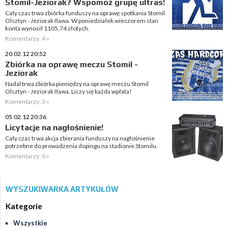
Stomil-Jeziorak? Wspomóż grupę ultras!
Cały czas trwa zbiórka funduszy na oprawę spotkania Stomil
Olsztyn - Jeziorak Iława. W poniedziałek wieczorem stan
konta wynosił 1105,74 złotych.
Komentarzy: 4 »
20.02.12 20:52
Zbiórka na oprawę meczu Stomil -
Jeziorak
Nadal trwa zbiórka pieniędzy na oprawę meczu Stomil
Olsztyn - Jeziorak Iława. Liczy się każda wpłata!
Komentarzy: 3 »
05.02.12 20:36
Licytacje na nagłośnienie!
Cały czas trwa akcja zbierania funduszy na nagłośnienie
potrzebne do prowadzenia dopingu na stadionie Stomilu.
Komentarzy: 0 »
WYSZUKIWARKA ARTYKUŁÓW
Kategorie
Wszystkie