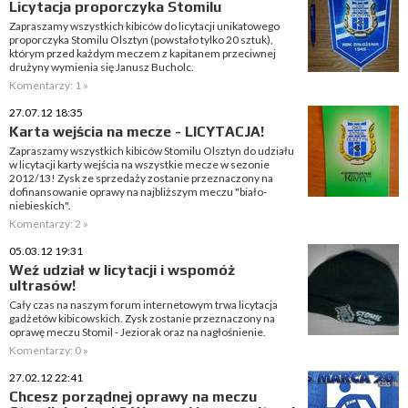
Licytacja proporczyka Stomilu
Zapraszamy wszystkich kibiców do licytacji unikatowego
proporczyka Stomilu Olsztyn (powstało tylko 20 sztuk),
którym przed każdym meczem z kapitanem przeciwnej
drużyny wymienia się Janusz Bucholc.
Komentarzy: 1 »
27.07.12 18:35
Karta wejścia na mecze - LICYTACJA!
Zapraszamy wszystkich kibiców Stomilu Olsztyn do udziału
w licytacji karty wejścia na wszystkie mecze w sezonie
2012/13! Zysk ze sprzedaży zostanie przeznaczony na
dofinansowanie oprawy na najbliższym meczu "biało-
niebieskich".
Komentarzy: 2 »
05.03.12 19:31
Weź udział w licytacji i wspomóż
ultrasów!
Cały czas na naszym forum internetowym trwa licytacja
gadżetów kibicowskich. Zysk zostanie przeznaczony na
oprawę meczu Stomil - Jeziorak oraz na nagłośnienie.
Komentarzy: 0 »
27.02.12 22:41
Chcesz porządnej oprawy na meczu