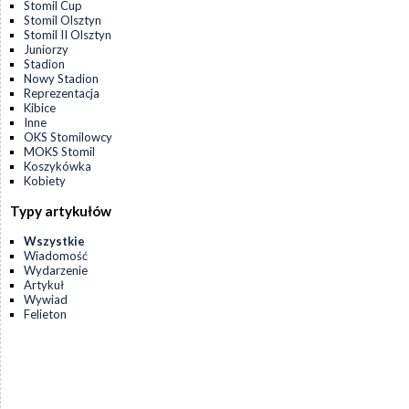
Stomil Cup
Stomil Olsztyn
Stomil II Olsztyn
Juniorzy
Stadion
Nowy Stadion
Reprezentacja
Kibice
Inne
OKS Stomilowcy
MOKS Stomil
Koszykówka
Kobiety
Typy artykułów
Wszystkie
Wiadomość
Wydarzenie
Artykuł
Wywiad
Felieton