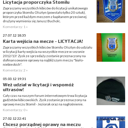
Licytacja proporczyka Stomilu
Zapraszamy wszystkich kibiców do licytacji unikatowego
proporczyka Stomilu Olsztyn (powstało tylko 20 sztuk),
którym przed każdym meczem z kapitanem przeciwnej
drużyny wymienia się Janusz Bucholc.
Komentarzy: 1 »
27.07.12 18:35
Karta wejścia na mecze - LICYTACJA!
Zapraszamy wszystkich kibiców Stomilu Olsztyn do udziału
w licytacji karty wejścia na wszystkie mecze w sezonie
2012/13! Zysk ze sprzedaży zostanie przeznaczony na
dofinansowanie oprawy na najbliższym meczu "biało-
niebieskich".
Komentarzy: 2 »
05.03.12 19:31
Weź udział w licytacji i wspomóż
ultrasów!
Cały czas na naszym forum internetowym trwa licytacja
gadżetów kibicowskich. Zysk zostanie przeznaczony na
oprawę meczu Stomil - Jeziorak oraz na nagłośnienie.
Komentarzy: 0 »
27.02.12 22:41
Chcesz porządnej oprawy na meczu