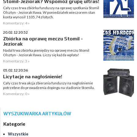
Stomil-Jeziorak? Wspomóż grupę ultras!
Cały czas trwa zbiórka funduszy na oprawę spotkania Stomil
Olsztyn - Jeziorak Iława. W poniedziałek wieczorem stan
konta wynosił 1105,74 złotych.
Komentarzy: 4 »
20.02.12 20:52
Zbiórka na oprawę meczu Stomil -
Jeziorak
Nadal trwa zbiórka pieniędzy na oprawę meczu Stomil
Olsztyn - Jeziorak Iława. Liczy się każda wpłata!
Komentarzy: 3 »
05.02.12 20:36
Licytacje na nagłośnienie!
Cały czas trwa akcja zbierania funduszy na nagłośnienie
potrzebne do prowadzenia dopingu na stadionie Stomilu.
Komentarzy: 0 »
WYSZUKIWARKA ARTYKUŁÓW
Kategorie
Wszystkie