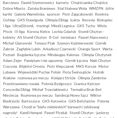
Barczewo
Dawid Szymonowicz
karnety
Chojniczanka Chojnice
Dobre Miasto
Zatoka Braniewo
Stal Stalowa Wola
WMZPN
żółte
kartki
Galeria Warmińska
sponsor
Piotr Zajączkowski
Rominta
Gołdap
GKS Stawiguda
Olimpia Elbląg
Łukta
Resovia
Biskupiec
I liga
Ultra(S)tomiL
treningi
Miedź Legnica
GKS Tychy
Wisła
Płock
III liga
Korona Kielce
Lechia Gdańsk
Stomil Olsztyn -
kobiety
AS Stomil Olsztyn
R-Gol
terminarz
Paweł Alancewicz
Michał Glanowski
Tomasz Ptak
Szymon Kaźmierowski
Górnik
Zabrze
Zagłębie Lubin
Arkadiusz Czarnecki
Orange Sport
Warta
Poznań
Bogdanka Łęczna
Mindaugas Kalonas
Olimpia Olsztynek
Adam Zejer
Pamiętam i nie zapomnę
Górnik Łęczna
Naki Olsztyn
Cracovia
Błękitni Orneta
Piotr Klepczarek
MKS Korsze
Motor
Lubawa
Wojewódzki Puchar Polski
Flota Świnoujście
Hutnik
Kraków
rozmowa po meczu
Kolejarz Stróże
Olimpia Zambrów
Przedstawiamy rywala
Polonia Bydgoszcz
Granica Kętrzyn
Concordia Elbląg
Michał Trzeciakiewicz
Termalica Bruk-Bet
Nieciecza
Rozmowa po meczu
Sandecja Nowy Sącz
Wiktor
Biedrzycki
Bartoszyce
GKS Katowice
GKS Bełchatów
Polonia
Warszawa
Chodź w "biało-niebieskich" barwach i zdobywaj
nagrody!
Kamil Hempel
Paweł Piceluk
Stomil Olsztyn - juniorzy