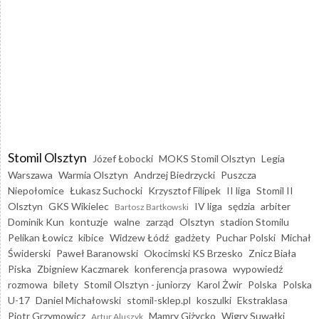
Stomil Olsztyn
Józef Łobocki
MOKS Stomil Olsztyn
Legia
Warszawa
Warmia Olsztyn
Andrzej Biedrzycki
Puszcza
Niepołomice
Łukasz Suchocki
Krzysztof Filipek
II liga
Stomil II
Olsztyn
GKS Wikielec
IV liga
sędzia
arbiter
Bartosz Bartkowski
Dominik Kun
kontuzje
walne
zarząd
Olsztyn
stadion Stomilu
Pelikan Łowicz
kibice
Widzew Łódź
gadżety
Puchar Polski
Michał
Świderski
Paweł Baranowski
Okocimski KS Brzesko
Znicz Biała
Piska
Zbigniew Kaczmarek
konferencja prasowa
wypowiedź
rozmowa
bilety
Stomil Olsztyn - juniorzy
Karol Żwir
Polska
Polska
U-17
Daniel Michałowski
stomil-sklep.pl
koszulki
Ekstraklasa
Piotr Grzymowicz
Mamry Giżycko
Wigry Suwałki
Artur Aluszyk