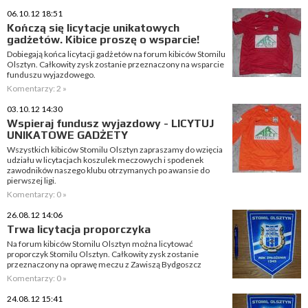
06.10.12 18:51
Kończą się licytacje unikatowych
gadżetów. Kibice proszę o wsparcie!
Dobiegają końca licytacji gadżetów na forum kibiców Stomilu
Olsztyn. Całkowity zysk zostanie przeznaczony na wsparcie
funduszu wyjazdowego.
Komentarzy: 2 »
03.10.12 14:30
Wspieraj fundusz wyjazdowy - LICYTUJ
UNIKATOWE GADŻETY
Wszystkich kibiców Stomilu Olsztyn zapraszamy do wzięcia
udziału w licytacjach koszulek meczowych i spodenek
zawodników naszego klubu otrzymanych po awansie do
pierwszej ligi.
Komentarzy: 0 »
26.08.12 14:06
Trwa licytacja proporczyka
Na forum kibiców Stomilu Olsztyn można licytować
proporczyk Stomilu Olsztyn. Całkowity zysk zostanie
przeznaczony na oprawę meczu z Zawiszą Bydgoszcz
Komentarzy: 0 »
24.08.12 15:41