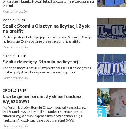
piłkarskiej Hutnika Nowa Huta. Zysk zostanie przekazany na
graffiti.
Komentarzy: 0 »
22.11.13 20:30
Szalik Stomilu Olsztyn na licytacji. Zysk
na graffiti
Redakcja stomil.olsztyn.pl przeznacza szal Stomilu Olsztyn
na licytację. Zysk zostanie przeznaczony na graffiti.
Komentarzy: 0 »
13.11.13 10:48
Szalik dziecięcy Stomilu na licytacji
Jeden z fanów Stomilu Olsztyn przekazał szal dziecięcy na
licytację. Zysk zostanie przeznaczony na graffiti.
Komentarzy: 0 »
09.04.13 19:19
Licytacje na forum. Zysk na fundusz
wyjazdowy!
Na forum kibiców Stomilu Olsztyn pojawiły się aukcje z
gadżetami. Zysk z licytacji zostanie przeznaczony na
fundusz wyjazdowy. Zapraszamy do zapoznania się z
"aukcjami", każdy znajdzie coś dla siebie! SPW!
Komentarzy: 0 »