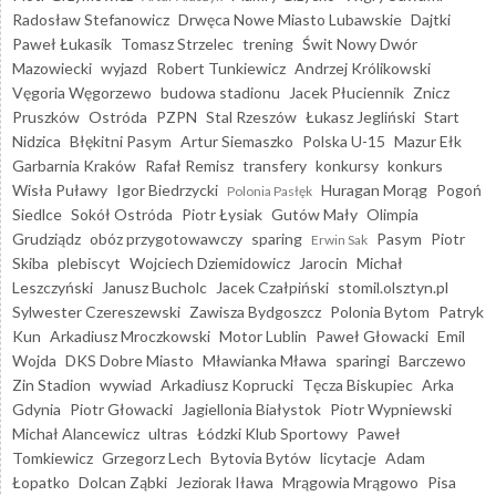
Radosław Stefanowicz
Drwęca Nowe Miasto Lubawskie
Dajtki
Paweł Łukasik
Tomasz Strzelec
trening
Świt Nowy Dwór
Mazowiecki
wyjazd
Robert Tunkiewicz
Andrzej Królikowski
Vęgoria Węgorzewo
budowa stadionu
Jacek Płuciennik
Znicz
Pruszków
Ostróda
PZPN
Stal Rzeszów
Łukasz Jegliński
Start
Nidzica
Błękitni Pasym
Artur Siemaszko
Polska U-15
Mazur Ełk
Garbarnia Kraków
Rafał Remisz
transfery
konkursy
konkurs
Wisła Puławy
Igor Biedrzycki
Huragan Morąg
Pogoń
Polonia Pasłęk
Siedlce
Sokół Ostróda
Piotr Łysiak
Gutów Mały
Olimpia
Grudziądz
obóz przygotowawczy
sparing
Pasym
Piotr
Erwin Sak
Skiba
plebiscyt
Wojciech Dziemidowicz
Jarocin
Michał
Leszczyński
Janusz Bucholc
Jacek Czałpiński
stomil.olsztyn.pl
Sylwester Czereszewski
Zawisza Bydgoszcz
Polonia Bytom
Patryk
Kun
Arkadiusz Mroczkowski
Motor Lublin
Paweł Głowacki
Emil
Wojda
DKS Dobre Miasto
Mławianka Mława
sparingi
Barczewo
Zin Stadion
wywiad
Arkadiusz Koprucki
Tęcza Biskupiec
Arka
Gdynia
Piotr Głowacki
Jagiellonia Białystok
Piotr Wypniewski
Michał Alancewicz
ultras
Łódzki Klub Sportowy
Paweł
Tomkiewicz
Grzegorz Lech
Bytovia Bytów
licytacje
Adam
Łopatko
Dolcan Ząbki
Jeziorak Iława
Mrągowia Mrągowo
Pisa