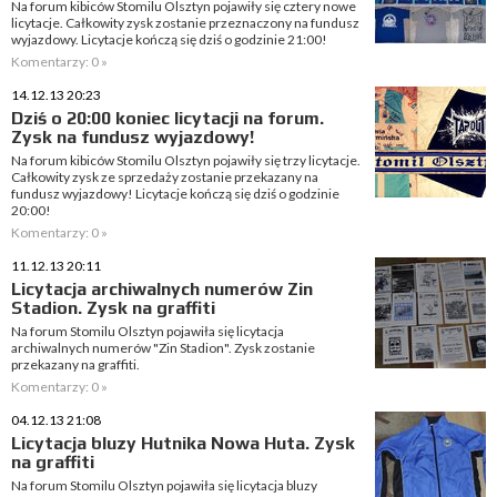
Na forum kibiców Stomilu Olsztyn pojawiły się cztery nowe
licytacje. Całkowity zysk zostanie przeznaczony na fundusz
wyjazdowy. Licytacje kończą się dziś o godzinie 21:00!
Komentarzy: 0 »
14.12.13 20:23
Dziś o 20:00 koniec licytacji na forum.
Zysk na fundusz wyjazdowy!
Na forum kibiców Stomilu Olsztyn pojawiły się trzy licytacje.
Całkowity zysk ze sprzedaży zostanie przekazany na
fundusz wyjazdowy! Licytacje kończą się dziś o godzinie
20:00!
Komentarzy: 0 »
11.12.13 20:11
Licytacja archiwalnych numerów Zin
Stadion. Zysk na graffiti
Na forum Stomilu Olsztyn pojawiła się licytacja
archiwalnych numerów "Zin Stadion". Zysk zostanie
przekazany na graffiti.
Komentarzy: 0 »
04.12.13 21:08
Licytacja bluzy Hutnika Nowa Huta. Zysk
na graffiti
Na forum Stomilu Olsztyn pojawiła się licytacja bluzy