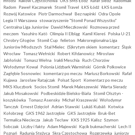
młodsi
Raków Częstochowa
UKS SMS Łódź
Rafał Śledź
Radomiak
Radom
Paweł Kaczmarek
Stomil Travel
ŁKS Łódź
ŁKS Łomża
Rozwój Katowice
Piotr Darmochwał
Bez napinki
Odra Opole
Legia II Warszawa
stowarzyszenie "Stomil Ponad Wszystko"
Centralna Liga Juniorów
Dawid Mieczkowski
Rozmowa przed
meczem
Yasuhiro Katō
Olimpia II Elbląg
Kamil Kiereś
Polska U-21
Chrobry Głogów
Stomil Cup
felieton
Makroregionalna Liga
Juniorów Młodszych
Stal Mielec
(S)krytym okiem
komentarz
Śląsk
Wrocław
Tomasz Wełnicki
Robert Kiłdanowicz
Mirosław
Jabłoński
Tomasz Wełna
Irakli Meschia
Ruch Chorzów
Wołodymyr Kowal
Polonia Lidzbark Warmiński
Górnik Polkowice
Zagłębie Sosnowiec
komentarz po meczu
Mariusz Borkowski
Rafał
Kujawa
Jarosław Ratajczak
Polsat Sport
Komentarz po meczu
MKS Kluczbork
Socios Stomil
Marek Maleszewski
Warta Sieradz
Jakub Mosakowski
Podbeskidzie Bielsko-Biała
Stomil Olsztyn -
koszykówka
Tomasz Asensky
Michał Kraszewski
Wołodymyr
Tanczyk
Ernest Dzięcioł
Adrian Stawski
Lukáš Kubáň
Kotwica
Kołobrzeg
GKS 1962 Jastrzębie
GKS Jastrzębie
Bruk-Bet
Termalica Nieciecza
Jakub Tecław
KKS 1925 Kalisz
Szymon
Sobczak
Liczby i fakty
Adam Majewski
Kącik bukmacherski
Lech II
Poznań
Radunia Stężyca
Skra Częstochowa
Rozgrzewka
juniorzy