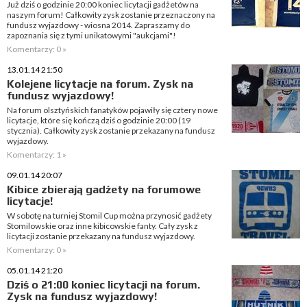
Już dziś o godzinie 20:00 koniec licytacji gadżetów na
naszym forum! Całkowity zysk zostanie przeznaczony na
fundusz wyjazdowy - wiosna 2014. Zapraszamy do
zapoznania się z tymi unikatowymi "aukcjami"!
Komentarzy: 0 »
13.01.14 21:50
Kolejene licytacje na forum. Zysk na
fundusz wyjazdowy!
Na forum olsztyńskich fanatyków pojawiły się cztery nowe
licytacje, które się kończą dziś o godzinie 20:00 (19
stycznia). Całkowity zysk zostanie przekazany na fundusz
wyjazdowy.
Komentarzy: 1 »
09.01.14 20:07
Kibice zbierają gadżety na forumowe
licytacje!
W sobotę na turniej Stomil Cup można przynosić gadżety
Stomilowskie oraz inne kibicowskie fanty. Cały zysk z
licytacji zostanie przekazany na fundusz wyjazdowy.
Komentarzy: 0 »
05.01.14 21:20
Dziś o 21:00 koniec licytacji na forum.
Zysk na fundusz wyjazdowy!