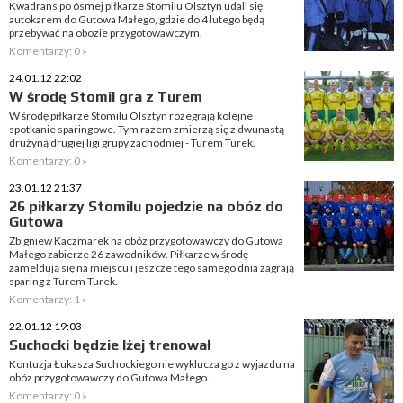
Kwadrans po ósmej piłkarze Stomilu Olsztyn udali się
autokarem do Gutowa Małego, gdzie do 4 lutego będą
przebywać na obozie przygotowawczym.
Komentarzy: 0 »
24.01.12 22:02
W środę Stomil gra z Turem
W środę piłkarze Stomilu Olsztyn rozegrają kolejne
spotkanie sparingowe. Tym razem zmierzą się z dwunastą
drużyną drugiej ligi grupy zachodniej - Turem Turek.
Komentarzy: 0 »
23.01.12 21:37
26 piłkarzy Stomilu pojedzie na obóz do
Gutowa
Zbigniew Kaczmarek na obóz przygotowawczy do Gutowa
Małego zabierze 26 zawodników. Piłkarze w środę
zameldują się na miejscu i jeszcze tego samego dnia zagrają
sparing z Turem Turek.
Komentarzy: 1 »
22.01.12 19:03
Suchocki będzie lżej trenował
Kontuzja Łukasza Suchockiego nie wyklucza go z wyjazdu na
obóz przygotowawczy do Gutowa Małego.
Komentarzy: 0 »