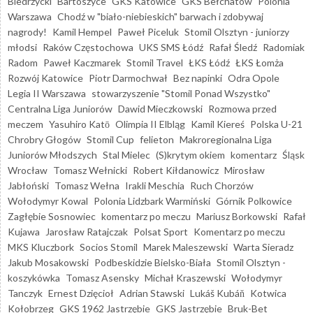
Biedrzycki
Bartoszyce
GKS Katowice
GKS Bełchatów
Polonia
Warszawa
Chodź w "biało-niebieskich" barwach i zdobywaj
nagrody!
Kamil Hempel
Paweł Piceluk
Stomil Olsztyn - juniorzy
młodsi
Raków Częstochowa
UKS SMS Łódź
Rafał Śledź
Radomiak
Radom
Paweł Kaczmarek
Stomil Travel
ŁKS Łódź
ŁKS Łomża
Rozwój Katowice
Piotr Darmochwał
Bez napinki
Odra Opole
Legia II Warszawa
stowarzyszenie "Stomil Ponad Wszystko"
Centralna Liga Juniorów
Dawid Mieczkowski
Rozmowa przed
meczem
Yasuhiro Katō
Olimpia II Elbląg
Kamil Kiereś
Polska U-21
Chrobry Głogów
Stomil Cup
felieton
Makroregionalna Liga
Juniorów Młodszych
Stal Mielec
(S)krytym okiem
komentarz
Śląsk
Wrocław
Tomasz Wełnicki
Robert Kiłdanowicz
Mirosław
Jabłoński
Tomasz Wełna
Irakli Meschia
Ruch Chorzów
Wołodymyr Kowal
Polonia Lidzbark Warmiński
Górnik Polkowice
Zagłębie Sosnowiec
komentarz po meczu
Mariusz Borkowski
Rafał
Kujawa
Jarosław Ratajczak
Polsat Sport
Komentarz po meczu
MKS Kluczbork
Socios Stomil
Marek Maleszewski
Warta Sieradz
Jakub Mosakowski
Podbeskidzie Bielsko-Biała
Stomil Olsztyn -
koszykówka
Tomasz Asensky
Michał Kraszewski
Wołodymyr
Tanczyk
Ernest Dzięcioł
Adrian Stawski
Lukáš Kubáň
Kotwica
Kołobrzeg
GKS 1962 Jastrzębie
GKS Jastrzębie
Bruk-Bet