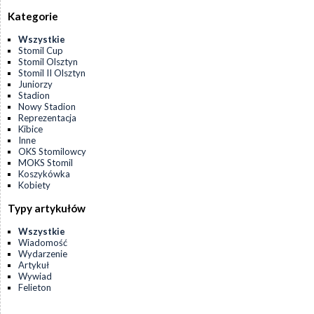
Kategorie
Wszystkie
Stomil Cup
Stomil Olsztyn
Stomil II Olsztyn
Juniorzy
Stadion
Nowy Stadion
Reprezentacja
Kibice
Inne
OKS Stomilowcy
MOKS Stomil
Koszykówka
Kobiety
Typy artykułów
Wszystkie
Wiadomość
Wydarzenie
Artykuł
Wywiad
Felieton