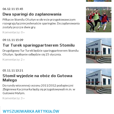
06.12.11 15:45
Dwa sparingi do zaplanowania
Piłkarze Stomilu Olsztyn w okresie przygotowawczym
rozegrają łącznie jedenaście sparingów. Do zaplanowania
zostały jeszcze dwie gry.
Komentarzy: 0 »
09.11.11 15:09
Tur Turek sparingpartnerem Stomilu
Drugoligowy Tur Turek będzie sparingpartnerem Stomilu
Olsztyn. Spotkanie odbędzie się 25 stycznia.
Komentarzy: 2 »
05.11.11 13:21
Stomil wyjedzie na obóz do Gutowa
Małego
Do rundy wiosennej sezonu 2011/2012 podopieczni
Zbigniewa Kaczmarka będą się przygotowywali m.in. w
Gutowie Małym.
Komentarzy: 3 »
WYSZUKIWARKA ARTYKUŁÓW