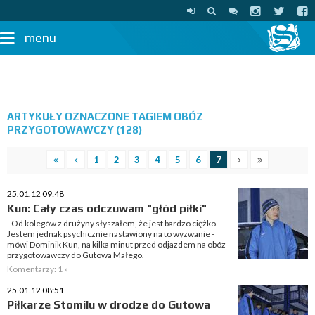
menu
ARTYKUŁY OZNACZONE TAGIEM OBÓZ
PRZYGOTOWAWCZY (128)
1
2
3
4
5
6
7
25.01.12 09:48
Kun: Cały czas odczuwam "głód piłki"
- Od kolegów z drużyny słyszałem, że jest bardzo ciężko.
Jestem jednak psychicznie nastawiony na to wyzwanie -
mówi Dominik Kun, na kilka minut przed odjazdem na obóz
przygotowawczy do Gutowa Małego.
Komentarzy: 1 »
25.01.12 08:51
Piłkarze Stomilu w drodze do Gutowa