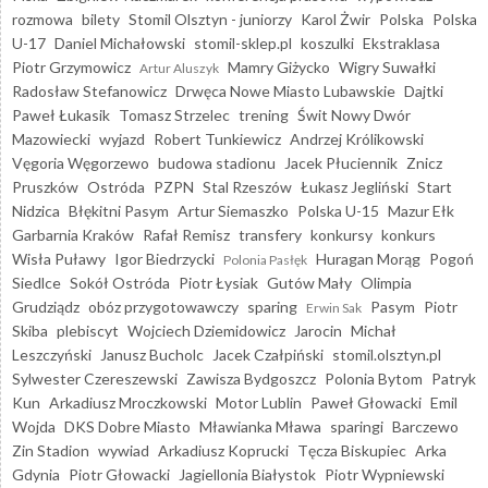
rozmowa
bilety
Stomil Olsztyn - juniorzy
Karol Żwir
Polska
Polska
U-17
Daniel Michałowski
stomil-sklep.pl
koszulki
Ekstraklasa
Piotr Grzymowicz
Mamry Giżycko
Wigry Suwałki
Artur Aluszyk
Radosław Stefanowicz
Drwęca Nowe Miasto Lubawskie
Dajtki
Paweł Łukasik
Tomasz Strzelec
trening
Świt Nowy Dwór
Mazowiecki
wyjazd
Robert Tunkiewicz
Andrzej Królikowski
Vęgoria Węgorzewo
budowa stadionu
Jacek Płuciennik
Znicz
Pruszków
Ostróda
PZPN
Stal Rzeszów
Łukasz Jegliński
Start
Nidzica
Błękitni Pasym
Artur Siemaszko
Polska U-15
Mazur Ełk
Garbarnia Kraków
Rafał Remisz
transfery
konkursy
konkurs
Wisła Puławy
Igor Biedrzycki
Huragan Morąg
Pogoń
Polonia Pasłęk
Siedlce
Sokół Ostróda
Piotr Łysiak
Gutów Mały
Olimpia
Grudziądz
obóz przygotowawczy
sparing
Pasym
Piotr
Erwin Sak
Skiba
plebiscyt
Wojciech Dziemidowicz
Jarocin
Michał
Leszczyński
Janusz Bucholc
Jacek Czałpiński
stomil.olsztyn.pl
Sylwester Czereszewski
Zawisza Bydgoszcz
Polonia Bytom
Patryk
Kun
Arkadiusz Mroczkowski
Motor Lublin
Paweł Głowacki
Emil
Wojda
DKS Dobre Miasto
Mławianka Mława
sparingi
Barczewo
Zin Stadion
wywiad
Arkadiusz Koprucki
Tęcza Biskupiec
Arka
Gdynia
Piotr Głowacki
Jagiellonia Białystok
Piotr Wypniewski