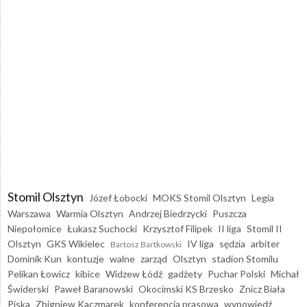
Stomil Olsztyn
Józef Łobocki
MOKS Stomil Olsztyn
Legia
Warszawa
Warmia Olsztyn
Andrzej Biedrzycki
Puszcza
Niepołomice
Łukasz Suchocki
Krzysztof Filipek
II liga
Stomil II
Olsztyn
GKS Wikielec
IV liga
sędzia
arbiter
Bartosz Bartkowski
Dominik Kun
kontuzje
walne
zarząd
Olsztyn
stadion Stomilu
Pelikan Łowicz
kibice
Widzew Łódź
gadżety
Puchar Polski
Michał
Świderski
Paweł Baranowski
Okocimski KS Brzesko
Znicz Biała
Piska
Zbigniew Kaczmarek
konferencja prasowa
wypowiedź