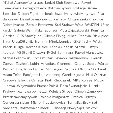
Michał Alancewicz
ultras
Łódzki Klub Sportowy
Paweł
Tomkiewicz
Grzegorz Lech
Bytovia Bytów
licytacje
Adam
Łopatko
Dolcan Ząbki
Jeziorak Iława
Mrągowia Mrągowo
Pisa
Barczewo
Dawid Szymonowicz
karnety
Chojniczanka Chojnice
Dobre Miasto
Zatoka Braniewo
Stal Stalowa Wola
WMZPN
żółte
kartki
Galeria Warmińska
sponsor
Piotr Zajączkowski
Rominta
Gołdap
GKS Stawiguda
Olimpia Elbląg
Łukta
Resovia
Biskupiec
I liga
Ultra(S)tomiL
treningi
Miedź Legnica
GKS Tychy
Wisła
Płock
III liga
Korona Kielce
Lechia Gdańsk
Stomil Olsztyn -
kobiety
AS Stomil Olsztyn
R-Gol
terminarz
Paweł Alancewicz
Michał Glanowski
Tomasz Ptak
Szymon Kaźmierowski
Górnik
Zabrze
Zagłębie Lubin
Arkadiusz Czarnecki
Orange Sport
Warta
Poznań
Bogdanka Łęczna
Mindaugas Kalonas
Olimpia Olsztynek
Adam Zejer
Pamiętam i nie zapomnę
Górnik Łęczna
Naki Olsztyn
Cracovia
Błękitni Orneta
Piotr Klepczarek
MKS Korsze
Motor
Lubawa
Wojewódzki Puchar Polski
Flota Świnoujście
Hutnik
Kraków
rozmowa po meczu
Kolejarz Stróże
Olimpia Zambrów
Przedstawiamy rywala
Polonia Bydgoszcz
Granica Kętrzyn
Concordia Elbląg
Michał Trzeciakiewicz
Termalica Bruk-Bet
Nieciecza
Rozmowa po meczu
Sandecja Nowy Sącz
Wiktor