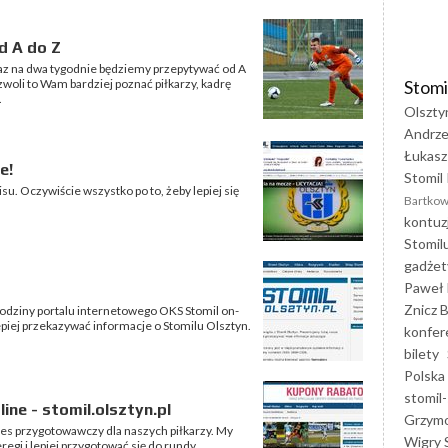
d A do Z
az na dwa tygodnie będziemy przepytywać od A
Stomi
zwoli to Wam bardziej poznać piłkarzy, kadrę
.
Olszty
Andrze
Łukasz
e!
Stomil 
u. Oczywiście wszystko po to, żeby lepiej się
Bartkow
kontuz
Stomil
gadżet
Paweł 
Znicz B
rodziny portalu internetowego OKS Stomil on-
jlepiej przekazywać informacje o Stomilu Olsztyn.
konfer
bilety
Polska
stomil-
ine - stomil.olsztyn.pl
Grzym
res przygotowawczy dla naszych piłkarzy. My
Wigry 
gi i lepiej przygotować się do rundy