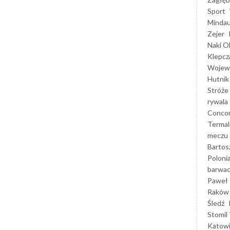
Sport
Mindau
Zejer
Naki O
Klepcz
Wojewó
Hutnik
Stróże
rywala
Concor
Termal
meczu
Bartos
Poloni
barwac
Paweł 
Raków
Śledź
Stomil 
Katow