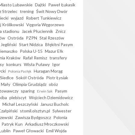
iasto Lubawskie
Dajtki
Paweł Łukasik
 Strzelec
trening
Świt Nowy Dwór
ecki
wyjazd
Robert Tunkiewicz
j Królikowski
Vęgoria Węgorzewo
 stadionu
Jacek Płuciennik
Znicz
ków
Ostróda
PZPN
Stal Rzeszów
Jegliński
Start Nidzica
Błękitni Pasym
Siemaszko
Polska U-15
Mazur Ełk
nia Kraków
Rafał Remisz
transfery
sy
konkurs
Wisła Puławy
Igor
ycki
Huragan Morąg
Polonia Pasłęk
Siedlce
Sokół Ostróda
Piotr Łysiak
 Mały
Olimpia Grudziądz
obóz
otowawczy
sparing
Pasym
Erwin Sak
kiba
plebiscyt
Wojciech Dziemidowicz
Michał Leszczyński
Janusz Bucholc
Czałpiński
stomil.olsztyn.pl
Sylwester
zewski
Zawisza Bydgoszcz
Polonia
Patryk Kun
Arkadiusz Mroczkowski
Lublin
Paweł Głowacki
Emil Wojda