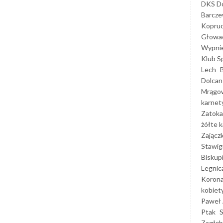
DKS Do
Barcz
Kopruc
Głowa
Wypni
Klub S
Lech
Dolcan
Mrągo
karnet
Zatoka
żółte k
Zającz
Stawig
Biskup
Legnic
Korona
kobiet
Paweł 
Ptak
Zagłęb