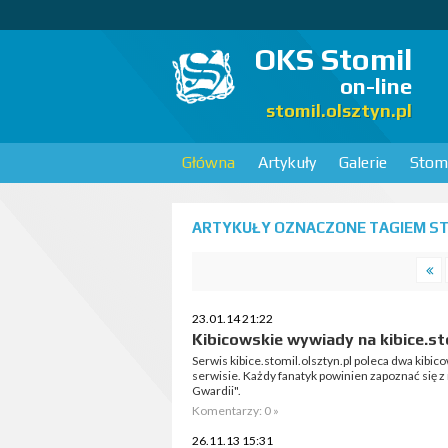
OKS Stomil
on-line
stomil.olsztyn.pl
Główna
Artykuły
Galerie
Stomi
ARTYKUŁY OZNACZONE TAGIEM STO
23.01.14 21:22
Kibicowskie wywiady na kibice.st
Serwis kibice.stomil.olsztyn.pl poleca dwa kibic
serwisie. Każdy fanatyk powinien zapoznać się 
Gwardii".
Komentarzy: 0 »
26.11.13 15:31