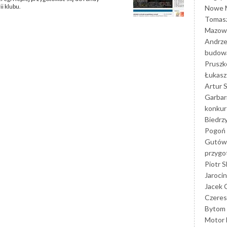
i klubu.
Nowe M
Tomasz
Mazowi
Andrze
budowa
Prusz
Łukasz 
Artur 
Garbar
konkur
Biedrz
Pogoń 
Gutów
przyg
Piotr S
Jarocin
Jacek 
Czeres
Bytom
Motor 