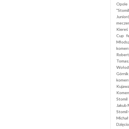
Opole
"Stomi
Junior
mecze
Kiereś
Cup
f
Młods
koment
Robert
Tomas
Wołod
Górnik
koment
Kujaw
Koment
Stomil
Jakub 
Stomil
Michał
Dzięcio