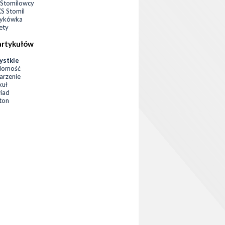
Stomilowcy
 Stomil
zykówka
ety
artykułów
ystkie
domość
rzenie
kuł
iad
eton