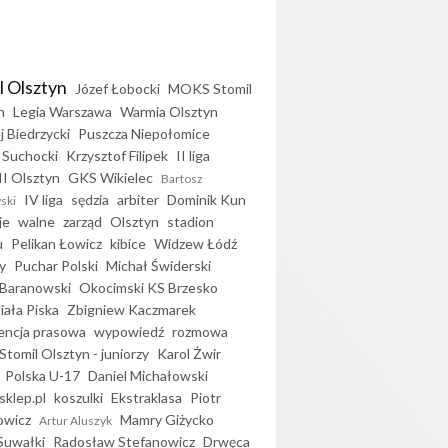
l Olsztyn
Józef Łobocki
MOKS Stomil
n
Legia Warszawa
Warmia Olsztyn
j Biedrzycki
Puszcza Niepołomice
 Suchocki
Krzysztof Filipek
II liga
II Olsztyn
GKS Wikielec
Bartosz
IV liga
sędzia
arbiter
Dominik Kun
ski
je
walne
zarząd
Olsztyn
stadion
u
Pelikan Łowicz
kibice
Widzew Łódź
y
Puchar Polski
Michał Świderski
Baranowski
Okocimski KS Brzesko
iała Piska
Zbigniew Kaczmarek
encja prasowa
wypowiedź
rozmowa
Stomil Olsztyn - juniorzy
Karol Żwir
Polska U-17
Daniel Michałowski
sklep.pl
koszulki
Ekstraklasa
Piotr
owicz
Mamry Giżycko
Artur Aluszyk
Suwałki
Radosław Stefanowicz
Drwęca