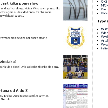
OKS 
? Jest kilka pomysłów
MOKS
s dla piłkarskiego kibica. W naszym przypadku
Kos
eby się nie nudzić do końca, trzeba sobie
Kobi
 w dalszej części...
Typy 
Wsz
Wia
Wyda
zygnął plebiscyt na najlepszą stronę
Arty
Wyw
Feli
zieciaka!
anizują z okazji Dnia Dziecka zbiórkę dla domu
ytana od A do Z
y. Efekt? Oto alfabet stomil.olsztyn.pl.
o Stomilu!