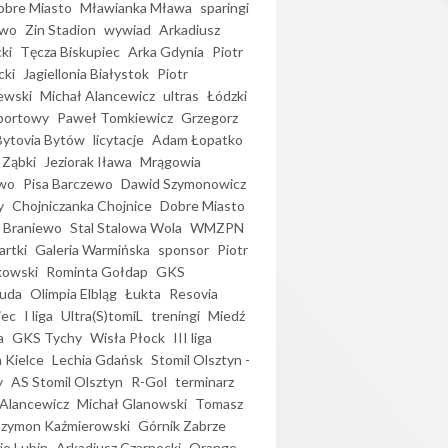
bre Miasto
Mławianka Mława
sparingi
ewo
Zin Stadion
wywiad
Arkadiusz
ki
Tęcza Biskupiec
Arka Gdynia
Piotr
cki
Jagiellonia Białystok
Piotr
ewski
Michał Alancewicz
ultras
Łódzki
portowy
Paweł Tomkiewicz
Grzegorz
Bytovia Bytów
licytacje
Adam Łopatko
 Ząbki
Jeziorak Iława
Mrągowia
wo
Pisa Barczewo
Dawid Szymonowicz
y
Chojniczanka Chojnice
Dobre Miasto
 Braniewo
Stal Stalowa Wola
WMZPN
artki
Galeria Warmińska
sponsor
Piotr
kowski
Rominta Gołdap
GKS
uda
Olimpia Elbląg
Łukta
Resovia
iec
I liga
Ultra(S)tomiL
treningi
Miedź
a
GKS Tychy
Wisła Płock
III liga
 Kielce
Lechia Gdańsk
Stomil Olsztyn -
y
AS Stomil Olsztyn
R-Gol
terminarz
Alancewicz
Michał Glanowski
Tomasz
Szymon Kaźmierowski
Górnik Zabrze
ie Lubin
Arkadiusz Czarnecki
Orange