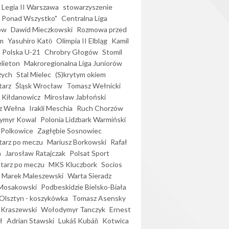
Legia II Warszawa
stowarzyszenie
l Ponad Wszystko"
Centralna Liga
ów
Dawid Mieczkowski
Rozmowa przed
m
Yasuhiro Katō
Olimpia II Elbląg
Kamil
Polska U-21
Chrobry Głogów
Stomil
elieton
Makroregionalna Liga Juniorów
zych
Stal Mielec
(S)krytym okiem
arz
Śląsk Wrocław
Tomasz Wełnicki
 Kiłdanowicz
Mirosław Jabłoński
z Wełna
Irakli Meschia
Ruch Chorzów
ymyr Kowal
Polonia Lidzbark Warmiński
 Polkowice
Zagłębie Sosnowiec
arz po meczu
Mariusz Borkowski
Rafał
a
Jarosław Ratajczak
Polsat Sport
arz po meczu
MKS Kluczbork
Socios
Marek Maleszewski
Warta Sieradz
Mosakowski
Podbeskidzie Bielsko-Biała
 Olsztyn - koszykówka
Tomasz Asensky
 Kraszewski
Wołodymyr Tanczyk
Ernest
ł
Adrian Stawski
Lukáš Kubáň
Kotwica