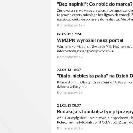
"Bez napinki": Co robić do marca
Zimowa przerwa w rozgrywkach to najgorszy okre
to prawie cztery miesiące bez ligowych emocji. Ż
narzucać ciekawe pomysły do realizacji. Ale o tym
Komentarzy: 12 »
06.09.13 17:24
WMZPN wyróżnił nasz portal
Warmińsko-Mazurski Związek Piłki Nożnej rozstr
internetową naszego województwa.
Komentarzy: 1 »
23.05.13 18:37
"Biało-niebieska paka" na Dzień D
Kibice Stomilu Olsztyn zrzeszeni w FC Pasym org
dziecka w Pasymiu.
Komentarzy: 1 »
21.05.13 08:37
Redakcja stomil.olsztyn.pl przep
Aż 13 lat w pigułce? To niełatwe, ale spróbowaliśm
Polecamy nie tylko kibicom! Od A do Z. Z pasji d
Komentarzy: 2 »