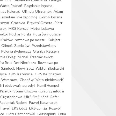
Warta Poznań
Bogdanka Łęczna
gas Kalonas
Olimpia Olsztynek
Adam
Pamiętam i nie zapomnę
Górnik Łęczna
lsztyn
Cracovia
Błękitni Orneta
Piotr
arek
MKS Korsze
Motor Lubawa
dzki Puchar Polski
Flota Świnoujście
 Kraków
rozmowa po meczu
Kolejarz
Olimpia Zambrów
Przedstawiamy
Polonia Bydgoszcz
Granica Kętrzyn
dia Elbląg
Michał Trzeciakiewicz
ica Bruk-Bet Nieciecza
Rozmowa po
Sandecja Nowy Sącz
Wiktor Biedrzycki
zyce
GKS Katowice
GKS Bełchatów
a Warszawa
Chodź w "biało-niebieskich"
h i zdobywaj nagrody!
Kamil Hempel
Piceluk
Stomil Olsztyn - juniorzy młodsi
 Częstochowa
UKS SMS Łódź
Rafał
Radomiak Radom
Paweł Kaczmarek
Travel
ŁKS Łódź
ŁKS Łomża
Rozwój
ice
Piotr Darmochwał
Bez napinki
Odra