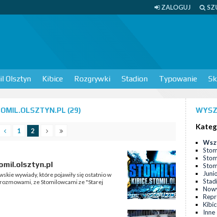
ZALOGUJ
SZ
l Olsztyn
Kibice
Rozgrywki
Stadion
Typowanie
Sk
MIL.OLSZTYN.PL (29)
WYSZ
Kateg
1
2
Wsz
Stom
Stom
omil.olsztyn.pl
Stomi
Juni
owskie wywiady, które pojawiły się ostatnio w
Stad
z rozmowami, ze Stomilowcami ze "Starej
Nowy
Repr
Kibi
Inne