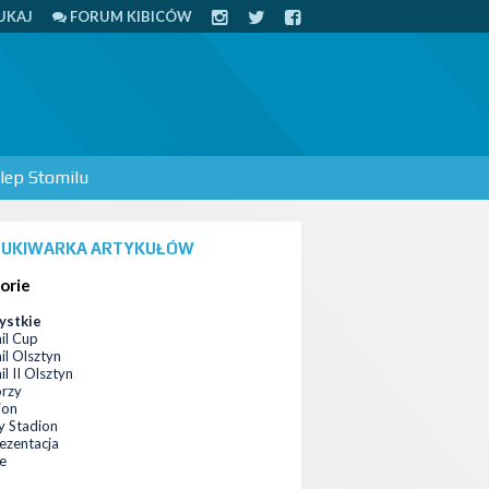
UKAJ
FORUM KIBICÓW
lep Stomilu
UKIWARKA ARTYKUŁÓW
orie
ystkie
il Cup
il Olsztyn
l II Olsztyn
orzy
ion
 Stadion
ezentacja
ce