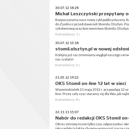
30.07.12 18:28
Michał Leszczyński przepytany o
Rozpoczynamy nasz nowy cykl publicystyczny. R
do Z jedno z przedstawicieli Stomilu Olsztyn. Po
szkoleniową oraz kierownictwo Stomilu Olsztyn
Komentarzy: 1 »
30.07.12 13:18
stomil.olsztyn.pl w nowej odsłoni
Kolejny już raz zmieniamy wygląd naszego serwis
nas czytało!
Komentarzy: 5 »
21.05.12 19:22
OKS Stomil on-line 12 lat w sieci
W poniedziałek 21 maja 2012 r. przypadają 12 u
line. Przez cały czas staramy się dla Was jak na
Komentarzy: 8 »
22.11.11 15:07
Nabór do redakcji OKS Stomil on-l
Okres zimowy to nie tylko czas odpoczynku i ok
jako redakcja także chcemy wzmocnić nasze szere