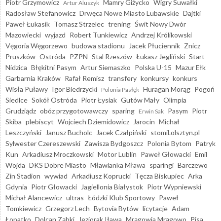
Piotr Grzymowicz
Mamry Giżycko
Wigry Suwałki
Artur Aluszyk
Radosław Stefanowicz
Drwęca Nowe Miasto Lubawskie
Dajtki
Paweł Łukasik
Tomasz Strzelec
trening
Świt Nowy Dwór
Mazowiecki
wyjazd
Robert Tunkiewicz
Andrzej Królikowski
Vęgoria Węgorzewo
budowa stadionu
Jacek Płuciennik
Znicz
Pruszków
Ostróda
PZPN
Stal Rzeszów
Łukasz Jegliński
Start
Nidzica
Błękitni Pasym
Artur Siemaszko
Polska U-15
Mazur Ełk
Garbarnia Kraków
Rafał Remisz
transfery
konkursy
konkurs
Wisła Puławy
Igor Biedrzycki
Huragan Morąg
Pogoń
Polonia Pasłęk
Siedlce
Sokół Ostróda
Piotr Łysiak
Gutów Mały
Olimpia
Grudziądz
obóz przygotowawczy
sparing
Pasym
Piotr
Erwin Sak
Skiba
plebiscyt
Wojciech Dziemidowicz
Jarocin
Michał
Leszczyński
Janusz Bucholc
Jacek Czałpiński
stomil.olsztyn.pl
Sylwester Czereszewski
Zawisza Bydgoszcz
Polonia Bytom
Patryk
Kun
Arkadiusz Mroczkowski
Motor Lublin
Paweł Głowacki
Emil
Wojda
DKS Dobre Miasto
Mławianka Mława
sparingi
Barczewo
Zin Stadion
wywiad
Arkadiusz Koprucki
Tęcza Biskupiec
Arka
Gdynia
Piotr Głowacki
Jagiellonia Białystok
Piotr Wypniewski
Michał Alancewicz
ultras
Łódzki Klub Sportowy
Paweł
Tomkiewicz
Grzegorz Lech
Bytovia Bytów
licytacje
Adam
Łopatko
Dolcan Ząbki
Jeziorak Iława
Mrągowia Mrągowo
Pisa