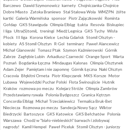
Barczewo
Dawid Szymonowicz
karnety
Chojniczanka Chojnice
Dobre Miasto
Zatoka Braniewo
Stal Stalowa Wola
WMZPN
żółte
kartki
Galeria Warmińska
sponsor
Piotr Zajączkowski
Rominta
Gołdap
GKS Stawiguda
Olimpia Elbląg
Łukta
Resovia
Biskupiec
I liga
Ultra(S)tomiL
treningi
Miedź Legnica
GKS Tychy
Wisła
Płock
III liga
Korona Kielce
Lechia Gdańsk
Stomil Olsztyn -
kobiety
AS Stomil Olsztyn
R-Gol
terminarz
Paweł Alancewicz
Michał Glanowski
Tomasz Ptak
Szymon Kaźmierowski
Górnik
Zabrze
Zagłębie Lubin
Arkadiusz Czarnecki
Orange Sport
Warta
Poznań
Bogdanka Łęczna
Mindaugas Kalonas
Olimpia Olsztynek
Adam Zejer
Pamiętam i nie zapomnę
Górnik Łęczna
Naki Olsztyn
Cracovia
Błękitni Orneta
Piotr Klepczarek
MKS Korsze
Motor
Lubawa
Wojewódzki Puchar Polski
Flota Świnoujście
Hutnik
Kraków
rozmowa po meczu
Kolejarz Stróże
Olimpia Zambrów
Przedstawiamy rywala
Polonia Bydgoszcz
Granica Kętrzyn
Concordia Elbląg
Michał Trzeciakiewicz
Termalica Bruk-Bet
Nieciecza
Rozmowa po meczu
Sandecja Nowy Sącz
Wiktor
Biedrzycki
Bartoszyce
GKS Katowice
GKS Bełchatów
Polonia
Warszawa
Chodź w "biało-niebieskich" barwach i zdobywaj
nagrody!
Kamil Hempel
Paweł Piceluk
Stomil Olsztyn - juniorzy