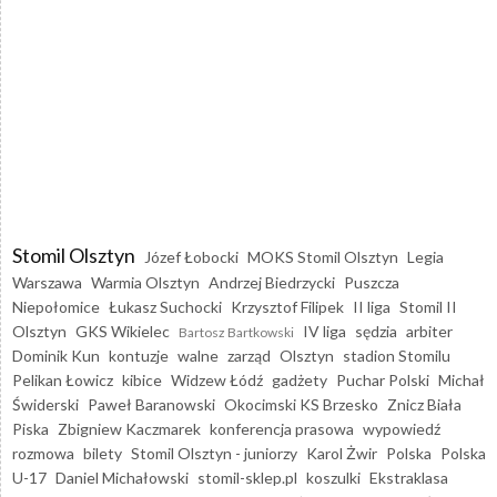
Stomil Olsztyn
Józef Łobocki
MOKS Stomil Olsztyn
Legia
Warszawa
Warmia Olsztyn
Andrzej Biedrzycki
Puszcza
Niepołomice
Łukasz Suchocki
Krzysztof Filipek
II liga
Stomil II
Olsztyn
GKS Wikielec
IV liga
sędzia
arbiter
Bartosz Bartkowski
Dominik Kun
kontuzje
walne
zarząd
Olsztyn
stadion Stomilu
Pelikan Łowicz
kibice
Widzew Łódź
gadżety
Puchar Polski
Michał
Świderski
Paweł Baranowski
Okocimski KS Brzesko
Znicz Biała
Piska
Zbigniew Kaczmarek
konferencja prasowa
wypowiedź
rozmowa
bilety
Stomil Olsztyn - juniorzy
Karol Żwir
Polska
Polska
U-17
Daniel Michałowski
stomil-sklep.pl
koszulki
Ekstraklasa