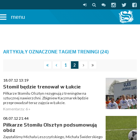
menu
ARTYKUŁY OZNACZONE TAGIEM TRENINGI (24)
1
2
18.07.12 13:19
Stomil będzie trenował w Łukcie
Piłkarze Stomilu Olsztyn rezygnują z treningów na
sztucznej nawierzchni. Zbigniew Kaczmarek będzie
przeprowadzał teraz zajęcia w Łukcie.
Komentarzy: 6 »
08.07.12 21:44
Piłkarze Stomilu Olsztyn podsumowują
obóz
Zapytaliśmy Michała Leszczyńskiego, Michała Świderskiego