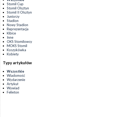
Stomil Cup
Stomil Olsztyn
Stomil II Olsztyn
Juniorzy
Stadion
Nowy Stadion
Reprezentacja
Kibice
Inne
OKS Stomilowcy
MOKS Stomil
Koszykówka
Kobiety
Typy artykułów
Wszystkie
Wiadomość
Wydarzenie
Artykuł
Wywiad
Felieton