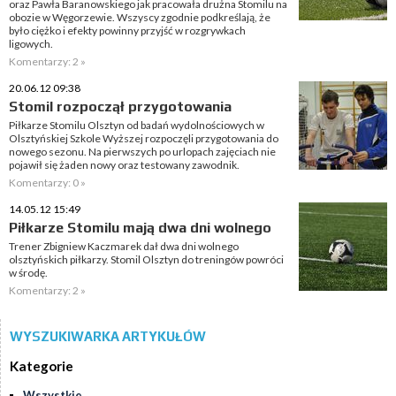
oraz Pawła Baranowskiego jak pracowała drużna Stomilu na
obozie w Węgorzewie. Wszyscy zgodnie podkreślają, że
było ciężko i efekty powinny przyjść w rozgrywkach
ligowych.
Komentarzy: 2 »
20.06.12 09:38
Stomil rozpoczął przygotowania
Piłkarze Stomilu Olsztyn od badań wydolnościowych w
Olsztyńskiej Szkole Wyższej rozpoczęli przygotowania do
nowego sezonu. Na pierwszych po urlopach zajęciach nie
pojawił się żaden nowy oraz testowany zawodnik.
Komentarzy: 0 »
14.05.12 15:49
Piłkarze Stomilu mają dwa dni wolnego
Trener Zbigniew Kaczmarek dał dwa dni wolnego
olsztyńskich piłkarzy. Stomil Olsztyn do treningów powróci
w środę.
Komentarzy: 2 »
WYSZUKIWARKA ARTYKUŁÓW
Kategorie
Wszystkie