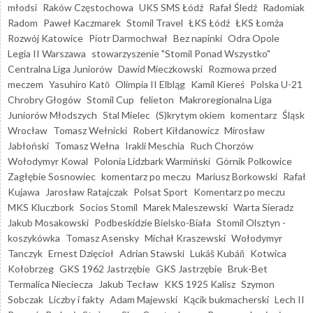
młodsi
Raków Częstochowa
UKS SMS Łódź
Rafał Śledź
Radomiak
Radom
Paweł Kaczmarek
Stomil Travel
ŁKS Łódź
ŁKS Łomża
Rozwój Katowice
Piotr Darmochwał
Bez napinki
Odra Opole
Legia II Warszawa
stowarzyszenie "Stomil Ponad Wszystko"
Centralna Liga Juniorów
Dawid Mieczkowski
Rozmowa przed
meczem
Yasuhiro Katō
Olimpia II Elbląg
Kamil Kiereś
Polska U-21
Chrobry Głogów
Stomil Cup
felieton
Makroregionalna Liga
Juniorów Młodszych
Stal Mielec
(S)krytym okiem
komentarz
Śląsk
Wrocław
Tomasz Wełnicki
Robert Kiłdanowicz
Mirosław
Jabłoński
Tomasz Wełna
Irakli Meschia
Ruch Chorzów
Wołodymyr Kowal
Polonia Lidzbark Warmiński
Górnik Polkowice
Zagłębie Sosnowiec
komentarz po meczu
Mariusz Borkowski
Rafał
Kujawa
Jarosław Ratajczak
Polsat Sport
Komentarz po meczu
MKS Kluczbork
Socios Stomil
Marek Maleszewski
Warta Sieradz
Jakub Mosakowski
Podbeskidzie Bielsko-Biała
Stomil Olsztyn -
koszykówka
Tomasz Asensky
Michał Kraszewski
Wołodymyr
Tanczyk
Ernest Dzięcioł
Adrian Stawski
Lukáš Kubáň
Kotwica
Kołobrzeg
GKS 1962 Jastrzębie
GKS Jastrzębie
Bruk-Bet
Termalica Nieciecza
Jakub Tecław
KKS 1925 Kalisz
Szymon
Sobczak
Liczby i fakty
Adam Majewski
Kącik bukmacherski
Lech II