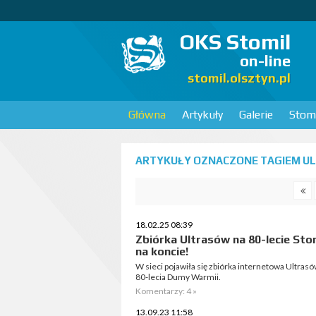
OKS Stomil
on-line
stomil.olsztyn.pl
Główna
Artykuły
Galerie
Stomi
ARTYKUŁY OZNACZONE TAGIEM UL
18.02.25 08:39
Zbiórka Ultrasów na 80-lecie Stom
na koncie!
W sieci pojawiła się zbiórka internetowa Ultrasó
80-lecia Dumy Warmii.
Komentarzy: 4 »
13.09.23 11:58