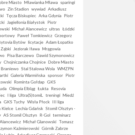
bre Miasto
Mławianka Mława
sparingi
ewo
Zin Stadion
wywiad
Arkadiusz
ki
Tęcza Biskupiec
Arka Gdynia
Piotr
cki
Jagiellonia Białystok
Piotr
ewski
Michał Alancewicz
ultras
Łódzki
portowy
Paweł Tomkiewicz
Grzegorz
Bytovia Bytów
licytacje
Adam Łopatko
 Ząbki
Jeziorak Iława
Mrągowia
wo
Pisa Barczewo
Dawid Szymonowicz
y
Chojniczanka Chojnice
Dobre Miasto
 Braniewo
Stal Stalowa Wola
WMZPN
artki
Galeria Warmińska
sponsor
Piotr
kowski
Rominta Gołdap
GKS
uda
Olimpia Elbląg
Łukta
Resovia
iec
I liga
Ultra(S)tomiL
treningi
Miedź
a
GKS Tychy
Wisła Płock
III liga
 Kielce
Lechia Gdańsk
Stomil Olsztyn -
y
AS Stomil Olsztyn
R-Gol
terminarz
Alancewicz
Michał Glanowski
Tomasz
Szymon Kaźmierowski
Górnik Zabrze
ie Lubin
Arkadiusz Czarnecki
Orange