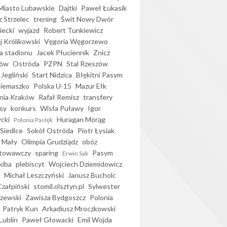
iasto Lubawskie
Dajtki
Paweł Łukasik
 Strzelec
trening
Świt Nowy Dwór
ecki
wyjazd
Robert Tunkiewicz
j Królikowski
Vęgoria Węgorzewo
 stadionu
Jacek Płuciennik
Znicz
ków
Ostróda
PZPN
Stal Rzeszów
Jegliński
Start Nidzica
Błękitni Pasym
Siemaszko
Polska U-15
Mazur Ełk
nia Kraków
Rafał Remisz
transfery
sy
konkurs
Wisła Puławy
Igor
ycki
Huragan Morąg
Polonia Pasłęk
Siedlce
Sokół Ostróda
Piotr Łysiak
 Mały
Olimpia Grudziądz
obóz
otowawczy
sparing
Pasym
Erwin Sak
kiba
plebiscyt
Wojciech Dziemidowicz
Michał Leszczyński
Janusz Bucholc
Czałpiński
stomil.olsztyn.pl
Sylwester
zewski
Zawisza Bydgoszcz
Polonia
Patryk Kun
Arkadiusz Mroczkowski
Lublin
Paweł Głowacki
Emil Wojda