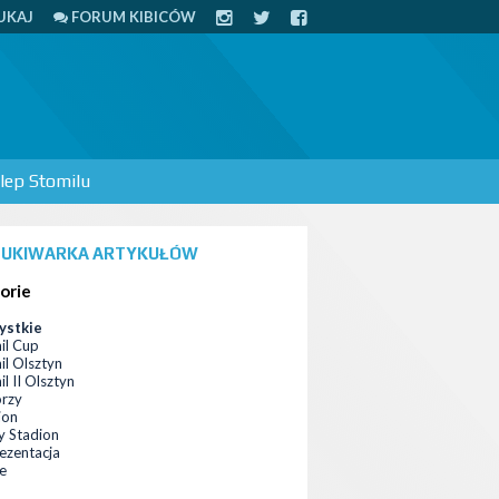
UKAJ
FORUM KIBICÓW
lep Stomilu
UKIWARKA ARTYKUŁÓW
orie
ystkie
il Cup
il Olsztyn
l II Olsztyn
orzy
ion
 Stadion
ezentacja
ce