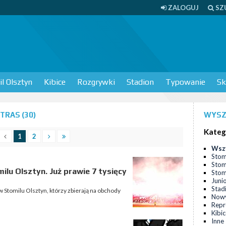
ZALOGUJ
SZ
l Olsztyn
Kibice
Rozgrywki
Stadion
Typowanie
Sk
TRAS (30)
WYSZ
Kateg
1
2
Wsz
Stom
Stom
ilu Olsztyn. Już prawie 7 tysięcy
Stomi
Juni
Stad
w Stomilu Olsztyn, którzy zbierają na obchody
Nowy
Repr
Kibi
Inne