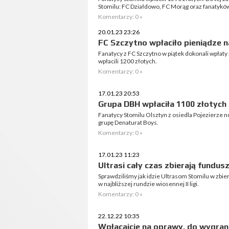
Stomilu: FC Działdowo, FC Morąg oraz fanatykó
Komentarzy: 0 »
20.01.23 23:26
FC Szczytno wpłaciło pieniądze n
Fanatycy z FC Szczytno w piątek dokonali wpłaty
wpłacili 1200 złotych.
Komentarzy: 0 »
17.01.23 20:53
Grupa DBH wpłaciła 1100 złotych 
Fanatycy Stomilu Olsztyn z osiedla Pojezierze n
grupę Denaturat Boys.
Komentarzy: 0 »
17.01.23 11:23
Ultrasi cały czas zbierają fundusz
Sprawdziliśmy jak idzie Ultrasom Stomilu w zbie
w najbliższej rundzie wiosennej II ligi.
Komentarzy: 0 »
22.12.22 10:35
Wpłacajcie na oprawy, do wygrania