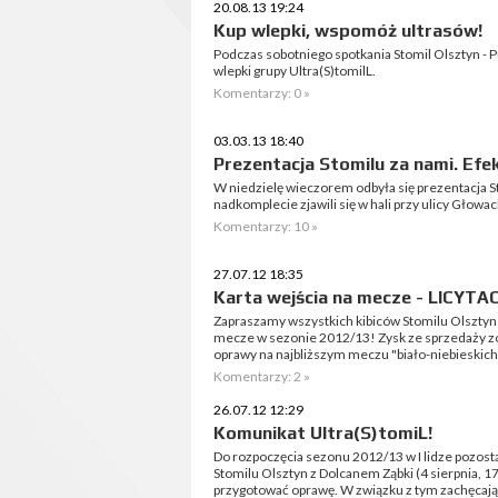
20.08.13 19:24
Kup wlepki, wspomóż ultrasów!
Podczas sobotniego spotkania Stomil Olsztyn -
wlepki grupy Ultra(S)tomilL.
Komentarzy: 0 »
03.03.13 18:40
Prezentacja Stomilu za nami. Ef
W niedzielę wieczorem odbyła się prezentacja S
nadkomplecie zjawili się w hali przy ulicy Głowac
Komentarzy: 10 »
27.07.12 18:35
Karta wejścia na mecze - LICYTAC
Zapraszamy wszystkich kibiców Stomilu Olsztyn do
mecze w sezonie 2012/13! Zysk ze sprzedaży z
oprawy na najbliższym meczu "biało-niebieskich
Komentarzy: 2 »
26.07.12 12:29
Komunikat Ultra(S)tomiL!
Do rozpoczęcia sezonu 2012/13 w I lidze pozost
Stomilu Olsztyn z Dolcanem Ząbki (4 sierpnia, 17
przygotować oprawę. W związku z tym zachęcają