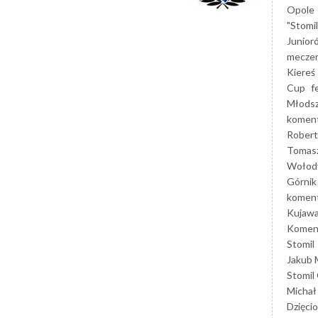
Opole
"Stomi
Junior
mecze
Kiereś
Cup
f
Młods
koment
Robert
Tomas
Wołod
Górnik
koment
Kujaw
Koment
Stomil
Jakub 
Stomil
Michał
Dzięcio