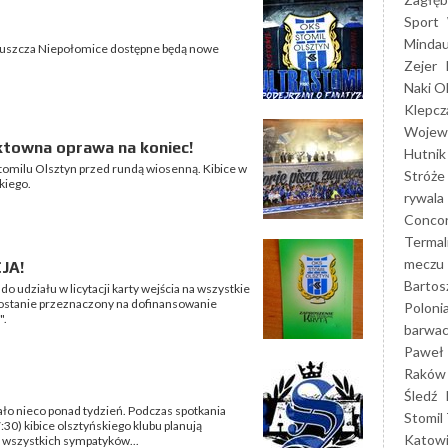
Sport
Mindau
 Puszcza Niepołomice dostępne będą nowe
Zejer
Naki O
Klepcz
Wojewó
ektowna oprawa na koniec!
Hutnik
tomilu Olsztyn przed rundą wiosenną. Kibice w
Stróże
kiego.
rywala
Concor
Termal
meczu
JA!
Bartos
 udziału w licytacji karty wejścia na wszystkie
ostanie przeznaczony na dofinansowanie
Poloni
".
barwac
Paweł 
Raków
Śledź
ało nieco ponad tydzień. Podczas spotkania
Stomil 
:30) kibice olsztyńskiego klubu planują
Katow
 wszystkich sympatyków...