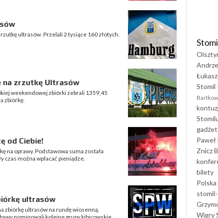
asów
zutkę ultrasów. Przelali 2 tysiące 160 złotych.
Stomi
Olszty
Andrze
Łukasz
ze na zrzutkę Ultrasów
Stomil 
kiej weekendowej zbiórki zebrali 1359,45
Bartkow
a zbiórkę.
kontuz
Stomil
gadżet
Paweł 
ę od Ciebie!
Znicz B
órkę na oprawy. Podstawowa suma została
ały czas można wpłacać pieniądze.
konfer
bilety
Polska
stomil-
biórkę ultrasów
Grzym
na zbiórkę ultrasów na rundę wiosenną.
Wigry 
zabawy nominowali kolejne grupy kibicowskie