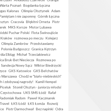
Warta Poznań
Bogdanka Łęczna
gas Kalonas
Olimpia Olsztynek
Adam
Pamiętam i nie zapomnę
Górnik Łęczna
lsztyn
Cracovia
Błękitni Orneta
Piotr
arek
MKS Korsze
Motor Lubawa
dzki Puchar Polski
Flota Świnoujście
 Kraków
rozmowa po meczu
Kolejarz
Olimpia Zambrów
Przedstawiamy
Polonia Bydgoszcz
Granica Kętrzyn
dia Elbląg
Michał Trzeciakiewicz
ica Bruk-Bet Nieciecza
Rozmowa po
Sandecja Nowy Sącz
Wiktor Biedrzycki
zyce
GKS Katowice
GKS Bełchatów
a Warszawa
Chodź w "biało-niebieskich"
h i zdobywaj nagrody!
Kamil Hempel
Piceluk
Stomil Olsztyn - juniorzy młodsi
 Częstochowa
UKS SMS Łódź
Rafał
Radomiak Radom
Paweł Kaczmarek
Travel
ŁKS Łódź
ŁKS Łomża
Rozwój
ice
Piotr Darmochwał
Bez napinki
Odra