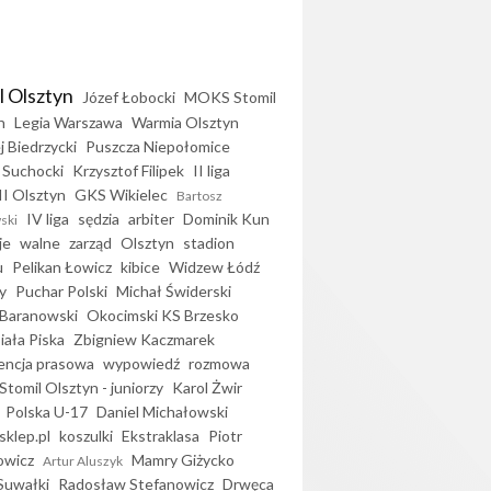
l Olsztyn
Józef Łobocki
MOKS Stomil
n
Legia Warszawa
Warmia Olsztyn
j Biedrzycki
Puszcza Niepołomice
 Suchocki
Krzysztof Filipek
II liga
II Olsztyn
GKS Wikielec
Bartosz
IV liga
sędzia
arbiter
Dominik Kun
ski
je
walne
zarząd
Olsztyn
stadion
u
Pelikan Łowicz
kibice
Widzew Łódź
y
Puchar Polski
Michał Świderski
Baranowski
Okocimski KS Brzesko
iała Piska
Zbigniew Kaczmarek
encja prasowa
wypowiedź
rozmowa
Stomil Olsztyn - juniorzy
Karol Żwir
Polska U-17
Daniel Michałowski
sklep.pl
koszulki
Ekstraklasa
Piotr
owicz
Mamry Giżycko
Artur Aluszyk
Suwałki
Radosław Stefanowicz
Drwęca