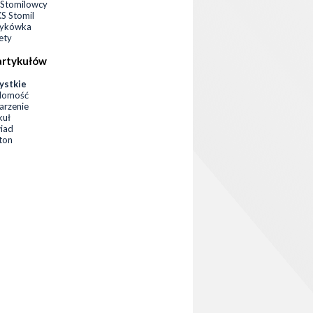
Stomilowcy
 Stomil
zykówka
ety
artykułów
ystkie
domość
rzenie
kuł
iad
eton