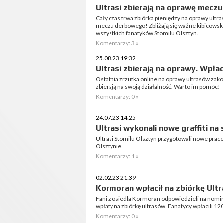
Ultrasi zbierają na oprawę mecz
Cały czas trwa zbiórka pieniędzy na oprawy ultr
meczu derbowego! Zbliżają się ważne kibicowskie
wszystkich fanatyków Stomilu Olsztyn.
Komentarzy: 3 »
25.08.23 19:32
Ultrasi zbierają na oprawy. Wpła
Ostatnia zrzutka online na oprawy ultrasów zak
zbierają na swoją działalność. Warto im pomóc!
Komentarzy: 0 »
24.07.23 14:25
Ultrasi wykonali nowe graffiti na 
Ultrasi Stomilu Olsztyn przygotowali nowe prace 
Olsztynie.
Komentarzy: 1 »
02.02.23 21:39
Kormoran wpłacił na zbiórkę Ult
Fani z osiedla Kormoran odpowiedzieli na nomina
wpłaty na zbiórkę ultrasów. Fanatycy wpłacili 12
Komentarzy: 0 »