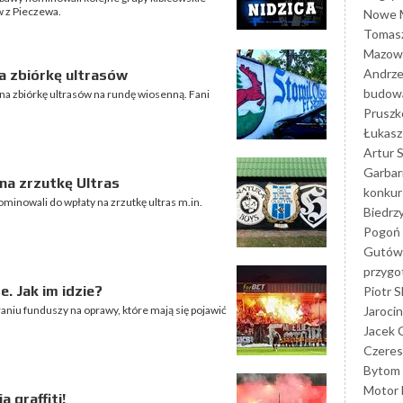
w z Pieczewa.
Nowe M
Tomasz
Mazowi
Andrze
a zbiórkę ultrasów
budowa
 na zbiórkę ultrasów na rundę wiosenną. Fani
Prusz
Łukasz 
Artur 
Garbar
na zrzutkę Ultras
konkur
ominowali do wpłaty na zrzutkę ultras m.in.
Biedrz
Pogoń 
Gutów
przyg
e. Jak im idzie?
Piotr S
Jarocin
raniu funduszy na oprawy, które mają się pojawić
Jacek 
Czeres
Bytom
Motor 
 graffiti!