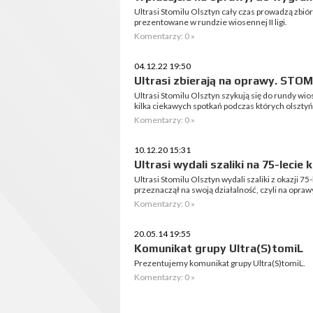
Ultrasi Stomilu Olsztyn cały czas prowadzą zbió
prezentowane w rundzie wiosennej II ligi.
Komentarzy: 0 »
04.12.22 19:50
Ultrasi zbierają na oprawy. S
Ultrasi Stomilu Olsztyn szykują się do rundy wio
kilka ciekawych spotkań podczas których olszty
Komentarzy: 0 »
10.12.20 15:31
Ultrasi wydali szaliki na 75-lecie k
Ultrasi Stomilu Olsztyn wydali szaliki z okazji 7
przeznaczął na swoją działalność, czyli na oprawy i
Komentarzy: 0 »
20.05.14 19:55
Komunikat grupy Ultra(S)tomiL
Prezentujemy komunikat grupy Ultra(S)tomiL.
Komentarzy: 0 »