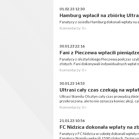
01.02.23 12:30
Hamburg wpłacił na zbiórkę Ultr
Fanatycy z osiedla Hamburg dokonali wpłaty na zr
Komentarzy: 0 »
30.01.23 22:16
Fani z Pieczewa wpłacili pieniąd
Fanatycy z olsztyńskiego Pieczewa podczas szyb
złotych. Fani dokonywali indywidualnych wpłat n
Komentarzy: 0 »
30.01.23 14:53
Ultrasi cały czas czekają na wpłat
Ultrasi Stomilu Olsztyn cały czas prowadzą zbi
przekroczona, ale to nie oznacza koniec akcji, c
Komentarzy: 0 »
21.01.23 10:56
FC Nidzica dokonała wpłaty na z
Fanatycy z FC Nidzica w sobotę dokonali wpłaty 
Fanatycy Stomilu wpłacili 1590 złotych. Do tej 