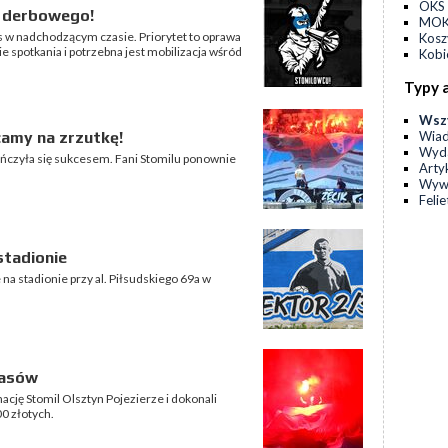
OKS 
u derbowego!
MOKS
as w nadchodzącym czasie. Priorytet to oprawa
Kos
 spotkania i potrzebna jest mobilizacja wśród
Kobi
Typy 
Wsz
Wia
camy na zrzutkę!
Wyda
ończyła się sukcesem. Fani Stomilu ponownie
Arty
Wyw
Feli
stadionie
na stadionie przy al. Piłsudskiego 69a w
rasów
cję Stomil Olsztyn Pojezierze i dokonali
00 złotych.