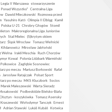
Legia II Warszawa
stowarzyszenie
l Ponad Wszystko"
Centralna Liga
ów
Dawid Mieczkowski
Rozmowa przed
m
Yasuhiro Katō
Olimpia II Elbląg
Kamil
Polska U-21
Chrobry Głogów
Stomil
elieton
Makroregionalna Liga Juniorów
zych
Stal Mielec
(S)krytym okiem
arz
Śląsk Wrocław
Tomasz Wełnicki
 Kiłdanowicz
Mirosław Jabłoński
z Wełna
Irakli Meschia
Ruch Chorzów
ymyr Kowal
Polonia Lidzbark Warmiński
 Polkowice
Zagłębie Sosnowiec
arz po meczu
Mariusz Borkowski
Rafał
a
Jarosław Ratajczak
Polsat Sport
arz po meczu
MKS Kluczbork
Socios
Marek Maleszewski
Warta Sieradz
Mosakowski
Podbeskidzie Bielsko-Biała
 Olsztyn - koszykówka
Tomasz Asensky
 Kraszewski
Wołodymyr Tanczyk
Ernest
ł
Adrian Stawski
Lukáš Kubáň
Kotwica