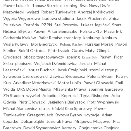
Paweł Łukasik
Tomasz Strzelec
trening
Świt Nowy Dwór
Mazowiecki
wyjazd
Robert Tunkiewicz
Andrzej Królikowski
Vęgoria Węgorzewo
budowa stadionu
Jacek Płuciennik
Znicz
Pruszków
Ostróda
PZPN
Stal Rzeszów
Łukasz Jegliński
Start
Nidzica
Błękitni Pasym
Artur Siemaszko
Polska U-15
Mazur Ełk
Garbarnia Kraków
Rafał Remisz
transfery
konkursy
konkurs
Wisła Puławy
Igor Biedrzycki
Huragan Morąg
Pogoń
Polonia Pasłęk
Siedlce
Sokół Ostróda
Piotr Łysiak
Gutów Mały
Olimpia
Grudziądz
obóz przygotowawczy
sparing
Pasym
Piotr
Erwin Sak
Skiba
plebiscyt
Wojciech Dziemidowicz
Jarocin
Michał
Leszczyński
Janusz Bucholc
Jacek Czałpiński
stomil.olsztyn.pl
Sylwester Czereszewski
Zawisza Bydgoszcz
Polonia Bytom
Patryk
Kun
Arkadiusz Mroczkowski
Motor Lublin
Paweł Głowacki
Emil
Wojda
DKS Dobre Miasto
Mławianka Mława
sparingi
Barczewo
Zin Stadion
wywiad
Arkadiusz Koprucki
Tęcza Biskupiec
Arka
Gdynia
Piotr Głowacki
Jagiellonia Białystok
Piotr Wypniewski
Michał Alancewicz
ultras
Łódzki Klub Sportowy
Paweł
Tomkiewicz
Grzegorz Lech
Bytovia Bytów
licytacje
Adam
Łopatko
Dolcan Ząbki
Jeziorak Iława
Mrągowia Mrągowo
Pisa
Barczewo
Dawid Szymonowicz
karnety
Chojniczanka Chojnice