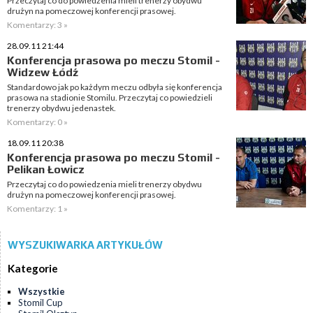
Przeczytaj co do powiedzenia mieli trenerzy obydwu
drużyn na pomeczowej konferencji prasowej.
Komentarzy: 3 »
28.09.11 21:44
Konferencja prasowa po meczu Stomil -
Widzew Łódź
Standardowo jak po każdym meczu odbyła się konferencja
prasowa na stadionie Stomilu. Przeczytaj co powiedzieli
trenerzy obydwu jedenastek.
Komentarzy: 0 »
18.09.11 20:38
Konferencja prasowa po meczu Stomil -
Pelikan Łowicz
Przeczytaj co do powiedzenia mieli trenerzy obydwu
drużyn na pomeczowej konferencji prasowej.
Komentarzy: 1 »
WYSZUKIWARKA ARTYKUŁÓW
Kategorie
Wszystkie
Stomil Cup