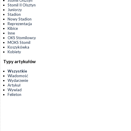
Stomil Olsztyn
Stomil II Olsztyn
Juniorzy
Stadion
Nowy Stadion
Reprezentacja
Kibice
Inne
OKS Stomilowcy
MOKS Stomil
Koszykówka
Kobiety
Typy artykułów
Wszystkie
Wiadomość
Wydarzenie
Artykuł
Wywiad
Felieton