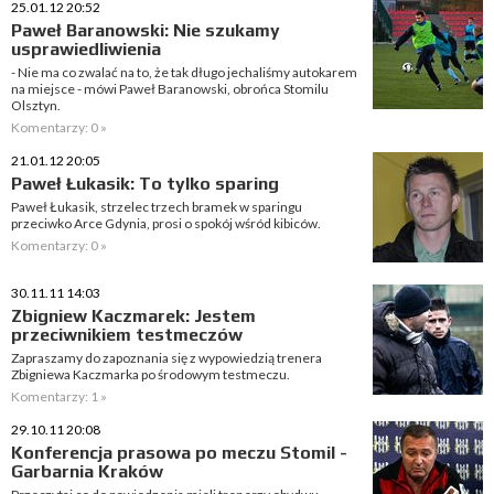
25.01.12 20:52
Paweł Baranowski: Nie szukamy
usprawiedliwienia
- Nie ma co zwalać na to, że tak długo jechaliśmy autokarem
na miejsce - mówi Paweł Baranowski, obrońca Stomilu
Olsztyn.
Komentarzy: 0 »
21.01.12 20:05
Paweł Łukasik: To tylko sparing
Paweł Łukasik, strzelec trzech bramek w sparingu
przeciwko Arce Gdynia, prosi o spokój wśród kibiców.
Komentarzy: 0 »
30.11.11 14:03
Zbigniew Kaczmarek: Jestem
przeciwnikiem testmeczów
Zapraszamy do zapoznania się z wypowiedzią trenera
Zbigniewa Kaczmarka po środowym testmeczu.
Komentarzy: 1 »
29.10.11 20:08
Konferencja prasowa po meczu Stomil -
Garbarnia Kraków