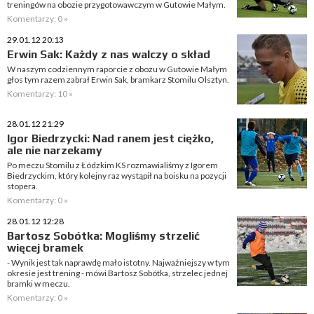
treningów na obozie przygotowawczym w Gutowie Małym.
Komentarzy: 0 »
29.01.12 20:13
Erwin Sak: Każdy z nas walczy o skład
W naszym codziennym raporcie z obozu w Gutowie Małym
głos tym razem zabrał Erwin Sak, bramkarz Stomilu Olsztyn.
Komentarzy: 10 »
28.01.12 21:29
Igor Biedrzycki: Nad ranem jest ciężko,
ale nie narzekamy
Po meczu Stomilu z Łódzkim KS rozmawialiśmy z Igorem
Biedrzyckim, który kolejny raz wystąpił na boisku na pozycji
stopera.
Komentarzy: 0 »
28.01.12 12:28
Bartosz Sobótka: Mogliśmy strzelić
więcej bramek
- Wynik jest tak naprawdę mało istotny. Najważniejszy w tym
okresie jest trening - mówi Bartosz Sobótka, strzelec jednej
bramki w meczu.
Komentarzy: 0 »