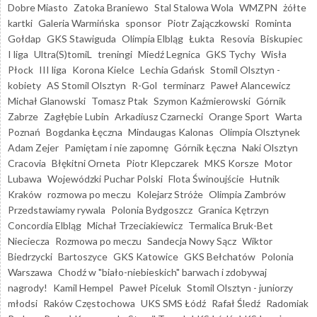
Dobre Miasto
Zatoka Braniewo
Stal Stalowa Wola
WMZPN
żółte
kartki
Galeria Warmińska
sponsor
Piotr Zajączkowski
Rominta
Gołdap
GKS Stawiguda
Olimpia Elbląg
Łukta
Resovia
Biskupiec
I liga
Ultra(S)tomiL
treningi
Miedź Legnica
GKS Tychy
Wisła
Płock
III liga
Korona Kielce
Lechia Gdańsk
Stomil Olsztyn -
kobiety
AS Stomil Olsztyn
R-Gol
terminarz
Paweł Alancewicz
Michał Glanowski
Tomasz Ptak
Szymon Kaźmierowski
Górnik
Zabrze
Zagłębie Lubin
Arkadiusz Czarnecki
Orange Sport
Warta
Poznań
Bogdanka Łęczna
Mindaugas Kalonas
Olimpia Olsztynek
Adam Zejer
Pamiętam i nie zapomnę
Górnik Łęczna
Naki Olsztyn
Cracovia
Błękitni Orneta
Piotr Klepczarek
MKS Korsze
Motor
Lubawa
Wojewódzki Puchar Polski
Flota Świnoujście
Hutnik
Kraków
rozmowa po meczu
Kolejarz Stróże
Olimpia Zambrów
Przedstawiamy rywala
Polonia Bydgoszcz
Granica Kętrzyn
Concordia Elbląg
Michał Trzeciakiewicz
Termalica Bruk-Bet
Nieciecza
Rozmowa po meczu
Sandecja Nowy Sącz
Wiktor
Biedrzycki
Bartoszyce
GKS Katowice
GKS Bełchatów
Polonia
Warszawa
Chodź w "biało-niebieskich" barwach i zdobywaj
nagrody!
Kamil Hempel
Paweł Piceluk
Stomil Olsztyn - juniorzy
młodsi
Raków Częstochowa
UKS SMS Łódź
Rafał Śledź
Radomiak