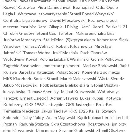
Radom
Paweł Kaczmarek
Stomil Travel
ŁKS Łódź
ŁKS Łomża
Rozwój Katowice
Piotr Darmochwał
Bez napinki
Odra Opole
Legia II Warszawa
stowarzyszenie "Stomil Ponad Wszystko"
Centralna Liga Juniorów
Dawid Mieczkowski
Rozmowa przed
meczem
Yasuhiro Katō
Olimpia II Elbląg
Kamil Kiereś
Polska U-21
Chrobry Głogów
Stomil Cup
felieton
Makroregionalna Liga
Juniorów Młodszych
Stal Mielec
(S)krytym okiem
komentarz
Śląsk
Wrocław
Tomasz Wełnicki
Robert Kiłdanowicz
Mirosław
Jabłoński
Tomasz Wełna
Irakli Meschia
Ruch Chorzów
Wołodymyr Kowal
Polonia Lidzbark Warmiński
Górnik Polkowice
Zagłębie Sosnowiec
komentarz po meczu
Mariusz Borkowski
Rafał
Kujawa
Jarosław Ratajczak
Polsat Sport
Komentarz po meczu
MKS Kluczbork
Socios Stomil
Marek Maleszewski
Warta Sieradz
Jakub Mosakowski
Podbeskidzie Bielsko-Biała
Stomil Olsztyn -
koszykówka
Tomasz Asensky
Michał Kraszewski
Wołodymyr
Tanczyk
Ernest Dzięcioł
Adrian Stawski
Lukáš Kubáň
Kotwica
Kołobrzeg
GKS 1962 Jastrzębie
GKS Jastrzębie
Bruk-Bet
Termalica Nieciecza
Jakub Tecław
KKS 1925 Kalisz
Szymon
Sobczak
Liczby i fakty
Adam Majewski
Kącik bukmacherski
Lech II
Poznań
Radunia Stężyca
Skra Częstochowa
Rozgrzewka
juniorzy
młodsi
wypowiedź po meczu
Szymon Grabowski
Stomil Olsztyn -