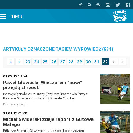
menu
ARTYKUŁY OZNACZONE TAGIEM WYPOWIEDŹ (631)
23
24
25
26
27
28
29
30
31
32
01.02.12 13:54
Paweł Głowacki: Wieczorem "nowi"
przejdą chrzest
Po zwycięstwie 9:1 z Brazylijczykami rozmawialiśmy z
Pawłem Głowackim, obrońcą Stomilu Olsztyn.
Komentarzy: 0 »
31.01.12 21:28
Michał Świderski zdaje raport z Gutowa
Małego
Piłkarze Stomilu Olsztyn mają za sobą kolejny dzień