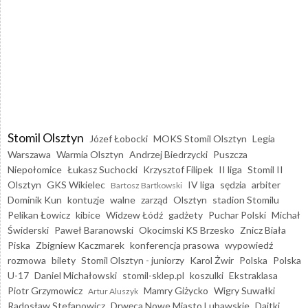
Stomil Olsztyn
Józef Łobocki
MOKS Stomil Olsztyn
Legia
Warszawa
Warmia Olsztyn
Andrzej Biedrzycki
Puszcza
Niepołomice
Łukasz Suchocki
Krzysztof Filipek
II liga
Stomil II
Olsztyn
GKS Wikielec
IV liga
sędzia
arbiter
Bartosz Bartkowski
Dominik Kun
kontuzje
walne
zarząd
Olsztyn
stadion Stomilu
Pelikan Łowicz
kibice
Widzew Łódź
gadżety
Puchar Polski
Michał
Świderski
Paweł Baranowski
Okocimski KS Brzesko
Znicz Biała
Piska
Zbigniew Kaczmarek
konferencja prasowa
wypowiedź
rozmowa
bilety
Stomil Olsztyn - juniorzy
Karol Żwir
Polska
Polska
U-17
Daniel Michałowski
stomil-sklep.pl
koszulki
Ekstraklasa
Piotr Grzymowicz
Mamry Giżycko
Wigry Suwałki
Artur Aluszyk
Radosław Stefanowicz
Drwęca Nowe Miasto Lubawskie
Dajtki