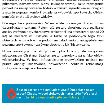
piłkarskim, pozbawionym bieżni lekkoatletycznej. Takie rozwiązanie
pozwoli na umiejscowienie trybun w bliskim sąsiedztwie murawy, co
znacznie poprawi komfort oglądania widowisk sportowych. Obiekt
pomieści około 10 tysięcy widzów.
Dlaczego taka pojemność? W materiale prasowym dostarczonym
dziennikarzom czytamy: Pojemność została określona poprzez liczne
analizy, zarówno dotychczasowej frekwencji (na przestrzeni ponad 20
lat) na meczach w Olsztynie, a także na podobnych tego typu
obiektach w ośrodkach o podobnym zaludnieniu z uwzględnieniem
poziomu sportowego - zarówno obecnego jak i historycznie.
Nowa inwestycja ma służyć nie tylko kibicom, ale wszystkim
mieszkańcom Olsztyna. Stadion został zaprojektowany jako obiekt
wielofunkcyjny. W jego infrastrukturze przewidziano miejsce na:
punkt obsługi mieszkańca, nowoczesne centrum rehabilitacji,
funkcjonalne miejsce schronienia.
Zostań patronem stomil.olsztyn.pl! Doceniasz naszą
pracę? Chcesz więcej ciekawych materiałów? Wspieraj
nas tutaj:
https://patronite.pl/stomilolsztynpl