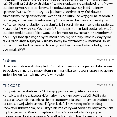
jeśli Stomil wróci do ekstraklasy i tu nie zgadzam się z niedzielnym. Nowy
stadion otworzy perspektywy, że pojawią/pojawi się jakiś majętny
sponsor i wreszcie to ruszy tak jak każdy sobie marzy. Od dawna
słuchaliśmy, że sponsorzy nie wchodzili do klubu ze względu na stadion, a
raczej jego brak więc trzeba wierzyć. Ja wierzę. Jak zawsze zresztą i w
końcu ten jebany stadion powstanie, już raczej nikt nam tego nie zabierze.
Brawo dla Szewczyka. Poza tym już na etapie konsultacji podane było, że
stadion będzie zaprojektowany tak by móc go ewentualnie rozbudować
do 15 tyś bodajże więc oby te mokre sny się spełniły i mielibyśmy tylko
takie problemy. Najwyżej karnety będą się rozchodzić w moment jak w
Łodzi i to też będzie piękne. A prezydent będzie miał wtedy ból głowy i
oby miał. SPW
Fc Stomil
02.06.26 19:03
Urzedasy i tak nie słuchają ludzi ! Chyba zdziwiony nie jesteś dobrze wie
że będzie za mały rozmawiałem z nim na kilka tematów i raczej nic się nie
zmieni bo on już i tak ma swoje w głowie
THE CORE
02.06.26 17:24
Oczywiście, że stadion na 10 tysięcy jest za mały. Ale kto z was
kontaktował się z Szewczykiem aby mu o tym powiedzieć? Jeśli cała
nasza aktywność ogranicza się do spamowania tego forum to trudno aby
na ratuszowej wieży usłyszeli "głos ludu". Tą żałosną pojemnością
Szewczyk udowadnia, że Olsztyn nie ma co rywalizować z Białymstokiem
czy Bydgoszczą. Wielkomiejskie ambicje Szewczyka kończą sią na
porównaniu do stadionów w Suwałkach i Ostródzie. Te analizy to pic na