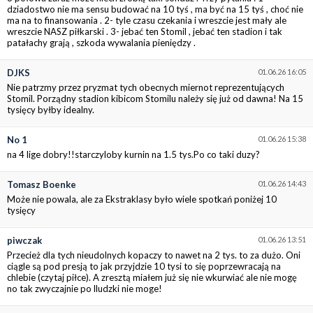
dziadostwo nie ma sensu budować na 10 tyś , ma być na 15 tyś , choć nie
ma na to finansowania . 2- tyle czasu czekania i wreszcie jest mały ale
wreszcie NASZ piłkarski . 3- jebać ten Stomil , jebać ten stadion i tak
patałachy grają , szkoda wywalania pieniędzy .
DJKS
01.06.26 16:05
Nie patrzmy przez pryzmat tych obecnych miernot reprezentujących
Stomil. Porządny stadion kibicom Stomilu należy się już od dawna! Na 15
tysięcy byłby idealny.
No 1
01.06.26 15:38
na 4 lige dobry!!starczyloby kurnin na 1.5 tys.Po co taki duzy?
Tomasz Boenke
01.06.26 14:43
Może nie powala, ale za Ekstraklasy było wiele spotkań poniżej 10
tysięcy
piwczak
01.06.26 13:51
Przecież dla tych nieudolnych kopaczy to nawet na 2 tys. to za dużo. Oni
ciągle są pod presją to jak przyjdzie 10 tysi to się poprzewracają na
chlebie (czytaj piłce). A zresztą miałem już się nie wkurwiać ale nie mogę
no tak zwyczajnie po lludzki nie moge!