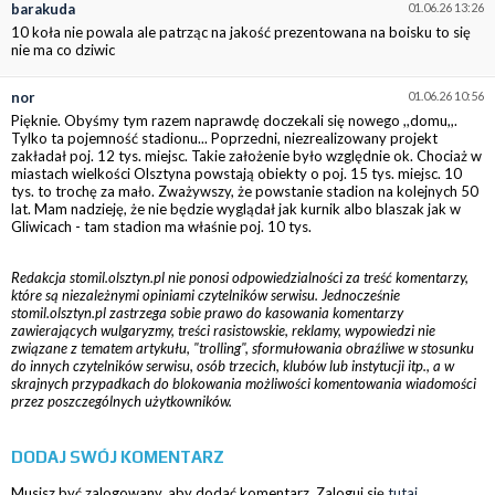
barakuda
01.06.26 13:26
10 koła nie powala ale patrząc na jakość prezentowana na boisku to się
nie ma co dziwic
nor
01.06.26 10:56
Pięknie. Obyśmy tym razem naprawdę doczekali się nowego ,,domu,,.
Tylko ta pojemność stadionu... Poprzedni, niezrealizowany projekt
zakładał poj. 12 tys. miejsc. Takie założenie było względnie ok. Chociaż w
miastach wielkości Olsztyna powstają obiekty o poj. 15 tys. miejsc. 10
tys. to trochę za mało. Zważywszy, że powstanie stadion na kolejnych 50
lat. Mam nadzieję, że nie będzie wyglądał jak kurnik albo blaszak jak w
Gliwicach - tam stadion ma właśnie poj. 10 tys.
Redakcja stomil.olsztyn.pl nie ponosi odpowiedzialności za treść komentarzy,
które są niezależnymi opiniami czytelników serwisu. Jednocześnie
stomil.olsztyn.pl zastrzega sobie prawo do kasowania komentarzy
zawierających wulgaryzmy, treści rasistowskie, reklamy, wypowiedzi nie
związane z tematem artykułu, "trolling", sformułowania obraźliwe w stosunku
do innych czytelników serwisu, osób trzecich, klubów lub instytucji itp., a w
skrajnych przypadkach do blokowania możliwości komentowania wiadomości
przez poszczególnych użytkowników.
DODAJ SWÓJ KOMENTARZ
Musisz być zalogowany, aby dodać komentarz. Zaloguj się
tutaj
.