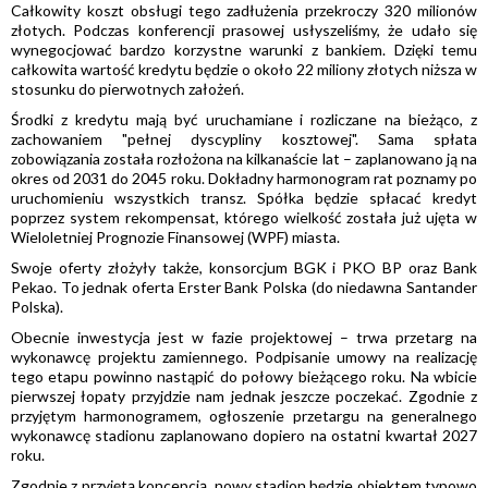
Całkowity koszt obsługi tego zadłużenia przekroczy 320 milionów
złotych. Podczas konferencji prasowej usłyszeliśmy, że udało się
wynegocjować bardzo korzystne warunki z bankiem. Dzięki temu
całkowita wartość kredytu będzie o około 22 miliony złotych niższa w
stosunku do pierwotnych założeń.
Środki z kredytu mają być uruchamiane i rozliczane na bieżąco, z
zachowaniem "pełnej dyscypliny kosztowej". Sama spłata
zobowiązania została rozłożona na kilkanaście lat – zaplanowano ją na
okres od 2031 do 2045 roku. Dokładny harmonogram rat poznamy po
uruchomieniu wszystkich transz. Spółka będzie spłacać kredyt
poprzez system rekompensat, którego wielkość została już ujęta w
Wieloletniej Prognozie Finansowej (WPF) miasta.
Swoje oferty złożyły także, konsorcjum BGK i PKO BP oraz Bank
Pekao. To jednak oferta Erster Bank Polska (do niedawna Santander
Polska).
Obecnie inwestycja jest w fazie projektowej – trwa przetarg na
wykonawcę projektu zamiennego. Podpisanie umowy na realizację
tego etapu powinno nastąpić do połowy bieżącego roku. Na wbicie
pierwszej łopaty przyjdzie nam jednak jeszcze poczekać. Zgodnie z
przyjętym harmonogramem, ogłoszenie przetargu na generalnego
wykonawcę stadionu zaplanowano dopiero na ostatni kwartał 2027
roku.
Zgodnie z przyjętą koncepcją, nowy stadion będzie obiektem typowo