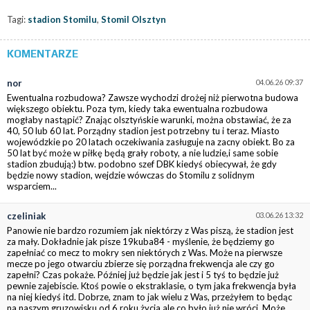
Tagi:
stadion Stomilu
,
Stomil Olsztyn
KOMENTARZE
nor
04.06.26 09:37
Ewentualna rozbudowa? Zawsze wychodzi drożej niż pierwotna budowa
większego obiektu. Poza tym, kiedy taka ewentualna rozbudowa
mogłaby nastąpić? Znając olsztyńskie warunki, można obstawiać, że za
40, 50 lub 60 lat. Porządny stadion jest potrzebny tu i teraz. Miasto
wojewódzkie po 20 latach oczekiwania zasługuje na zacny obiekt. Bo za
50 lat być może w piłkę będą grały roboty, a nie ludzie,i same sobie
stadion zbudują:) btw. podobno szef DBK kiedyś obiecywał, że gdy
będzie nowy stadion, wejdzie wówczas do Stomilu z solidnym
wsparciem...
czeliniak
03.06.26 13:32
Panowie nie bardzo rozumiem jak niektórzy z Was piszą, że stadion jest
za mały. Dokładnie jak pisze 19kuba84 - myślenie, że będziemy go
zapełniać co mecz to mokry sen niektórych z Was. Może na pierwsze
mecze po jego otwarciu zbierze się porządna frekwencja ale czy go
zapełni? Czas pokaże. Później już będzie jak jest i 5 tyś to będzie już
pewnie zajebiscie. Ktoś powie o ekstraklasie, o tym jaka frekwencja była
na niej kiedyś itd. Dobrze, znam to jak wielu z Was, przeżyłem to będąc
na naszym gruzowisku od 6 roku życia ale co było już nie wróci. Może,