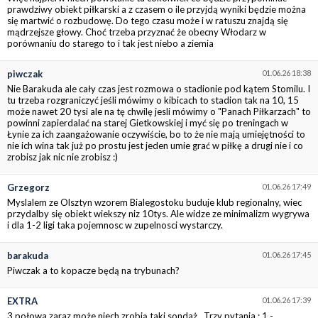
prawdziwy obiekt piłkarski a z czasem o ile przyjdą wyniki będzie można
się martwić o rozbudowę. Do tego czasu może i w ratuszu znajdą się
mądrzejsze głowy. Choć trzeba przyznać że obecny Włodarz w
porównaniu do starego to i tak jest niebo a ziemia
piwczak
01.06.26 18:38
Nie Barakuda ale cały czas jest rozmowa o stadionie pod kątem Stomilu. I
tu trzeba rozgraniczyć jeśli mówimy o kibicach to stadion tak na 10, 15
może nawet 20 tysi ale na tę chwilę jesli mówimy o "Panach Piłkarzach" to
powinni zapierdalać na starej Gietkowskiej i myć się po treningach w
Łynie za ich zaangażowanie oczywiście, bo to że nie mają umiejętności to
nie ich wina tak już po prostu jest jeden umie grać w piłkę a drugi nie i co
zrobisz jak nic nie zrobisz :)
Grzegorz
01.06.26 17:49
Myslalem ze Olsztyn wzorem Bialegostoku buduje klub regionalny, wiec
przydalby się obiekt wiekszy niz 10tys. Ale widze ze minimalizm wygrywa
i dla 1-2 ligi taka pojemnosc w zupelnosci wystarczy.
barakuda
01.06.26 17:45
Piwczak a to kopacze będą na trybunach?
EXTRA
01.06.26 17:39
3 połowa zaraz może niech zrobią taki sondaż . Trzy pytania : 1 -