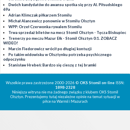
Dwóch kandydatów do awansu spotka się przy Al. Piłsudskiego
69a
Adrian Klimczak piłkarzem Stomilu
Michał Alancewicz ponownie w Stomilu Olsztyn
WPP: Orzeł Czerwonka rywalem Stomilu
Trwa sprzedaż biletów na mecz Stomil Olsztyn - Tęcza Biskupiec
Trenerzy po meczu Mazur Ełk - Stomil Olsztyn 0:1. ZOBACZ
WIDEO!
Marcin Fiedorowicz wrócił po długiej kontuzji
Po takim widowisku w Olsztynku potrzeba psychicznego
odpoczynku
Stanisław Hrebeń: Bardzo się cieszę z tej bramki
Wszelkie prawa zastrzeżone 2000-2026 ©
OKS Stomil on-line
ISSN:
1898-2328
Niniejsza witryna nie ma żadnego związku z klubem OKS Stomil
Olsztyn. Prezentujemy tutaj niezależne opinie na temat sytuacji w
piłce na Warmii i Mazurach