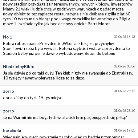
nowy stadion przyciąga zainteresowanych, nowych kibicow, inwestorów
Mamy 21 wiek i ludzie chcą w godziwych warunkach oglądać mecze,
nowy obiekt to też zaplecze restauracyjne a nie kiełbasa z grilla z lat 60
tych 10 tys to malo biorąc pod uwagę ze za kilka lat wrocimy do 2 ligi a
moze 1- szejbale tylko jak będzie nowy obiekt. Patrz Motor
No 1
02.06.26 16:13
Bobra robota panie Prezydencie .Wkoncu ktos jest przychylny
Stomilowi.Trzeba bylo wywalic Betona szybcie i wstawic prezydenta to
Stadion bylby juz penie dawno wybudowany!Beton do betonu
NiedzielnyKibic
02.06.26 08:06
Ja się dziwię po co taki duży. Ten klub nigdy nie awansuje do Ekstraklasy.
10 tysięcy nawet w pierwszej lidze to za dużo.
zorro
01.06.26 23:12
dorzuxiliby do tych 15 tys miejsc
zorro
01.06.26 23:10
to na Warmii nie ma bogatych właścicieli firm pasjonujących się piłką?
barakuda
01.06.26 19:01
Więc najpierw niech powstanie tu cokolwiek co będzie przypominać