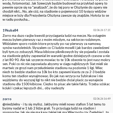
wodę, fotomontaż. Jak Szewczyk będzie budował na przykład operę to
pewnie oprze się na "analizach", że do tej pory w Olsztynie do opery nie
chodził nikt... No, ale cóż, na stadionie o pojemności 10 tysięcy widzów
miejsce w loży dla Prezydenta Olsztyna zawsze się znajdzie. Hołota to se
w radiu posłucha...
19kuba84
02.06.26 17:20
Zorro ma duzo racjiw kwestii przyciagania ludzi na mecze. Na ostagnim
meczu bylem pierwszy raz z moim mlodym, na sektorze rodzinnym.
Widzialem sporo rodzin ktore przyszly po raz pierwszy za namową
synów nastoletnich. Slyszalem co Ci ludzie mowili i jak bardzo zawiedzeni
byli tym.co zobaczyli. Masa kibicow piknikowych by sie pojawila i zostala
na stadionie gdyby zapewnial im warunki godne dzisiejszych czasow a nie
z lat 80-90. Ale tak szczerze mowiac to te 10k obecnie to jest nasz mokry
sen. Poki co nic nie zapowiada abysmy w ciagu najblizszych 5lat mieli sie
martwic ze grozi nam przeludnienie stadionu na poziomie 1 ligi. Wiec
niech to bedzie stadion na 10k bo kto zapewni kiastu ze za 2-3 bedzie
komu ten stadion wynajmowac. Bo jak nas wrzyca na Sybirakow i nie
wyjdziemy do wyzszej ligi to nikt nie bedzie chcial placic za wynajecie
stadionu dla 1500 kibicow. Ciezko to pisac ale takie fakty. Trzeba sciskac
kciuki i czekac lepszych dni... oby nadeszły
zorro
02.06.26 16:49
@niedzielny - i tu się mylisz. Jakbyśmy mieli nowy stafion 5 lat temu to
byśmy nadal w 1 lub 2 lidze grali. To przyciąga ludzi na stadion i
sponsorów Jak się nie ma kasy takiej jak ma Wieczysta czy Zagłębie L. to