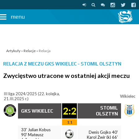
menu
Artykuły
»
Relacje
» Relacja
RELACJA Z MECZU
GKS WIKIELEC - STOMIL OLSZTYN
Zwycięstwo utracone w ostatniej akcji meczu
III liga 2024/2025 (22. kolejka,
Wikielec
21.III.2025 r.)
2:2
STOMIL
GKS WIKIELEC
OLSZTYN
1:1
33' Julian Kobus
Denis Gojko 40'
90' Mateusz
Karol Żwir (k) 66'