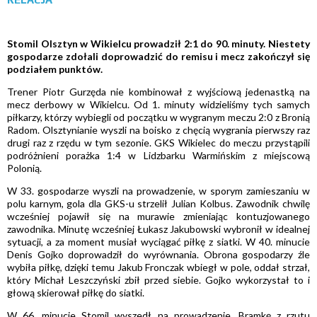
Stomil Olsztyn w Wikielcu prowadził 2:1 do 90. minuty. Niestety
gospodarze zdołali doprowadzić do remisu i mecz zakończył się
podziałem punktów.
Trener Piotr Gurzęda nie kombinował z wyjściową jedenastką na
mecz derbowy w Wikielcu. Od 1. minuty widzieliśmy tych samych
piłkarzy, którzy wybiegli od początku w wygranym meczu 2:0 z Bronią
Radom. Olsztynianie wyszli na boisko z chęcią wygrania pierwszy raz
drugi raz z rzędu w tym sezonie. GKS Wikielec do meczu przystąpili
podróżnieni porażka 1:4 w Lidzbarku Warmińskim z miejscową
Polonią.
W 33. gospodarze wyszli na prowadzenie, w sporym zamieszaniu w
polu karnym, gola dla GKS-u strzelił Julian Kolbus. Zawodnik chwilę
wcześniej pojawił się na murawie zmieniając kontuzjowanego
zawodnika. Minutę wcześniej Łukasz Jakubowski wybronił w idealnej
sytuacji, a za moment musiał wyciągać piłkę z siatki. W 40. minucie
Denis Gojko doprowadził do wyrównania. Obrona gospodarzy źle
wybiła piłkę, dzięki temu Jakub Fronczak wbiegł w pole, oddał strzał,
który Michał Leszczyński zbił przed siebie. Gojko wykorzystał to i
głową skierował piłkę do siatki.
W 66. minucie Stomil wyszedł na prowadzenie. Bramkę z rzutu