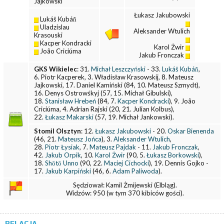
Jajkowski
Łukasz Jakubowski
Lukáš Kubáň
Uladzislau
Aleksander Wtulich
Krasouski
Kacper Kondracki
Karol Żwir
João Criciúma
Jakub Fronczak
GKS Wikielec
: 31.
Michał Leszczyński
- 33.
Lukáš Kubáň
,
6. Piotr Kacperek, 3. Władisław Krasowskij, 8. Mateusz
Jajkowski, 17. Daniel Kamiński (84, 10. Mateusz Szmydt),
16. Denys Ostrowśkyj (57, 15. Michał Gibulski),
18.
Stanisław Hrebeń
(84, 7.
Kacper Kondracki
), 9. João
Criciúma, 4. Adrian Rajski (20, 21. Julian Kolbus),
22.
Łukasz Makarski
(57, 19. Michał Jankowski).
Stomil Olsztyn
: 12.
Łukasz Jakubowski
- 20.
Oskar Bienenda
(46, 21.
Mateusz Jońca
), 3.
Aleksander Wtulich
,
28.
Piotr Łysiak
, 7.
Mateusz Pajdak
- 11.
Jakub Fronczak
,
42.
Jakub Orpik
, 10.
Karol Żwir
(90, 5.
Łukasz Borkowski
),
18.
Shōtō Unno
(90, 22.
Maciej Cichocki
), 19. Dennis Gojko -
17.
Jakub Karpiński
(46, 6.
Adam Paliwoda
).
Sędziował: Kamil Żmijewski (Elbląg).
Widzów: 950 (w tym 370 kibiców gości).
RELACJA