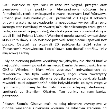
GKS Wikielec w tym roku w lidze raz wygrał, przegrał oraz
zremisował. Trzy punkty w Aleksandrowie Łódzkim były
formalnością, remis z walczącymi o awans rezerwami Legii Warszawa
uznano jako lekki niedosyt (GKS prowadził 2:0, Legia II odrobiła
straty i wyszła na prowadzenie, a gospodarze wyrównali z rzutu
karnego stan rywalizacji w czwartej minucie doliczonego czasu gry po
faulu, a w zasadzie jego braku), ale strata punktów z przedostatnią w
tabeli III ligi Polonią Lidzbark Warmiński mogła zawieść sympatyków
klubu koło Iławy. GKS Wikielec przerwał serię siedmiu spotkań bez
porażki. Ostatni raz przegrali 20. października 2024 roku w
Tomaszowie Mazowieckim. I co ciekawe tam doznali porażki… 1:4 z
miejscową Lechią.
- My na pierwszą połowę wyszliśmy tak jakbyśmy nie chcieli brać w
niej udziału - mówił po ostatnim meczu Damian Jarzembowski, trener
GKS-u Wikielec. - Mam wiele zastrzeżeń indywidualnych do
zawodników. Nie było widać typowej chęci, która towarzyszy
spotkaniom derbowym. Biorę tę porażkę na swoje barki, ale każdy
zawodnik musi odpowiedzieć sobie indywidualnie, co było złego w
tym meczu, bo mamy bardzo mało czasu do kolejnego derbowego
spotkania ze Stomilem Olsztyn. Tam punkty są nam bardzo
potrzebne.
Piłkarze Stomilu Olsztyn mają za sobą pierwsze zwycięstwo w
rundzie wiosennej i pierwszą wygraną na własnym stadionie od