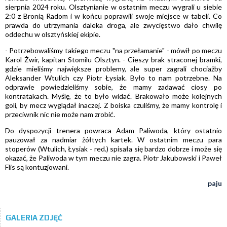
sierpnia 2024 roku. Olsztynianie w ostatnim meczu wygrali u siebie
2:0 z Bronią Radom i w końcu poprawili swoje miejsce w tabeli. Co
prawda do utrzymania daleka droga, ale zwycięstwo dało chwilę
oddechu w olsztyńskiej ekipie.
- Potrzebowaliśmy takiego meczu "na przełamanie" - mówił po meczu
Karol Żwir, kapitan Stomilu Olsztyn. - Cieszy brak straconej bramki,
gdzie mieliśmy największe problemy, ale super zagrali chociażby
Aleksander Wtulich czy Piotr Łysiak. Było to nam potrzebne. Na
odprawie powiedzieliśmy sobie, że mamy zadawać ciosy po
kontratakach. Myślę, że to było widać. Brakowało może kolejnych
goli, by mecz wyglądał inaczej. Z boiska czuliśmy, że mamy kontrolę i
przeciwnik nic nie może nam zrobić.
Do dyspozycji trenera powraca Adam Paliwoda, który ostatnio
pauzował za nadmiar żółtych kartek. W ostatnim meczu para
stoperów (Wtulich, Łysiak - red.) spisała się bardzo dobrze i może się
okazać, że Paliwoda w tym meczu nie zagra. Piotr Jakubowski i Paweł
Flis są kontuzjowani.
paju
GALERIA ZDJĘĆ