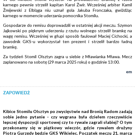
karnego pewnie strzelił kapitan Karol Żwir. Wcześniej arbiter Kamil
Żmijewski z Elbląga niu uznał gola Jakuba Fronczaka, gwiżdżąc
karnego w momencie uderzania pomocnika Stomilu.
Gospodarze do remisu doprowadzili w ostatniej akcji meczu. Szymon
Jajkowski po pięknym uderzeniu z rzutu wolnego strzelił bramkę na
wagę remisu. Wcześniej w głupi sposób faulował Maciej Cichocki, a
zawodnik GKS-u wykorzystał ten prezent i strzelił bardzo ładną
bramkę.
Za tydzień Stomil Olsztyn zagra u siebie z Mławianka Mława. Mecz
zaplanowano na sobotę (29 marca 2025 roku) o godzinie 13:00.
em
ZAPOWIEDŹ
Kibice Stomilu Olsztyn po zwycięstwie nad Bronią Radom zadają
sobie jedno pytanie - czy wygrana była dziełem rzeczywiście
lepszej dyspozycji sportowej czy to rywale zagrali słabiej? O tym
przekonamy się w piątkowy wieczór, gdzie rywalem drużyny
Piotra Gurzędy będzie GKS Wikielec. Początek meczu 21. marca