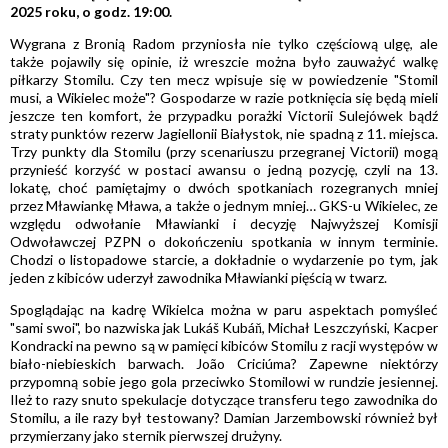
2025 roku, o godz. 19:00.
Wygrana z Bronią Radom przyniosła nie tylko częściową ulgę, ale
także pojawily się opinie, iż wreszcie można było zauważyć walkę
piłkarzy Stomilu. Czy ten mecz wpisuje się w powiedzenie "Stomil
musi, a Wikielec może"? Gospodarze w razie potknięcia się będą mieli
jeszcze ten komfort, że przypadku porażki Victorii Sulejówek bądź
straty punktów rezerw Jagiellonii Białystok, nie spadną z 11. miejsca.
Trzy punkty dla Stomilu (przy scenariuszu przegranej Victorii) mogą
przynieść korzyść w postaci awansu o jedną pozycję, czyli na 13.
lokatę, choć pamiętajmy o dwóch spotkaniach rozegranych mniej
przez Mławiankę Mława, a także o jednym mniej… GKS-u Wikielec, ze
względu odwołanie Mławianki i decyzję Najwyższej Komisji
Odwoławczej PZPN o dokończeniu spotkania w innym terminie.
Chodzi o listopadowe starcie, a dokładnie o wydarzenie po tym, jak
jeden z kibiców uderzył zawodnika Mławianki pięścią w twarz.
Spoglądając na kadrę Wikielca można w paru aspektach pomyśleć
"sami swoi", bo nazwiska jak Lukáš Kubáň, Michał Leszczyński, Kacper
Kondracki na pewno są w pamięci kibiców Stomilu z racji występów w
biało-niebieskich barwach. João Criciúma? Zapewne niektórzy
przypomną sobie jego gola przeciwko Stomilowi w rundzie jesiennej.
Ileż to razy snuto spekulacje dotyczące transferu tego zawodnika do
Stomilu, a ile razy był testowany? Damian Jarzembowski również był
przymierzany jako sternik pierwszej drużyny.