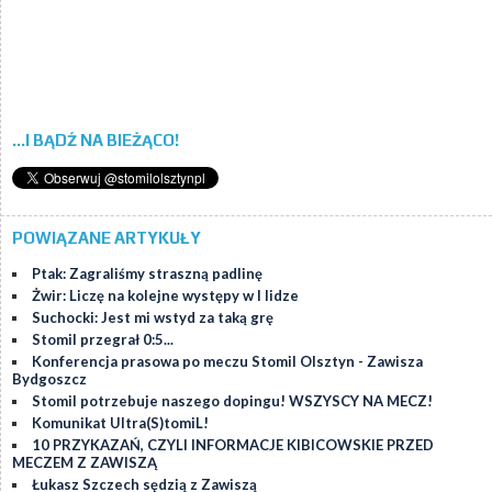
...I BĄDŹ NA BIEŻĄCO!
POWIĄZANE ARTYKUŁY
Ptak: Zagraliśmy straszną padlinę
Żwir: Liczę na kolejne występy w I lidze
Suchocki: Jest mi wstyd za taką grę
Stomil przegrał 0:5...
Konferencja prasowa po meczu Stomil Olsztyn - Zawisza
Bydgoszcz
Stomil potrzebuje naszego dopingu! WSZYSCY NA MECZ!
Komunikat Ultra(S)tomiL!
10 PRZYKAZAŃ, CZYLI INFORMACJE KIBICOWSKIE PRZED
MECZEM Z ZAWISZĄ
Łukasz Szczech sędzią z Zawiszą