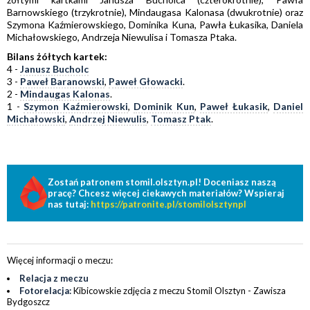
Barnowskiego (trzykrotnie), Mindaugasa Kalonasa (dwukrotnie) oraz
Szymona Kaźmierowskiego, Dominika Kuna, Pawła Łukasika, Daniela
Michałowskiego, Andrzeja Niewulisa i Tomasza Ptaka.
Bilans żółtych kartek:
4 -
Janusz Bucholc
3 -
Paweł Baranowski
,
Paweł Głowacki
.
2 -
Mindaugas Kalonas
.
1 -
Szymon Kaźmierowski
,
Dominik Kun
,
Paweł Łukasik
,
Daniel
Michałowski
,
Andrzej Niewulis
,
Tomasz Ptak
.
Zostań patronem stomil.olsztyn.pl! Doceniasz naszą
pracę? Chcesz więcej ciekawych materiałów? Wspieraj
nas tutaj:
https://patronite.pl/stomilolsztynpl
Więcej informacji o meczu:
Relacja z meczu
Fotorelacja:
Kibicowskie zdjęcia z meczu Stomil Olsztyn - Zawisza
Bydgoszcz