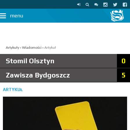
menu
Artykuły
»
Wiadomości
» Artykuł
Stomil Olsztyn
0
Zawisza Bydgoszcz
5
ARTYKUŁ