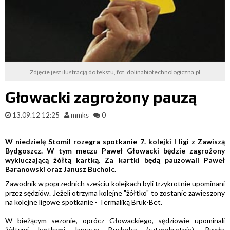
Zdjęcie jest ilustracją do tekstu, fot. dolinabiotechnologiczna.pl
Głowacki zagrożony pauzą
13.09.12 12:25
mmks
0
W niedzielę Stomil rozegra spotkanie 7. kolejki I ligi z Zawiszą
Bydgoszcz. W tym meczu Paweł Głowacki będzie zagrożony
wykluczającą żółtą kartką. Za kartki będą pauzowali Paweł
Baranowski oraz Janusz Bucholc.
Zawodnik w poprzednich sześciu kolejkach byli trzykrotnie upominani
przez sędziów. Jeżeli otrzyma kolejne "żółtko" to zostanie zawieszony
na kolejne ligowe spotkanie - Termaliką Bruk-Bet.
W bieżącym sezonie, oprócz Głowackiego, sędziowie upominali
żółtymi kartkami Janusza Bucholca (czterokrotnie), Pawła