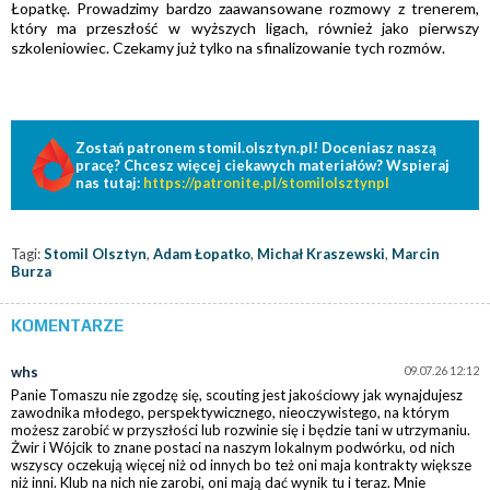
Łopatkę. Prowadzimy bardzo zaawansowane rozmowy z trenerem,
który ma przeszłość w wyższych ligach, również jako pierwszy
szkoleniowiec. Czekamy już tylko na sfinalizowanie tych rozmów.
Zostań patronem stomil.olsztyn.pl! Doceniasz naszą
pracę? Chcesz więcej ciekawych materiałów? Wspieraj
nas tutaj:
https://patronite.pl/stomilolsztynpl
Tagi:
Stomil Olsztyn
,
Adam Łopatko
,
Michał Kraszewski
,
Marcin
Burza
KOMENTARZE
whs
09.07.26 12:12
Panie Tomaszu nie zgodzę się, scouting jest jakościowy jak wynajdujesz
zawodnika młodego, perspektywicznego, nieoczywistego, na którym
możesz zarobić w przyszłości lub rozwinie się i będzie tani w utrzymaniu.
Żwir i Wójcik to znane postaci na naszym lokalnym podwórku, od nich
wszyscy oczekują więcej niż od innych bo też oni maja kontrakty większe
niż inni. Klub na nich nie zarobi, oni mają dać wynik tu i teraz. Mnie