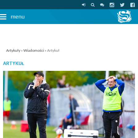
menu
Artykuły
»
Wiadomości
» Artykuł
ARTYKUŁ