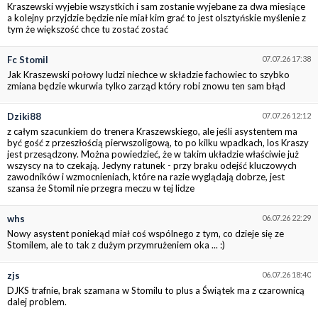
Kraszewski wyjebie wszystkich i sam zostanie wyjebane za dwa miesiące
a kolejny przyjdzie będzie nie miał kim grać to jest olsztyńskie myślenie z
tym że większość chce tu zostać zostać
Fc Stomil
07.07.26 17:38
Jak Kraszewski połowy ludzi niechce w składzie fachowiec to szybko
zmiana będzie wkurwia tylko zarząd który robi znowu ten sam błąd
Dziki88
07.07.26 12:12
z całym szacunkiem do trenera Kraszewskiego, ale jeśli asystentem ma
być gość z przeszłością pierwszoligową, to po kilku wpadkach, los Kraszy
jest przesądzony. Można powiedzieć, że w takim układzie właściwie już
wszyscy na to czekają. Jedyny ratunek - przy braku odejść kluczowych
zawodników i wzmocnieniach, które na razie wyglądają dobrze, jest
szansa że Stomil nie przegra meczu w tej lidze
whs
06.07.26 22:29
Nowy asystent poniekąd miał coś wspólnego z tym, co dzieje się ze
Stomilem, ale to tak z dużym przymrużeniem oka ... :)
zjs
06.07.26 18:40
DJKS trafnie, brak szamana w Stomilu to plus a Świątek ma z czarownicą
dalej problem.