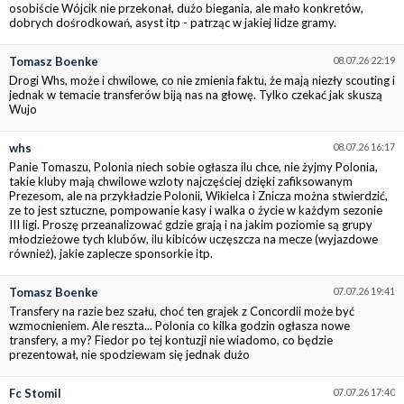
osobiście Wójcik nie przekonał, dużo biegania, ale mało konkretów,
dobrych dośrodkowań, asyst itp - patrząc w jakiej lidze gramy.
Tomasz Boenke
08.07.26 22:19
Drogi Whs, może i chwilowe, co nie zmienia faktu, że mają niezły scouting i
jednak w temacie transferów biją nas na głowę. Tylko czekać jak skuszą
Wujo
whs
08.07.26 16:17
Panie Tomaszu, Polonia niech sobie ogłasza ilu chce, nie żyjmy Polonia,
takie kluby mają chwilowe wzloty najczęściej dzięki zafiksowanym
Prezesom, ale na przykładzie Polonii, Wikielca i Znicza można stwierdzić,
ze to jest sztuczne, pompowanie kasy i walka o życie w każdym sezonie
III ligi. Proszę przeanalizować gdzie grają i na jakim poziomie są grupy
młodzieżowe tych klubów, ilu kibiców uczęszcza na mecze (wyjazdowe
również), jakie zaplecze sponsorkie itp.
Tomasz Boenke
07.07.26 19:41
Transfery na razie bez szału, choć ten grajek z Concordii może być
wzmocnieniem. Ale reszta... Polonia co kilka godzin ogłasza nowe
transfery, a my? Fiedor po tej kontuzji nie wiadomo, co będzie
prezentował, nie spodziewam się jednak dużo
Fc Stomil
07.07.26 17:40