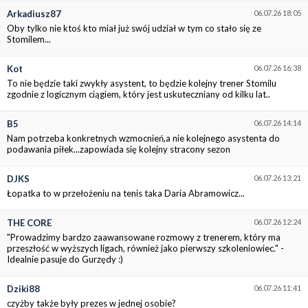
Arkadiusz87
06.07.26 18:05
Oby tylko nie ktoś kto miał już swój udział w tym co stało się ze
Stomilem...
Kot
06.07.26 16:38
To nie będzie taki zwykły asystent, to będzie kolejny trener Stomilu
zgodnie z logicznym ciągiem, który jest uskuteczniany od kilku lat..
B5
06.07.26 14:14
Nam potrzeba konkretnych wzmocnień,a nie kolejnego asystenta do
podawania piłek...zapowiada się kolejny stracony sezon
DJKS
06.07.26 13:21
Łopatka to w przełożeniu na tenis taka Daria Abramowicz...
THE CORE
06.07.26 12:24
"Prowadzimy bardzo zaawansowane rozmowy z trenerem, który ma
przeszłość w wyższych ligach, również jako pierwszy szkoleniowiec." -
Idealnie pasuje do Gurzędy :)
Dziki88
06.07.26 11:41
czyżby także były prezes w jednej osobie?