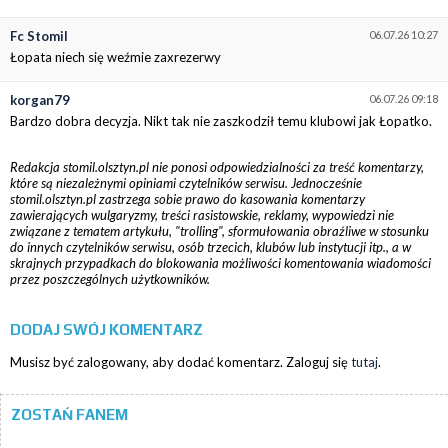
Fc Stomil
06.07.26 10:27
Łopata niech się weźmie zaxrezerwy
korgan79
06.07.26 09:18
Bardzo dobra decyzja. Nikt tak nie zaszkodził temu klubowi jak Łopatko.
Redakcja stomil.olsztyn.pl nie ponosi odpowiedzialności za treść komentarzy,
które są niezależnymi opiniami czytelników serwisu. Jednocześnie
stomil.olsztyn.pl zastrzega sobie prawo do kasowania komentarzy
zawierających wulgaryzmy, treści rasistowskie, reklamy, wypowiedzi nie
związane z tematem artykułu, "trolling", sformułowania obraźliwe w stosunku
do innych czytelników serwisu, osób trzecich, klubów lub instytucji itp., a w
skrajnych przypadkach do blokowania możliwości komentowania wiadomości
przez poszczególnych użytkowników.
DODAJ SWÓJ KOMENTARZ
Musisz być zalogowany, aby dodać komentarz. Zaloguj się
tutaj
.
ZOSTAŃ FANEM