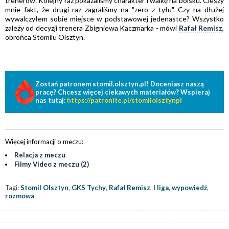
trenerów. Kolejny raz pokazaliśmy charakter i walkę na boisku. Cieszy
mnie fakt, że drugi raz zagraliśmy na "zero z tyłu". Czy na dłużej
wywalczyłem sobie miejsce w podstawowej jedenastce? Wszystko
zależy od decyzji trenera Zbigniewa Kaczmarka - mówi
Rafał Remisz
,
obrońca Stomilu Olsztyn.
Zostań patronem stomil.olsztyn.pl! Doceniasz naszą
pracę? Chcesz więcej ciekawych materiałów? Wspieraj
nas tutaj:
https://patronite.pl/stomilolsztynpl
Więcej informacji o meczu:
Relacja z meczu
Filmy Video z meczu (2)
Tagi:
Stomil Olsztyn
,
GKS Tychy
,
Rafał Remisz
,
I liga
,
wypowiedź
,
rozmowa