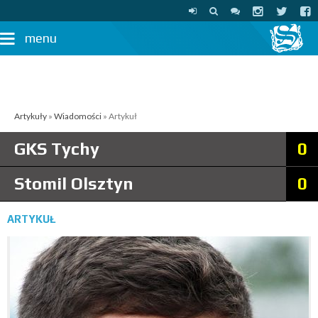
menu
Artykuły
»
Wiadomości
» Artykuł
GKS Tychy
0
Stomil Olsztyn
0
ARTYKUŁ