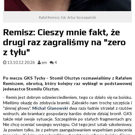
Rafał Remisz, fot. Artur Szczepański
Remisz: Cieszy mnie fakt, że
drugi raz zagraliśmy na "zero
z tyłu"
13.10.12 20:26
em
4
Po meczu GKS Tychy - Stomil Olsztyn rozmawialiśmy z Rafałem
Remiszem, obrońcą, który kolejny raz wybiegł w podstawowej
jedenastce Stomilu Olsztyn.
- Remis jest dobrym odzwierciedleniem, tego co działo się na boisku.
Mieliśmy okazję do zdobycia bramki. Zabrakło nam trochę szczęścia i
"zimnej głowy".
Michał Glanowski
dwa razy ładnie strzelał z rzutów
wolnych, ale bramkarz gospodarzy bardzo dobrze dzisiaj bronił. GKS
także miał swoje sytuacje. Szczególnie po stałych fragmentach gry.
Nie chcę oceniać swojego występu. Od tego jest sztab szkoleniowy.
Ja powiem tylko, że z pełnym zaangażowaniem wypełniam polecenia