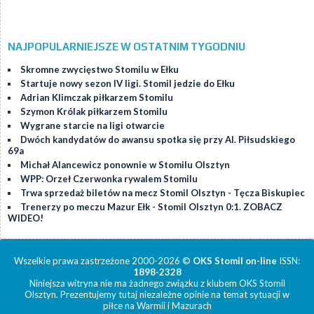
NAJPOPULARNIEJSZE W OSTATNIM TYGODNIU
Skromne zwycięstwo Stomilu w Ełku
Startuje nowy sezon IV ligi. Stomil jedzie do Ełku
Adrian Klimczak piłkarzem Stomilu
Szymon Królak piłkarzem Stomilu
Wygrane starcie na ligi otwarcie
Dwóch kandydatów do awansu spotka się przy Al. Piłsudskiego
69a
Michał Alancewicz ponownie w Stomilu Olsztyn
WPP: Orzeł Czerwonka rywalem Stomilu
Trwa sprzedaż biletów na mecz Stomil Olsztyn - Tęcza Biskupiec
Trenerzy po meczu Mazur Ełk - Stomil Olsztyn 0:1. ZOBACZ
WIDEO!
Wszelkie prawa zastrzeżone 2000-2026 ©
OKS Stomil on-line
ISSN:
1898-2328
Niniejsza witryna nie ma żadnego związku z klubem OKS Stomil
Olsztyn. Prezentujemy tutaj niezależne opinie na temat sytuacji w
piłce na Warmii i Mazurach