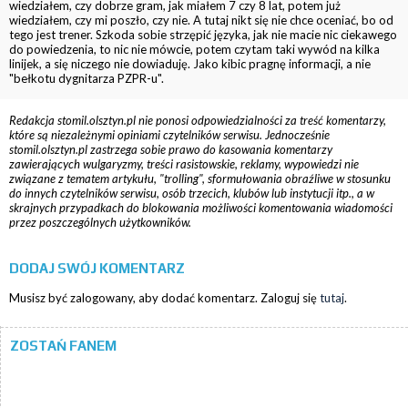
wiedziałem, czy dobrze gram, jak miałem 7 czy 8 lat, potem już
wiedziałem, czy mi poszło, czy nie. A tutaj nikt się nie chce oceniać, bo od
tego jest trener. Szkoda sobie strzępić języka, jak nie macie nic ciekawego
do powiedzenia, to nic nie mówcie, potem czytam taki wywód na kilka
linijek, a się niczego nie dowiaduję. Jako kibic pragnę informacji, a nie
"bełkotu dygnitarza PZPR-u".
Redakcja stomil.olsztyn.pl nie ponosi odpowiedzialności za treść komentarzy,
które są niezależnymi opiniami czytelników serwisu. Jednocześnie
stomil.olsztyn.pl zastrzega sobie prawo do kasowania komentarzy
zawierających wulgaryzmy, treści rasistowskie, reklamy, wypowiedzi nie
związane z tematem artykułu, "trolling", sformułowania obraźliwe w stosunku
do innych czytelników serwisu, osób trzecich, klubów lub instytucji itp., a w
skrajnych przypadkach do blokowania możliwości komentowania wiadomości
przez poszczególnych użytkowników.
DODAJ SWÓJ KOMENTARZ
Musisz być zalogowany, aby dodać komentarz. Zaloguj się
tutaj
.
ZOSTAŃ FANEM