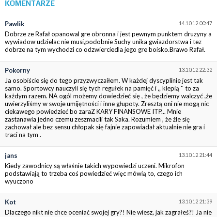
KOMENTARZE
Pawlik
14.10.12 00:47
Dobrze ze Rafał opanowal gre obronna i jest pewnym punktem druzyny a
wywiadow udzielac nie musi,podobnie Suchy unika gwiazdorstwa i tez
dobrze na tym wychodzi co odzwierciedla jego gre boisko.Brawo Rafał.
Pokorny
13.10.12 22:32
Ja osobiście się do tego przyzwyczaiłem. W każdej dyscyplinie jest tak
samo. Sportowcy nauczyli się tych regułek na pamięć i ,, klepią '' to za
każdym razem. NA ogól możemy dowiedzieć się , że będziemy walczyć ,że
uwierzyliśmy w swoje umijętności i inne głupoty. Zresztą oni nie mogą nic
ciekawego powiedzieć bo zaraZ KARY FINANSOWE ITP... Mnie
zastanawia jedno czemu zeszmacili tak Saka. Rozumiem , że źle się
zachował ale bez sensu chłopak się fajnie zapowiadał aktualnie nie gra i
traci na tym .
jans
13.10.12 21:44
Kiedy zawodnicy są właśnie takich wypowiedzi uczeni. Mikrofon
podstawiają to trzeba coś powiedzieć więc mówią to, czego ich
wyuczono
Kot
13.10.12 21:39
Dlaczego nikt nie chce oceniać swojej gry?! Nie wiesz, jak zagrałeś?! Ja nie