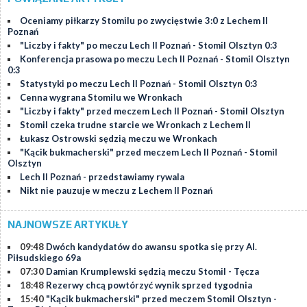
Oceniamy piłkarzy Stomilu po zwycięstwie 3:0 z Lechem II
Poznań
"Liczby i fakty" po meczu Lech II Poznań - Stomil Olsztyn 0:3
Konferencja prasowa po meczu Lech II Poznań - Stomil Olsztyn
0:3
Statystyki po meczu Lech II Poznań - Stomil Olsztyn 0:3
Cenna wygrana Stomilu we Wronkach
"Liczby i fakty" przed meczem Lech II Poznań - Stomil Olsztyn
Stomil czeka trudne starcie we Wronkach z Lechem II
Łukasz Ostrowski sędzią meczu we Wronkach
"Kącik bukmacherski" przed meczem Lech II Poznań - Stomil
Olsztyn
Lech II Poznań - przedstawiamy rywala
Nikt nie pauzuje w meczu z Lechem II Poznań
NAJNOWSZE ARTYKUŁY
09:48
Dwóch kandydatów do awansu spotka się przy Al.
Piłsudskiego 69a
07:30
Damian Krumplewski sędzią meczu Stomil - Tęcza
18:48
Rezerwy chcą powtórzyć wynik sprzed tygodnia
15:40
"Kącik bukmacherski" przed meczem Stomil Olsztyn -