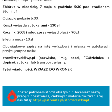
Zbiórka w niedzielę, 7 maja o godzinie 5:30 pod stadionem
Stomilu!
Odjazd o godzinie 6:00.
Koszt wyjazdu autokarami - 130 zł
Roczniki 2003 i młodsze za wyjazd płacą - 90 zł
Bilet na mecz - 10 zł
Obowiązkowe zapisy na listę wyjazdową i miejsca w autokarach
przyjmujemy na maila:
stomiltravel@wp.pl (nazwisko, imię, pesel, FC/dzielnica +
dopisek autokar lub transport własny.
Tytuł wiadomości: WYJAZD DO WRONEK
Zostań patronem stomil.olsztyn.pl! Doceniasz naszą
pracę? Chcesz więcej ciekawych materiałów? Wspieraj
nas tutaj:
https://patronite.pl/stomilolsztynpl