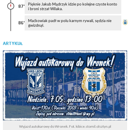
Pięknie Jakub Mądrzyk idzie po kolejne czyste konto
87'
i broni strzał Wilaka.
Maćkowiak padł w polu karnym rywali, sędzia nie
86'
gwizdnął.
ARTYKUŁ
Wyjazd autokarowy do Wronek. Fot. kibice.stomil.olsztyn.pl