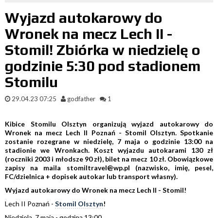
Wyjazd autokarowy do
Wronek na mecz Lech II -
Stomil! Zbiórka w niedzielę o
godzinie 5:30 pod stadionem
Stomilu
29.04.23 07:25
godfather
1
Kibice Stomilu Olsztyn organizują wyjazd autokarowy do
Wronek na mecz Lech II Poznań - Stomil Olsztyn. Spotkanie
zostanie rozegrane w niedzielę, 7 maja o godzinie 13:00 na
stadionie we Wronkach. Koszt wyjazdu autokarami 130 zł
(roczniki 2003 i młodsze 90 zł), bilet na mecz 10 zł. Obowiązkowe
zapisy na maila stomiltravel@wp.pl (nazwisko, imię, pesel,
FC/dzielnica + dopisek autokar lub transport własny).
Wyjazd autokarowy do Wronek na mecz Lech II - Stomil!
Lech II Poznań -
Stomil Olsztyn
!
Niedziela, 7 maja - godzina 13:00