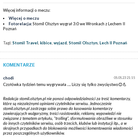
Więcej informacji o meczu:
Więcej o meczu
Fotorelacja:
Stomil Olsztyn wygrał 3:0 we Wronkach z Lechem II
Poznań
Tagi:
Stomil Travel
,
kibice
,
wyjazd
,
Stomil Olsztyn
,
Lech II Poznań
KOMENTARZE
chodi
05.05.23 21:15
Czołówka tydzień temu wygrywała …. Liczy się tylko zwycięstwo😊💪
Redakcja stomil.olsztyn.pl nie ponosi odpowiedzialności za treść komentarzy,
które są niezależnymi opiniami czytelników serwisu. Jednocześnie
stomil.olsztyn.pl zastrzega sobie prawo do kasowania komentarzy
zawierających wulgaryzmy, treści rasistowskie, reklamy, wypowiedzi nie
związane z tematem artykułu, "trolling", sformułowania obraźliwe w stosunku
do innych czytelników serwisu, osób trzecich, klubów lub instytucji itp., a w
skrajnych przypadkach do blokowania możliwości komentowania wiadomości
przez poszczególnych użytkowników.