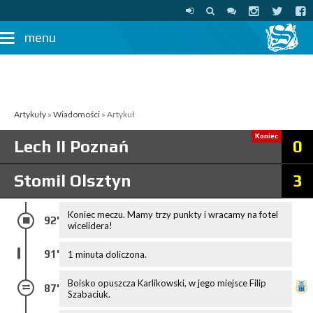
menu
Artykuły
»
Wiadomości
» Artykuł
Koniec
Lech II Poznań
0
Stomil Olsztyn
3
Koniec meczu. Mamy trzy punkty i wracamy na fotel
92'
wicelidera!
91'
1 minuta doliczona.
Boisko opuszcza Karlikowski, w jego miejsce Filip
87'
Szabaciuk.