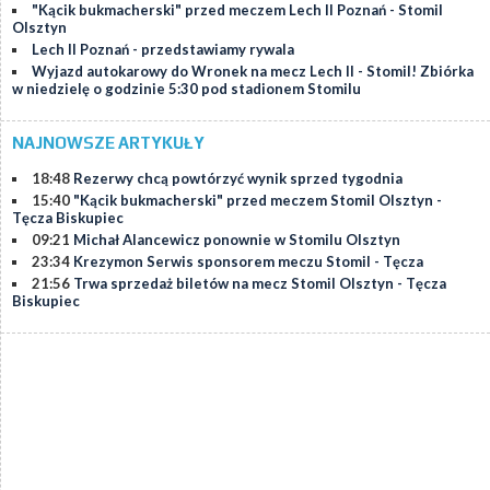
"Kącik bukmacherski" przed meczem Lech II Poznań - Stomil
Olsztyn
Lech II Poznań - przedstawiamy rywala
Wyjazd autokarowy do Wronek na mecz Lech II - Stomil! Zbiórka
w niedzielę o godzinie 5:30 pod stadionem Stomilu
NAJNOWSZE ARTYKUŁY
18:48
Rezerwy chcą powtórzyć wynik sprzed tygodnia
15:40
"Kącik bukmacherski" przed meczem Stomil Olsztyn -
Tęcza Biskupiec
09:21
Michał Alancewicz ponownie w Stomilu Olsztyn
23:34
Krezymon Serwis sponsorem meczu Stomil - Tęcza
21:56
Trwa sprzedaż biletów na mecz Stomil Olsztyn - Tęcza
Biskupiec