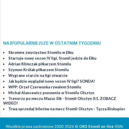
NAJPOPULARNIEJSZE W OSTATNIM TYGODNIU
Skromne zwycięstwo Stomilu w Ełku
Startuje nowy sezon IV ligi. Stomil jedzie do Ełku
Adrian Klimczak piłkarzem Stomilu
Szymon Królak piłkarzem Stomilu
Wygrane starcie na ligi otwarcie
Jak będzie wyglądał nowy sezon IV ligi? SONDA!
WPP: Orzeł Czerwonka rywalem Stomilu
Michał Alancewicz ponownie w Stomilu Olsztyn
Trenerzy po meczu Mazur Ełk - Stomil Olsztyn 0:1. ZOBACZ
WIDEO!
Trwa sprzedaż biletów na mecz Stomil Olsztyn - Tęcza Biskupiec
Wszelkie prawa zastrzeżone 2000-2026 ©
OKS Stomil on-line
ISSN: