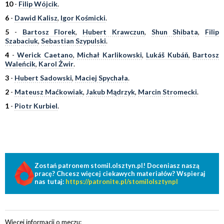
10
-
Filip Wójcik
.
6
-
Dawid Kalisz
,
Igor Kośmicki
.
5
-
Bartosz Florek
,
Hubert Krawczun
,
Shun Shibata
,
Filip
Szabaciuk
,
Sebastian Szypulski
.
4
-
Werick Caetano
,
Michał Karlikowski
,
Lukáš Kubáň
,
Bartosz
Waleńcik
,
Karol Żwir
.
3
-
Hubert Sadowski
,
Maciej Spychała
.
2
-
Mateusz Maćkowiak
,
Jakub Mądrzyk
,
Marcin Stromecki
.
1
-
Piotr Kurbiel
.
Zostań patronem stomil.olsztyn.pl! Doceniasz naszą
pracę? Chcesz więcej ciekawych materiałów? Wspieraj
nas tutaj:
https://patronite.pl/stomilolsztynpl
Więcej informacji o meczu: