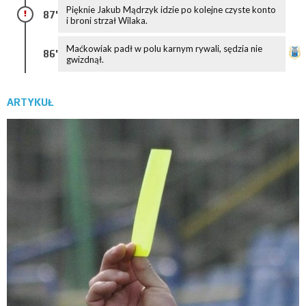
Pięknie Jakub Mądrzyk idzie po kolejne czyste konto
87'
i broni strzał Wilaka.
Maćkowiak padł w polu karnym rywali, sędzia nie
86'
gwizdnął.
ARTYKUŁ