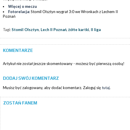
Więcej o meczu
Fotorelacja:
Stomil Olsztyn wygrał 3:0 we Wronkach z Lechem II
Poznań
Tagi:
Stomil Olsztyn
,
Lech II Poznań
,
żółte kartki
,
II liga
KOMENTARZE
Artykuł nie został jeszcze skomentowany - możesz być pierwszą osobą!
DODAJ SWÓJ KOMENTARZ
Musisz być zalogowany, aby dodać komentarz. Zaloguj się
tutaj
.
ZOSTAŃ FANEM