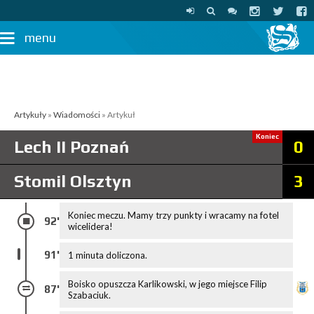
menu
Artykuły
»
Wiadomości
» Artykuł
Koniec
Lech II Poznań
0
Stomil Olsztyn
3
Koniec meczu. Mamy trzy punkty i wracamy na fotel
92'
wicelidera!
91'
1 minuta doliczona.
Boisko opuszcza Karlikowski, w jego miejsce Filip
87'
Szabaciuk.