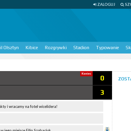
ZALOGUJ
SZ
l Olsztyn
Kibice
Rozgrywki
Stadion
Typowanie
Sk
Koniec
0
ZOST
3
ty i wracamy na fotel wicelidera!
w jego miejsce Filip Szabaciuk.