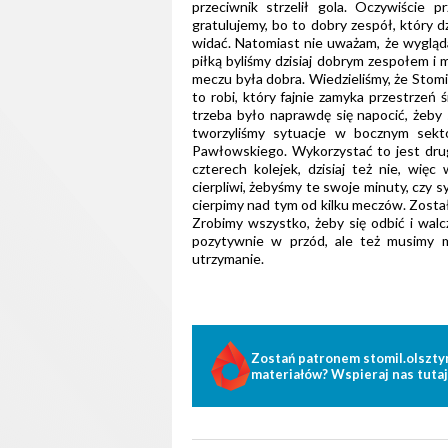
przeciwnik strzelił gola. Oczywiście p
gratulujemy, bo to dobry zespół, który dz
widać. Natomiast nie uważam, że wygląda
piłką byliśmy dzisiaj dobrym zespołem 
meczu była dobra. Wiedzieliśmy, że Stomil
to robi, który fajnie zamyka przestrzeń 
trzeba było naprawdę się napocić, żeby 
tworzyliśmy sytuacje w bocznym sekt
Pawłowskiego. Wykorzystać to jest drugą
czterech kolejek, dzisiaj też nie, więc
cierpliwi, żebyśmy te swoje minuty, czy sy
cierpimy nad tym od kilku meczów. Został
Zrobimy wszystko, żeby się odbić i walcz
pozytywnie w przód, ale też musimy m
utrzymanie.
Zostań patronem stomil.olszty
materiałów? Wspieraj nas tutaj