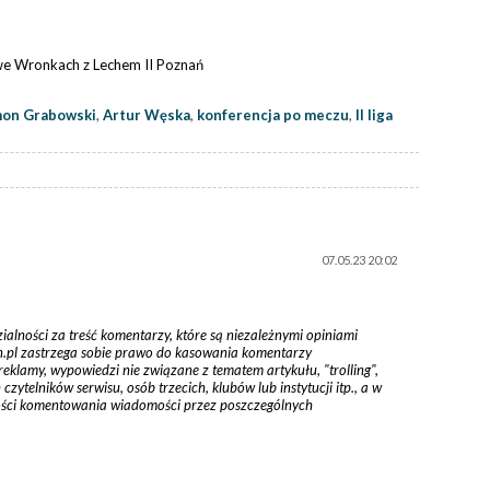
we Wronkach z Lechem II Poznań
on Grabowski
,
Artur Węska
,
konferencja po meczu
,
II liga
07.05.23 20:02
zialności za treść komentarzy, które są niezależnymi opiniami
tyn.pl zastrzega sobie prawo do kasowania komentarzy
reklamy, wypowiedzi nie związane z tematem artykułu, "trolling",
ytelników serwisu, osób trzecich, klubów lub instytucji itp., a w
ości komentowania wiadomości przez poszczególnych