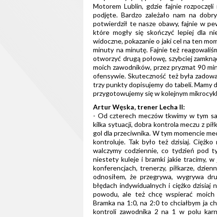
Motorem Lublin, gdzie fajnie rozpoczęl
podjęte. Bardzo zależało nam na dobr
potwierdził te nasze obawy, fajnie w p
które mogły się skończyć lepiej dla ni
widoczne, pokazanie o jaki cel na ten mo
minuty na minutę. Fajnie też reagowaliś
otworzyć drugą połowę, szybciej zamknąć 
moich zawodników, przez pryzmat 90 minu
ofensywie. Skuteczność też była zadowa
trzy punkty dopisujemy do tabeli. Mamy 
przygotowujemy się w kolejnym mikrocykl
Artur Węska, trener Lecha II:
- Od czterech meczów tkwimy w tym s
kilka sytuacji, dobra kontrola meczu z pi
gol dla przeciwnika. W tym momencie mecze
kontroluje. Tak było też dzisiaj. Cięż
walczymy codziennie, co tydzień pod t
niestety kuleje i bramki jakie tracimy, 
konferencjach, trenerzy, piłkarze, dzien
odnosiłem, że przegrywa, wygrywa dru
błędach indywidualnych i ciężko dzisiaj
powodu, ale też chcę wspierać moich z
Bramka na 1:0, na 2:0 to chciałbym ja ch
kontroli zawodnika 2 na 1 w polu kar