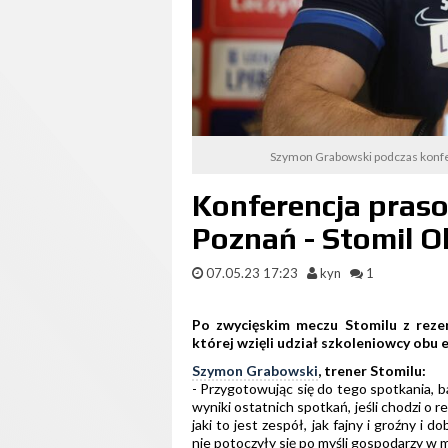
Szymon Grabowski podczas konfe
Konferencja praso
Poznań - Stomil Ol
07.05.23 17:23
kyn
1
Po zwycięskim meczu Stomilu z rezer
której wzięli udział szkoleniowcy obu e
Szymon Grabowski
, trener Stomilu:
- Przygotowując się do tego spotkania, b
wyniki ostatnich spotkań, jeśli chodzi o 
jaki to jest zespół, jak fajny i groźny i
nie potoczyły się po myśli gospodarzy w 