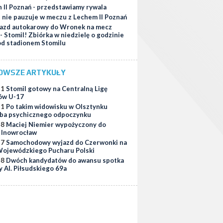
 II Poznań - przedstawiamy rywala
t nie pauzuje w meczu z Lechem II Poznań
azd autokarowy do Wronek na mecz
 - Stomil! Zbiórka w niedzielę o godzinie
od stadionem Stomilu
OWSZE ARTYKUŁY
51
Stomil gotowy na Centralną Ligę
ów U-17
11
Po takim widowisku w Olsztynku
ba psychicznego odpoczynku
48
Maciej Niemier wypożyczony do
i Inowrocław
37
Samochodowy wyjazd do Czerwonki na
ojewódzkiego Pucharu Polski
48
Dwóch kandydatów do awansu spotka
y Al. Piłsudskiego 69a