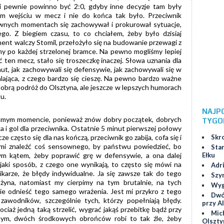
i i pewnie powinno być 2:0, gdyby inne decyzje tam były
ym wejściu w mecz i nie do końca tak było. Przeciwnik
ewnych momentach się zachowywał i prokurował sytuacje,
ego. Z biegiem czasu, to co chciałem, żeby było dzisiaj
ment walczy Stomil, przełożyło się na budowanie przewagi z
my po każdej strzelonej bramce. Na pewno mogliśmy lepiej
ten mecz, stało się troszeczkę inaczej. Słowa uznania dla
t, jak zachowywali się defensywie, jak zachowywali się w
lająca, z czego bardzo się cieszę. Na pewno bardzo ważne
dobrą podróż do Olsztyna, ale jeszcze w lepszych humorach
u.
NAJP
amym momencie, ponieważ znów dobry początek, dobrych
TYGO
łka i gol dla przeciwnika. Ostatnie 5 minut pierwszej połowy
Skr
 często się dla nas kończą, przeciwnik go zabija, cofa się i
ko mi znaleźć coś sensownego, by państwu powiedzieć, bo
Star
Ełku
ym kątem, żeby poprawić grę w defensywie, a ona dalej
w jaki sposób, z czego one wynikają, to często się mówi na
Adr
nikarze, że błędy indywidualne. Ja się zawsze tak do tego
Szy
żyna, natomiast my cierpimy na tym brutalnie, na tych
Wygr
 nie odnieść tego samego wrażenia. Jest mi przykro z tego
Dwó
awodników, szczególnie tych, którzy popełniają błędy.
przy Al
ociaż jedną taką strzelić, wygrać jakąś przebitkę bądź przy
Mic
nym, dwóch środkowych obrońców robi to tak źle, żeby
Olszty