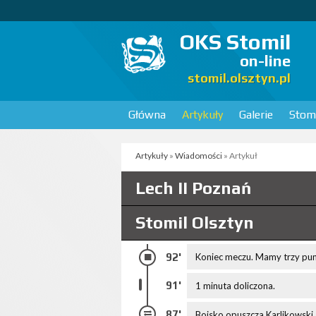
OKS Stomil
on-line
stomil.olsztyn.pl
Główna
Artykuły
Galerie
Stomi
Artykuły
»
Wiadomości
» Artykuł
Lech II Poznań
Stomil Olsztyn
92'
Koniec meczu. Mamy trzy punk
91'
1 minuta doliczona.
87'
Boisko opuszcza Karlikowski, 