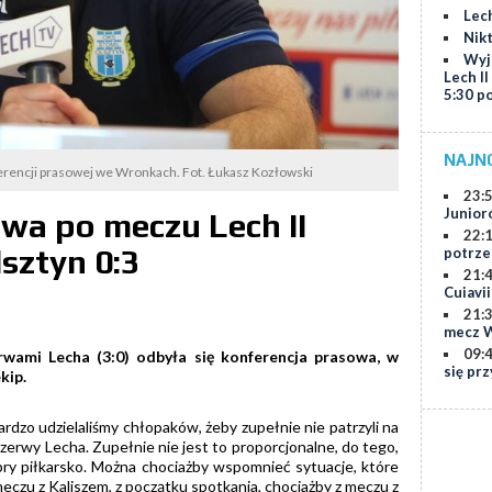
Lech
Nik
Wyj
Lech II
5:30 p
NAJN
rencji prasowej we Wronkach. Fot. Łukasz Kozłowski
23:
Junior
wa po meczu Lech II
22:
sztyn 0:3
potrze
21:
Cuiavi
21:
mecz W
09:
wami Lecha (3:0) odbyła się konferencja prasowa, w
się prz
kip.
ardzo udzielaliśmy chłopaków, żeby zupełnie nie patrzyli na
rezerwy Lecha. Zupełnie nie jest to proporcjonalne, do tego,
 dobry piłkarsko. Można chociażby wspomnieć sytuacje, które
meczu z Kaliszem, z początku spotkania, chociażby z meczu z