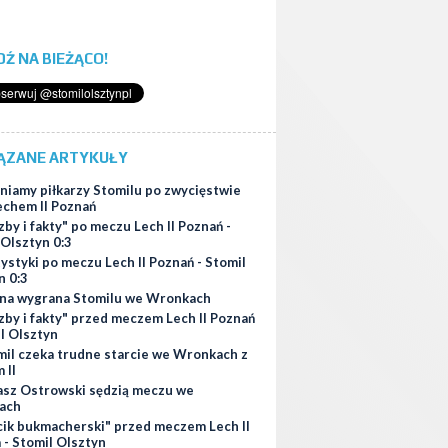
ĄDŹ NA BIEŻĄCO!
ĄZANE ARTYKUŁY
niamy piłkarzy Stomilu po zwycięstwie
Lechem II Poznań
zby i fakty" po meczu Lech II Poznań -
 Olsztyn 0:3
ystyki po meczu Lech II Poznań - Stomil
n 0:3
na wygrana Stomilu we Wronkach
zby i fakty" przed meczem Lech II Poznań
il Olsztyn
mil czeka trudne starcie we Wronkach z
 II
asz Ostrowski sędzią meczu we
ach
cik bukmacherski" przed meczem Lech II
 - Stomil Olsztyn