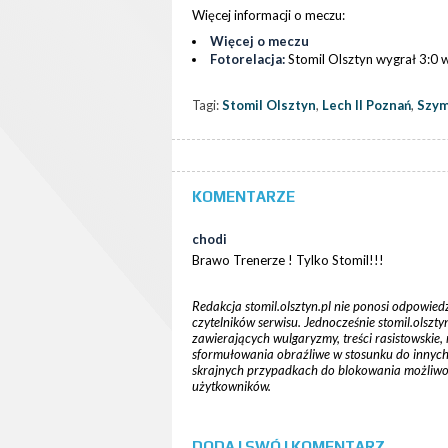
Więcej informacji o meczu:
Więcej o meczu
Fotorelacja:
Stomil Olsztyn wygrał 3:0 
Tagi:
Stomil Olsztyn
,
Lech II Poznań
,
Szym
KOMENTARZE
chodi
Brawo Trenerze ! Tylko Stomil!!!
Redakcja stomil.olsztyn.pl nie ponosi odpowied
czytelników serwisu. Jednocześnie stomil.olsz
zawierających wulgaryzmy, treści rasistowskie, 
sformułowania obraźliwe w stosunku do innych cz
skrajnych przypadkach do blokowania możliw
użytkowników.
DODAJ SWÓJ KOMENTARZ