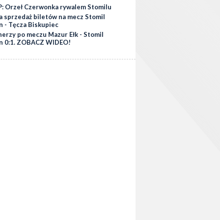
: Orzeł Czerwonka rywalem Stomilu
a sprzedaż biletów na mecz Stomil
n - Tęcza Biskupiec
nerzy po meczu Mazur Ełk - Stomil
n 0:1. ZOBACZ WIDEO!