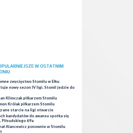
OPULARNIEJSZE W OSTATNIM
DNIU
omne zwycięstwo Stomilu w Ełku
tuje nowy sezon IV ligi. Stomil jedzie do
ian Klimczak piłkarzem Stomilu
mon Królak piłkarzem Stomilu
ane starcie na ligi otwarcie
ch kandydatów do awansu spotka się
. Piłsudskiego 69a
hał Alancewicz ponownie w Stomilu
n