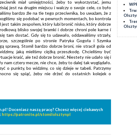
rzeciwnik miał umiejętności, żeby to wykorzystać, jemu
WPP
isiaj jest na drugim miejscu i walczy o swoje cele, co było
Trw
liśmy bardzo źle na tle tego przeciwnika, bo uważam, że z
Olszty
i mogliśmy się podobać w pewnych momentach, bo kontrola
Tre
 jest takim zespołem, który lubi bronić nisko, który dobrze
Olszty
środkową blisko swojej bramki i dobrze chroni pole karne i
się tam dostać. Gdy się to udawało, oddawaliśmy strzały,
orze, szczególnie po stronie Patryka Gogoła i Szymka
 sprawą. Stomil bardzo dobrze broni, nie stracił gola od
 widzimy, jaką mieliśmy ciężką przeszkodę. Chcieliśmy być
tuacje kraść, ale też dobrze bronić. Niestety nie udało się i
y nam cztery mecze, nie chce, żeby to dalej tak wyglądało.
yć o punkty, bo widzimy, co się dzieje w tabeli. Patrzymy
ocno się spiąć, żeby nie drżeć do ostatnich kolejek o
n.pl! Doceniasz naszą pracę? Chcesz więcej ciekawych
:
https://patronite.pl/stomilolsztynpl