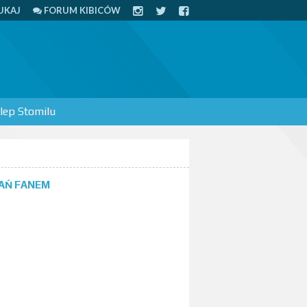
UKAJ
FORUM KIBICÓW
lep Stomilu
AŃ FANEM