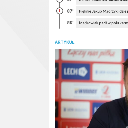
87'
Pięknie Jakub Mądrzyk idzie p
86'
Maćkowiak padł w polu karnym
ARTYKUŁ