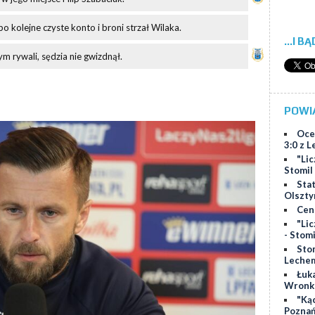
o kolejne czyste konto i broni strzał Wilaka.
...I B
 rywali, sędzia nie gwizdnął.
POWI
Oce
3:0 z 
"Lic
Stomil
Stat
Olszty
Cen
"Lic
- Stom
Sto
Lechem
Łuk
Wronk
"Ką
Poznań