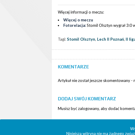
Więcej informacji o meczu:
Więcej o meczu
Fotorelacja:
Stomil Olsztyn wygrał 3:0 
Tagi:
Stomil Olsztyn
,
Lech II Poznań
,
II lig
KOMENTARZE
Artykuł nie został jeszcze skomentowany -
DODAJ SWÓJ KOMENTARZ
Musisz być zalogowany, aby dodać komentar
Ws
Niniejsza witryna nie ma żadnego związ