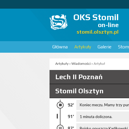
OKS Stomil
on-line
stomil.olsztyn.pl
Główna
Artykuły
Galerie
Stomi
Artykuły
»
Wiadomości
» Artykuł
Lech II Poznań
Stomil Olsztyn
92'
Koniec meczu. Mamy trzy punk
91'
1 minuta doliczona.
87'
Boisko opuszcza Karlikowski, 