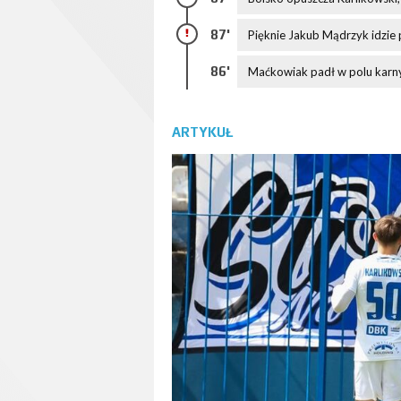
87'
Pięknie Jakub Mądrzyk idzie p
86'
Maćkowiak padł w polu karnym
ARTYKUŁ