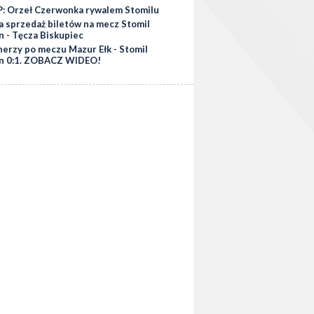
: Orzeł Czerwonka rywalem Stomilu
a sprzedaż biletów na mecz Stomil
n - Tęcza Biskupiec
nerzy po meczu Mazur Ełk - Stomil
n 0:1. ZOBACZ WIDEO!