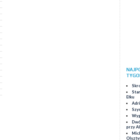
NAJP
TYGO
Skr
Star
Ełku
Adr
Szy
Wygr
Dwó
przy Al
Mic
Olszty