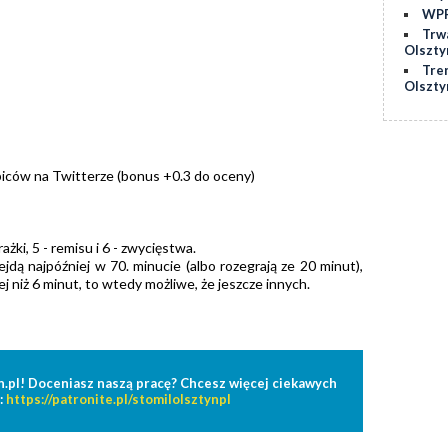
WPP
Trw
Olszty
Tre
Olszty
iców na Twitterze (bonus +0.3 do oceny)
żki, 5 - remisu i 6 - zwycięstwa.
dą najpóźniej w 70. minucie (albo rozegrają ze 20 minut),
 niż 6 minut, to wtedy możliwe, że jeszcze innych.
n.pl! Doceniasz naszą pracę? Chcesz więcej ciekawych
:
https://patronite.pl/stomilolsztynpl