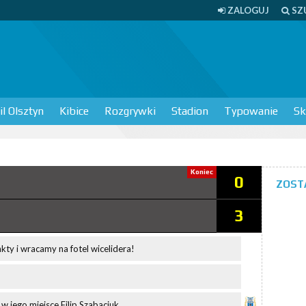
ZALOGUJ
SZ
l Olsztyn
Kibice
Rozgrywki
Stadion
Typowanie
Sk
Koniec
0
ZOST
3
ty i wracamy na fotel wicelidera!
w jego miejsce Filip Szabaciuk.