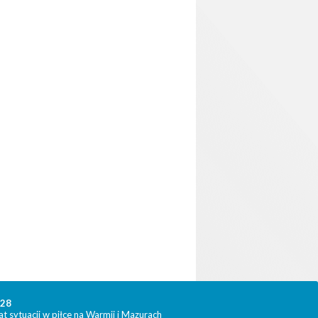
328
t sytuacji w piłce na Warmii i Mazurach