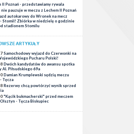
 II Poznań - przedstawiamy rywala
t nie pauzuje w meczu z Lechem II Poznań
azd autokarowy do Wronek na mecz
 - Stomil! Zbiórka w niedzielę o godzinie
od stadionem Stomilu
OWSZE ARTYKUŁY
37
Samochodowy wyjazd do Czerwonki na
ojewódzkiego Pucharu Polski!
48
Dwóch kandydatów do awansu spotka
y Al. Piłsudskiego 69a
30
Damian Krumplewski sędzią meczu
 - Tęcza
48
Rezerwy chcą powtórzyć wynik sprzed
ia
40
"Kącik bukmacherski" przed meczem
 Olsztyn - Tęcza Biskupiec