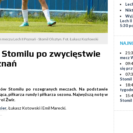
Lech
Nik
Wyj
Lech II
5:30 p
m meczu Lech II Poznań - Stomil Olsztyn. Fot. Łukasz Kozłowski
NAJN
 Stomilu po zwycięstwie
21:
mecz W
oznań
09:
się prz
07:
Stomil
18:
ów Stomilu po rozegranych meczach. Na podstawie
tygodn
ca, piłkarza rundy i piłkarza sezonu. Najwyższą notę w
15:
ol Żwir.
Stomil
kier
, Łukasz Kotowski i Emil Marecki.