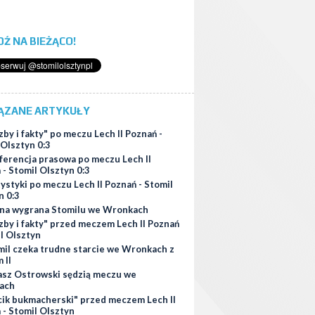
ĄDŹ NA BIEŻĄCO!
ĄZANE ARTYKUŁY
zby i fakty" po meczu Lech II Poznań -
 Olsztyn 0:3
ferencja prasowa po meczu Lech II
 - Stomil Olsztyn 0:3
ystyki po meczu Lech II Poznań - Stomil
n 0:3
na wygrana Stomilu we Wronkach
zby i fakty" przed meczem Lech II Poznań
il Olsztyn
mil czeka trudne starcie we Wronkach z
 II
asz Ostrowski sędzią meczu we
ach
cik bukmacherski" przed meczem Lech II
 - Stomil Olsztyn