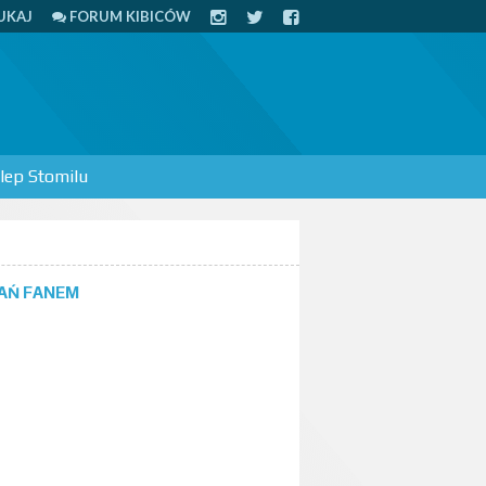
UKAJ
FORUM KIBICÓW
lep Stomilu
AŃ FANEM