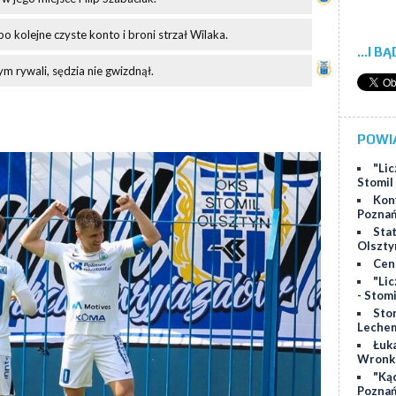
o kolejne czyste konto i broni strzał Wilaka.
...I B
 rywali, sędzia nie gwizdnął.
POWI
"Lic
Stomil
Kon
Poznań
Stat
Olszty
Cen
"Lic
- Stom
Sto
Lechem
Łuk
Wronk
"Ką
Poznań