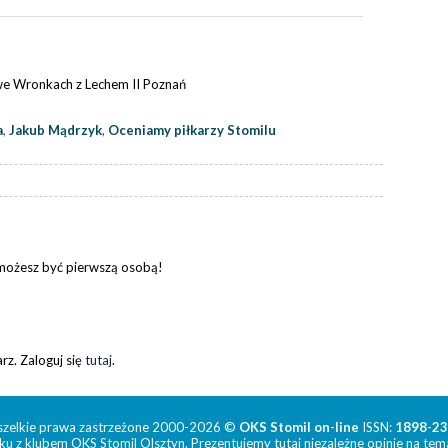
we Wronkach z Lechem II Poznań
a
,
Jakub Mądrzyk
,
Oceniamy piłkarzy Stomilu
 możesz być pierwszą osobą!
z. Zaloguj się
tutaj
.
zelkie prawa zastrzeżone 2000-2026 ©
OKS Stomil on-line
ISSN:
1898-2
ku z klubem OKS Stomil Olsztyn. Prezentujemy tutaj niezależne opinie na tema