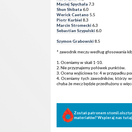
Maciej Spychała
7.3
Shun Shibata
6.0
Werick Caetano
5.5
Piotr Kurbiel
8.3
Marcin Stromecki
6.3
Sebastian Szypulski
6.0
Szymon Grabowski
8.5
* zawodnik meczu według głosowania kib
1. Oceniamy w skali 1-10.
2. Nie przyznajemy połówek punktów.
3. Ocena wyjściowa to: 4 w przypadku pora
4. Oceniamy tych zawodników, którzy wej
chyba że mecz będzie przedłużony o więcej
Zostań patronem stomil.olszty
materiałów? Wspieraj nas tutaj