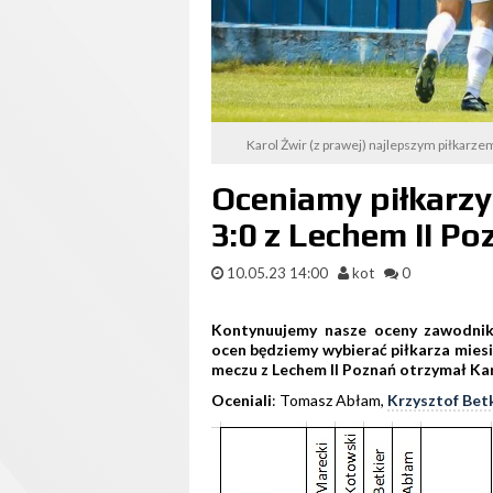
Karol Żwir (z prawej) najlepszym piłkarze
Oceniamy piłkarzy
3:0 z Lechem II P
10.05.23 14:00
kot
0
Kontynuujemy nasze oceny zawodnik
ocen będziemy wybierać piłkarza miesią
meczu z Lechem II Poznań otrzymał Kar
Oceniali
: Tomasz Abłam,
Krzysztof Bet