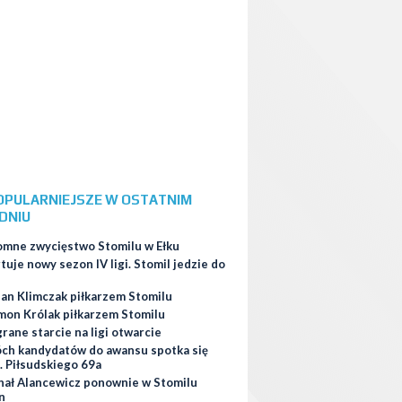
OPULARNIEJSZE W OSTATNIM
DNIU
omne zwycięstwo Stomilu w Ełku
tuje nowy sezon IV ligi. Stomil jedzie do
ian Klimczak piłkarzem Stomilu
mon Królak piłkarzem Stomilu
ane starcie na ligi otwarcie
ch kandydatów do awansu spotka się
. Piłsudskiego 69a
hał Alancewicz ponownie w Stomilu
n