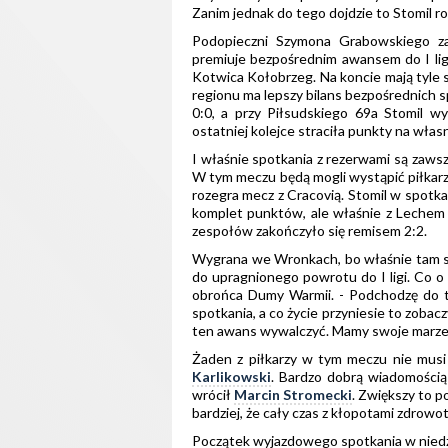
Zanim jednak do tego dojdzie to Stomil 
Podopieczni Szymona Grabowskiego zaj
premiuje bezpośrednim awansem do I ligi.
Kotwica Kołobrzeg. Na koncie mają tyle s
regionu ma lepszy bilans bezpośrednich sp
0:0, a przy Piłsudskiego 69a Stomil wy
ostatniej kolejce straciła punkty na włas
I właśnie spotkania z rezerwami są zawsz
W tym meczu będą mogli wystąpić piłkarz
rozegra mecz z Cracovią. Stomil w spotka
komplet punktów, ale właśnie z Lechem 
zespołów zakończyło się remisem 2:2.
Wygrana we Wronkach, bo właśnie tam sw
do upragnionego powrotu do I ligi. Co 
obrońca Dumy Warmii. - Podchodzę do t
spotkania, a co życie przyniesie to zobac
ten awans wywalczyć. Mamy swoje marzeni
Żaden z piłkarzy w tym meczu nie musi
Karlikowski
. Bardzo dobrą wiadomością 
wrócił
Marcin Stromecki
. Zwiększy to 
bardziej, że cały czas z kłopotami zdrow
Początek wyjazdowego spotkania w niedzi