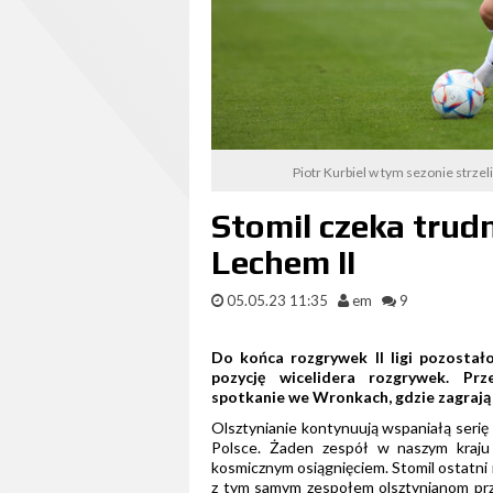
Piotr Kurbiel w tym sezonie strzel
Stomil czeka trud
Lechem II
05.05.23 11:35
em
9
Do końca rozgrywek II ligi pozostało
pozycję wicelidera rozgrywek. Pr
spotkanie we Wronkach, gdzie zagrają
Olsztynianie kontynuują wspaniałą seri
Polsce. Żaden zespół w naszym kraju
kosmicznym osiągnięciem. Stomil ostatni 
z tym samym zespołem olsztynianom przyj