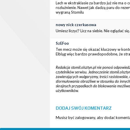
Lech w ekstraklasie za bardzo już nie ma o 
rozluźnienie. Nawet jak dadzą paru do rezer
wygraną Stomilu
nowy nick czerkasowa
Umiesz liczyć? Licz na siebie. Nie oglądać się.
SzEFoo
Ten mecz może się okazać kluczowy w konte
Elbląg więc bardzo prawdopodobne, że stra
Redakcja stomil.olsztyn.pl nie ponosi odpowied
czytelników serwisu. Jednocześnie stomil.olsz
zawierających wulgaryzmy, treści rasistowskie, 
sformułowania obraźliwe w stosunku do innych cz
skrajnych przypadkach do blokowania możliw
użytkowników.
DODAJ SWÓJ KOMENTARZ
Musisz być zalogowany, aby dodać komentar