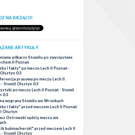
ĄDŹ NA BIEŻĄCO!
ĄZANE ARTYKUŁY
niamy piłkarzy Stomilu po zwycięstwie
Lechem II Poznań
zby i fakty" po meczu Lech II Poznań -
 Olsztyn 0:3
ferencja prasowa po meczu Lech II
 - Stomil Olsztyn 0:3
ystyki po meczu Lech II Poznań - Stomil
n 0:3
na wygrana Stomilu we Wronkach
zby i fakty" przed meczem Lech II Poznań
il Olsztyn
asz Ostrowski sędzią meczu we
ach
cik bukmacherski" przed meczem Lech II
 - Stomil Olsztyn