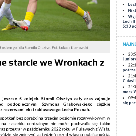
Lech
Nik
Wyj
Lech II
5:30 p
NAJN
ił osiem goli dla Stomilu Olsztyn. Fot. Łukasz Kozłowski
23:
Junior
ne starcie we Wronkach z
22:
potrze
21:
Cuiavi
21:
mecz W
09:
 jeszcze 5 kolejek. Stomil Olsztyn cały czas zajmuje
się prz
zed podopiecznymi Szymona Grabowskiego ciężkie
 z rezerwami ekstraklasowego Lecha Poznań.
ę spotkań bez porażki na trzecim poziomie rozgrywkowym w
 na szczeblu centralnym nie może pochwalić się takim
raz przegrał w październiku 2022 roku w Puławach z Wisłą,
dzie się zmierzyć za tydzień przed własną publicznością.