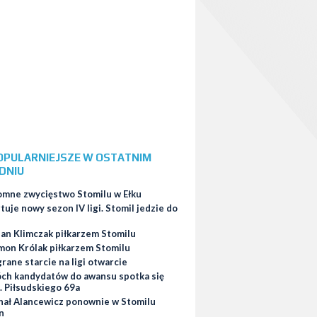
OPULARNIEJSZE W OSTATNIM
DNIU
omne zwycięstwo Stomilu w Ełku
tuje nowy sezon IV ligi. Stomil jedzie do
ian Klimczak piłkarzem Stomilu
mon Królak piłkarzem Stomilu
ane starcie na ligi otwarcie
ch kandydatów do awansu spotka się
. Piłsudskiego 69a
hał Alancewicz ponownie w Stomilu
n