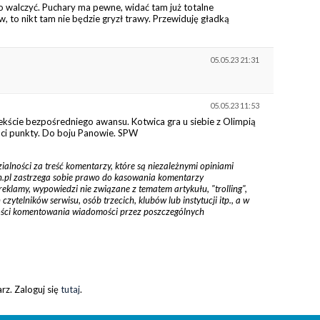
co walczyć. Puchary ma pewne, widać tam już totalne
w, to nikt tam nie będzie gryzł trawy. Przewiduję gładką
05.05.23 21:31
05.05.23 11:53
kście bezpośredniego awansu. Kotwica gra u siebie z Olimpią
ci punkty. Do boju Panowie. SPW
zialności za treść komentarzy, które są niezależnymi opiniami
tyn.pl zastrzega sobie prawo do kasowania komentarzy
reklamy, wypowiedzi nie związane z tematem artykułu, "trolling",
ytelników serwisu, osób trzecich, klubów lub instytucji itp., a w
ości komentowania wiadomości przez poszczególnych
z. Zaloguj się
tutaj
.