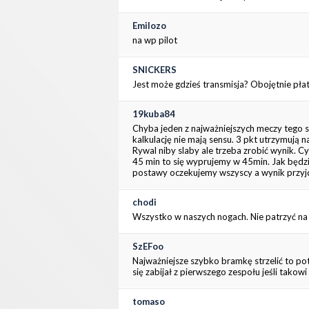
Emilozo
na wp pilot
SNICKERS
Jest może gdzieś transmisja? Obojętnie płat
19kuba84
Chyba jeden z najważniejszych meczy tego s
kalkulację nie mają sensu. 3 pkt utrzymują
Rywal niby slaby ale trzeba zrobić wynik. C
45 min to się wyprujemy w 45min. Jak będzie
postawy oczekujemy wszyscy a wynik przyjdz
chodi
Wszystko w naszych nogach. Nie patrzyć n
SzEFoo
Najważniejsze szybko bramkę strzelić to po
się zabijał z pierwszego zespołu jeśli tako
tomaso