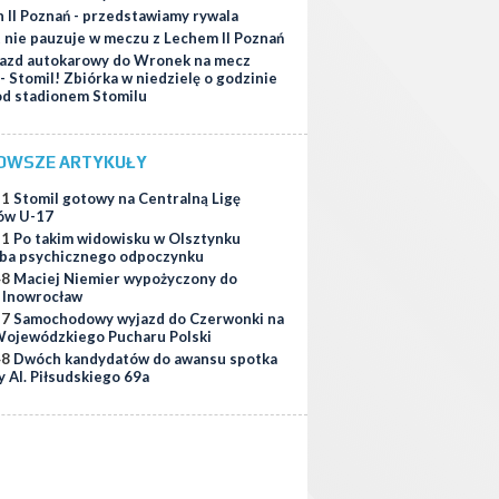
 II Poznań - przedstawiamy rywala
t nie pauzuje w meczu z Lechem II Poznań
azd autokarowy do Wronek na mecz
 - Stomil! Zbiórka w niedzielę o godzinie
od stadionem Stomilu
OWSZE ARTYKUŁY
51
Stomil gotowy na Centralną Ligę
ów U-17
11
Po takim widowisku w Olsztynku
ba psychicznego odpoczynku
48
Maciej Niemier wypożyczony do
i Inowrocław
37
Samochodowy wyjazd do Czerwonki na
ojewódzkiego Pucharu Polski
48
Dwóch kandydatów do awansu spotka
y Al. Piłsudskiego 69a