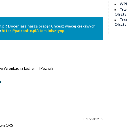
WPP
Trw
Olszty
Tre
Olszty
n.pl! Doceniasz naszą pracę? Chcesz więcej ciekawych
:
https://patronite.pl/stomilolsztynpl
we Wronkach z Lechem II Poznań
ń
07.05.23 12:55
ztyn OKS