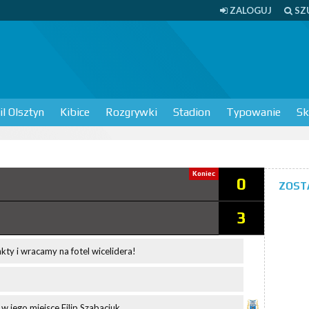
ZALOGUJ
SZ
l Olsztyn
Kibice
Rozgrywki
Stadion
Typowanie
Sk
Koniec
0
ZOST
3
ty i wracamy na fotel wicelidera!
w jego miejsce Filip Szabaciuk.