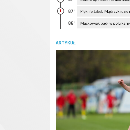
87'
Pięknie Jakub Mądrzyk idzie p
86'
Maćkowiak padł w polu karnym
ARTYKUŁ