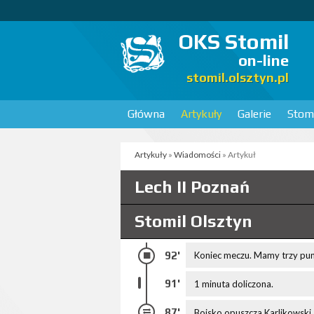
OKS Stomil
on-line
stomil.olsztyn.pl
Główna
Artykuły
Galerie
Stomi
Artykuły
»
Wiadomości
» Artykuł
Lech II Poznań
Stomil Olsztyn
92'
Koniec meczu. Mamy trzy punk
91'
1 minuta doliczona.
87'
Boisko opuszcza Karlikowski, 