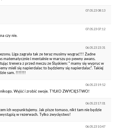
07.05.23 08:13
07.05.23 07:12
na czy nie.
06.05.23 23:31
ezonu. Liga zagrała tak ze teraz musimy wygrać!!! Żadne
 nas matematycznie i mentalnie w marszu po pewny awans.
ytując trenera z przed meczu ze Śląskiem: " mamy się wypruc w
my mieli się napierdalac to będziemy się napierdalac". Takiej
ie sam. !!!!!!!
06.05.23 19:52
a nikogo. Wyjść i zrobić swoje. TYLKO ZWYCIĘSTWO!
06.05.23 17:01
tem ich wypunktujemy. Jak pisze tomaso, nikt tam nie będzie
wi wystąpią w rezerwach. Tylko zwycięstwo!
06.05.23 10:47