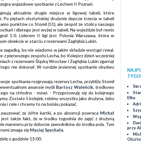
rozegra wyjazdowe spotkanie z Lechem II Poznań.
mują aktualnie drugie miejsce w ligowej tabeli, które
 Po piętach olsztyńskiej drużynie depcze trzecia w tabeli
amo punktów co Stomil (51), ale zespół ze stolicy naszego
otkań i dlatego jest wyżej w tabeli. Na wyjeździe był remis
grał 1:0. Liderem II ligi jest Polonia Warszawa, która w
nym obiekcie w starciu z rezerwami Zagłębia Lubin.
e zagadką, bo nie wiadomo w jakim składzie wystąpi rywal.
e z pierwszego zespołu Lecha, bo Kolejorz dzień wcześniej
niach z rezerwami Śląską Wrocław i Zagłębia Lubin zgarnął
tego nie dokonał. W rundzie jesiennej spotkanie obydwu
NAJP
TYGO
oje spotkania rozgrywają rezerwy Lecha, przybliży Stomil
Skr
o ewentualnym awansie myśli
Bartosz Waleńcik
, środkowy
Star
ego na chłodno - mówi. - Przygotowuję się do kolejnego
Ełku
zymy. Zostało 5 kolejek, robimy wszystko jako drużyna, żeby
Adr
a i cele i chcemy to na boisku pokazać.
Szy
 pauzować za żółte kartki, a po absencji powraca
Michał
Wygr
jest także fakt, że w środku tygodnia do zajęć z drużyną
Dwó
pole manewru przy doborze zawodników do środka pola. Tym
przy Al
otnymi zmaga się
Maciej Spychała
.
Mic
elę o godzinie 13:00.
Olszty