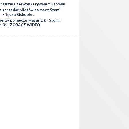
: Orzeł Czerwonka rywalem Stomilu
a sprzedaż biletów na mecz Stomil
n - Tęcza Biskupiec
nerzy po meczu Mazur Ełk - Stomil
n 0:1. ZOBACZ WIDEO!