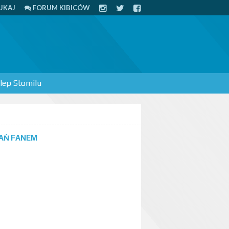
UKAJ
FORUM KIBICÓW
lep Stomilu
AŃ FANEM