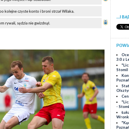
o kolejne czyste konto i broni strzał Wilaka.
...I B
 rywali, sędzia nie gwizdnął.
POWI
Oce
3:0 z 
"Lic
Stomil
Kon
Poznań
Stat
Olszty
Cen
"Lic
- Stom
Łuk
Wronk
"Ką
Poznań