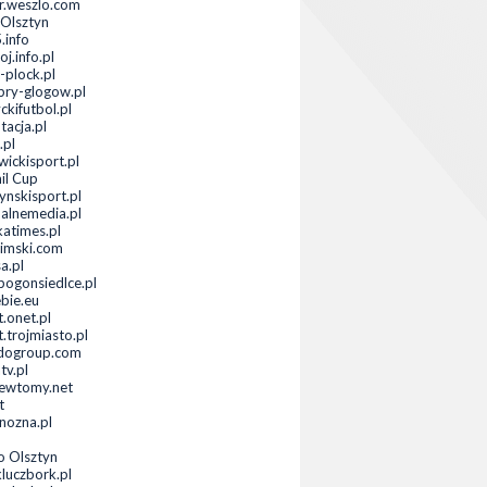
or.weszlo.com
Olsztyn
.info
j.info.pl
-plock.pl
bry-glogow.pl
ckifutbol.pl
tacja.pl
.pl
wickisport.pl
il Cup
ynskisport.pl
ualnemedia.pl
katimes.pl
imski.com
a.pl
ogonsiedlce.pl
ebie.eu
t.onet.pl
.trojmiasto.pl
dogroup.com
tv.pl
ewtomy.net
t
anozna.pl
o Olsztyn
luczbork.pl