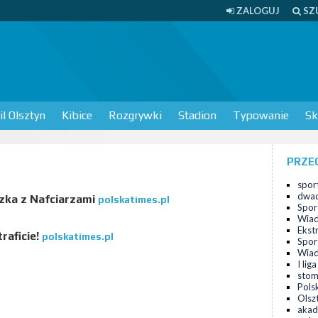
ZALOGUJ
SZ
l Olsztyn
Kibice
Rozgrywki
Stadion
Typowanie
Sk
PRZE
sport
dwad
zka z Nafciarzami
polskatimes.pl
Spor
Wiad
Ekst
aficie!
polskatimes.pl
Spor
Wiad
I lig
stom
Pols
Olsz
akad