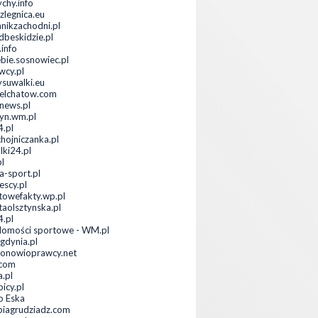
ychy.info
zlegnica.eu
nnikzachodni.pl
dbeskidzie.pl
.info
ebie.sosnowiec.pl
wcy.pl
ysuwalki.eu
elchatow.com
anews.pl
tyn.wm.pl
.pl
hojniczanka.pl
lki24.pl
pl
-sport.pl
escy.pl
towefakty.wp.pl
taolsztynska.pl
4.pl
omości sportowe - WM.pl
.gdynia.pl
ionowioprawcy.net
.com
a.pl
icy.pl
o Eska
piagrudziadz.com