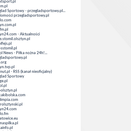
atsport.pl
om.pl
glad Sportowy - przegladsportowy.pl...
omości przegladsportowy.pl
lo.com
tyn.com.pl
m.pl
tyn24.com - Aktualności
e.stomil.olsztyn.pl
lfejs.pl
sstomil.pl
l News - Piłka nożna 24h!...
gladsportowy.pl
.org
yn.tvp.pl
ut.pl - RSS (kanał nieoficjalny)
glad Sportowy
ge.pl
l.pl
olsztyn.pl
kakibolska.com
limpia.com
rolsztynski.pl
tyn24.com
lo.fm
atowice.eu
naspilka.pl
ainfo.pl