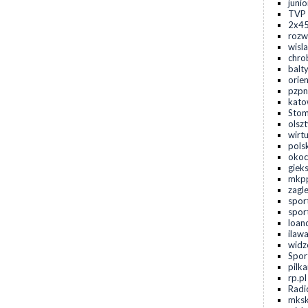
juni
TVP 
2x45
rozwo
wisla
chro
balty
orien
pzpn
kato
Stom
olszt
wirt
pols
okoc
gieks
mkpp
zagl
spor
sport
loan
ilawa
widz
Spor
pilk
rp.pl
Radi
mksk