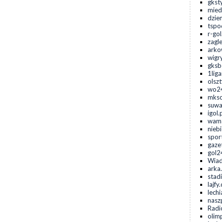
gkst
mied
dzie
tspo
r-gol
zagl
arko
wigr
gksb
1lig
olsz
wo24
mksc
suwa
igol.
wama
niebi
spor
gaze
gol2
Wiad
arka
stad
lajfy
lechi
naszp
Radi
olim