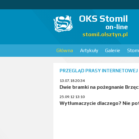
OKS Stomil
on-line
stomil.olsztyn.pl
Główna
Artykuły
Galerie
Stomi
PRZEGLĄD PRASY INTERNETOWEJ
13.07.18 20:34
Dwie bramki na pożegnanie Brzęc
25.09.12 13:10
Wytłumaczycie dlaczego? Nie potr