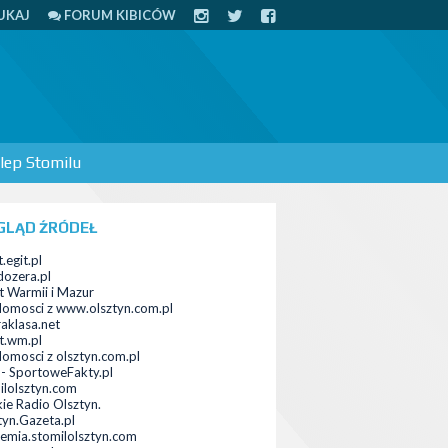
UKAJ
FORUM KIBICÓW
lep Stomilu
GLĄD ŹRÓDEŁ
.egit.pl
ozera.pl
t Warmii i Mazur
omosci z www.olsztyn.com.pl
raklasa.net
t.wm.pl
omosci z olsztyn.com.pl
a - SportoweFakty.pl
ilolsztyn.com
kie Radio Olsztyn.
tyn.Gazeta.pl
emia.stomilolsztyn.com