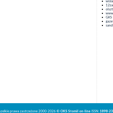
wisla
12za
olsz
www.
GKS 
gaze
sand
zelkie prawa zastrzeżone 2000-2026 ©
OKS Stomil on-line
ISSN:
1898-2