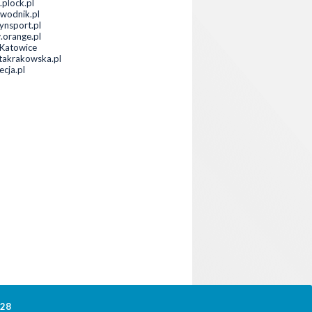
.plock.pl
wodnik.pl
tynsport.pl
orange.pl
Katowice
takrakowska.pl
ecja.pl
328