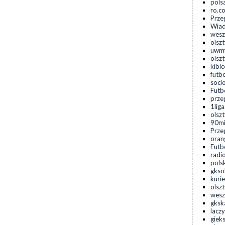
pols
ro.c
Prze
Wiad
wesz
olsz
uwmf
olsz
kibic
futbo
socio
Futbo
prze
1liga
olszt
90min
Prze
oran
Futbo
radio
pols
gkso
kurie
olsz
wesz
gksk
laczy
gieks