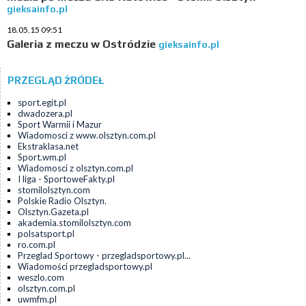
gieksainfo.pl
18.05.15 09:51
Galeria z meczu w Ostródzie
gieksainfo.pl
PRZEGLĄD ŹRÓDEŁ
sport.egit.pl
dwadozera.pl
Sport Warmii i Mazur
Wiadomosci z www.olsztyn.com.pl
Ekstraklasa.net
Sport.wm.pl
Wiadomosci z olsztyn.com.pl
I liga - SportoweFakty.pl
stomilolsztyn.com
Polskie Radio Olsztyn.
Olsztyn.Gazeta.pl
akademia.stomilolsztyn.com
polsatsport.pl
ro.com.pl
Przeglad Sportowy - przegladsportowy.pl...
Wiadomości przegladsportowy.pl
weszlo.com
olsztyn.com.pl
uwmfm.pl