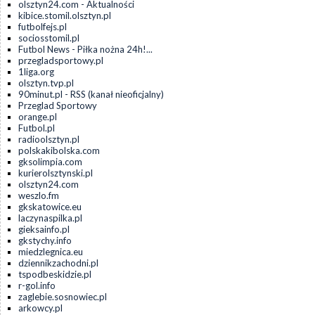
olsztyn24.com - Aktualności
kibice.stomil.olsztyn.pl
futbolfejs.pl
sociosstomil.pl
Futbol News - Piłka nożna 24h!...
przegladsportowy.pl
1liga.org
olsztyn.tvp.pl
90minut.pl - RSS (kanał nieoficjalny)
Przeglad Sportowy
orange.pl
Futbol.pl
radioolsztyn.pl
polskakibolska.com
gksolimpia.com
kurierolsztynski.pl
olsztyn24.com
weszlo.fm
gkskatowice.eu
laczynaspilka.pl
gieksainfo.pl
gkstychy.info
miedzlegnica.eu
dziennikzachodni.pl
tspodbeskidzie.pl
r-gol.info
zaglebie.sosnowiec.pl
arkowcy.pl