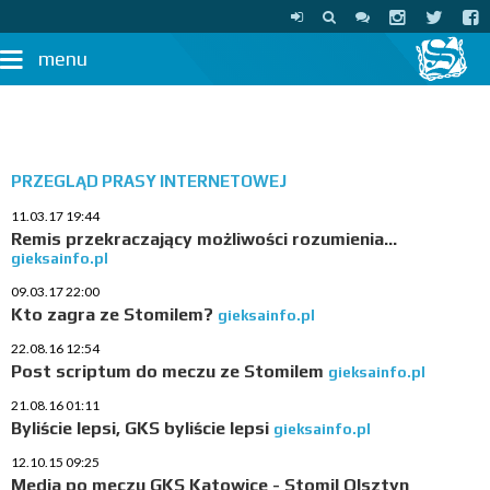
menu
PRZEGLĄD PRASY INTERNETOWEJ
11.03.17 19:44
Remis przekraczający możliwości rozumienia…
gieksainfo.pl
09.03.17 22:00
Kto zagra ze Stomilem?
gieksainfo.pl
22.08.16 12:54
Post scriptum do meczu ze Stomilem
gieksainfo.pl
21.08.16 01:11
Byliście lepsi, GKS byliście lepsi
gieksainfo.pl
12.10.15 09:25
Media po meczu GKS Katowice - Stomil Olsztyn