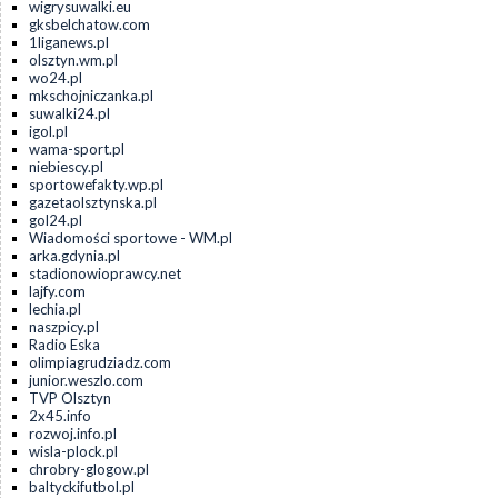
wigrysuwalki.eu
gksbelchatow.com
1liganews.pl
olsztyn.wm.pl
wo24.pl
mkschojniczanka.pl
suwalki24.pl
igol.pl
wama-sport.pl
niebiescy.pl
sportowefakty.wp.pl
gazetaolsztynska.pl
gol24.pl
Wiadomości sportowe - WM.pl
arka.gdynia.pl
stadionowioprawcy.net
lajfy.com
lechia.pl
naszpicy.pl
Radio Eska
olimpiagrudziadz.com
junior.weszlo.com
TVP Olsztyn
2x45.info
rozwoj.info.pl
wisla-plock.pl
chrobry-glogow.pl
baltyckifutbol.pl