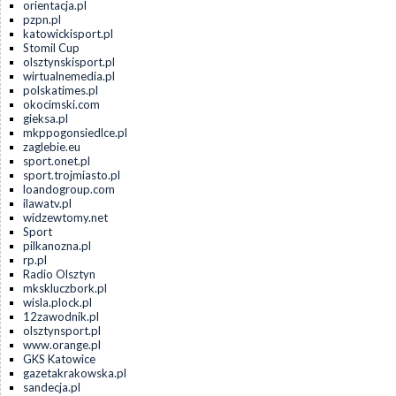
orientacja.pl
pzpn.pl
katowickisport.pl
Stomil Cup
olsztynskisport.pl
wirtualnemedia.pl
polskatimes.pl
okocimski.com
gieksa.pl
mkppogonsiedlce.pl
zaglebie.eu
sport.onet.pl
sport.trojmiasto.pl
loandogroup.com
ilawatv.pl
widzewtomy.net
Sport
pilkanozna.pl
rp.pl
Radio Olsztyn
mkskluczbork.pl
wisla.plock.pl
12zawodnik.pl
olsztynsport.pl
www.orange.pl
GKS Katowice
gazetakrakowska.pl
sandecja.pl