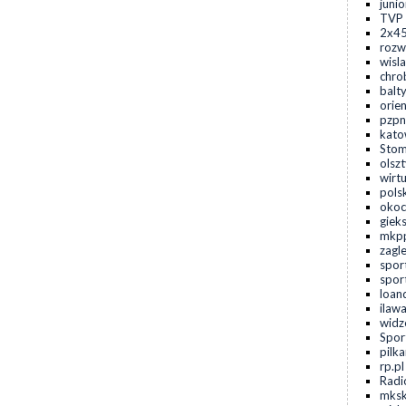
juni
TVP 
2x45
rozwo
wisla
chro
balty
orien
pzpn
kato
Stom
olszt
wirt
pols
okoc
gieks
mkpp
zagl
spor
sport
loan
ilawa
widz
Spor
pilk
rp.pl
Radi
mksk