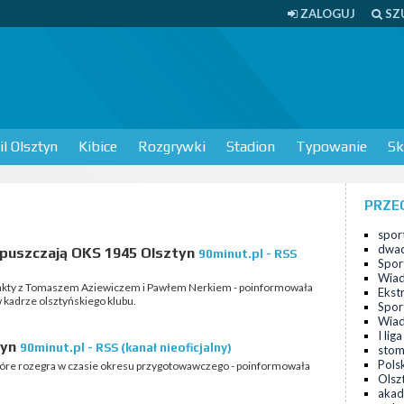
ZALOGUJ
SZ
l Olsztyn
Kibice
Rozgrywki
Stadion
Typowanie
Sk
PRZE
sport
dwad
opuszczają OKS 1945 Olsztyn
90minut.pl - RSS
Spor
Wiad
rakty z Tomaszem Aziewiczem i Pawłem Nerkiem - poinformowała
Ekst
 kadrze olsztyńskiego klubu.
Spor
Wiad
I lig
tyn
90minut.pl - RSS (kanał nieoficjalny)
stom
Pols
które rozegra w czasie okresu przygotowawczego - poinformowała
Olsz
akad