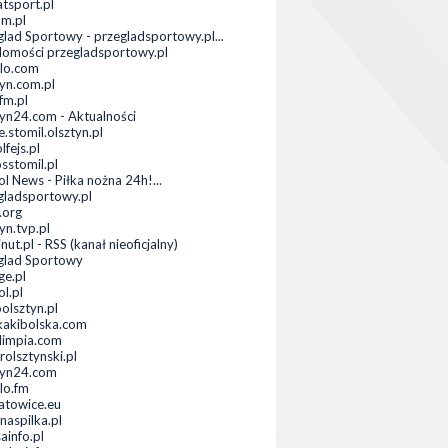
atsport.pl
om.pl
glad Sportowy - przegladsportowy.pl...
omości przegladsportowy.pl
lo.com
tyn.com.pl
m.pl
tyn24.com - Aktualności
e.stomil.olsztyn.pl
lfejs.pl
sstomil.pl
l News - Piłka nożna 24h!...
gladsportowy.pl
.org
yn.tvp.pl
ut.pl - RSS (kanał nieoficjalny)
glad Sportowy
ge.pl
l.pl
olsztyn.pl
kakibolska.com
limpia.com
rolsztynski.pl
tyn24.com
lo.fm
atowice.eu
naspilka.pl
ainfo.pl