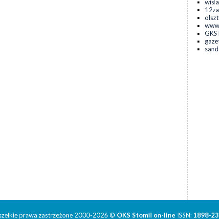
wisla
12za
olsz
www.
GKS 
gaze
sand
zelkie prawa zastrzeżone 2000-2026 ©
OKS Stomil on-line
ISSN:
1898-2