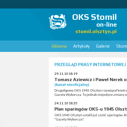
OKS Stomil
on-line
stomil.olsztyn.pl
Główna
Artykuły
Galerie
Stomi
PRZEGLĄD PRASY INTERNETOWEJ
29.11.10 18:19
Tomasz Aziewicz i Paweł Nerek 
(kanał nieoficjalny)
Drugoligowy OKS 1945 Olsztyn rozwiązał kont
Gazeta Wyborcza. To jednak niejedyne zmiany w
24.11.10 18:35
Plan sparingów OKS-u 1945 Olsz
OKS 1945 Olsztyn ustalił już sześć sparingów, 
"Gazeta Wyborcza".