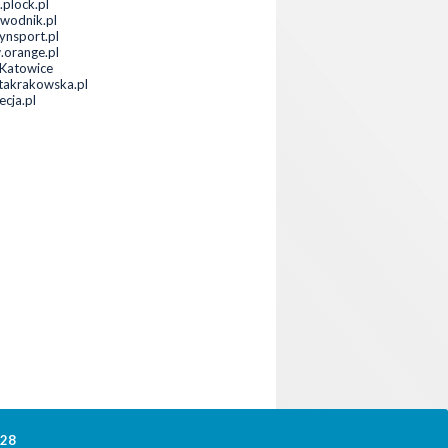
.plock.pl
wodnik.pl
tynsport.pl
orange.pl
Katowice
takrakowska.pl
ecja.pl
328