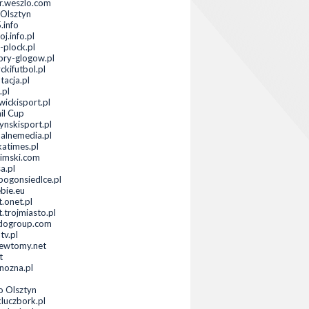
or.weszlo.com
Olsztyn
.info
j.info.pl
-plock.pl
bry-glogow.pl
ckifutbol.pl
tacja.pl
.pl
wickisport.pl
il Cup
ynskisport.pl
ualnemedia.pl
katimes.pl
imski.com
a.pl
ogonsiedlce.pl
ebie.eu
t.onet.pl
.trojmiasto.pl
dogroup.com
tv.pl
ewtomy.net
t
anozna.pl
o Olsztyn
luczbork.pl