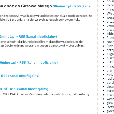
pols
ro.c
 na obóz do Gutowa Małego
90minut.pl - RSS (kanał
Prze
Wiad
 zakończył rywalizację w rundzie jesiennej, ale to nie oznacza, że
wesz
będzie się 3 grudnia, a na pierwszych zajęciach po Nowym Roku
olsz
uwmf
olsz
kibic
0minut.pl - RSS (kanał nieoficjalny)
futbo
upy wschodniej II ligi. Najwięcej bramek padło w Sokółce, gdzie
socio
bląg. Dopiero drugą wygraną w sezonie zanotował Motor Lublin.
Futbo
prze
1liga
olszt
90min
0minut.pl - RSS (kanał nieoficjalny)
Prze
oran
Futbo
 RSS (kanał nieoficjalny)
radio
pols
gkso
.pl - RSS (kanał nieoficjalny)
kurie
o OKS 1945 Olsztyn. Zawodnik ostatnie pół roku spędził w młodej
olsz
wesz
gksk
laczy
gieks