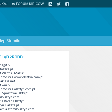
UKAJ
FORUM KIBICÓW
lep Stomilu
GLĄD ŹRÓDEŁ
.egit.pl
ozera.pl
t Warmii i Mazur
omosci z www.olsztyn.com.pl
raklasa.net
t.wm.pl
omosci z olsztyn.com.pl
a - SportoweFakty.pl
ilolsztyn.com
kie Radio Olsztyn.
tyn.Gazeta.pl
emia.stomilolsztyn.com