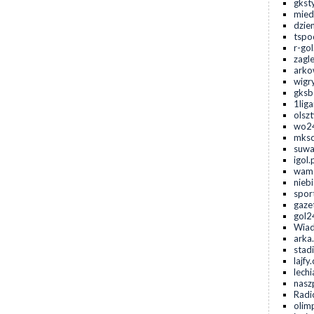
gkst
mied
dzie
tspo
r-gol
zagl
arko
wigr
gksb
1lig
olsz
wo24
mksc
suwa
igol.
wama
niebi
spor
gaze
gol2
Wiad
arka
stad
lajfy
lechi
naszp
Radi
olim