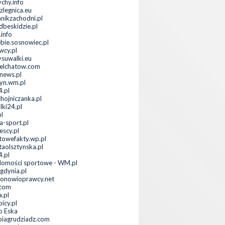
ychy.info
zlegnica.eu
nnikzachodni.pl
dbeskidzie.pl
.info
ebie.sosnowiec.pl
wcy.pl
ysuwalki.eu
elchatow.com
anews.pl
tyn.wm.pl
.pl
hojniczanka.pl
lki24.pl
pl
-sport.pl
escy.pl
towefakty.wp.pl
taolsztynska.pl
4.pl
omości sportowe - WM.pl
.gdynia.pl
ionowioprawcy.net
.com
a.pl
icy.pl
o Eska
piagrudziadz.com