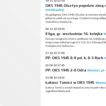
19.11.10 15:50
OKS 1945 Olsztyn pojedzie zimą
nieoficjalny)
Drugoligowy OKS 1945 Olsztyn w miniony weekend
piłkarze udali się na urlopy. Ostatni trening od
zawodnicy stawią się...
06.11.10 14:56
II liga, gr. wschodnia: 16. kolejka
9
Dzisiaj rozegrano cztery spotkania 16. kolejki gr
miejscowy Sokół przegrał 2-3 (2-2) z Olimpią El
Podopieczni Tadeusza...
27.10.10 17:00
PP: OKS 1945 0-0 pd. k. 0-3 Ruch
9
22.09.10 17:45
PP: OKS 1945 2-0 Odra
90minut.pl -
31.08.10 14:52
Łukasz Tumicz w OKS 1945
90minut
Łukasz Tumicz został wypożyczony na pół roku d
Jagiellonii Białystok.