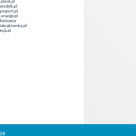
.plock.pl
wodnik.pl
tynsport.pl
orange.pl
Katowice
takrakowska.pl
ecja.pl
328