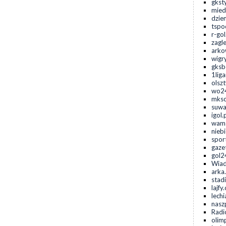
gkst
mied
dzie
tspo
r-gol
zagl
arko
wigr
gksb
1lig
olsz
wo24
mksc
suwa
igol.
wama
niebi
spor
gaze
gol2
Wiad
arka
stad
lajfy
lechi
naszp
Radi
olim