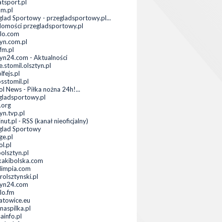
atsport.pl
om.pl
glad Sportowy - przegladsportowy.pl...
omości przegladsportowy.pl
lo.com
tyn.com.pl
m.pl
tyn24.com - Aktualności
e.stomil.olsztyn.pl
lfejs.pl
sstomil.pl
l News - Piłka nożna 24h!...
gladsportowy.pl
.org
yn.tvp.pl
ut.pl - RSS (kanał nieoficjalny)
glad Sportowy
ge.pl
l.pl
olsztyn.pl
kakibolska.com
limpia.com
rolsztynski.pl
tyn24.com
lo.fm
atowice.eu
naspilka.pl
ainfo.pl