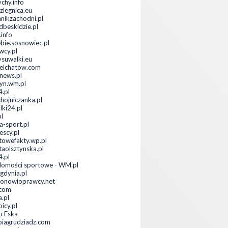
ychy.info
zlegnica.eu
nnikzachodni.pl
dbeskidzie.pl
.info
ebie.sosnowiec.pl
wcy.pl
ysuwalki.eu
elchatow.com
anews.pl
tyn.wm.pl
.pl
hojniczanka.pl
lki24.pl
pl
-sport.pl
escy.pl
towefakty.wp.pl
taolsztynska.pl
4.pl
omości sportowe - WM.pl
.gdynia.pl
ionowioprawcy.net
.com
a.pl
icy.pl
o Eska
piagrudziadz.com