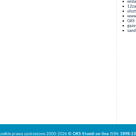
wisla
12za
olsz
www.
GKS 
gaze
sand
zelkie prawa zastrzeżone 2000-2026 ©
OKS Stomil on-line
ISSN:
1898-2