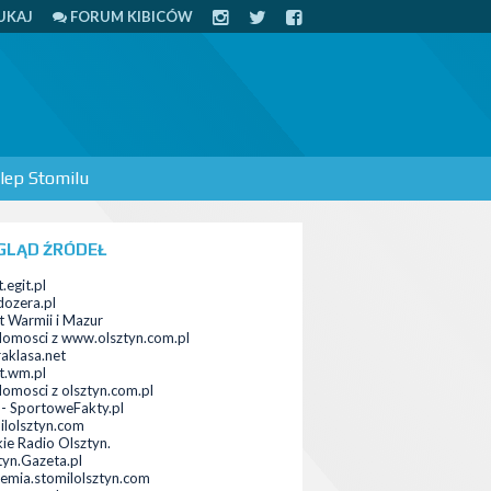
UKAJ
FORUM KIBICÓW
lep Stomilu
GLĄD ŹRÓDEŁ
.egit.pl
ozera.pl
t Warmii i Mazur
omosci z www.olsztyn.com.pl
raklasa.net
t.wm.pl
omosci z olsztyn.com.pl
a - SportoweFakty.pl
ilolsztyn.com
kie Radio Olsztyn.
tyn.Gazeta.pl
emia.stomilolsztyn.com