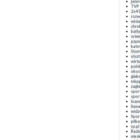
juni
TVP 
2x45
rozwo
wisla
chro
balty
orien
pzpn
kato
Stom
olszt
wirt
pols
okoc
gieks
mkpp
zagl
spor
sport
loan
ilawa
widz
Spor
pilk
rp.pl
Radi
mksk