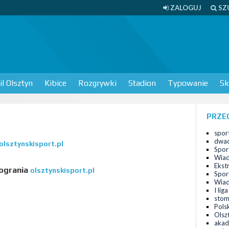
ZALOGUJ
SZ
l Olsztyn
Kibice
Rozgrywki
Stadion
Typowanie
Sk
PRZE
sport
dwad
olsztynskisport.pl
Spor
Wiad
Ekst
ogrania
olsztynskisport.pl
Spor
Wiad
I lig
stom
Pols
Olsz
akad