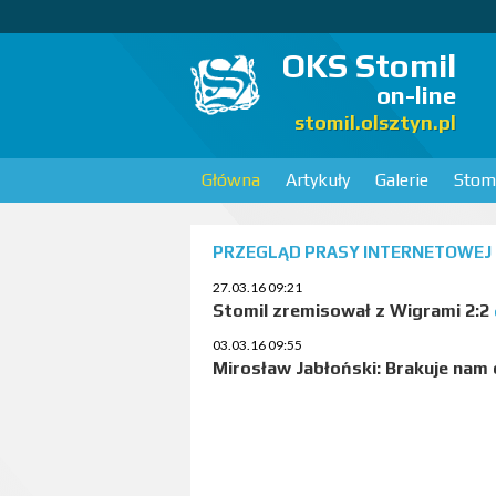
OKS Stomil
on-line
stomil.olsztyn.pl
Główna
Artykuły
Galerie
Stomi
PRZEGLĄD PRASY INTERNETOWEJ
27.03.16 09:21
Stomil zremisował z Wigrami 2:2
03.03.16 09:55
Mirosław Jabłoński: Brakuje nam 