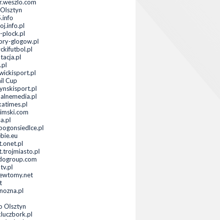
or.weszlo.com
Olsztyn
.info
j.info.pl
-plock.pl
bry-glogow.pl
ckifutbol.pl
tacja.pl
.pl
wickisport.pl
il Cup
ynskisport.pl
ualnemedia.pl
katimes.pl
imski.com
a.pl
ogonsiedlce.pl
ebie.eu
t.onet.pl
.trojmiasto.pl
dogroup.com
tv.pl
ewtomy.net
t
anozna.pl
o Olsztyn
luczbork.pl