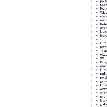
pols
ro.c
Prze
Wiad
wesz
olsz
uwmf
olsz
kibic
futbo
socio
Futbo
prze
1liga
olszt
90min
Prze
oran
Futbo
radio
pols
gkso
kurie
olsz
wesz
gksk
laczy
gieks