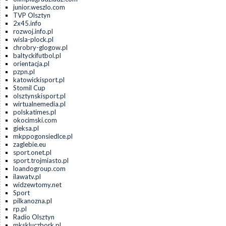
junior.weszlo.com
TVP Olsztyn
2x45.info
rozwoj.info.pl
wisla-plock.pl
chrobry-glogow.pl
baltyckifutbol.pl
orientacja.pl
pzpn.pl
katowickisport.pl
Stomil Cup
olsztynskisport.pl
wirtualnemedia.pl
polskatimes.pl
okocimski.com
gieksa.pl
mkppogonsiedlce.pl
zaglebie.eu
sport.onet.pl
sport.trojmiasto.pl
loandogroup.com
ilawatv.pl
widzewtomy.net
Sport
pilkanozna.pl
rp.pl
Radio Olsztyn
mkskluczbork.pl