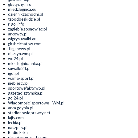
gkstychy.info
miedzlegnica.eu
dziennikzachodni.pl
tspodbeskidzie.pl
r-gol.info
zaglebie.sosnowiec.pl
arkowcy.pl
wigrysuwalki.eu
gksbelchatow.com
1liganews.pl
olsztyn.wm.pl
wo24.pl
mkschojniczanka.pl
suwalki24.pl
igol.pl
wama-sport.pl
niebiescy.pl
sportowefakty.wp.pl
gazetaolsztynska.pl
gol24.pl
Wiadomości sportowe - WM.pl
arka.gdynia.pl
stadionowioprawcy.net
lajfy.com
lechia.pl
naszpicy.pl
Radio Eska
olimpiagrudziadz.com