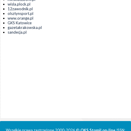
wisla.plock.pl
12zawodnik.pl
olsztynsport.pl
www.orange.pl
GKS Katowice
gazetakrakowska.pl
sandecja.pl
Wszelkie prawa zastrzeżone 2000-2026 ©
OKS Stomil on-line
ISSN: