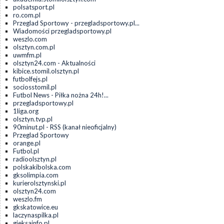
polsatsport.pl
ro.com.pl
Przeglad Sportowy - przegladsportowy.pl...
Wiadomości przegladsportowy.pl
weszlo.com
olsztyn.com.pl
uwmfm.pl
olsztyn24.com - Aktualności
kibice.stomil.olsztyn.pl
futbolfejs.pl
sociosstomil.pl
Futbol News - Piłka nożna 24h!...
przegladsportowy.pl
1liga.org
olsztyn.tvp.pl
90minut.pl - RSS (kanał nieoficjalny)
Przeglad Sportowy
orange.pl
Futbol.pl
radioolsztyn.pl
polskakibolska.com
gksolimpia.com
kurierolsztynski.pl
olsztyn24.com
weszlo.fm
gkskatowice.eu
laczynaspilka.pl
gieksainfo.pl