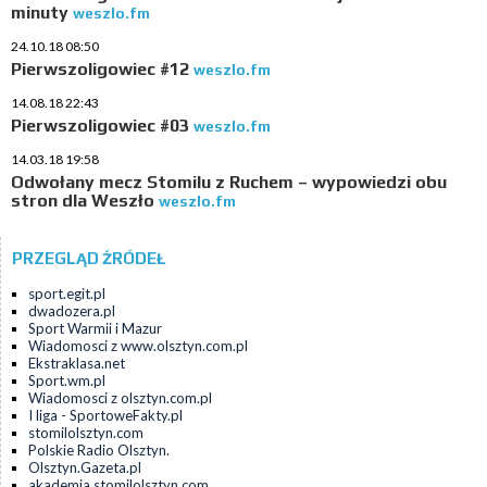
minuty
weszlo.fm
24.10.18 08:50
Pierwszoligowiec #12
weszlo.fm
14.08.18 22:43
Pierwszoligowiec #03
weszlo.fm
14.03.18 19:58
Odwołany mecz Stomilu z Ruchem – wypowiedzi obu
stron dla Weszło
weszlo.fm
PRZEGLĄD ŹRÓDEŁ
sport.egit.pl
dwadozera.pl
Sport Warmii i Mazur
Wiadomosci z www.olsztyn.com.pl
Ekstraklasa.net
Sport.wm.pl
Wiadomosci z olsztyn.com.pl
I liga - SportoweFakty.pl
stomilolsztyn.com
Polskie Radio Olsztyn.
Olsztyn.Gazeta.pl
akademia.stomilolsztyn.com