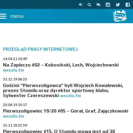
menu
PRZEGLĄD PRASY INTERNETOWEJ
14.04.21 10:49
Na Zapleczu #02 – Kokosiński, Lech, Wojciechowski
weszlo.fm
31.12.19 08:23
Gośćmi “Pierwszoligowca” byli Wojciech Kowalewski,
prezes Stomilu oraz dyrektor sportowy klubu,
Sylwester Czereszewski
weszlo.fm
20.08.19 10:17
Pierwszoligowiec 19/20 #05 – Góral, Graf, Zajączkowski
weszlo.fm
15.11.18 22:59
Pierwszoligowiec #15. O Stomilu mowa jest od 30