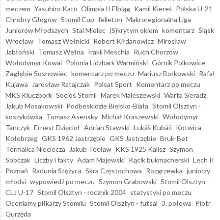
meczem
Yasuhiro Katō
Olimpia II Elbląg
Kamil Kiereś
Polska U-21
Chrobry Głogów
Stomil Cup
felieton
Makroregionalna Liga
Juniorów Młodszych
Stal Mielec
(S)krytym okiem
komentarz
Śląsk
Wrocław
Tomasz Wełnicki
Robert Kiłdanowicz
Mirosław
Jabłoński
Tomasz Wełna
Irakli Meschia
Ruch Chorzów
Wołodymyr Kowal
Polonia Lidzbark Warmiński
Górnik Polkowice
Zagłębie Sosnowiec
komentarz po meczu
Mariusz Borkowski
Rafał
Kujawa
Jarosław Ratajczak
Polsat Sport
Komentarz po meczu
MKS Kluczbork
Socios Stomil
Marek Maleszewski
Warta Sieradz
Jakub Mosakowski
Podbeskidzie Bielsko-Biała
Stomil Olsztyn -
koszykówka
Tomasz Asensky
Michał Kraszewski
Wołodymyr
Tanczyk
Ernest Dzięcioł
Adrian Stawski
Lukáš Kubáň
Kotwica
Kołobrzeg
GKS 1962 Jastrzębie
GKS Jastrzębie
Bruk-Bet
Termalica Nieciecza
Jakub Tecław
KKS 1925 Kalisz
Szymon
Sobczak
Liczby i fakty
Adam Majewski
Kącik bukmacherski
Lech II
Poznań
Radunia Stężyca
Skra Częstochowa
Rozgrzewka
juniorzy
młodsi
wypowiedź po meczu
Szymon Grabowski
Stomil Olsztyn -
CLJ U-17
Stomil Olsztyn - rocznik 2004
statystyki po meczu
Oceniamy piłkarzy Stomilu
Stomil Olsztyn - futsal
3. połowa
Piotr
Gurzęda