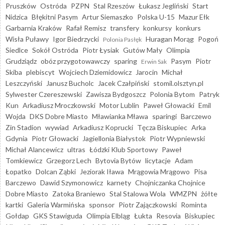
Pruszków
Ostróda
PZPN
Stal Rzeszów
Łukasz Jegliński
Start
Nidzica
Błękitni Pasym
Artur Siemaszko
Polska U-15
Mazur Ełk
Garbarnia Kraków
Rafał Remisz
transfery
konkursy
konkurs
Wisła Puławy
Igor Biedrzycki
Huragan Morąg
Pogoń
Polonia Pasłęk
Siedlce
Sokół Ostróda
Piotr Łysiak
Gutów Mały
Olimpia
Grudziądz
obóz przygotowawczy
sparing
Pasym
Piotr
Erwin Sak
Skiba
plebiscyt
Wojciech Dziemidowicz
Jarocin
Michał
Leszczyński
Janusz Bucholc
Jacek Czałpiński
stomil.olsztyn.pl
Sylwester Czereszewski
Zawisza Bydgoszcz
Polonia Bytom
Patryk
Kun
Arkadiusz Mroczkowski
Motor Lublin
Paweł Głowacki
Emil
Wojda
DKS Dobre Miasto
Mławianka Mława
sparingi
Barczewo
Zin Stadion
wywiad
Arkadiusz Koprucki
Tęcza Biskupiec
Arka
Gdynia
Piotr Głowacki
Jagiellonia Białystok
Piotr Wypniewski
Michał Alancewicz
ultras
Łódzki Klub Sportowy
Paweł
Tomkiewicz
Grzegorz Lech
Bytovia Bytów
licytacje
Adam
Łopatko
Dolcan Ząbki
Jeziorak Iława
Mrągowia Mrągowo
Pisa
Barczewo
Dawid Szymonowicz
karnety
Chojniczanka Chojnice
Dobre Miasto
Zatoka Braniewo
Stal Stalowa Wola
WMZPN
żółte
kartki
Galeria Warmińska
sponsor
Piotr Zajączkowski
Rominta
Gołdap
GKS Stawiguda
Olimpia Elbląg
Łukta
Resovia
Biskupiec