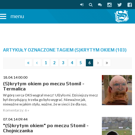
menu
ARTYKUŁY OZNACZONE TAGIEM (S)KRYTYM OKIEM (103)
1
2
3
4
5
6
18.04.14 00:00
(S)krytym okiem po meczu Stomil -
Termalica
W górę serca OKS wygrał mecz! Ulżyło mi. Dzisiejszy mecz
był decydujący, trzeba go było wygrać. Nieważne jak,
nieważne w jakim stylu, ważne, że w sieci i że dla nas.
Komentarzy: 6 »
07.04.14 09:44
"(S)krytym okiem" po meczu Stomil -
Chojniczanka