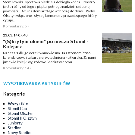
Stomilowska, sportowa niedziela dobiegła końca... Nastrój
jakże różny od tego z piątku, pełnego nadziei i radosnej
pewności... A tu na domiar złego wchodzę do domu, Radio
Olsztyn włączone i słyszę komentarz prowadzącego, który
cytuje...
Komentarzy: 5 »
23.03.14 07:40
"(S)krytym okiem" po meczu Stomil -
Kolejarz
Nadeszła długo oczekiwana wiosna. Ta astronomiczno-
kalendarzowa i ta bardziej wytęskniona - piłkarska. Za nami
już dwie kolejki wyjazdowe i debiut w domu.
Komentarzy: 14 »
WYSZUKIWARKA ARTYKUŁÓW
Kategorie
Wszystkie
Stomil Cup
Stomil Olsztyn
Stomil II Olsztyn
Juniorzy
Stadion
Nowy Stadion