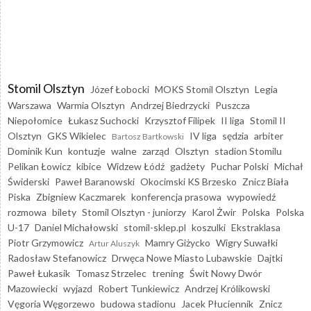
Stomil Olsztyn
Józef Łobocki
MOKS Stomil Olsztyn
Legia
Warszawa
Warmia Olsztyn
Andrzej Biedrzycki
Puszcza
Niepołomice
Łukasz Suchocki
Krzysztof Filipek
II liga
Stomil II
Olsztyn
GKS Wikielec
IV liga
sędzia
arbiter
Bartosz Bartkowski
Dominik Kun
kontuzje
walne
zarząd
Olsztyn
stadion Stomilu
Pelikan Łowicz
kibice
Widzew Łódź
gadżety
Puchar Polski
Michał
Świderski
Paweł Baranowski
Okocimski KS Brzesko
Znicz Biała
Piska
Zbigniew Kaczmarek
konferencja prasowa
wypowiedź
rozmowa
bilety
Stomil Olsztyn - juniorzy
Karol Żwir
Polska
Polska
U-17
Daniel Michałowski
stomil-sklep.pl
koszulki
Ekstraklasa
Piotr Grzymowicz
Mamry Giżycko
Wigry Suwałki
Artur Aluszyk
Radosław Stefanowicz
Drwęca Nowe Miasto Lubawskie
Dajtki
Paweł Łukasik
Tomasz Strzelec
trening
Świt Nowy Dwór
Mazowiecki
wyjazd
Robert Tunkiewicz
Andrzej Królikowski
Vęgoria Węgorzewo
budowa stadionu
Jacek Płuciennik
Znicz