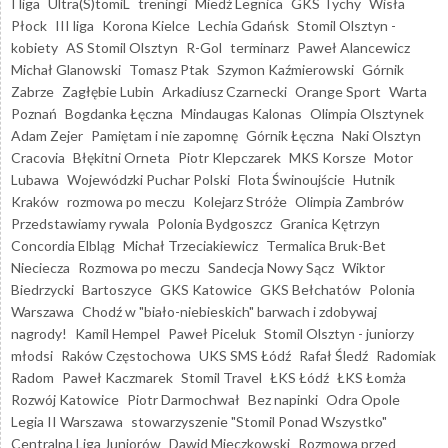
I liga
Ultra(S)tomiL
treningi
Miedź Legnica
GKS Tychy
Wisła
Płock
III liga
Korona Kielce
Lechia Gdańsk
Stomil Olsztyn -
kobiety
AS Stomil Olsztyn
R-Gol
terminarz
Paweł Alancewicz
Michał Glanowski
Tomasz Ptak
Szymon Kaźmierowski
Górnik
Zabrze
Zagłębie Lubin
Arkadiusz Czarnecki
Orange Sport
Warta
Poznań
Bogdanka Łęczna
Mindaugas Kalonas
Olimpia Olsztynek
Adam Zejer
Pamiętam i nie zapomnę
Górnik Łęczna
Naki Olsztyn
Cracovia
Błękitni Orneta
Piotr Klepczarek
MKS Korsze
Motor
Lubawa
Wojewódzki Puchar Polski
Flota Świnoujście
Hutnik
Kraków
rozmowa po meczu
Kolejarz Stróże
Olimpia Zambrów
Przedstawiamy rywala
Polonia Bydgoszcz
Granica Kętrzyn
Concordia Elbląg
Michał Trzeciakiewicz
Termalica Bruk-Bet
Nieciecza
Rozmowa po meczu
Sandecja Nowy Sącz
Wiktor
Biedrzycki
Bartoszyce
GKS Katowice
GKS Bełchatów
Polonia
Warszawa
Chodź w "biało-niebieskich" barwach i zdobywaj
nagrody!
Kamil Hempel
Paweł Piceluk
Stomil Olsztyn - juniorzy
młodsi
Raków Częstochowa
UKS SMS Łódź
Rafał Śledź
Radomiak
Radom
Paweł Kaczmarek
Stomil Travel
ŁKS Łódź
ŁKS Łomża
Rozwój Katowice
Piotr Darmochwał
Bez napinki
Odra Opole
Legia II Warszawa
stowarzyszenie "Stomil Ponad Wszystko"
Centralna Liga Juniorów
Dawid Mieczkowski
Rozmowa przed