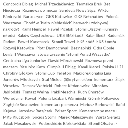
Concordia Elbląg
Michał Trzeciakiewicz
Termalica Bruk-Bet
Nieciecza
Rozmowa po meczu
Sandecja Nowy Sącz
Wiktor
Biedrzycki
Bartoszyce
GKS Katowice
GKS Bełchatów
Polonia
Warszawa
Chodź w "biało-niebieskich" barwach i zdobywaj
nagrody!
Kamil Hempel
Paweł Piceluk
Stomil Olsztyn - juniorzy
młodsi
Raków Częstochowa
UKS SMS Łódź
Rafał Śledź
Radomiak
Radom
Paweł Kaczmarek
Stomil Travel
ŁKS Łódź
ŁKS Łomża
Rozwój Katowice
Piotr Darmochwał
Bez napinki
Odra Opole
Legia II Warszawa
stowarzyszenie "Stomil Ponad Wszystko"
Centralna Liga Juniorów
Dawid Mieczkowski
Rozmowa przed
meczem
Yasuhiro Katō
Olimpia II Elbląg
Kamil Kiereś
Polska U-21
Chrobry Głogów
Stomil Cup
felieton
Makroregionalna Liga
Juniorów Młodszych
Stal Mielec
(S)krytym okiem
komentarz
Śląsk
Wrocław
Tomasz Wełnicki
Robert Kiłdanowicz
Mirosław
Jabłoński
Tomasz Wełna
Irakli Meschia
Ruch Chorzów
Wołodymyr Kowal
Polonia Lidzbark Warmiński
Górnik Polkowice
Zagłębie Sosnowiec
komentarz po meczu
Mariusz Borkowski
Rafał
Kujawa
Jarosław Ratajczak
Polsat Sport
Komentarz po meczu
MKS Kluczbork
Socios Stomil
Marek Maleszewski
Warta Sieradz
Jakub Mosakowski
Podbeskidzie Bielsko-Biała
Stomil Olsztyn -