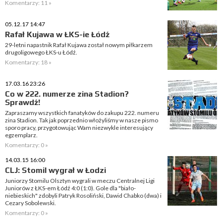
Komentarzy: 11 »
05.12.17 14:47
Rafał Kujawa w ŁKS-ie Łódź
29-letni napastnik Rafał Kujawa został nowym piłkarzem
drugoligowego ŁKS-u Łódź.
Komentarzy: 18 »
17.03.16 23:26
Co w 222. numerze zina Stadion?
Sprawdź!
Zapraszamy wszystkich fanatyków do zakupu 222. numeru
zina Stadion. Tak jak poprzednio włożyliśmy w nasze pismo
sporo pracy, przygotowując Wam niezwykle interesujący
egzemplarz.
Komentarzy: 0 »
14.03.15 16:00
CLJ: Stomil wygrał w Łodzi
Juniorzy Stomilu Olsztyn wygrali w meczu Centralnej Ligi
Juniorów z ŁKS-em Łódź 4:0 (1:0). Gole dla "biało-
niebieskich" zdobyli Patryk Rosoliński, Dawid Chabko (dwa) i
Cezary Sobolewski.
Komentarzy: 0 »