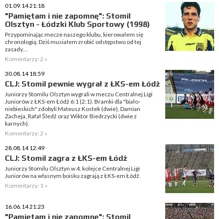
01.09.14 21:18
"Pamiętam i nie zapomnę": Stomil
Olsztyn - Łódzki Klub Sportowy (1998)
Przypominając mecze naszego klubu, kierowałem się
chronologią. Dziś musiałem zrobić odstępstwo od tej
zasady…
Komentarzy: 2 »
30.08.14 18:59
CLJ: Stomil pewnie wygrał z ŁKS-em Łódź
Juniorzy Stomilu Olsztyn wygrali w meczu Centralnej Ligi
Juniorów z ŁKS-em Łódź 6:1 (2:1). Bramki dla "biało-
niebieskich" zdobyli Mateusz Kostek (dwie), Damian
Zacheja, Rafał Śledź oraz Wiktor Biedrzycki (dwie z
karnych).
Komentarzy: 2 »
28.08.14 12:49
CLJ: Stomil zagra z ŁKS-em Łódź
Juniorzy Stomilu Olsztyn w 4. kolejce Centralnej Ligi
Juniorów na własnym boisku zagrają z ŁKS-em Łódź.
Komentarzy: 1 »
16.06.14 21:23
"Pamiętam i nie zapomnę": Stomil