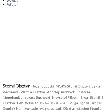
Wywiad
Felieton
Stomil Olsztyn
Józef Łobocki
MOKS Stomil Olsztyn
Legia
Warszawa
Warmia Olsztyn
Andrzej Biedrzycki
Puszcza
Niepołomice
Łukasz Suchocki
Krzysztof Filipek
II liga
Stomil II
Olsztyn
GKS Wikielec
IV liga
sędzia
arbiter
Bartosz Bartkowski
Dominik Kun
kontuzje
walne
zarząd
Olsztyn
stadion Stomilu