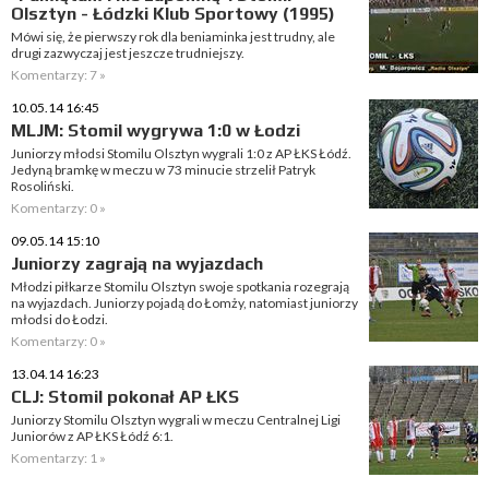
Olsztyn - Łódzki Klub Sportowy (1995)
Mówi się, że pierwszy rok dla beniaminka jest trudny, ale
drugi zazwyczaj jest jeszcze trudniejszy.
Komentarzy: 7 »
10.05.14 16:45
MLJM: Stomil wygrywa 1:0 w Łodzi
Juniorzy młodsi Stomilu Olsztyn wygrali 1:0 z AP ŁKS Łódź.
Jedyną bramkę w meczu w 73 minucie strzelił Patryk
Rosoliński.
Komentarzy: 0 »
09.05.14 15:10
Juniorzy zagrają na wyjazdach
Młodzi piłkarze Stomilu Olsztyn swoje spotkania rozegrają
na wyjazdach. Juniorzy pojadą do Łomży, natomiast juniorzy
młodsi do Łodzi.
Komentarzy: 0 »
13.04.14 16:23
CLJ: Stomil pokonał AP ŁKS
Juniorzy Stomilu Olsztyn wygrali w meczu Centralnej Ligi
Juniorów z AP ŁKS Łódź 6:1.
Komentarzy: 1 »