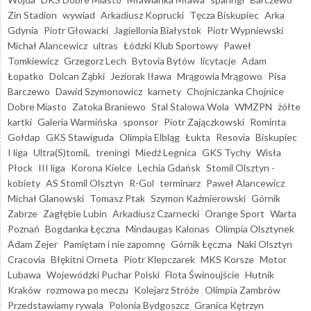
Zin Stadion
wywiad
Arkadiusz Koprucki
Tęcza Biskupiec
Arka
Gdynia
Piotr Głowacki
Jagiellonia Białystok
Piotr Wypniewski
Michał Alancewicz
ultras
Łódzki Klub Sportowy
Paweł
Tomkiewicz
Grzegorz Lech
Bytovia Bytów
licytacje
Adam
Łopatko
Dolcan Ząbki
Jeziorak Iława
Mrągowia Mrągowo
Pisa
Barczewo
Dawid Szymonowicz
karnety
Chojniczanka Chojnice
Dobre Miasto
Zatoka Braniewo
Stal Stalowa Wola
WMZPN
żółte
kartki
Galeria Warmińska
sponsor
Piotr Zajączkowski
Rominta
Gołdap
GKS Stawiguda
Olimpia Elbląg
Łukta
Resovia
Biskupiec
I liga
Ultra(S)tomiL
treningi
Miedź Legnica
GKS Tychy
Wisła
Płock
III liga
Korona Kielce
Lechia Gdańsk
Stomil Olsztyn -
kobiety
AS Stomil Olsztyn
R-Gol
terminarz
Paweł Alancewicz
Michał Glanowski
Tomasz Ptak
Szymon Kaźmierowski
Górnik
Zabrze
Zagłębie Lubin
Arkadiusz Czarnecki
Orange Sport
Warta
Poznań
Bogdanka Łęczna
Mindaugas Kalonas
Olimpia Olsztynek
Adam Zejer
Pamiętam i nie zapomnę
Górnik Łęczna
Naki Olsztyn
Cracovia
Błękitni Orneta
Piotr Klepczarek
MKS Korsze
Motor
Lubawa
Wojewódzki Puchar Polski
Flota Świnoujście
Hutnik
Kraków
rozmowa po meczu
Kolejarz Stróże
Olimpia Zambrów
Przedstawiamy rywala
Polonia Bydgoszcz
Granica Kętrzyn