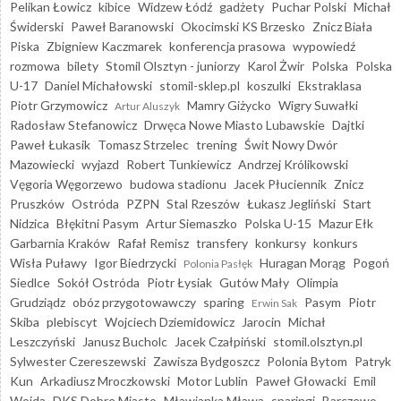
Pelikan Łowicz
kibice
Widzew Łódź
gadżety
Puchar Polski
Michał
Świderski
Paweł Baranowski
Okocimski KS Brzesko
Znicz Biała
Piska
Zbigniew Kaczmarek
konferencja prasowa
wypowiedź
rozmowa
bilety
Stomil Olsztyn - juniorzy
Karol Żwir
Polska
Polska
U-17
Daniel Michałowski
stomil-sklep.pl
koszulki
Ekstraklasa
Piotr Grzymowicz
Mamry Giżycko
Wigry Suwałki
Artur Aluszyk
Radosław Stefanowicz
Drwęca Nowe Miasto Lubawskie
Dajtki
Paweł Łukasik
Tomasz Strzelec
trening
Świt Nowy Dwór
Mazowiecki
wyjazd
Robert Tunkiewicz
Andrzej Królikowski
Vęgoria Węgorzewo
budowa stadionu
Jacek Płuciennik
Znicz
Pruszków
Ostróda
PZPN
Stal Rzeszów
Łukasz Jegliński
Start
Nidzica
Błękitni Pasym
Artur Siemaszko
Polska U-15
Mazur Ełk
Garbarnia Kraków
Rafał Remisz
transfery
konkursy
konkurs
Wisła Puławy
Igor Biedrzycki
Huragan Morąg
Pogoń
Polonia Pasłęk
Siedlce
Sokół Ostróda
Piotr Łysiak
Gutów Mały
Olimpia
Grudziądz
obóz przygotowawczy
sparing
Pasym
Piotr
Erwin Sak
Skiba
plebiscyt
Wojciech Dziemidowicz
Jarocin
Michał
Leszczyński
Janusz Bucholc
Jacek Czałpiński
stomil.olsztyn.pl
Sylwester Czereszewski
Zawisza Bydgoszcz
Polonia Bytom
Patryk
Kun
Arkadiusz Mroczkowski
Motor Lublin
Paweł Głowacki
Emil
Wojda
DKS Dobre Miasto
Mławianka Mława
sparingi
Barczewo