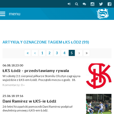
menu
ARTYKUŁY OZNACZONE TAGIEM ŁKS ŁÓDŹ (99)
1
2
3
4
5
06.08.18 23:00
ŁKS Łódź - przedstawiamy rywala
W sobotę (11 sierpnia) piłkarze Stomilu Olsztyn zagrają na
wyjeździe z ŁKS-em Łódź. Początek meczu o godz. 18.
Komentarzy: 0 »
25.06.18 19:16
Dani Ramírez w ŁKS-ie Łódź
26-letni hiszpański pomocnik Dani Ramírez podpisał
dwuletnią umowę z ŁKS-em Łódź.