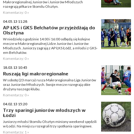
Makroregionalnej Juniorów i Juniorów Młodszych
rozegrają piłkarze Stomilu Olsztyn.
Komentarzy: 0 »
04.05.13 11:28
AP ŁKS i GKS Bełchatów przyjeżdżają do
Olsztyna
W niedzielę o godzinie 14:00 i 16:00 odbędą się kolejne
mecze w Makroregionalnej Lidze Juniorów i Juniorów
Młodszych. Juniorzy zagrają z AP ŁKS Łódź, a młodsi z GKS-
em Bełchatów.
Komentarzy: 0 »
18.03.13 10:45
Ruszają ligi makroregionalne
W sobotę (23 marca) rusza Makroregionalna Liga Juniorów
oraz Juniorów Młodszych. Swoje mecze rozegrają obie
drużyny naszego klubu.
Komentarzy: 0 »
04.02.13 15:20
Trzy sparingi juniorów młodszych w
Łodzi
Juniorzy młodsi Stomilu Olsztyn miniony weekend spędzili
w Łodzi. Na miejscu rozegrali trzy spotkania sparingowe.
Komentarzy: 1 »