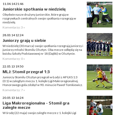
11.04.14 21:46
Juniorskie spotkania w niedzielę
Obydwie nasze drużyny juniorskie, które grają w
rozgrywkach centralnych swoje spotkania rozegrają w
niedzielę.
Komentarzy: 3 »
28.03.14 12:24
Juniorzy grają u siebie
W niedzielę (30 marca) swoje spotkania rozegrają juniorzy i
juniorzy młodsi Stomilu Olsztyn. Oba mecze odbędą się na
boisku Szkoły Podstawowej nr 18 (Dajtki) w Olsztynie.
Komentarzy: 0 »
22.05.13 19:50
MLJ: Stomil przegrał 1:3
Juniorzy Stomilu Olsztyn przegrali w Łodzi z AP ŁKS 1:3
(0:1) w zaległym meczu 1. kolejki Ligi Makroregionalnej.
Honorowego gola zdobył w 90. minucie Paweł Tomkiewicz.
Komentarzy: 7 »
20.05.13 16:24
Liga Makroregionalna - Stomil gra
zaległe mecze
W środę (22 maja) swoje zaległe mecze z 1. kolejki Ligi