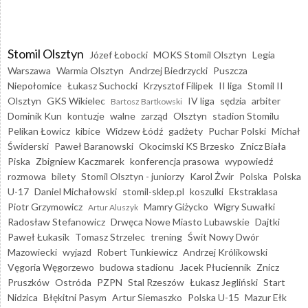
Stomil Olsztyn
Józef Łobocki
MOKS Stomil Olsztyn
Legia
Warszawa
Warmia Olsztyn
Andrzej Biedrzycki
Puszcza
Niepołomice
Łukasz Suchocki
Krzysztof Filipek
II liga
Stomil II
Olsztyn
GKS Wikielec
IV liga
sędzia
arbiter
Bartosz Bartkowski
Dominik Kun
kontuzje
walne
zarząd
Olsztyn
stadion Stomilu
Pelikan Łowicz
kibice
Widzew Łódź
gadżety
Puchar Polski
Michał
Świderski
Paweł Baranowski
Okocimski KS Brzesko
Znicz Biała
Piska
Zbigniew Kaczmarek
konferencja prasowa
wypowiedź
rozmowa
bilety
Stomil Olsztyn - juniorzy
Karol Żwir
Polska
Polska
U-17
Daniel Michałowski
stomil-sklep.pl
koszulki
Ekstraklasa
Piotr Grzymowicz
Mamry Giżycko
Wigry Suwałki
Artur Aluszyk
Radosław Stefanowicz
Drwęca Nowe Miasto Lubawskie
Dajtki
Paweł Łukasik
Tomasz Strzelec
trening
Świt Nowy Dwór
Mazowiecki
wyjazd
Robert Tunkiewicz
Andrzej Królikowski
Vęgoria Węgorzewo
budowa stadionu
Jacek Płuciennik
Znicz
Pruszków
Ostróda
PZPN
Stal Rzeszów
Łukasz Jegliński
Start
Nidzica
Błękitni Pasym
Artur Siemaszko
Polska U-15
Mazur Ełk