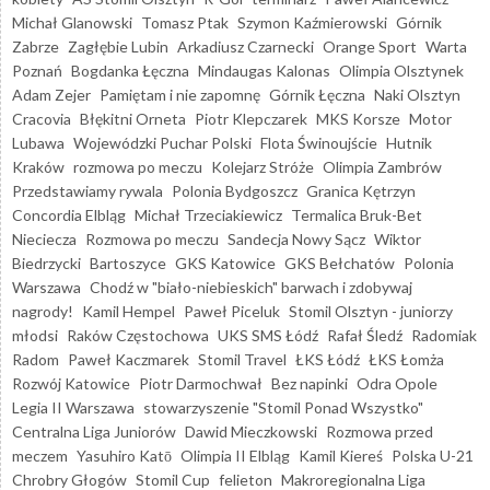
Michał Glanowski
Tomasz Ptak
Szymon Kaźmierowski
Górnik
Zabrze
Zagłębie Lubin
Arkadiusz Czarnecki
Orange Sport
Warta
Poznań
Bogdanka Łęczna
Mindaugas Kalonas
Olimpia Olsztynek
Adam Zejer
Pamiętam i nie zapomnę
Górnik Łęczna
Naki Olsztyn
Cracovia
Błękitni Orneta
Piotr Klepczarek
MKS Korsze
Motor
Lubawa
Wojewódzki Puchar Polski
Flota Świnoujście
Hutnik
Kraków
rozmowa po meczu
Kolejarz Stróże
Olimpia Zambrów
Przedstawiamy rywala
Polonia Bydgoszcz
Granica Kętrzyn
Concordia Elbląg
Michał Trzeciakiewicz
Termalica Bruk-Bet
Nieciecza
Rozmowa po meczu
Sandecja Nowy Sącz
Wiktor
Biedrzycki
Bartoszyce
GKS Katowice
GKS Bełchatów
Polonia
Warszawa
Chodź w "biało-niebieskich" barwach i zdobywaj
nagrody!
Kamil Hempel
Paweł Piceluk
Stomil Olsztyn - juniorzy
młodsi
Raków Częstochowa
UKS SMS Łódź
Rafał Śledź
Radomiak
Radom
Paweł Kaczmarek
Stomil Travel
ŁKS Łódź
ŁKS Łomża
Rozwój Katowice
Piotr Darmochwał
Bez napinki
Odra Opole
Legia II Warszawa
stowarzyszenie "Stomil Ponad Wszystko"
Centralna Liga Juniorów
Dawid Mieczkowski
Rozmowa przed
meczem
Yasuhiro Katō
Olimpia II Elbląg
Kamil Kiereś
Polska U-21
Chrobry Głogów
Stomil Cup
felieton
Makroregionalna Liga