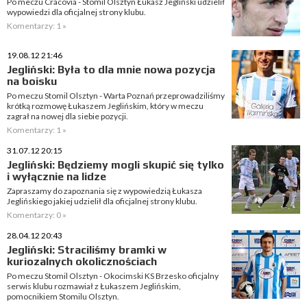
Po meczu Cracovia - Stomil Olsztyn Łukasz Jegliński udzielił
wypowiedzi dla oficjalnej strony klubu.
Komentarzy: 1 »
19.08.12 21:46
Jegliński: Była to dla mnie nowa pozycja
na boisku
Po meczu Stomil Olsztyn - Warta Poznań przeprowadziliśmy
krótką rozmowę Łukaszem Jeglińskim, który w meczu
zagrał na nowej dla siebie pozycji.
Komentarzy: 1 »
31.07.12 20:15
Jegliński: Będziemy mogli skupić się tylko
i wyłącznie na lidze
Zapraszamy do zapoznania się z wypowiedzią Łukasza
Jeglińskiego jakiej udzielił dla oficjalnej strony klubu.
Komentarzy: 0 »
28.04.12 20:43
Jegliński: Straciliśmy bramki w
kuriozalnych okolicznościach
Po meczu Stomil Olsztyn - Okocimski KS Brzesko oficjalny
serwis klubu rozmawiał z Łukaszem Jeglińskim,
pomocnikiem Stomilu Olsztyn.