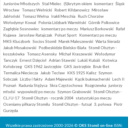
Juniorów Młodszych
Stal Mielec
(S)krytym okiem
komentarz
Śląsk
Wrocław
Tomasz Wełnicki
Robert Kiłdanowicz
Mirosław
Jabłoński
Tomasz Wełna
Irakli Meschia
Ruch Chorzów
Wołodymyr Kowal
Polonia Lidzbark Warmiński
Górnik Polkowice
Zagłębie Sosnowiec
komentarz po meczu
Mariusz Borkowski
Rafał
Kujawa
Jarosław Ratajczak
Polsat Sport
Komentarz po meczu
MKS Kluczbork
Socios Stomil
Marek Maleszewski
Warta Sieradz
Jakub Mosakowski
Podbeskidzie Bielsko-Biała
Stomil Olsztyn -
koszykówka
Tomasz Asensky
Michał Kraszewski
Wołodymyr
Tanczyk
Ernest Dzięcioł
Adrian Stawski
Lukáš Kubáň
Kotwica
Kołobrzeg
GKS 1962 Jastrzębie
GKS Jastrzębie
Bruk-Bet
Termalica Nieciecza
Jakub Tecław
KKS 1925 Kalisz
Szymon
Sobczak
Liczby i fakty
Adam Majewski
Kącik bukmacherski
Lech II
Poznań
Radunia Stężyca
Skra Częstochowa
Rozgrzewka
juniorzy
młodsi
wypowiedź po meczu
Szymon Grabowski
Stomil Olsztyn -
CLJ U-17
Stomil Olsztyn - rocznik 2004
statystyki po meczu
Oceniamy piłkarzy Stomilu
Stomil Olsztyn - futsal
3. połowa
Piotr
Gurzęda
Wszelkie prawa zastrzeżone 2000-2026 ©
OKS Stomil on-line
ISSN: