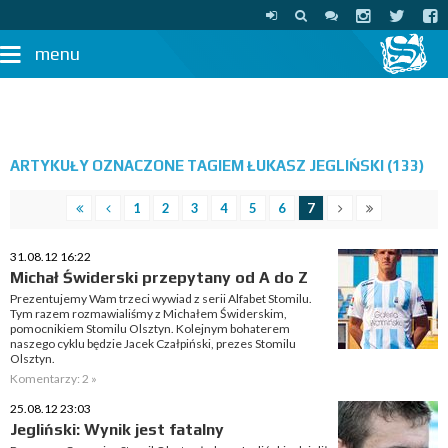
menu
ARTYKUŁY OZNACZONE TAGIEM ŁUKASZ JEGLIŃSKI (133)
1
2
3
4
5
6
7
31.08.12 16:22
Michał Świderski przepytany od A do Z
Prezentujemy Wam trzeci wywiad z serii Alfabet Stomilu.
Tym razem rozmawialiśmy z Michałem Świderskim,
pomocnikiem Stomilu Olsztyn. Kolejnym bohaterem
naszego cyklu będzie Jacek Czałpiński, prezes Stomilu
Olsztyn.
Komentarzy: 2 »
25.08.12 23:03
Jegliński: Wynik jest fatalny