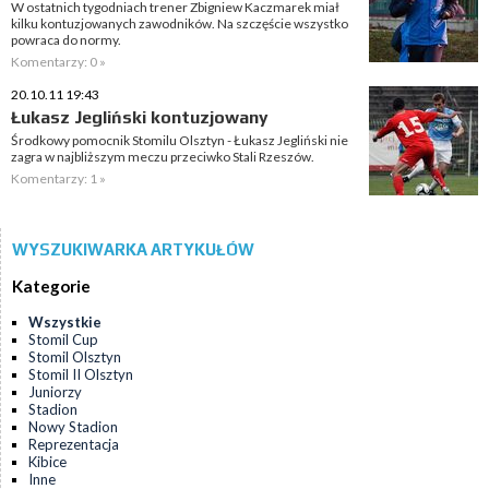
W ostatnich tygodniach trener Zbigniew Kaczmarek miał
kilku kontuzjowanych zawodników. Na szczęście wszystko
powraca do normy.
Komentarzy: 0 »
20.10.11 19:43
Łukasz Jegliński kontuzjowany
Środkowy pomocnik Stomilu Olsztyn - Łukasz Jegliński nie
zagra w najbliższym meczu przeciwko Stali Rzeszów.
Komentarzy: 1 »
WYSZUKIWARKA ARTYKUŁÓW
Kategorie
Wszystkie
Stomil Cup
Stomil Olsztyn
Stomil II Olsztyn
Juniorzy
Stadion
Nowy Stadion
Reprezentacja
Kibice
Inne