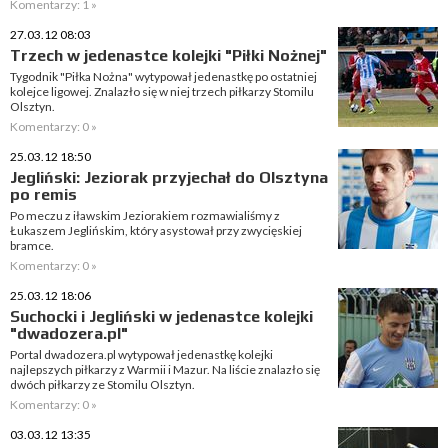
Komentarzy: 1 »
27.03.12 08:03
Trzech w jedenastce kolejki "Piłki Nożnej"
Tygodnik "Piłka Nożna" wytypował jedenastkę po ostatniej
kolejce ligowej. Znalazło się w niej trzech piłkarzy Stomilu
Olsztyn.
Komentarzy: 0 »
25.03.12 18:50
Jegliński: Jeziorak przyjechał do Olsztyna
po remis
Po meczu z iławskim Jeziorakiem rozmawialiśmy z
Łukaszem Jeglińskim, który asystował przy zwycięskiej
bramce.
Komentarzy: 0 »
25.03.12 18:06
Suchocki i Jegliński w jedenastce kolejki
"dwadozera.pl"
Portal dwadozera.pl wytypował jedenastkę kolejki
najlepszych piłkarzy z Warmii i Mazur. Na liście znalazło się
dwóch piłkarzy ze Stomilu Olsztyn.
Komentarzy: 0 »
03.03.12 13:35