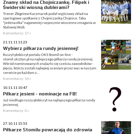
Znamy skład na Chojniczankę. Filipek i
Świderski wiosną dublerami?
Trener Zbigniew Kaczmarek podał wyjściowy skład na
sparingowe spotkanie z Chojniczanką Chojnice. Taka
"jedenastka" najpewniej rozpocznie wiosenne zmagania w
Stalowej Woli.
Komentarzy: 17 »
21.11.11 11:23
Wybierz piłkarza rundy jesiennej!
Ruszył plebiscyt portalu OKS Stomil on-line -
stomil.olsztyn.pl na najlepszego piłkarza rundy jesiennej.
Wśród nominowanych znalazło się sześciu zawodników -
pięciu, którzy zostali najlepiej oceniani przez was w naszym
serwisie po każdym z...
Komentarzy: 10 »
10.11.11 10:47
Piłkarz jesieni - nominacje na FB!
Już niedługo ruszy plebiscyt na najlepszego piłkarza rundy
jesiennej.
Komentarzy: 0 »
27.10.11 15:53
Piłkarze Stomilu powracają do zdrowia