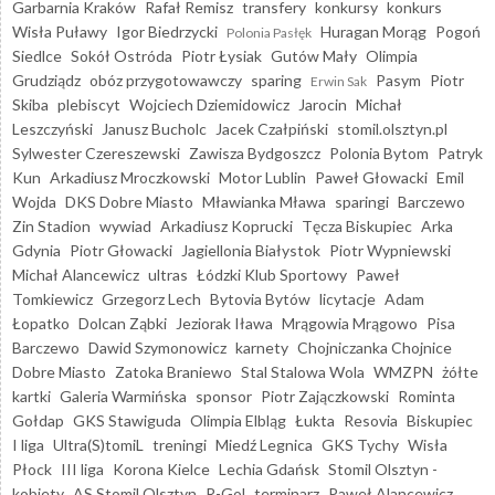
Garbarnia Kraków
Rafał Remisz
transfery
konkursy
konkurs
Wisła Puławy
Igor Biedrzycki
Huragan Morąg
Pogoń
Polonia Pasłęk
Siedlce
Sokół Ostróda
Piotr Łysiak
Gutów Mały
Olimpia
Grudziądz
obóz przygotowawczy
sparing
Pasym
Piotr
Erwin Sak
Skiba
plebiscyt
Wojciech Dziemidowicz
Jarocin
Michał
Leszczyński
Janusz Bucholc
Jacek Czałpiński
stomil.olsztyn.pl
Sylwester Czereszewski
Zawisza Bydgoszcz
Polonia Bytom
Patryk
Kun
Arkadiusz Mroczkowski
Motor Lublin
Paweł Głowacki
Emil
Wojda
DKS Dobre Miasto
Mławianka Mława
sparingi
Barczewo
Zin Stadion
wywiad
Arkadiusz Koprucki
Tęcza Biskupiec
Arka
Gdynia
Piotr Głowacki
Jagiellonia Białystok
Piotr Wypniewski
Michał Alancewicz
ultras
Łódzki Klub Sportowy
Paweł
Tomkiewicz
Grzegorz Lech
Bytovia Bytów
licytacje
Adam
Łopatko
Dolcan Ząbki
Jeziorak Iława
Mrągowia Mrągowo
Pisa
Barczewo
Dawid Szymonowicz
karnety
Chojniczanka Chojnice
Dobre Miasto
Zatoka Braniewo
Stal Stalowa Wola
WMZPN
żółte
kartki
Galeria Warmińska
sponsor
Piotr Zajączkowski
Rominta
Gołdap
GKS Stawiguda
Olimpia Elbląg
Łukta
Resovia
Biskupiec
I liga
Ultra(S)tomiL
treningi
Miedź Legnica
GKS Tychy
Wisła
Płock
III liga
Korona Kielce
Lechia Gdańsk
Stomil Olsztyn -
kobiety
AS Stomil Olsztyn
R-Gol
terminarz
Paweł Alancewicz