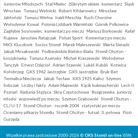
Juniorów Młodszych
Stal Mielec
(S)krytym okiem
komentarz
Śląsk
Wrocław
Tomasz Wełnicki
Robert Kiłdanowicz
Mirosław
Jabłoński
Tomasz Wełna
Irakli Meschia
Ruch Chorzów
Wołodymyr Kowal
Polonia Lidzbark Warmiński
Górnik Polkowice
Zagłębie Sosnowiec
komentarz po meczu
Mariusz Borkowski
Rafał
Kujawa
Jarosław Ratajczak
Polsat Sport
Komentarz po meczu
MKS Kluczbork
Socios Stomil
Marek Maleszewski
Warta Sieradz
Jakub Mosakowski
Podbeskidzie Bielsko-Biała
Stomil Olsztyn -
koszykówka
Tomasz Asensky
Michał Kraszewski
Wołodymyr
Tanczyk
Ernest Dzięcioł
Adrian Stawski
Lukáš Kubáň
Kotwica
Kołobrzeg
GKS 1962 Jastrzębie
GKS Jastrzębie
Bruk-Bet
Termalica Nieciecza
Jakub Tecław
KKS 1925 Kalisz
Szymon
Sobczak
Liczby i fakty
Adam Majewski
Kącik bukmacherski
Lech II
Poznań
Radunia Stężyca
Skra Częstochowa
Rozgrzewka
juniorzy
młodsi
wypowiedź po meczu
Szymon Grabowski
Stomil Olsztyn -
CLJ U-17
Stomil Olsztyn - rocznik 2004
statystyki po meczu
Oceniamy piłkarzy Stomilu
Stomil Olsztyn - futsal
3. połowa
Piotr
Gurzęda
Wszelkie prawa zastrzeżone 2000-2026 ©
OKS Stomil on-line
ISSN: