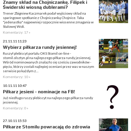
Znamy skład na Chojniczankę. Filipek i
Świderski wiosną dublerami?
Trener Zbigniew Kaczmarek podał wyjściowy skład na
sparingowe spotkanie z Chojniczanką Chojnice. Taka
"jedenastka" najpewniej rozpocznie wiosenne zmagania w
Stalowej Woli.
Komentarzy: 17 »
21.11.11 11:23
Wybierz piłkarza rundy jesiennej!
Ruszył plebiscyt portalu OKS Stomil on-line -
stomil.olsztyn.pl na najlepszego piłkarza rundy jesiennej.
Wśród nominowanych znalazło się sześciu zawodników -
pięciu, którzy zostali najlepiej oceniani przez was w naszym
serwisie po każdym z...
Komentarzy: 10 »
10.11.11 10:47
Piłkarz jesieni - nominacje na FB!
Już niedługo ruszy plebiscyt na najlepszego piłkarza rundy
jesiennej.
Komentarzy: 0 »
27.10.11 15:53
Piłkarze Stomilu powracają do zdrowia