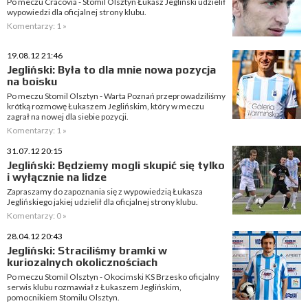
Po meczu Cracovia - Stomil Olsztyn Łukasz Jegliński udzielił
wypowiedzi dla oficjalnej strony klubu.
Komentarzy: 1 »
19.08.12 21:46
Jegliński: Była to dla mnie nowa pozycja
na boisku
Po meczu Stomil Olsztyn - Warta Poznań przeprowadziliśmy
krótką rozmowę Łukaszem Jeglińskim, który w meczu
zagrał na nowej dla siebie pozycji.
Komentarzy: 1 »
31.07.12 20:15
Jegliński: Będziemy mogli skupić się tylko
i wyłącznie na lidze
Zapraszamy do zapoznania się z wypowiedzią Łukasza
Jeglińskiego jakiej udzielił dla oficjalnej strony klubu.
Komentarzy: 0 »
28.04.12 20:43
Jegliński: Straciliśmy bramki w
kuriozalnych okolicznościach
Po meczu Stomil Olsztyn - Okocimski KS Brzesko oficjalny
serwis klubu rozmawiał z Łukaszem Jeglińskim,
pomocnikiem Stomilu Olsztyn.