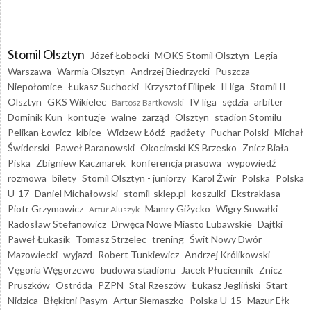
Stomil Olsztyn
Józef Łobocki
MOKS Stomil Olsztyn
Legia
Warszawa
Warmia Olsztyn
Andrzej Biedrzycki
Puszcza
Niepołomice
Łukasz Suchocki
Krzysztof Filipek
II liga
Stomil II
Olsztyn
GKS Wikielec
IV liga
sędzia
arbiter
Bartosz Bartkowski
Dominik Kun
kontuzje
walne
zarząd
Olsztyn
stadion Stomilu
Pelikan Łowicz
kibice
Widzew Łódź
gadżety
Puchar Polski
Michał
Świderski
Paweł Baranowski
Okocimski KS Brzesko
Znicz Biała
Piska
Zbigniew Kaczmarek
konferencja prasowa
wypowiedź
rozmowa
bilety
Stomil Olsztyn - juniorzy
Karol Żwir
Polska
Polska
U-17
Daniel Michałowski
stomil-sklep.pl
koszulki
Ekstraklasa
Piotr Grzymowicz
Mamry Giżycko
Wigry Suwałki
Artur Aluszyk
Radosław Stefanowicz
Drwęca Nowe Miasto Lubawskie
Dajtki
Paweł Łukasik
Tomasz Strzelec
trening
Świt Nowy Dwór
Mazowiecki
wyjazd
Robert Tunkiewicz
Andrzej Królikowski
Vęgoria Węgorzewo
budowa stadionu
Jacek Płuciennik
Znicz
Pruszków
Ostróda
PZPN
Stal Rzeszów
Łukasz Jegliński
Start
Nidzica
Błękitni Pasym
Artur Siemaszko
Polska U-15
Mazur Ełk