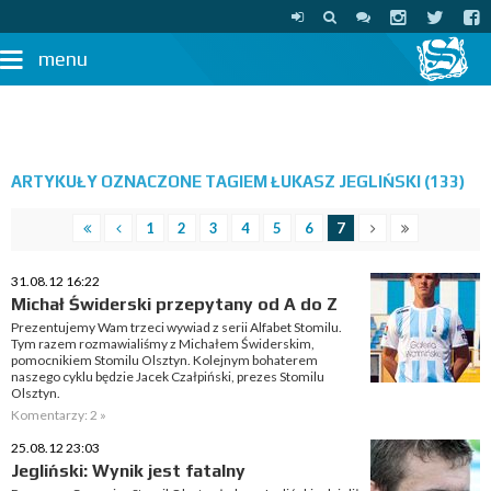
menu
ARTYKUŁY OZNACZONE TAGIEM ŁUKASZ JEGLIŃSKI (133)
1
2
3
4
5
6
7
31.08.12 16:22
Michał Świderski przepytany od A do Z
Prezentujemy Wam trzeci wywiad z serii Alfabet Stomilu.
Tym razem rozmawialiśmy z Michałem Świderskim,
pomocnikiem Stomilu Olsztyn. Kolejnym bohaterem
naszego cyklu będzie Jacek Czałpiński, prezes Stomilu
Olsztyn.
Komentarzy: 2 »
25.08.12 23:03
Jegliński: Wynik jest fatalny