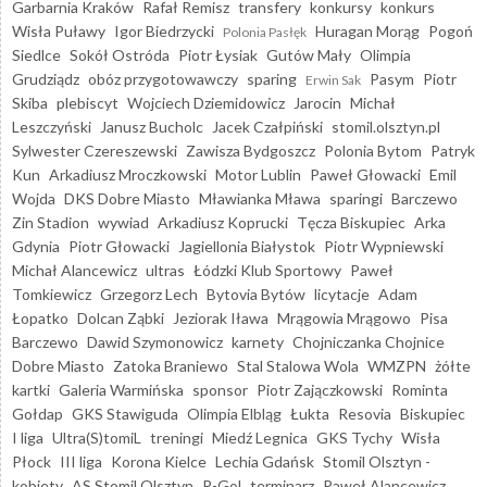
Garbarnia Kraków
Rafał Remisz
transfery
konkursy
konkurs
Wisła Puławy
Igor Biedrzycki
Huragan Morąg
Pogoń
Polonia Pasłęk
Siedlce
Sokół Ostróda
Piotr Łysiak
Gutów Mały
Olimpia
Grudziądz
obóz przygotowawczy
sparing
Pasym
Piotr
Erwin Sak
Skiba
plebiscyt
Wojciech Dziemidowicz
Jarocin
Michał
Leszczyński
Janusz Bucholc
Jacek Czałpiński
stomil.olsztyn.pl
Sylwester Czereszewski
Zawisza Bydgoszcz
Polonia Bytom
Patryk
Kun
Arkadiusz Mroczkowski
Motor Lublin
Paweł Głowacki
Emil
Wojda
DKS Dobre Miasto
Mławianka Mława
sparingi
Barczewo
Zin Stadion
wywiad
Arkadiusz Koprucki
Tęcza Biskupiec
Arka
Gdynia
Piotr Głowacki
Jagiellonia Białystok
Piotr Wypniewski
Michał Alancewicz
ultras
Łódzki Klub Sportowy
Paweł
Tomkiewicz
Grzegorz Lech
Bytovia Bytów
licytacje
Adam
Łopatko
Dolcan Ząbki
Jeziorak Iława
Mrągowia Mrągowo
Pisa
Barczewo
Dawid Szymonowicz
karnety
Chojniczanka Chojnice
Dobre Miasto
Zatoka Braniewo
Stal Stalowa Wola
WMZPN
żółte
kartki
Galeria Warmińska
sponsor
Piotr Zajączkowski
Rominta
Gołdap
GKS Stawiguda
Olimpia Elbląg
Łukta
Resovia
Biskupiec
I liga
Ultra(S)tomiL
treningi
Miedź Legnica
GKS Tychy
Wisła
Płock
III liga
Korona Kielce
Lechia Gdańsk
Stomil Olsztyn -
kobiety
AS Stomil Olsztyn
R-Gol
terminarz
Paweł Alancewicz