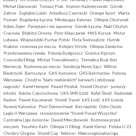
Michał Glanowski
Tomasz Ptak
Szymon Kaźmierowski
Górnik
Zabrze
Zagłębie Lubin
Arkadiusz Czarnecki
Orange Sport
Warta
Poznań
Bogdanka Łęczna
Mindaugas Kalonas
Olimpia Olsztynek
Adam Zejer
Pamiętam i nie zapomnę
Górnik Łęczna
Naki Olsztyn
Cracovia
Błękitni Orneta
Piotr Klepczarek
MKS Korsze
Motor
Lubawa
Wojewódzki Puchar Polski
Flota Świnoujście
Hutnik
Kraków
rozmowa po meczu
Kolejarz Stróże
Olimpia Zambrów
Przedstawiamy rywala
Polonia Bydgoszcz
Granica Kętrzyn
Concordia Elbląg
Michał Trzeciakiewicz
Termalica Bruk-Bet
Nieciecza
Rozmowa po meczu
Sandecja Nowy Sącz
Wiktor
Biedrzycki
Bartoszyce
GKS Katowice
GKS Bełchatów
Polonia
Warszawa
Chodź w "biało-niebieskich" barwach i zdobywaj
nagrody!
Kamil Hempel
Paweł Piceluk
Stomil Olsztyn - juniorzy
młodsi
Raków Częstochowa
UKS SMS Łódź
Rafał Śledź
Radomiak
Radom
Paweł Kaczmarek
Stomil Travel
ŁKS Łódź
ŁKS Łomża
Rozwój Katowice
Piotr Darmochwał
Bez napinki
Odra Opole
Legia II Warszawa
stowarzyszenie "Stomil Ponad Wszystko"
Centralna Liga Juniorów
Dawid Mieczkowski
Rozmowa przed
meczem
Yasuhiro Katō
Olimpia II Elbląg
Kamil Kiereś
Polska U-21
Chrobry Głogów
Stomil Cup
felieton
Makroregionalna Liga