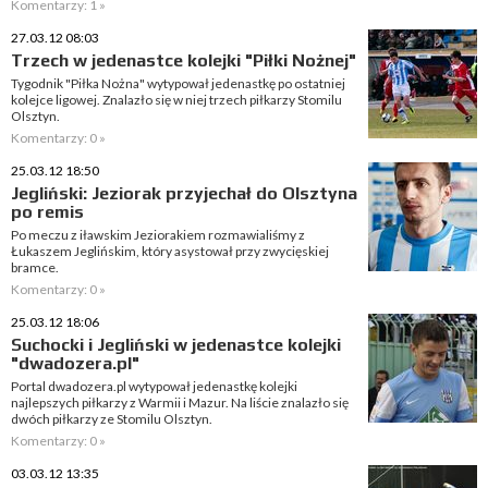
Komentarzy: 1 »
27.03.12 08:03
Trzech w jedenastce kolejki "Piłki Nożnej"
Tygodnik "Piłka Nożna" wytypował jedenastkę po ostatniej
kolejce ligowej. Znalazło się w niej trzech piłkarzy Stomilu
Olsztyn.
Komentarzy: 0 »
25.03.12 18:50
Jegliński: Jeziorak przyjechał do Olsztyna
po remis
Po meczu z iławskim Jeziorakiem rozmawialiśmy z
Łukaszem Jeglińskim, który asystował przy zwycięskiej
bramce.
Komentarzy: 0 »
25.03.12 18:06
Suchocki i Jegliński w jedenastce kolejki
"dwadozera.pl"
Portal dwadozera.pl wytypował jedenastkę kolejki
najlepszych piłkarzy z Warmii i Mazur. Na liście znalazło się
dwóch piłkarzy ze Stomilu Olsztyn.
Komentarzy: 0 »
03.03.12 13:35