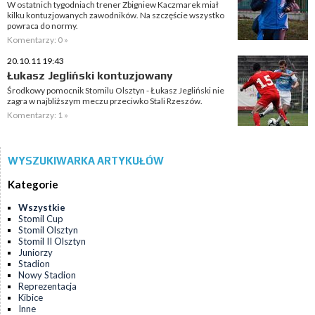
W ostatnich tygodniach trener Zbigniew Kaczmarek miał
kilku kontuzjowanych zawodników. Na szczęście wszystko
powraca do normy.
Komentarzy: 0 »
20.10.11 19:43
Łukasz Jegliński kontuzjowany
Środkowy pomocnik Stomilu Olsztyn - Łukasz Jegliński nie
zagra w najbliższym meczu przeciwko Stali Rzeszów.
Komentarzy: 1 »
WYSZUKIWARKA ARTYKUŁÓW
Kategorie
Wszystkie
Stomil Cup
Stomil Olsztyn
Stomil II Olsztyn
Juniorzy
Stadion
Nowy Stadion
Reprezentacja
Kibice
Inne