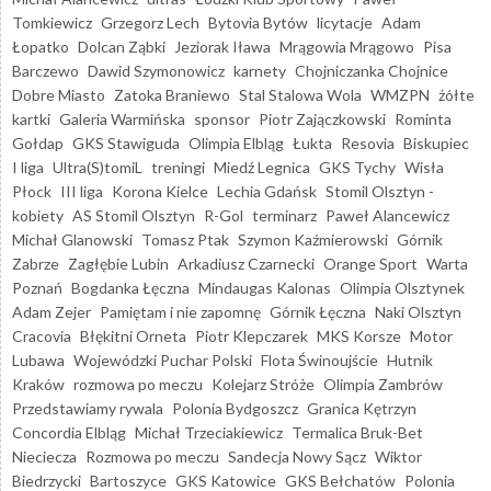
Tomkiewicz
Grzegorz Lech
Bytovia Bytów
licytacje
Adam
Łopatko
Dolcan Ząbki
Jeziorak Iława
Mrągowia Mrągowo
Pisa
Barczewo
Dawid Szymonowicz
karnety
Chojniczanka Chojnice
Dobre Miasto
Zatoka Braniewo
Stal Stalowa Wola
WMZPN
żółte
kartki
Galeria Warmińska
sponsor
Piotr Zajączkowski
Rominta
Gołdap
GKS Stawiguda
Olimpia Elbląg
Łukta
Resovia
Biskupiec
I liga
Ultra(S)tomiL
treningi
Miedź Legnica
GKS Tychy
Wisła
Płock
III liga
Korona Kielce
Lechia Gdańsk
Stomil Olsztyn -
kobiety
AS Stomil Olsztyn
R-Gol
terminarz
Paweł Alancewicz
Michał Glanowski
Tomasz Ptak
Szymon Kaźmierowski
Górnik
Zabrze
Zagłębie Lubin
Arkadiusz Czarnecki
Orange Sport
Warta
Poznań
Bogdanka Łęczna
Mindaugas Kalonas
Olimpia Olsztynek
Adam Zejer
Pamiętam i nie zapomnę
Górnik Łęczna
Naki Olsztyn
Cracovia
Błękitni Orneta
Piotr Klepczarek
MKS Korsze
Motor
Lubawa
Wojewódzki Puchar Polski
Flota Świnoujście
Hutnik
Kraków
rozmowa po meczu
Kolejarz Stróże
Olimpia Zambrów
Przedstawiamy rywala
Polonia Bydgoszcz
Granica Kętrzyn
Concordia Elbląg
Michał Trzeciakiewicz
Termalica Bruk-Bet
Nieciecza
Rozmowa po meczu
Sandecja Nowy Sącz
Wiktor
Biedrzycki
Bartoszyce
GKS Katowice
GKS Bełchatów
Polonia