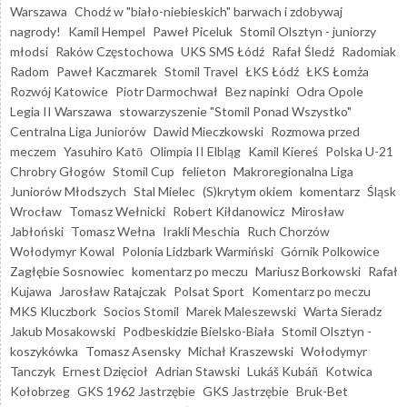
Warszawa
Chodź w "biało-niebieskich" barwach i zdobywaj
nagrody!
Kamil Hempel
Paweł Piceluk
Stomil Olsztyn - juniorzy
młodsi
Raków Częstochowa
UKS SMS Łódź
Rafał Śledź
Radomiak
Radom
Paweł Kaczmarek
Stomil Travel
ŁKS Łódź
ŁKS Łomża
Rozwój Katowice
Piotr Darmochwał
Bez napinki
Odra Opole
Legia II Warszawa
stowarzyszenie "Stomil Ponad Wszystko"
Centralna Liga Juniorów
Dawid Mieczkowski
Rozmowa przed
meczem
Yasuhiro Katō
Olimpia II Elbląg
Kamil Kiereś
Polska U-21
Chrobry Głogów
Stomil Cup
felieton
Makroregionalna Liga
Juniorów Młodszych
Stal Mielec
(S)krytym okiem
komentarz
Śląsk
Wrocław
Tomasz Wełnicki
Robert Kiłdanowicz
Mirosław
Jabłoński
Tomasz Wełna
Irakli Meschia
Ruch Chorzów
Wołodymyr Kowal
Polonia Lidzbark Warmiński
Górnik Polkowice
Zagłębie Sosnowiec
komentarz po meczu
Mariusz Borkowski
Rafał
Kujawa
Jarosław Ratajczak
Polsat Sport
Komentarz po meczu
MKS Kluczbork
Socios Stomil
Marek Maleszewski
Warta Sieradz
Jakub Mosakowski
Podbeskidzie Bielsko-Biała
Stomil Olsztyn -
koszykówka
Tomasz Asensky
Michał Kraszewski
Wołodymyr
Tanczyk
Ernest Dzięcioł
Adrian Stawski
Lukáš Kubáň
Kotwica
Kołobrzeg
GKS 1962 Jastrzębie
GKS Jastrzębie
Bruk-Bet