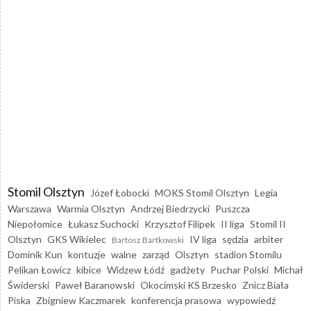
Stomil Olsztyn
Józef Łobocki
MOKS Stomil Olsztyn
Legia
Warszawa
Warmia Olsztyn
Andrzej Biedrzycki
Puszcza
Niepołomice
Łukasz Suchocki
Krzysztof Filipek
II liga
Stomil II
Olsztyn
GKS Wikielec
IV liga
sędzia
arbiter
Bartosz Bartkowski
Dominik Kun
kontuzje
walne
zarząd
Olsztyn
stadion Stomilu
Pelikan Łowicz
kibice
Widzew Łódź
gadżety
Puchar Polski
Michał
Świderski
Paweł Baranowski
Okocimski KS Brzesko
Znicz Biała
Piska
Zbigniew Kaczmarek
konferencja prasowa
wypowiedź