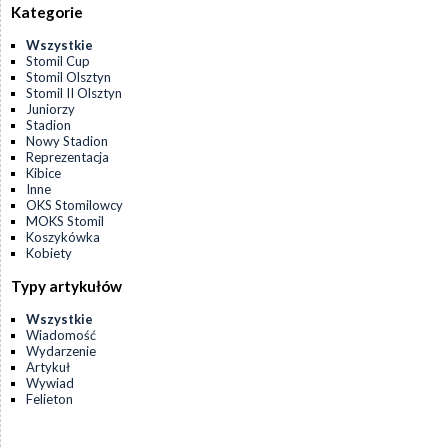
Kategorie
Wszystkie
Stomil Cup
Stomil Olsztyn
Stomil II Olsztyn
Juniorzy
Stadion
Nowy Stadion
Reprezentacja
Kibice
Inne
OKS Stomilowcy
MOKS Stomil
Koszykówka
Kobiety
Typy artykułów
Wszystkie
Wiadomość
Wydarzenie
Artykuł
Wywiad
Felieton