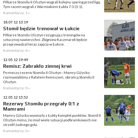
Piłkarze Stomilu II Olsztyn wygrali kolejny sparing przed ligą.
Tym razem wygrali z Warmiakiem Łukta 7:3 (3:1).
Komentarzy: 1 »
18.07.12 13:19
Stomil będzie trenował w Łukcie
Piłkarze Stomilu Olsztyn rezygnują z treningów na
sztucznej nawierzchni. Zbigniew Kaczmarek będzie
przeprowadzał teraz zajęcia w Łukcie.
Komentarzy: 6 »
12.05.12 19:49
Remisz: Zabrakło zimnej krwi
Po meczu rezerw Stomilu II Olsztyn - Mamry Giżycko
rozmawialiśmy z Rafałem Remiszem, obrońcą Stomilu II
Olsztyn.
Komentarzy: 0 »
12.05.12 15:52
Rezerwy Stomilu przegrały 0:1 z
Mamrami
Mamry Giżycko wywiozły z Łukty komplet punktów. Stomil II
Olsztyn mimo, że miał wiele sytuacji podbramkowych nie
strzelił żadnego gola.
Komentarzy: 0 »