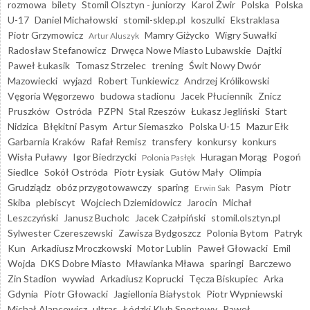
rozmowa
bilety
Stomil Olsztyn - juniorzy
Karol Żwir
Polska
Polska
U-17
Daniel Michałowski
stomil-sklep.pl
koszulki
Ekstraklasa
Piotr Grzymowicz
Mamry Giżycko
Wigry Suwałki
Artur Aluszyk
Radosław Stefanowicz
Drwęca Nowe Miasto Lubawskie
Dajtki
Paweł Łukasik
Tomasz Strzelec
trening
Świt Nowy Dwór
Mazowiecki
wyjazd
Robert Tunkiewicz
Andrzej Królikowski
Vęgoria Węgorzewo
budowa stadionu
Jacek Płuciennik
Znicz
Pruszków
Ostróda
PZPN
Stal Rzeszów
Łukasz Jegliński
Start
Nidzica
Błękitni Pasym
Artur Siemaszko
Polska U-15
Mazur Ełk
Garbarnia Kraków
Rafał Remisz
transfery
konkursy
konkurs
Wisła Puławy
Igor Biedrzycki
Huragan Morąg
Pogoń
Polonia Pasłęk
Siedlce
Sokół Ostróda
Piotr Łysiak
Gutów Mały
Olimpia
Grudziądz
obóz przygotowawczy
sparing
Pasym
Piotr
Erwin Sak
Skiba
plebiscyt
Wojciech Dziemidowicz
Jarocin
Michał
Leszczyński
Janusz Bucholc
Jacek Czałpiński
stomil.olsztyn.pl
Sylwester Czereszewski
Zawisza Bydgoszcz
Polonia Bytom
Patryk
Kun
Arkadiusz Mroczkowski
Motor Lublin
Paweł Głowacki
Emil
Wojda
DKS Dobre Miasto
Mławianka Mława
sparingi
Barczewo
Zin Stadion
wywiad
Arkadiusz Koprucki
Tęcza Biskupiec
Arka
Gdynia
Piotr Głowacki
Jagiellonia Białystok
Piotr Wypniewski
Michał Alancewicz
ultras
Łódzki Klub Sportowy
Paweł