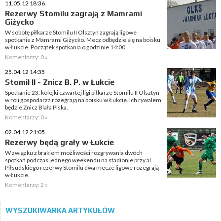
11.05.12 18:36
Rezerwy Stomilu zagrają z Mamrami
Giżycko
W sobotę piłkarze Stomilu II Olsztyn zagrają ligowe
spotkanie z Mamrami Giżycko. Mecz odbędzie się na boisku
w Łukcie. Początek spotkania o godzinie 14:00.
Komentarzy: 0 »
25.04.12 14:35
Stomil II - Znicz B. P. w Łukcie
Spotkanie 23. kolejki czwartej ligi piłkarze Stomilu II Olsztyn
w roli gospodarza rozegrają na boisku w Łukcie. Ich rywalem
będzie Znicz Biała Piska.
Komentarzy: 0 »
02.04.12 21:05
Rezerwy będą grały w Łukcie
W związku z brakiem możliwości rozgrywania dwóch
spotkań podczas jednego weekendu na stadionie przy al.
Piłsudskiego rezerwy Stomilu dwa mecze ligowe rozegrają
w Łukcie.
Komentarzy: 2 »
WYSZUKIWARKA ARTYKUŁÓW