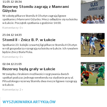
11.05.12 18:36
Rezerwy Stomilu zagrają z Mamrami
Giżycko
W sobotę piłkarze Stomilu II Olsztyn zagrają ligowe
spotkanie z Mamrami Giżycko. Mecz odbędzie się na boisku
w Łukcie. Początek spotkania o godzinie 14:00.
Komentarzy: 0 »
25.04.12 14:35
Stomil II - Znicz B. P. w Łukcie
Spotkanie 23. kolejki czwartej ligi piłkarze Stomilu II Olsztyn
w roli gospodarza rozegrają na boisku w Łukcie. Ich rywalem
będzie Znicz Biała Piska.
Komentarzy: 0 »
02.04.12 21:05
Rezerwy będą grały w Łukcie
W związku z brakiem możliwości rozgrywania dwóch
spotkań podczas jednego weekendu na stadionie przy al.
Piłsudskiego rezerwy Stomilu dwa mecze ligowe rozegrają
w Łukcie.
Komentarzy: 2 »
WYSZUKIWARKA ARTYKUŁÓW