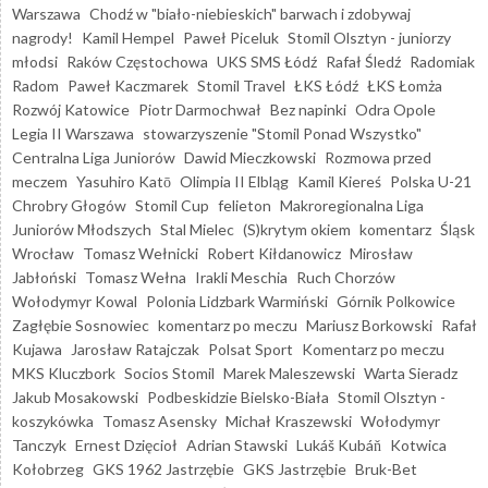
Warszawa
Chodź w "biało-niebieskich" barwach i zdobywaj
nagrody!
Kamil Hempel
Paweł Piceluk
Stomil Olsztyn - juniorzy
młodsi
Raków Częstochowa
UKS SMS Łódź
Rafał Śledź
Radomiak
Radom
Paweł Kaczmarek
Stomil Travel
ŁKS Łódź
ŁKS Łomża
Rozwój Katowice
Piotr Darmochwał
Bez napinki
Odra Opole
Legia II Warszawa
stowarzyszenie "Stomil Ponad Wszystko"
Centralna Liga Juniorów
Dawid Mieczkowski
Rozmowa przed
meczem
Yasuhiro Katō
Olimpia II Elbląg
Kamil Kiereś
Polska U-21
Chrobry Głogów
Stomil Cup
felieton
Makroregionalna Liga
Juniorów Młodszych
Stal Mielec
(S)krytym okiem
komentarz
Śląsk
Wrocław
Tomasz Wełnicki
Robert Kiłdanowicz
Mirosław
Jabłoński
Tomasz Wełna
Irakli Meschia
Ruch Chorzów
Wołodymyr Kowal
Polonia Lidzbark Warmiński
Górnik Polkowice
Zagłębie Sosnowiec
komentarz po meczu
Mariusz Borkowski
Rafał
Kujawa
Jarosław Ratajczak
Polsat Sport
Komentarz po meczu
MKS Kluczbork
Socios Stomil
Marek Maleszewski
Warta Sieradz
Jakub Mosakowski
Podbeskidzie Bielsko-Biała
Stomil Olsztyn -
koszykówka
Tomasz Asensky
Michał Kraszewski
Wołodymyr
Tanczyk
Ernest Dzięcioł
Adrian Stawski
Lukáš Kubáň
Kotwica
Kołobrzeg
GKS 1962 Jastrzębie
GKS Jastrzębie
Bruk-Bet