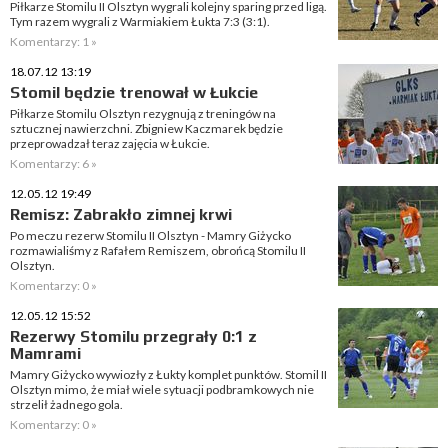
Piłkarze Stomilu II Olsztyn wygrali kolejny sparing przed ligą.
Tym razem wygrali z Warmiakiem Łukta 7:3 (3:1).
Komentarzy: 1 »
18.07.12 13:19
Stomil będzie trenował w Łukcie
Piłkarze Stomilu Olsztyn rezygnują z treningów na
sztucznej nawierzchni. Zbigniew Kaczmarek będzie
przeprowadzał teraz zajęcia w Łukcie.
Komentarzy: 6 »
12.05.12 19:49
Remisz: Zabrakło zimnej krwi
Po meczu rezerw Stomilu II Olsztyn - Mamry Giżycko
rozmawialiśmy z Rafałem Remiszem, obrońcą Stomilu II
Olsztyn.
Komentarzy: 0 »
12.05.12 15:52
Rezerwy Stomilu przegrały 0:1 z
Mamrami
Mamry Giżycko wywiozły z Łukty komplet punktów. Stomil II
Olsztyn mimo, że miał wiele sytuacji podbramkowych nie
strzelił żadnego gola.
Komentarzy: 0 »