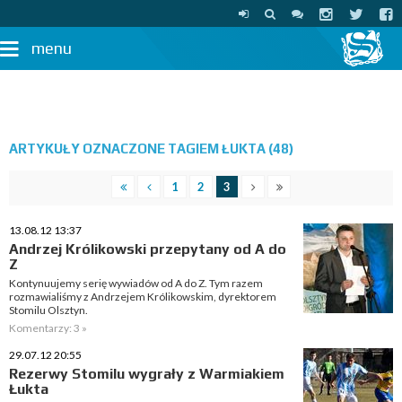
menu
ARTYKUŁY OZNACZONE TAGIEM ŁUKTA (48)
1
2
3
13.08.12 13:37
Andrzej Królikowski przepytany od A do
Z
Kontynuujemy serię wywiadów od A do Z. Tym razem
rozmawialiśmy z Andrzejem Królikowskim, dyrektorem
Stomilu Olsztyn.
Komentarzy: 3 »
29.07.12 20:55
Rezerwy Stomilu wygrały z Warmiakiem
Łukta