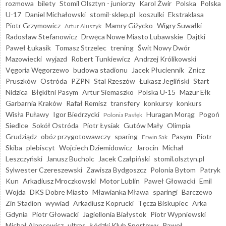
rozmowa
bilety
Stomil Olsztyn - juniorzy
Karol Żwir
Polska
Polska
U-17
Daniel Michałowski
stomil-sklep.pl
koszulki
Ekstraklasa
Piotr Grzymowicz
Mamry Giżycko
Wigry Suwałki
Artur Aluszyk
Radosław Stefanowicz
Drwęca Nowe Miasto Lubawskie
Dajtki
Paweł Łukasik
Tomasz Strzelec
trening
Świt Nowy Dwór
Mazowiecki
wyjazd
Robert Tunkiewicz
Andrzej Królikowski
Vęgoria Węgorzewo
budowa stadionu
Jacek Płuciennik
Znicz
Pruszków
Ostróda
PZPN
Stal Rzeszów
Łukasz Jegliński
Start
Nidzica
Błękitni Pasym
Artur Siemaszko
Polska U-15
Mazur Ełk
Garbarnia Kraków
Rafał Remisz
transfery
konkursy
konkurs
Wisła Puławy
Igor Biedrzycki
Huragan Morąg
Pogoń
Polonia Pasłęk
Siedlce
Sokół Ostróda
Piotr Łysiak
Gutów Mały
Olimpia
Grudziądz
obóz przygotowawczy
sparing
Pasym
Piotr
Erwin Sak
Skiba
plebiscyt
Wojciech Dziemidowicz
Jarocin
Michał
Leszczyński
Janusz Bucholc
Jacek Czałpiński
stomil.olsztyn.pl
Sylwester Czereszewski
Zawisza Bydgoszcz
Polonia Bytom
Patryk
Kun
Arkadiusz Mroczkowski
Motor Lublin
Paweł Głowacki
Emil
Wojda
DKS Dobre Miasto
Mławianka Mława
sparingi
Barczewo
Zin Stadion
wywiad
Arkadiusz Koprucki
Tęcza Biskupiec
Arka
Gdynia
Piotr Głowacki
Jagiellonia Białystok
Piotr Wypniewski
Michał Alancewicz
ultras
Łódzki Klub Sportowy
Paweł