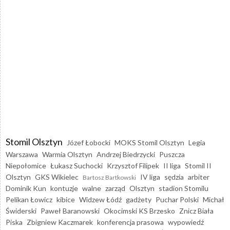
Stomil Olsztyn
Józef Łobocki
MOKS Stomil Olsztyn
Legia
Warszawa
Warmia Olsztyn
Andrzej Biedrzycki
Puszcza
Niepołomice
Łukasz Suchocki
Krzysztof Filipek
II liga
Stomil II
Olsztyn
GKS Wikielec
IV liga
sędzia
arbiter
Bartosz Bartkowski
Dominik Kun
kontuzje
walne
zarząd
Olsztyn
stadion Stomilu
Pelikan Łowicz
kibice
Widzew Łódź
gadżety
Puchar Polski
Michał
Świderski
Paweł Baranowski
Okocimski KS Brzesko
Znicz Biała
Piska
Zbigniew Kaczmarek
konferencja prasowa
wypowiedź