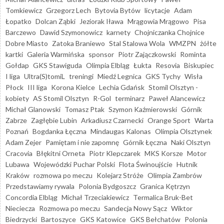
Tomkiewicz
Grzegorz Lech
Bytovia Bytów
licytacje
Adam
Łopatko
Dolcan Ząbki
Jeziorak Iława
Mrągowia Mrągowo
Pisa
Barczewo
Dawid Szymonowicz
karnety
Chojniczanka Chojnice
Dobre Miasto
Zatoka Braniewo
Stal Stalowa Wola
WMZPN
żółte
kartki
Galeria Warmińska
sponsor
Piotr Zajączkowski
Rominta
Gołdap
GKS Stawiguda
Olimpia Elbląg
Łukta
Resovia
Biskupiec
I liga
Ultra(S)tomiL
treningi
Miedź Legnica
GKS Tychy
Wisła
Płock
III liga
Korona Kielce
Lechia Gdańsk
Stomil Olsztyn -
kobiety
AS Stomil Olsztyn
R-Gol
terminarz
Paweł Alancewicz
Michał Glanowski
Tomasz Ptak
Szymon Kaźmierowski
Górnik
Zabrze
Zagłębie Lubin
Arkadiusz Czarnecki
Orange Sport
Warta
Poznań
Bogdanka Łęczna
Mindaugas Kalonas
Olimpia Olsztynek
Adam Zejer
Pamiętam i nie zapomnę
Górnik Łęczna
Naki Olsztyn
Cracovia
Błękitni Orneta
Piotr Klepczarek
MKS Korsze
Motor
Lubawa
Wojewódzki Puchar Polski
Flota Świnoujście
Hutnik
Kraków
rozmowa po meczu
Kolejarz Stróże
Olimpia Zambrów
Przedstawiamy rywala
Polonia Bydgoszcz
Granica Kętrzyn
Concordia Elbląg
Michał Trzeciakiewicz
Termalica Bruk-Bet
Nieciecza
Rozmowa po meczu
Sandecja Nowy Sącz
Wiktor
Biedrzycki
Bartoszyce
GKS Katowice
GKS Bełchatów
Polonia