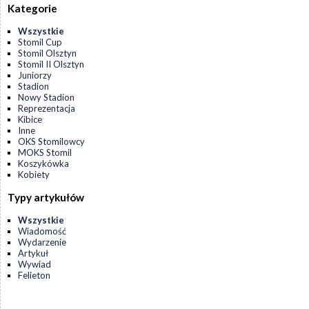
Kategorie
Wszystkie
Stomil Cup
Stomil Olsztyn
Stomil II Olsztyn
Juniorzy
Stadion
Nowy Stadion
Reprezentacja
Kibice
Inne
OKS Stomilowcy
MOKS Stomil
Koszykówka
Kobiety
Typy artykułów
Wszystkie
Wiadomość
Wydarzenie
Artykuł
Wywiad
Felieton