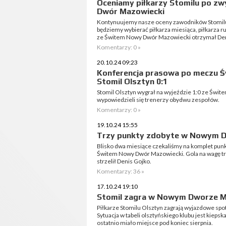
Oceniamy piłkarzy Stomilu po zw
Dwór Mazowiecki
Kontynuujemy nasze oceny zawodników Stomilu
będziemy wybierać piłkarza miesiąca, piłkarza r
ze Świtem Nowy Dwór Mazowiecki otrzymał Den
Komentarzy: 0 »
20.10.24 09:23
Konferencja prasowa po meczu Ś
Stomil Olsztyn 0:1
Stomil Olsztyn wygrał na wyjeździe 1:0 ze Św
wypowiedzieli się trenerzy obydwu zespołów.
Komentarzy: 0 »
19.10.24 15:55
Trzy punkty zdobyte w Nowym 
Blisko dwa miesiące czekaliśmy na komplet punktó
Świtem Nowy Dwór Mazowiecki. Gola na wagę t
strzelił Denis Gojko.
Komentarzy: 36 »
17.10.24 19:10
Stomil zagra w Nowym Dworze 
Piłkarze Stomilu Olsztyn zagrają wyjazdowe 
Sytuacja w tabeli olsztyńskiego klubu jest kieps
ostatnio miało miejsce pod koniec sierpnia.