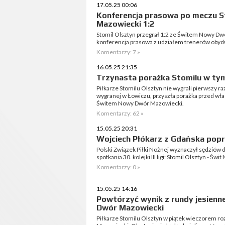
17.05.25 00:06
Konferencja prasowa po meczu S
Mazowiecki 1:2
Stomil Olsztyn przegrał 1:2 ze Świtem Nowy Dw
konferencja prasowa z udziałem trenerów obyd
Komentarzy: 7 »
16.05.25 21:35
Trzynasta porażka Stomilu w tym s
Piłkarze Stomilu Olsztyn nie wygrali pierwszy ra
wygranej w Łowiczu, przyszła porażka przed włas
Świtem Nowy Dwór Mazowiecki.
Komentarzy: 62 »
15.05.25 20:31
Wojciech Płókarz z Gdańska popr
Polski Związek Piłki Nożnej wyznaczył sędziów
spotkania 30. kolejki III ligi: Stomil Olsztyn - Ś
Komentarzy: 0 »
15.05.25 14:16
Powtórzyć wynik z rundy jesienn
Dwór Mazowiecki
Piłkarze Stomilu Olsztyn w piątek wieczorem r