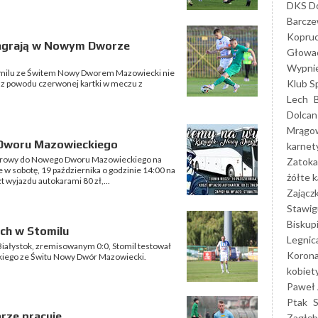
DKS Do
Barcz
Kopruc
 zagrają w Nowym Dworze
Głowa
Wypni
omilu ze Świtem Nowy Dworem Mazowiecki nie
Klub S
k z powodu czerwonej kartki w meczu z
Lech
Dolcan
Mrągo
Dworu Mazowieckiego
karnet
okarowy do Nowego Dworu Mazowieckiego na
Zatoka
e w sobotę, 19 października o godzinie 14:00 na
żółte k
wyjazdu autokarami 80 zł,...
Zającz
Stawig
Biskup
ch w Stomilu
Legnic
Białystok, zremisowanym 0:0, Stomil testował
Korona
kiego ze Świtu Nowy Dwór Mazowiecki.
kobiet
Paweł 
Ptak
rze pracuje
Zagłęb