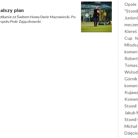
Opole
alszy plan
"Stomi
potkanie ze Świtem Nowy Dwór Mazowiecki. Po
Junior
społu Piotr Zajączkowski.
mecze
Kiereś
Cup
f
Młods
koment
Robert
Tomas
Wołod
Górnik
koment
Kujaw
Koment
Stomil
Jakub 
Stomil
Michał
Dzięcio