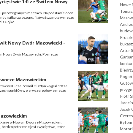
ycięstwie 1:0 ze Świtem Nowy
Nowe M
Tomasz
 po rozegranych meczach. Na podstawie ocen
Mazowi
undy i piłkarza sezonu. Najwyższą notę w meczu
is Gojko.
Andrze
budowa
Prusz
wit Nowy Dwór Mazowiecki -
Łukasz 
Artur 
item Nowy Dwór Mazowiecki. Po meczu
Garbar
konkur
Biedrz
Pogoń 
Dworze Mazowieckim
Gutów
w w III lidze. Stomil Olsztyn wygrał 1:0 ze
przyg
rzech punktów w pierwszej połowie meczu
Piotr S
Jarocin
Jacek 
Czeres
Mazowieckim
Bytom
spotkanie w Nowym Dworze Mazowieckim.
ka, bardzo potrzebne jest zwycięstwo, które
Motor 