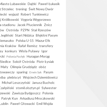
iasto Lubawskie
Dajtki
Paweł Łukasik
 Strzelec
trening
Świt Nowy Dwór
ecki
wyjazd
Robert Tunkiewicz
j Królikowski
Vęgoria Węgorzewo
 stadionu
Jacek Płuciennik
Znicz
ków
Ostróda
PZPN
Stal Rzeszów
Jegliński
Start Nidzica
Błękitni Pasym
Siemaszko
Polska U-15
Mazur Ełk
nia Kraków
Rafał Remisz
transfery
sy
konkurs
Wisła Puławy
Igor
ycki
Huragan Morąg
Polonia Pasłęk
Siedlce
Sokół Ostróda
Piotr Łysiak
 Mały
Olimpia Grudziądz
obóz
otowawczy
sparing
Pasym
Erwin Sak
kiba
plebiscyt
Wojciech Dziemidowicz
Michał Leszczyński
Janusz Bucholc
Czałpiński
stomil.olsztyn.pl
Sylwester
zewski
Zawisza Bydgoszcz
Polonia
Patryk Kun
Arkadiusz Mroczkowski
Lublin
Paweł Głowacki
Emil Wojda