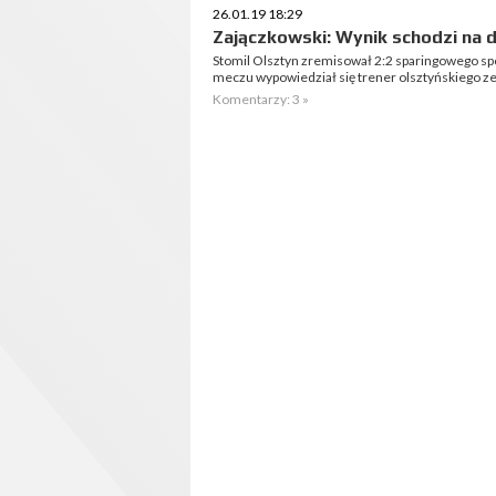
26.01.19 18:29
Zajączkowski: Wynik schodzi na d
Stomil Olsztyn zremisował 2:2 sparingowego s
meczu wypowiedział się trener olsztyńskiego ze
Komentarzy: 3 »