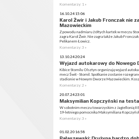
Komentarzy: 1 »
16.10.24 15:06
Karol Żwir i Jakub Fronczak nie
Mazowieckim
Z powodu nadmiaru żółtych kartek w meczu St
zagra Karol Żwir. Nie zagra także Jakub Froncza
Pelikanem Łowicz.
Komentarzy: 3 »
13.10.24 20:24
Wyjazd autokarowy do Nowego 
Kibice Stomilu Olsztyn organizują wyjazd aut
mecz Świt - Stomil. Spotkanie zostanie rozegran
stadionie w Nowym Dworze Mazowieckim. Koszt 
Komentarzy: 2 »
20.07.24 23:01
Maksymilian Kopczyński na testa
W sobotnim meczu towarzyskim z Jagiellonią II 
19-letniego pomocnika Maksymiliana Kopczyńs
Komentarzy: 3 »
01.02.20 16:58
Pałaszewski: Drużyna bardzo dob