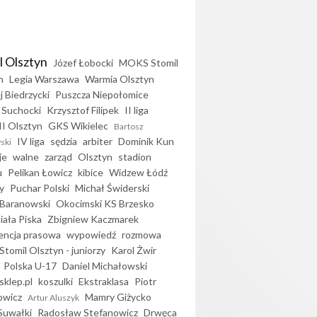
l Olsztyn
Józef Łobocki
MOKS Stomil
n
Legia Warszawa
Warmia Olsztyn
j Biedrzycki
Puszcza Niepołomice
 Suchocki
Krzysztof Filipek
II liga
II Olsztyn
GKS Wikielec
Bartosz
IV liga
sędzia
arbiter
Dominik Kun
ski
je
walne
zarząd
Olsztyn
stadion
u
Pelikan Łowicz
kibice
Widzew Łódź
y
Puchar Polski
Michał Świderski
Baranowski
Okocimski KS Brzesko
iała Piska
Zbigniew Kaczmarek
encja prasowa
wypowiedź
rozmowa
Stomil Olsztyn - juniorzy
Karol Żwir
Polska U-17
Daniel Michałowski
sklep.pl
koszulki
Ekstraklasa
Piotr
owicz
Mamry Giżycko
Artur Aluszyk
Suwałki
Radosław Stefanowicz
Drwęca