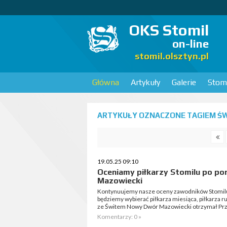
OKS Stomil
on-line
stomil.olsztyn.pl
Główna
Artykuły
Galerie
Stomi
ARTYKUŁY OZNACZONE TAGIEM ŚW
19.05.25 09:10
Oceniamy piłkarzy Stomilu po po
Mazowiecki
Kontynuujemy nasze oceny zawodników Stomilu
będziemy wybierać piłkarza miesiąca, piłkarza r
ze Świtem Nowy Dwór Mazowiecki otrzymał Prz
Komentarzy: 0 »