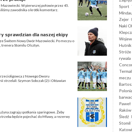
 Mazowiecki. W pierwszej połowie przez 45.
Sport
iliśmy zawodnika o krótki komentarz.
Mindau
Zejer
Naki O
Klepcz
y sprawdzian dla naszej ekipy
Wojewó
ie ze Świtem Nowy Dwór Mazowiecki. Po meczu o
Hutnik
 trenera Stomilu Olsztyn.
Stróże
rywala
Concor
Termal
trzecioligowca z Nowego Dworu
meczu
i strzelali: Szymon Sobczak (2) i Oktawian
Bartos
Poloni
barwac
Paweł 
Raków
rużyna zagrają spotkania sparingowe. Żeby
Śledź
 trzeba będzie pojechać do Mławy, a rezerwy
Stomil 
Katow