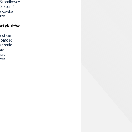
Stomilowcy
 Stomil
zykówka
ety
artykułów
ystkie
domość
rzenie
kuł
iad
eton