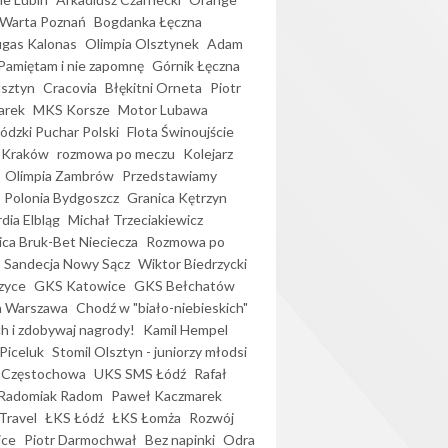
Warta Poznań
Bogdanka Łęczna
gas Kalonas
Olimpia Olsztynek
Adam
Pamiętam i nie zapomnę
Górnik Łęczna
lsztyn
Cracovia
Błękitni Orneta
Piotr
arek
MKS Korsze
Motor Lubawa
dzki Puchar Polski
Flota Świnoujście
 Kraków
rozmowa po meczu
Kolejarz
Olimpia Zambrów
Przedstawiamy
Polonia Bydgoszcz
Granica Kętrzyn
dia Elbląg
Michał Trzeciakiewicz
ica Bruk-Bet Nieciecza
Rozmowa po
Sandecja Nowy Sącz
Wiktor Biedrzycki
zyce
GKS Katowice
GKS Bełchatów
a Warszawa
Chodź w "biało-niebieskich"
h i zdobywaj nagrody!
Kamil Hempel
Piceluk
Stomil Olsztyn - juniorzy młodsi
 Częstochowa
UKS SMS Łódź
Rafał
Radomiak Radom
Paweł Kaczmarek
Travel
ŁKS Łódź
ŁKS Łomża
Rozwój
ice
Piotr Darmochwał
Bez napinki
Odra