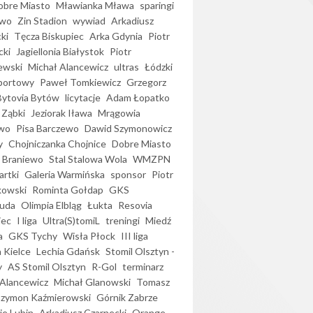
bre Miasto
Mławianka Mława
sparingi
ewo
Zin Stadion
wywiad
Arkadiusz
ki
Tęcza Biskupiec
Arka Gdynia
Piotr
cki
Jagiellonia Białystok
Piotr
ewski
Michał Alancewicz
ultras
Łódzki
portowy
Paweł Tomkiewicz
Grzegorz
Bytovia Bytów
licytacje
Adam Łopatko
 Ząbki
Jeziorak Iława
Mrągowia
wo
Pisa Barczewo
Dawid Szymonowicz
y
Chojniczanka Chojnice
Dobre Miasto
 Braniewo
Stal Stalowa Wola
WMZPN
artki
Galeria Warmińska
sponsor
Piotr
kowski
Rominta Gołdap
GKS
uda
Olimpia Elbląg
Łukta
Resovia
iec
I liga
Ultra(S)tomiL
treningi
Miedź
a
GKS Tychy
Wisła Płock
III liga
 Kielce
Lechia Gdańsk
Stomil Olsztyn -
y
AS Stomil Olsztyn
R-Gol
terminarz
Alancewicz
Michał Glanowski
Tomasz
Szymon Kaźmierowski
Górnik Zabrze
ie Lubin
Arkadiusz Czarnecki
Orange