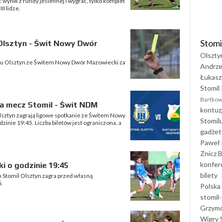
 wynik z rundy jesiennej i wygrać, tylko komplet
I lidze.
Stomi
 Olsztyn - Świt Nowy Dwór
Olszty
lu Olsztyn ze Świtem Nowy Dwór Mazowiecki za
Andrze
Łukasz
Stomil 
Bartkow
a mecz Stomil - Świt NDM
kontuz
Olsztyn zagrają ligowe spotkanie ze Świtem Nowy
Stomil
inie 19:45. Liczba biletów jest ograniczona, a
gadżet
Paweł 
Znicz B
konfer
 o godzinie 19:45
bilety
ym Stomil Olsztyn zagra przed własną
i.
Polska
stomil-
Grzym
Wigry 