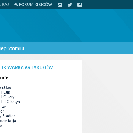
UKAJ
FORUM KIBICÓW
lep Stomilu
UKIWARKA ARTYKUŁÓW
orie
ystkie
il Cup
il Olsztyn
l II Olsztyn
orzy
ion
 Stadion
ezentacja
ce