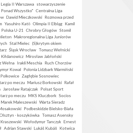
Legia II Warszawa
stowarzyszenie
l Ponad Wszystko"
Centralna Liga
ów
Dawid Mieczkowski
Rozmowa przed
m
Yasuhiro Katō
Olimpia II Elbląg
Kamil
Polska U-21
Chrobry Głogów
Stomil
elieton
Makroregionalna Liga Juniorów
zych
Stal Mielec
(S)krytym okiem
arz
Śląsk Wrocław
Tomasz Wełnicki
 Kiłdanowicz
Mirosław Jabłoński
z Wełna
Irakli Meschia
Ruch Chorzów
ymyr Kowal
Polonia Lidzbark Warmiński
 Polkowice
Zagłębie Sosnowiec
arz po meczu
Mariusz Borkowski
Rafał
a
Jarosław Ratajczak
Polsat Sport
arz po meczu
MKS Kluczbork
Socios
Marek Maleszewski
Warta Sieradz
Mosakowski
Podbeskidzie Bielsko-Biała
 Olsztyn - koszykówka
Tomasz Asensky
 Kraszewski
Wołodymyr Tanczyk
Ernest
ł
Adrian Stawski
Lukáš Kubáň
Kotwica