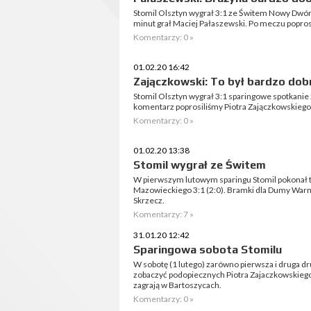
Stomil Olsztyn wygrał 3:1 ze Świtem Nowy Dwór
minut grał Maciej Pałaszewski. Po meczu popros
Komentarzy: 0 »
01.02.20 16:42
Zajączkowski: To był bardzo dobr
Stomil Olsztyn wygrał 3:1 sparingowe spotkan
komentarz poprosiliśmy Piotra Zajączkowskiego,
Komentarzy: 0 »
01.02.20 13:38
Stomil wygrał ze Świtem
W pierwszym lutowym sparingu Stomil pokonał 
Mazowieckiego 3:1 (2:0). Bramki dla Dumy Warmi
Skrzecz.
Komentarzy: 7 »
31.01.20 12:42
Sparingowa sobota Stomilu
W sobotę (1 lutego) zarówno pierwsza i druga d
zobaczyć podopiecznych Piotra Zajaczkowskiego
zagrają w Bartoszycach.
Komentarzy: 0 »