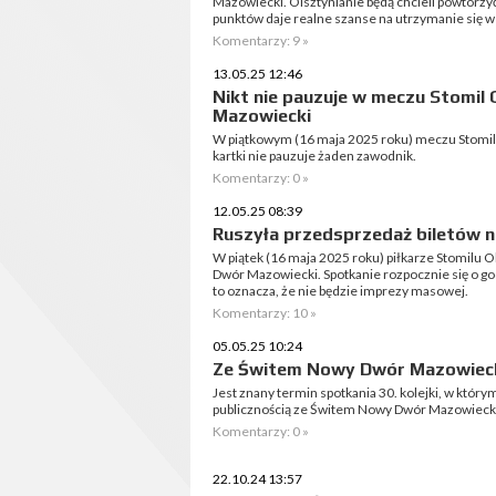
Mazowiecki. Olsztynianie będą chcieli powtórzyć
punktów daje realne szanse na utrzymanie się w II
Komentarzy: 9 »
13.05.25 12:46
Nikt nie pauzuje w meczu Stomil
Mazowiecki
W piątkowym (16 maja 2025 roku) meczu Stomi
kartki nie pauzuje żaden zawodnik.
Komentarzy: 0 »
12.05.25 08:39
Ruszyła przedsprzedaż biletów n
W piątek (16 maja 2025 roku) piłkarze Stomilu 
Dwór Mazowiecki. Spotkanie rozpocznie się o godz
to oznacza, że nie będzie imprezy masowej.
Komentarzy: 10 »
05.05.25 10:24
Ze Świtem Nowy Dwór Mazowiecki
Jest znany termin spotkania 30. kolejki, w któr
publicznością ze Świtem Nowy Dwór Mazowieck
Komentarzy: 0 »
22.10.24 13:57