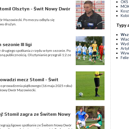
OKS 
MOKS
tomil Olsztyn - Świt Nowy Dwór
Kos
Kobi
ór Mazowiecki. Po meczu odbyła się
wu drużyn.
Typy 
Wsz
Wia
Wyda
ezonie III ligi
Arty
z drugiego spotkania z rzędu w tym sezonie. Po
Wyw
ną publicznością. Olsztynianie przegrali 1:2 ze
Feli
owadzi mecz Stomil - Świt
 do prowadzenia piątkowego (16 maja 2025 roku)
wit Nowy Dwór Mazowiecki.
ej! Stomil zagra ze Świtem Nowy
ozegrają ligowe spotkanie ze Świtem Nowy Dwór