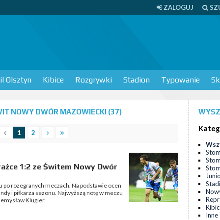
ZALOGUJ
SZ
l Olsztyn
Kibice
Rozgrywki
Stadion
Typowanie
Sk
IT NOWY DWÓR MAZOWIECKI (37)
WYSZ
Kateg
1
2
Wsz
Stom
Stom
rażce 1:2 ze Świtem Nowy Dwór
Stomi
Juni
Stad
 po rozegranych meczach. Na podstawie ocen
Nowy
undy i piłkarza sezonu. Najwyższą notę w meczu
Repr
emysław Klugier.
Kibi
Inne