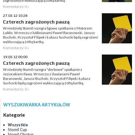
zagrożonych wykluczającą żółtą kartką.
Komentarzy: 0 »
27.03.12 10:28
Czterech zagrożonych pauzą
W niedzielę Stomil rozegra ligowe spotkanie z Motorem
Lublin. W meczu z lublinianami Paweł Baranowski, Janusz
Bucholc, Krzysztof Filipek i Łukasz Suchocki będą zagrożeni
wykluczającą żółtą kartką.
Komentarzy: 0 »
19.03.12 00:00
Czterech zagrożonych pauzą
W niedzielę Stomil rozegra "derbowe" spotkanie z
Jeziorakiem Iława. W meczu z iławianami Paweł
Baranowski, Janusz Bucholc, Krzysztof Filipek i Łukasz
Suchocki będą zagrożeni wykluczającą żółtą kartką.
Komentarzy: 0 »
WYSZUKIWARKA ARTYKUŁÓW
Kategorie
Wszystkie
Stomil Cup
Stomil Olsztyn