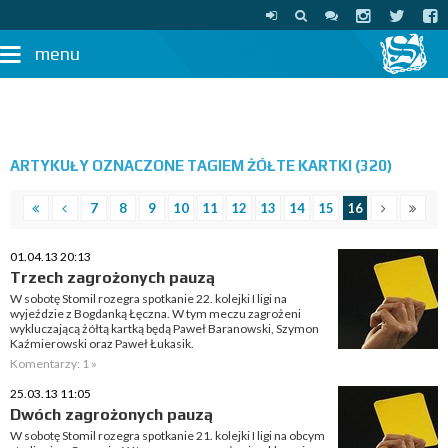
menu
ARTYKUŁY OZNACZONE TAGIEM ŻÓŁTE KARTKI (320)
7
8
9
10
11
12
13
14
15
16
01.04.13 20:13
Trzech zagrożonych pauzą
W sobotę Stomil rozegra spotkanie 22. kolejki I ligi na
wyjeździe z Bogdanką Łęczna. W tym meczu zagrożeni
wykluczającą żółtą kartką będą Paweł Baranowski, Szymon
Kaźmierowski oraz Paweł Łukasik.
Komentarzy: 1 »
25.03.13 11:05
Dwóch zagrożonych pauzą
W sobotę Stomil rozegra spotkanie 21. kolejki I ligi na obcym