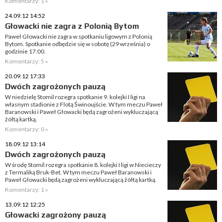
Komentarzy: 1 »
24.09.12 14:52
Głowacki nie zagra z Polonią Bytom
Paweł Głowacki nie zagra w spotkaniu ligowym z Polonią
Bytom. Spotkanie odbędzie się w sobotę (29 września) o
godzinie 17:00.
Komentarzy: 5 »
20.09.12 17:33
Dwóch zagrożonych pauzą
W niedzielę Stomil rozegra spotkanie 9. kolejki I ligi na
własnym stadionie z Flotą Świnoujście. W tym meczu Paweł
Baranowski i Paweł Głowacki będą zagrożeni wykluczającą
żółtą kartką.
Komentarzy: 0 »
18.09.12 13:14
Dwóch zagrożonych pauzą
W środę Stomil rozegra spotkanie 8. kolejki I ligi w Niecieczy
z Termaliką Bruk-Bet. W tym meczu Paweł Baranowski i
Paweł Głowacki będą zagrożeni wykluczającą żółtą kartką.
Komentarzy: 1 »
13.09.12 12:25
Głowacki zagrożony pauzą