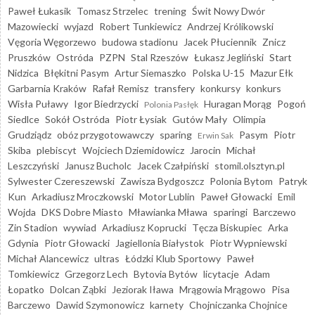
Paweł Łukasik
Tomasz Strzelec
trening
Świt Nowy Dwór
Mazowiecki
wyjazd
Robert Tunkiewicz
Andrzej Królikowski
Vęgoria Węgorzewo
budowa stadionu
Jacek Płuciennik
Znicz
Pruszków
Ostróda
PZPN
Stal Rzeszów
Łukasz Jegliński
Start
Nidzica
Błękitni Pasym
Artur Siemaszko
Polska U-15
Mazur Ełk
Garbarnia Kraków
Rafał Remisz
transfery
konkursy
konkurs
Wisła Puławy
Igor Biedrzycki
Huragan Morąg
Pogoń
Polonia Pasłęk
Siedlce
Sokół Ostróda
Piotr Łysiak
Gutów Mały
Olimpia
Grudziądz
obóz przygotowawczy
sparing
Pasym
Piotr
Erwin Sak
Skiba
plebiscyt
Wojciech Dziemidowicz
Jarocin
Michał
Leszczyński
Janusz Bucholc
Jacek Czałpiński
stomil.olsztyn.pl
Sylwester Czereszewski
Zawisza Bydgoszcz
Polonia Bytom
Patryk
Kun
Arkadiusz Mroczkowski
Motor Lublin
Paweł Głowacki
Emil
Wojda
DKS Dobre Miasto
Mławianka Mława
sparingi
Barczewo
Zin Stadion
wywiad
Arkadiusz Koprucki
Tęcza Biskupiec
Arka
Gdynia
Piotr Głowacki
Jagiellonia Białystok
Piotr Wypniewski
Michał Alancewicz
ultras
Łódzki Klub Sportowy
Paweł
Tomkiewicz
Grzegorz Lech
Bytovia Bytów
licytacje
Adam
Łopatko
Dolcan Ząbki
Jeziorak Iława
Mrągowia Mrągowo
Pisa
Barczewo
Dawid Szymonowicz
karnety
Chojniczanka Chojnice