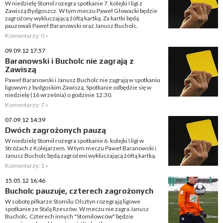
W niedzielę Stomil rozegra spotkanie 7. kolejki I ligi z
Zawiszą Bydgoszcz. W tym meczu Paweł Głowacki będzie
zagrożony wykluczającą żółtą kartką. Za kartki będą
pauzowali Paweł Baranowski oraz Janusz Bucholc.
Komentarzy: 0 »
09.09.12 17:57
Baranowski i Bucholc nie zagrają z
Zawiszą
Paweł Baranowski i Janusz Bucholc nie zagrają w spotkaniu
ligowym z bydgoskim Zawiszą. Spotkanie odbędzie się w
niedzielę (16 września) o godzinie 12:30.
Komentarzy: 7 »
07.09.12 14:39
Dwóch zagrożonych pauzą
W niedzielę Stomil rozegra spotkanie 6. kolejki I ligi w
Stróżach z Kolejarzem. W tym meczu Paweł Baranowski i
Janusz Bucholc będą zagrożeni wykluczającą żółtą kartką.
Komentarzy: 1 »
15.05.12 16:46
Bucholc pauzuje, czterech zagrożonych
W sobotę piłkarze Stomilu Olsztyn rozegrają ligowe
spotkanie ze Stalą Rzeszów. W meczu nie zagra Janusz
Bucholc. Czterech innych "Stomilowców" będzie