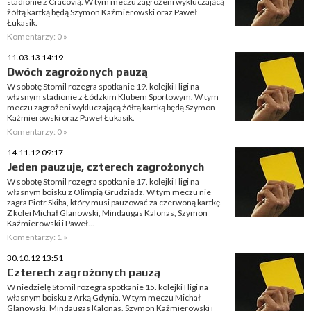
stadionie z Cracovią. W tym meczu zagrożeni wykluczającą
żółtą kartką będą Szymon Kaźmierowski oraz Paweł
Łukasik.
Komentarzy: 0 »
11.03.13 14:19
Dwóch zagrożonych pauzą
W sobotę Stomil rozegra spotkanie 19. kolejki I ligi na
własnym stadionie z Łódzkim Klubem Sportowym. W tym
meczu zagrożeni wykluczającą żółtą kartką będą Szymon
Kaźmierowski oraz Paweł Łukasik.
Komentarzy: 0 »
14.11.12 09:17
Jeden pauzuje, czterech zagrożonych
W sobotę Stomil rozegra spotkanie 17. kolejki I ligi na
własnym boisku z Olimpią Grudziądz. W tym meczu nie
zagra Piotr Skiba, który musi pauzować za czerwoną kartkę.
Z kolei Michał Glanowski, Mindaugas Kalonas, Szymon
Kaźmierowski i Paweł...
Komentarzy: 1 »
30.10.12 13:51
Czterech zagrożonych pauzą
W niedzielę Stomil rozegra spotkanie 15. kolejki I ligi na
własnym boisku z Arką Gdynia. W tym meczu Michał
Glanowski, Mindaugas Kalonas, Szymon Kaźmierowski i