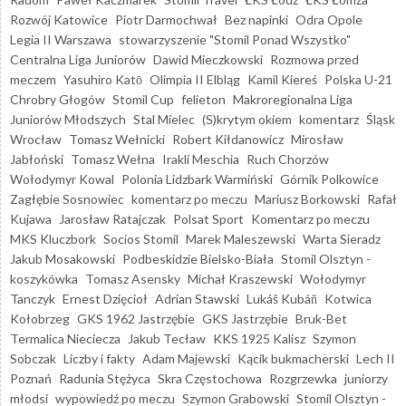
Rozwój Katowice
Piotr Darmochwał
Bez napinki
Odra Opole
Legia II Warszawa
stowarzyszenie "Stomil Ponad Wszystko"
Centralna Liga Juniorów
Dawid Mieczkowski
Rozmowa przed
meczem
Yasuhiro Katō
Olimpia II Elbląg
Kamil Kiereś
Polska U-21
Chrobry Głogów
Stomil Cup
felieton
Makroregionalna Liga
Juniorów Młodszych
Stal Mielec
(S)krytym okiem
komentarz
Śląsk
Wrocław
Tomasz Wełnicki
Robert Kiłdanowicz
Mirosław
Jabłoński
Tomasz Wełna
Irakli Meschia
Ruch Chorzów
Wołodymyr Kowal
Polonia Lidzbark Warmiński
Górnik Polkowice
Zagłębie Sosnowiec
komentarz po meczu
Mariusz Borkowski
Rafał
Kujawa
Jarosław Ratajczak
Polsat Sport
Komentarz po meczu
MKS Kluczbork
Socios Stomil
Marek Maleszewski
Warta Sieradz
Jakub Mosakowski
Podbeskidzie Bielsko-Biała
Stomil Olsztyn -
koszykówka
Tomasz Asensky
Michał Kraszewski
Wołodymyr
Tanczyk
Ernest Dzięcioł
Adrian Stawski
Lukáš Kubáň
Kotwica
Kołobrzeg
GKS 1962 Jastrzębie
GKS Jastrzębie
Bruk-Bet
Termalica Nieciecza
Jakub Tecław
KKS 1925 Kalisz
Szymon
Sobczak
Liczby i fakty
Adam Majewski
Kącik bukmacherski
Lech II
Poznań
Radunia Stężyca
Skra Częstochowa
Rozgrzewka
juniorzy
młodsi
wypowiedź po meczu
Szymon Grabowski
Stomil Olsztyn -