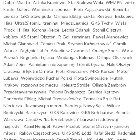
Dobre Miasto
Zatoka Braniewo
Stal Stalowa Wola
WMZPN
żółte
kartki
Galeria Warmińska
sponsor
Piotr Zajączkowski
Rominta
Gołdap
GKS Stawiguda
Olimpia Elbląg
Łukta
Resovia
Biskupiec
I liga
Ultra(S)tomiL
treningi
Miedź Legnica
GKS Tychy
Wisła
Płock
III liga
Korona Kielce
Lechia Gdańsk
Stomil Olsztyn -
kobiety
AS Stomil Olsztyn
R-Gol
terminarz
Paweł Alancewicz
Michał Glanowski
Tomasz Ptak
Szymon Kaźmierowski
Górnik
Zabrze
Zagłębie Lubin
Arkadiusz Czarnecki
Orange Sport
Warta
Poznań
Bogdanka Łęczna
Mindaugas Kalonas
Olimpia Olsztynek
Adam Zejer
Pamiętam i nie zapomnę
Górnik Łęczna
Naki Olsztyn
Cracovia
Błękitni Orneta
Piotr Klepczarek
MKS Korsze
Motor
Lubawa
Wojewódzki Puchar Polski
Flota Świnoujście
Hutnik
Kraków
rozmowa po meczu
Kolejarz Stróże
Olimpia Zambrów
Przedstawiamy rywala
Polonia Bydgoszcz
Granica Kętrzyn
Concordia Elbląg
Michał Trzeciakiewicz
Termalica Bruk-Bet
Nieciecza
Rozmowa po meczu
Sandecja Nowy Sącz
Wiktor
Biedrzycki
Bartoszyce
GKS Katowice
GKS Bełchatów
Polonia
Warszawa
Chodź w "biało-niebieskich" barwach i zdobywaj
nagrody!
Kamil Hempel
Paweł Piceluk
Stomil Olsztyn - juniorzy
młodsi
Raków Częstochowa
UKS SMS Łódź
Rafał Śledź
Radomiak
Radom
Paweł Kaczmarek
Stomil Travel
ŁKS Łódź
ŁKS Łomża