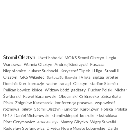
Stomil Olsztyn
Józef Łobocki
MOKS Stomil Olsztyn
Legia
Warszawa
Warmia Olsztyn
Andrzej Biedrzycki
Puszcza
Niepołomice
Łukasz Suchocki
Krzysztof Filipek
II liga
Stomil II
Olsztyn
GKS Wikielec
IV liga
sędzia
arbiter
Bartosz Bartkowski
Dominik Kun
kontuzje
walne
zarząd
Olsztyn
stadion Stomilu
Pelikan Łowicz
kibice
Widzew Łódź
gadżety
Puchar Polski
Michał
Świderski
Paweł Baranowski
Okocimski KS Brzesko
Znicz Biała
Piska
Zbigniew Kaczmarek
konferencja prasowa
wypowiedź
rozmowa
bilety
Stomil Olsztyn - juniorzy
Karol Żwir
Polska
Polska
U-17
Daniel Michałowski
stomil-sklep.pl
koszulki
Ekstraklasa
Piotr Grzymowicz
Mamry Giżycko
Wigry Suwałki
Artur Aluszyk
Radosław Stefanowicz
Drwęca Nowe Miasto Lubawskie
Dajtki