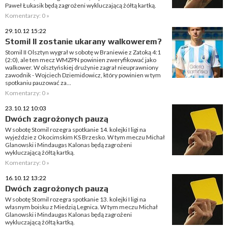
Paweł Łukasik będą zagrożeni wykluczającą żółtą kartką.
Komentarzy: 0 »
29.10.12 15:22
Stomil II zostanie ukarany walkowerem?
Stomil II Olsztyn wygrał w sobotę w Braniewie z Zatoką 4:1
(2:0), ale ten mecz WMZPN powinien zweryfikować jako
walkower. W olsztyńskiej drużynie zagrał nieuprawniony
zawodnik - Wojciech Dziemidowicz, który powinien w tym
spotkaniu pauzować za...
Komentarzy: 0 »
23.10.12 10:03
Dwóch zagrożonych pauzą
W sobotę Stomil rozegra spotkanie 14. kolejki I ligi na
wyjeździe z Okocimskim KS Brzesko. W tym meczu Michał
Glanowski i Mindaugas Kalonas będą zagrożeni
wykluczającą żółtą kartką.
Komentarzy: 0 »
16.10.12 13:22
Dwóch zagrożonych pauzą
W sobotę Stomil rozegra spotkanie 13. kolejki I ligi na
własnym boisku z Miedzią Legnica. W tym meczu Michał
Glanowski i Mindaugas Kalonas będą zagrożeni
wykluczającą żółtą kartką.