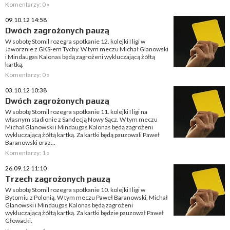
Komentarzy: 0 »
09.10.12 14:58
Dwóch zagrożonych pauzą
W sobotę Stomil rozegra spotkanie 12. kolejki I ligi w
Jaworznie z GKS-em Tychy. W tym meczu Michał Glanowski
i Mindaugas Kalonas będą zagrożeni wykluczającą żółtą
kartką.
Komentarzy: 0 »
03.10.12 10:38
Dwóch zagrożonych pauzą
W sobotę Stomil rozegra spotkanie 11. kolejki I ligi na
własnym stadionie z Sandecją Nowy Sącz. W tym meczu
Michał Glanowski i Mindaugas Kalonas będą zagrożeni
wykluczającą żółtą kartką. Za kartki będą pauzowali Paweł
Baranowski oraz...
Komentarzy: 1 »
26.09.12 11:10
Trzech zagrożonych pauzą
W sobotę Stomil rozegra spotkanie 10. kolejki I ligi w
Bytomiu z Polonią. W tym meczu Paweł Baranowski, Michał
Glanowski i Mindaugas Kalonas będą zagrożeni
wykluczającą żółtą kartką. Za kartki będzie pauzował Paweł
Głowacki.