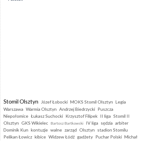
Stomil Olsztyn
Józef Łobocki
MOKS Stomil Olsztyn
Legia
Warszawa
Warmia Olsztyn
Andrzej Biedrzycki
Puszcza
Niepołomice
Łukasz Suchocki
Krzysztof Filipek
II liga
Stomil II
Olsztyn
GKS Wikielec
IV liga
sędzia
arbiter
Bartosz Bartkowski
Dominik Kun
kontuzje
walne
zarząd
Olsztyn
stadion Stomilu
Pelikan Łowicz
kibice
Widzew Łódź
gadżety
Puchar Polski
Michał