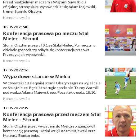
Przed niedzielnym meczem z Wigrami Suwałki dla
oficjalnej strony klubu wypowiedział się Adam Majewski,
trener Stomilu Olsztyn.
Komentarzy: 2 »
18.06.20 21:40
Konferencja prasowa po meczu Stal
Mielec - Stomil
Stomil Olsztyn przegrał 0:1 ze Stalą Mielec. Po meczu na
obiekcie gospodarzy odbyła się konferencja prasowa.
Przeczytajcie wypowedzi.
Komentarzy: 2 »
17.06.20 22:16
Wyjazdowe starcie w Mielcu
W czwartek (18 sierpnia) Stomil Olsztyn zagra na wyjeździe
ze Stalą Mielec. Będzie to drugie spotkanie “Dumy Warmii”
pod wodzą Adama Majewskiego. Początek o godz. 18:10.
Komentarzy: 5 »
17.06.20 20:39
Konferencja prasowa przed meczem Stal
Mielec - Stomil
Stomil Olsztyn przed wyjazdem do Mielca zorganizował
konferencję prasową. Udział wzięli Adam Majewski oraz
Mateusz Bondarenko.