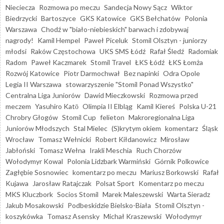
Nieciecza
Rozmowa po meczu
Sandecja Nowy Sącz
Wiktor
Biedrzycki
Bartoszyce
GKS Katowice
GKS Bełchatów
Polonia
Warszawa
Chodź w "biało-niebieskich" barwach i zdobywaj
nagrody!
Kamil Hempel
Paweł Piceluk
Stomil Olsztyn - juniorzy
młodsi
Raków Częstochowa
UKS SMS Łódź
Rafał Śledź
Radomiak
Radom
Paweł Kaczmarek
Stomil Travel
ŁKS Łódź
ŁKS Łomża
Rozwój Katowice
Piotr Darmochwał
Bez napinki
Odra Opole
Legia II Warszawa
stowarzyszenie "Stomil Ponad Wszystko"
Centralna Liga Juniorów
Dawid Mieczkowski
Rozmowa przed
meczem
Yasuhiro Katō
Olimpia II Elbląg
Kamil Kiereś
Polska U-21
Chrobry Głogów
Stomil Cup
felieton
Makroregionalna Liga
Juniorów Młodszych
Stal Mielec
(S)krytym okiem
komentarz
Śląsk
Wrocław
Tomasz Wełnicki
Robert Kiłdanowicz
Mirosław
Jabłoński
Tomasz Wełna
Irakli Meschia
Ruch Chorzów
Wołodymyr Kowal
Polonia Lidzbark Warmiński
Górnik Polkowice
Zagłębie Sosnowiec
komentarz po meczu
Mariusz Borkowski
Rafał
Kujawa
Jarosław Ratajczak
Polsat Sport
Komentarz po meczu
MKS Kluczbork
Socios Stomil
Marek Maleszewski
Warta Sieradz
Jakub Mosakowski
Podbeskidzie Bielsko-Biała
Stomil Olsztyn -
koszykówka
Tomasz Asensky
Michał Kraszewski
Wołodymyr