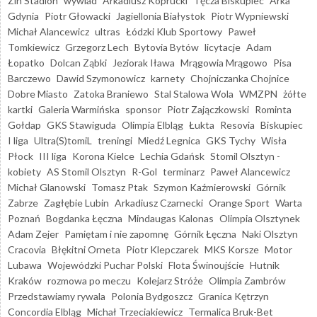
Zin Stadion
wywiad
Arkadiusz Koprucki
Tęcza Biskupiec
Arka
Gdynia
Piotr Głowacki
Jagiellonia Białystok
Piotr Wypniewski
Michał Alancewicz
ultras
Łódzki Klub Sportowy
Paweł
Tomkiewicz
Grzegorz Lech
Bytovia Bytów
licytacje
Adam
Łopatko
Dolcan Ząbki
Jeziorak Iława
Mrągowia Mrągowo
Pisa
Barczewo
Dawid Szymonowicz
karnety
Chojniczanka Chojnice
Dobre Miasto
Zatoka Braniewo
Stal Stalowa Wola
WMZPN
żółte
kartki
Galeria Warmińska
sponsor
Piotr Zajączkowski
Rominta
Gołdap
GKS Stawiguda
Olimpia Elbląg
Łukta
Resovia
Biskupiec
I liga
Ultra(S)tomiL
treningi
Miedź Legnica
GKS Tychy
Wisła
Płock
III liga
Korona Kielce
Lechia Gdańsk
Stomil Olsztyn -
kobiety
AS Stomil Olsztyn
R-Gol
terminarz
Paweł Alancewicz
Michał Glanowski
Tomasz Ptak
Szymon Kaźmierowski
Górnik
Zabrze
Zagłębie Lubin
Arkadiusz Czarnecki
Orange Sport
Warta
Poznań
Bogdanka Łęczna
Mindaugas Kalonas
Olimpia Olsztynek
Adam Zejer
Pamiętam i nie zapomnę
Górnik Łęczna
Naki Olsztyn
Cracovia
Błękitni Orneta
Piotr Klepczarek
MKS Korsze
Motor
Lubawa
Wojewódzki Puchar Polski
Flota Świnoujście
Hutnik
Kraków
rozmowa po meczu
Kolejarz Stróże
Olimpia Zambrów
Przedstawiamy rywala
Polonia Bydgoszcz
Granica Kętrzyn
Concordia Elbląg
Michał Trzeciakiewicz
Termalica Bruk-Bet