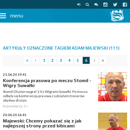
menu
ARTYKUŁY OZNACZONE TAGIEM ADAM MAJEWSKI (111)
1
2
3
4
5
6
21.06.20 19:41
Konferencja prasowa po meczu Stomil -
Wigry Suwałki
Stomil Olsztyn wygrał 1:0 z Wigrami Suwałki. Po meczu
odbyła się konferencja prasowa z udziałem trenerów
obydwu drużyn.
Komentarzy: 3 »
20.06.20 16:41
Majewski: Chcemy pokazać się z jak
najlepszej strony przed kibicami