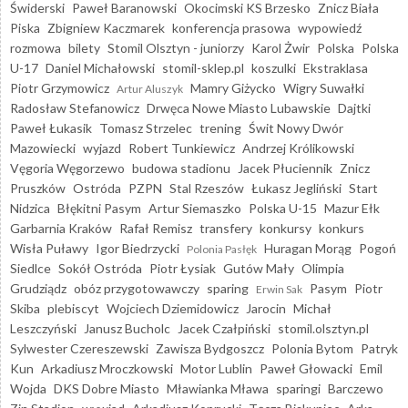
Świderski
Paweł Baranowski
Okocimski KS Brzesko
Znicz Biała
Piska
Zbigniew Kaczmarek
konferencja prasowa
wypowiedź
rozmowa
bilety
Stomil Olsztyn - juniorzy
Karol Żwir
Polska
Polska
U-17
Daniel Michałowski
stomil-sklep.pl
koszulki
Ekstraklasa
Piotr Grzymowicz
Mamry Giżycko
Wigry Suwałki
Artur Aluszyk
Radosław Stefanowicz
Drwęca Nowe Miasto Lubawskie
Dajtki
Paweł Łukasik
Tomasz Strzelec
trening
Świt Nowy Dwór
Mazowiecki
wyjazd
Robert Tunkiewicz
Andrzej Królikowski
Vęgoria Węgorzewo
budowa stadionu
Jacek Płuciennik
Znicz
Pruszków
Ostróda
PZPN
Stal Rzeszów
Łukasz Jegliński
Start
Nidzica
Błękitni Pasym
Artur Siemaszko
Polska U-15
Mazur Ełk
Garbarnia Kraków
Rafał Remisz
transfery
konkursy
konkurs
Wisła Puławy
Igor Biedrzycki
Huragan Morąg
Pogoń
Polonia Pasłęk
Siedlce
Sokół Ostróda
Piotr Łysiak
Gutów Mały
Olimpia
Grudziądz
obóz przygotowawczy
sparing
Pasym
Piotr
Erwin Sak
Skiba
plebiscyt
Wojciech Dziemidowicz
Jarocin
Michał
Leszczyński
Janusz Bucholc
Jacek Czałpiński
stomil.olsztyn.pl
Sylwester Czereszewski
Zawisza Bydgoszcz
Polonia Bytom
Patryk
Kun
Arkadiusz Mroczkowski
Motor Lublin
Paweł Głowacki
Emil
Wojda
DKS Dobre Miasto
Mławianka Mława
sparingi
Barczewo