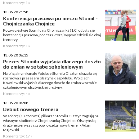
Komentarzy: 1 »
13.06.20 21:58
Konferencja prasowa po meczu Stomil -
Chojniczanka Chojnice
Po zwycięstwie Stomilu na Chojniczanką (1:0) odbyła się
konferencja prasowa, podczas której wypowiedzieli sie obaj
trenerzy.
Komentarzy: 1 »
13.06.20 06:15
Prezes Stomilu wyjaśnia dlaczego doszło
do zmian w sztabe szkoleniowym
Na oficjalnym kanale Yotubue Stomilu Olsztyn ukazała się
rozmowa z prezesem olsztyńskiego klubu. Wojciech
Kowalewski wyjaśnia dlaczego doszło do zmian w sztabie
szkoleniowym olsztyńskiej drużyny.
Komentarzy: 4 »
13.06.20 06:08
Debiut nowego trenera
W sobotę (13 czerwca) piłkarze Stomilu Olsztyn zagrają na
własnym stadionie z Chojniczanką Chojnice. Olsztyńską
drużynę pierwszy raz poprowadzi nowy trener - Adam
Majewski.
Komentarzy: 17 »