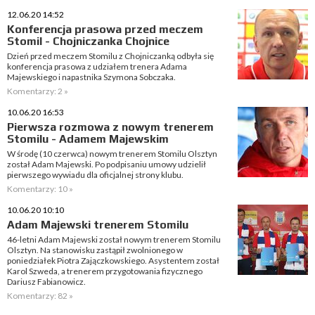
12.06.20 14:52
Konferencja prasowa przed meczem
Stomil - Chojniczanka Chojnice
Dzień przed meczem Stomilu z Chojniczanką odbyła się
konferencja prasowa z udziałem trenera Adama
Majewskiego i napastnika Szymona Sobczaka.
Komentarzy: 2 »
10.06.20 16:53
Pierwsza rozmowa z nowym trenerem
Stomilu - Adamem Majewskim
W środę (10 czerwca) nowym trenerem Stomilu Olsztyn
został Adam Majewski. Po podpisaniu umowy udzielił
pierwszego wywiadu dla oficjalnej strony klubu.
Komentarzy: 10 »
10.06.20 10:10
Adam Majewski trenerem Stomilu
46-letni Adam Majewski został nowym trenerem Stomilu
Olsztyn. Na stanowisku zastąpił zwolnionego w
poniedziałek Piotra Zajączkowskiego. Asystentem został
Karol Szweda, a trenerem przygotowania fizycznego
Dariusz Fabianowicz.
Komentarzy: 82 »