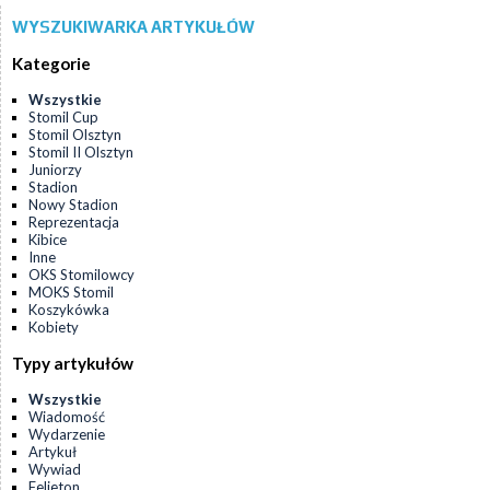
WYSZUKIWARKA ARTYKUŁÓW
Kategorie
Wszystkie
Stomil Cup
Stomil Olsztyn
Stomil II Olsztyn
Juniorzy
Stadion
Nowy Stadion
Reprezentacja
Kibice
Inne
OKS Stomilowcy
MOKS Stomil
Koszykówka
Kobiety
Typy artykułów
Wszystkie
Wiadomość
Wydarzenie
Artykuł
Wywiad
Felieton