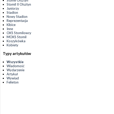
Stomil Olsztyn
Stomil II Olsztyn
Juniorzy
Stadion
Nowy Stadion
Reprezentacja
Kibice
Inne
OKS Stomilowcy
MOKS Stomil
Koszykówka
Kobiety
Typy artykułów
Wszystkie
Wiadomość
Wydarzenie
Artykuł
Wywiad
Felieton