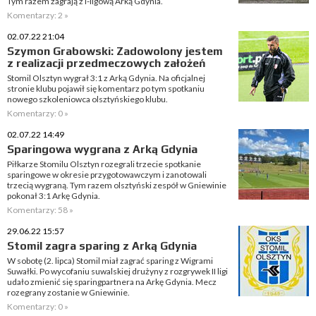
Tym razem zagrają z I-ligową Arką Gdynia.
Komentarzy: 2 »
02.07.22 21:04
Szymon Grabowski: Zadowolony jestem
z realizacji przedmeczowych założeń
Stomil Olsztyn wygrał 3:1 z Arką Gdynia. Na oficjalnej
stronie klubu pojawił się komentarz po tym spotkaniu
nowego szkoleniowca olsztyńskiego klubu.
Komentarzy: 0 »
02.07.22 14:49
Sparingowa wygrana z Arką Gdynia
Piłkarze Stomilu Olsztyn rozegrali trzecie spotkanie
sparingowe w okresie przygotowawczym i zanotowali
trzecią wygraną. Tym razem olsztyński zespół w Gniewinie
pokonał 3:1 Arkę Gdynia.
Komentarzy: 58 »
29.06.22 15:57
Stomil zagra sparing z Arką Gdynia
W sobotę (2. lipca) Stomil miał zagrać sparing z Wigrami
Suwałki. Po wycofaniu suwalskiej drużyny z rozgrywek II ligi
udało zmienić się sparingpartnera na Arkę Gdynia. Mecz
rozegrany zostanie w Gniewinie.
Komentarzy: 0 »