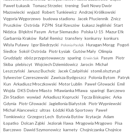
Paweł Łukasik
Tomasz Strzelec
trening
Świt Nowy Dwór
Mazowiecki
wyjazd
Robert Tunkiewicz
Andrzej Królikowski
Vęgoria Węgorzewo
budowa stadionu
Jacek Płuciennik
Znicz
Pruszków
Ostróda
PZPN
Stal Rzeszów
Łukasz Jegliński
Start
Nidzica
Błękitni Pasym
Artur Siemaszko
Polska U-15
Mazur Ełk
Garbarnia Kraków
Rafał Remisz
transfery
konkursy
konkurs
Wisła Puławy
Igor Biedrzycki
Huragan Morąg
Pogoń
Polonia Pasłęk
Siedlce
Sokół Ostróda
Piotr Łysiak
Gutów Mały
Olimpia
Grudziądz
obóz przygotowawczy
sparing
Pasym
Piotr
Erwin Sak
Skiba
plebiscyt
Wojciech Dziemidowicz
Jarocin
Michał
Leszczyński
Janusz Bucholc
Jacek Czałpiński
stomil.olsztyn.pl
Sylwester Czereszewski
Zawisza Bydgoszcz
Polonia Bytom
Patryk
Kun
Arkadiusz Mroczkowski
Motor Lublin
Paweł Głowacki
Emil
Wojda
DKS Dobre Miasto
Mławianka Mława
sparingi
Barczewo
Zin Stadion
wywiad
Arkadiusz Koprucki
Tęcza Biskupiec
Arka
Gdynia
Piotr Głowacki
Jagiellonia Białystok
Piotr Wypniewski
Michał Alancewicz
ultras
Łódzki Klub Sportowy
Paweł
Tomkiewicz
Grzegorz Lech
Bytovia Bytów
licytacje
Adam
Łopatko
Dolcan Ząbki
Jeziorak Iława
Mrągowia Mrągowo
Pisa
Barczewo
Dawid Szymonowicz
karnety
Chojniczanka Chojnice