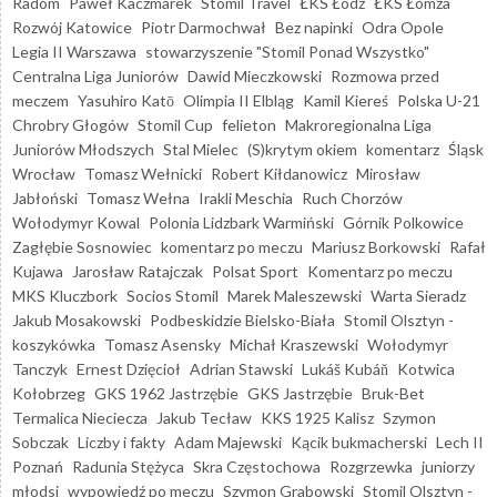
Radom
Paweł Kaczmarek
Stomil Travel
ŁKS Łódź
ŁKS Łomża
Rozwój Katowice
Piotr Darmochwał
Bez napinki
Odra Opole
Legia II Warszawa
stowarzyszenie "Stomil Ponad Wszystko"
Centralna Liga Juniorów
Dawid Mieczkowski
Rozmowa przed
meczem
Yasuhiro Katō
Olimpia II Elbląg
Kamil Kiereś
Polska U-21
Chrobry Głogów
Stomil Cup
felieton
Makroregionalna Liga
Juniorów Młodszych
Stal Mielec
(S)krytym okiem
komentarz
Śląsk
Wrocław
Tomasz Wełnicki
Robert Kiłdanowicz
Mirosław
Jabłoński
Tomasz Wełna
Irakli Meschia
Ruch Chorzów
Wołodymyr Kowal
Polonia Lidzbark Warmiński
Górnik Polkowice
Zagłębie Sosnowiec
komentarz po meczu
Mariusz Borkowski
Rafał
Kujawa
Jarosław Ratajczak
Polsat Sport
Komentarz po meczu
MKS Kluczbork
Socios Stomil
Marek Maleszewski
Warta Sieradz
Jakub Mosakowski
Podbeskidzie Bielsko-Biała
Stomil Olsztyn -
koszykówka
Tomasz Asensky
Michał Kraszewski
Wołodymyr
Tanczyk
Ernest Dzięcioł
Adrian Stawski
Lukáš Kubáň
Kotwica
Kołobrzeg
GKS 1962 Jastrzębie
GKS Jastrzębie
Bruk-Bet
Termalica Nieciecza
Jakub Tecław
KKS 1925 Kalisz
Szymon
Sobczak
Liczby i fakty
Adam Majewski
Kącik bukmacherski
Lech II
Poznań
Radunia Stężyca
Skra Częstochowa
Rozgrzewka
juniorzy
młodsi
wypowiedź po meczu
Szymon Grabowski
Stomil Olsztyn -