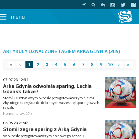
menu
ARTYKUŁY OZNACZONE TAGIEM ARKA GDYNIA (205)
1
2
3
4
5
6
7
8
9
10
07.07.23 12:54
Arka Gdynia odwołała sparing, Lechia
Gdańsk także?
Stomil Olsztyn w tym okresie przygotowawczym nie ma
zbytniego szczęścia do dobranych wcześniej sparingowych
rywali.
Komentarzy: 15 »
06.06.23 21:42
Stomil zagra sparing z Arką Gdynia
W okresie przygotowawczym do nowego sezonu