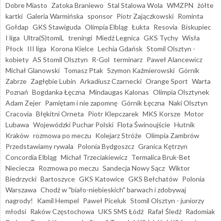
Dobre Miasto
Zatoka Braniewo
Stal Stalowa Wola
WMZPN
żółte
kartki
Galeria Warmińska
sponsor
Piotr Zajączkowski
Rominta
Gołdap
GKS Stawiguda
Olimpia Elbląg
Łukta
Resovia
Biskupiec
I liga
Ultra(S)tomiL
treningi
Miedź Legnica
GKS Tychy
Wisła
Płock
III liga
Korona Kielce
Lechia Gdańsk
Stomil Olsztyn -
kobiety
AS Stomil Olsztyn
R-Gol
terminarz
Paweł Alancewicz
Michał Glanowski
Tomasz Ptak
Szymon Kaźmierowski
Górnik
Zabrze
Zagłębie Lubin
Arkadiusz Czarnecki
Orange Sport
Warta
Poznań
Bogdanka Łęczna
Mindaugas Kalonas
Olimpia Olsztynek
Adam Zejer
Pamiętam i nie zapomnę
Górnik Łęczna
Naki Olsztyn
Cracovia
Błękitni Orneta
Piotr Klepczarek
MKS Korsze
Motor
Lubawa
Wojewódzki Puchar Polski
Flota Świnoujście
Hutnik
Kraków
rozmowa po meczu
Kolejarz Stróże
Olimpia Zambrów
Przedstawiamy rywala
Polonia Bydgoszcz
Granica Kętrzyn
Concordia Elbląg
Michał Trzeciakiewicz
Termalica Bruk-Bet
Nieciecza
Rozmowa po meczu
Sandecja Nowy Sącz
Wiktor
Biedrzycki
Bartoszyce
GKS Katowice
GKS Bełchatów
Polonia
Warszawa
Chodź w "biało-niebieskich" barwach i zdobywaj
nagrody!
Kamil Hempel
Paweł Piceluk
Stomil Olsztyn - juniorzy
młodsi
Raków Częstochowa
UKS SMS Łódź
Rafał Śledź
Radomiak