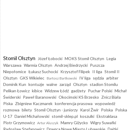
Stomil Olsztyn
Józef Łobocki
MOKS Stomil Olsztyn
Legia
Warszawa
Warmia Olsztyn
Andrzej Biedrzycki
Puszcza
Niepołomice
Łukasz Suchocki
Krzysztof Filipek
II liga
Stomil II
Olsztyn
GKS Wikielec
IV liga
sędzia
arbiter
Bartosz Bartkowski
Dominik Kun
kontuzje
walne
zarząd
Olsztyn
stadion Stomilu
Pelikan Łowicz
kibice
Widzew Łódź
gadżety
Puchar Polski
Michał
Świderski
Paweł Baranowski
Okocimski KS Brzesko
Znicz Biała
Piska
Zbigniew Kaczmarek
konferencja prasowa
wypowiedź
rozmowa
bilety
Stomil Olsztyn - juniorzy
Karol Żwir
Polska
Polska
U-17
Daniel Michałowski
stomil-sklep.pl
koszulki
Ekstraklasa
Piotr Grzymowicz
Mamry Giżycko
Wigry Suwałki
Artur Aluszyk
Radosław Stefanowicz
Drwęca Nowe Miasto Lubawskie
Dajtki