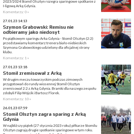
2023/2024 Stomil Olsztyn rozegra sparingowe spotkanie z
I-ligową Arką Gdynia.
Komentarzy: 0 »
27.01.23 14:13
Szymon Grabowski: Remisu nie
odbieramy jako niedosyt
Po piątkowym sparingu Arka Gdynia - Stomil Olsztyn (2:2)
przedstawiamy komentarz trenera biało-niebieskich
Szymona Grabowskiego udzielony dla oficjalnej strony
klubu.
Komentarzy: 1 »
27.01.23 13:18
Stomil zremisował z Arką
W drugim meczu towarzyskim podczas zimowych
przygotowań do rundy wiosennej Stomil Olsztyn
zremisował 2:2 z Arką Gdynia. Bramki dla naszego zespołu
zdobyli Filip Wójcik i Bartosz Florek.
Komentarzy: 10 »
26.01.23 07:59
Stomil Olsztyn zagra sparing z Arką
Gdynia
W najbliższy piątek (27 stycznia 2023 roku) piłkarze Stomilu
Olsztyn zagrają drugie spotkanie sparingowe w tym roku.