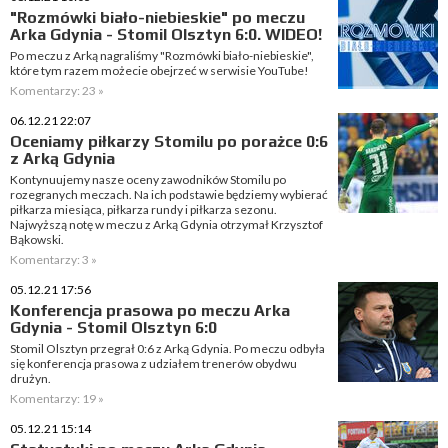
"Rozmówki biało-niebieskie" po meczu
Arka Gdynia - Stomil Olsztyn 6:0. WIDEO!
Po meczu z Arką nagraliśmy "Rozmówki biało-niebieskie",
które tym razem możecie obejrzeć w serwisie YouTube!
Komentarzy: 23 »
06.12.21 22:07
Oceniamy piłkarzy Stomilu po porażce 0:6
z Arką Gdynia
Kontynuujemy nasze oceny zawodników Stomilu po
rozegranych meczach. Na ich podstawie będziemy wybierać
piłkarza miesiąca, piłkarza rundy i piłkarza sezonu.
Najwyższą notę w meczu z Arką Gdynia otrzymał Krzysztof
Bąkowski.
Komentarzy: 3 »
05.12.21 17:56
Konferencja prasowa po meczu Arka
Gdynia - Stomil Olsztyn 6:0
Stomil Olsztyn przegrał 0:6 z Arką Gdynia. Po meczu odbyła
się konferencja prasowa z udziałem trenerów obydwu
drużyn.
Komentarzy: 19 »
05.12.21 15:14