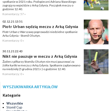
spotkanie w 2021 roku. Podopieczni Adriana Stawskiego
zagrają na wyjeździe z Arką Gdynia. Początek meczu o
godzinie 12:40.
Komentarzy: 57 »
02.12.21 13:51
Piotr Urban sędzią meczu z Arką Gdynia
Piotr Urban z Warszawy poprowadzi niedzielne spotkanie
Arka Gdynia - Stomil Olsztyn.
Komentarzy: 0 »
30.11.21 22:43
Nikt nie pauzuje w meczu z Arką Gdynia
Żaden z piłkarzy Stomilu Olsztyn nie musi pauzować za
żółte kartki w meczu z Arką Gdynia. Spotkanie zaplanowano
na niedzielę (5 grudnia 2021 r.) o godzinie 12:40.
Komentarzy: 0 »
WYSZUKIWARKA ARTYKUŁÓW
Kategorie
Wszystkie
Stomil Cup