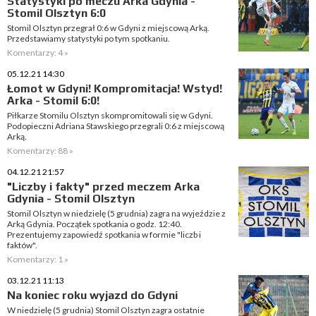
Statystyki po meczu Arka Gdynia -
Stomil Olsztyn 6:0
Stomil Olsztyn przegrał 0:6 w Gdyni z miejscową Arką.
Przedstawiamy statystyki po tym spotkaniu.
Komentarzy: 4 »
05.12.21 14:30
Łomot w Gdyni! Kompromitacja! Wstyd!
Arka - Stomil 6:0!
Piłkarze Stomilu Olsztyn skompromitowali się w Gdyni.
Podopieczni Adriana Stawskiego przegrali 0:6 z miejscową
Arką.
Komentarzy: 88 »
04.12.21 21:57
"Liczby i fakty" przed meczem Arka
Gdynia - Stomil Olsztyn
Stomil Olsztyn w niedzielę (5 grudnia) zagra na wyjeździe z
Arką Gdynia. Początek spotkania o godz. 12:40.
Prezentujemy zapowiedź spotkania w formie "liczb i
faktów".
Komentarzy: 1 »
03.12.21 11:13
Na koniec roku wyjazd do Gdyni
W niedzielę (5 grudnia) Stomil Olsztyn zagra ostatnie