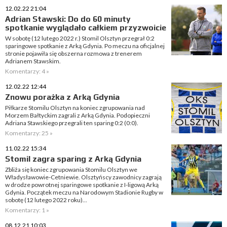
12.02.22 21:04
Adrian Stawski: Do do 60 minuty
spotkanie wyglądało całkiem przyzwoicie
W sobotę (12 lutego 2022 r.) Stomil Olsztyn przegrał 0:2
sparingowe spotkanie z Arką Gdynia. Po meczu na oficjalnej
stronie pojawiła się obszerna rozmowa z trenerem
Adrianem Stawskim.
Komentarzy: 4 »
12.02.22 12:44
Znowu porażka z Arką Gdynia
Piłkarze Stomilu Olsztyn na koniec zgrupowania nad
Morzem Bałtyckim zagrali z Arką Gdynia. Podopieczni
Adriana Stawskiego przegrali ten sparing 0:2 (0:0).
Komentarzy: 25 »
11.02.22 15:34
Stomil zagra sparing z Arką Gdynia
Zbliża się koniec zgrupowania Stomilu Olsztyn we
Władysławowie-Cetniewie. Olsztyńscy zawodnicy zagrają
w drodze powrotnej sparingowe spotkanie z I-ligową Arką
Gdynia. Początek meczu na Narodowym Stadionie Rugby w
sobotę (12 lutego 2022 roku)...
Komentarzy: 1 »
08.12.21 10:03